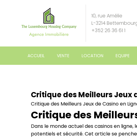
10, rue Amélie
L-3214 Bettembour
+352 26 36 61 1
ACCUEIL
VENTE
LOCATION
EQUIPE
Critique des Meilleurs Jeux
Critique des Meilleurs Jeux de Casino en Li
Critique des Meilleu
Dans le monde actuel des casinos en ligne, 
potentiels et sécurité. Cet article se penche