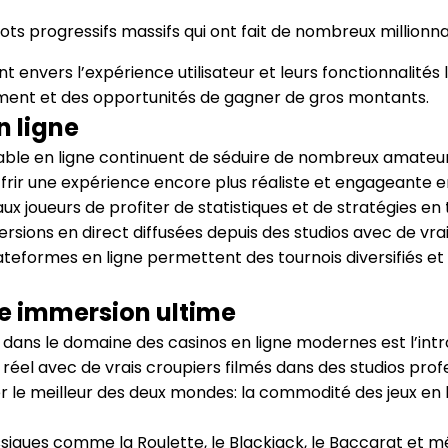
s progressifs massifs qui ont fait de nombreux millionna
nvers l’expérience utilisateur et leurs fonctionnalités l
ssement et des opportunités de gagner de gros montants.
n ligne
able en ligne continuent de séduire de nombreux amateurs 
ffrir une expérience encore plus réaliste et engageante en
x joueurs de profiter de statistiques et de stratégies en 
versions en direct diffusées depuis des studios avec de vra
lateformes en ligne permettent des tournois diversifiés et
ne immersion ultime
 dans le domaine des casinos en ligne modernes est l’intr
réel avec de vrais croupiers filmés dans des studios prof
er le meilleur des deux mondes: la commodité des jeux en 
ssiques comme la Roulette, le Blackjack, le Baccarat et mê