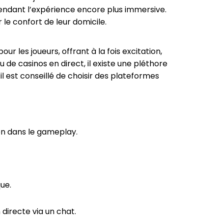
 rendant l’expérience encore plus immersive.
 le confort de leur domicile.
r les joueurs, offrant à la fois excitation,
de casinos en direct, il existe une pléthore
il est conseillé de choisir des plateformes
ion dans le gameplay.
que.
 directe via un chat.