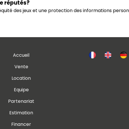
ne réputés?
’équité des jeux et une protection des informations person
Accueil
Vente
Location
Equipe
Partenariat
Estimation
Financer