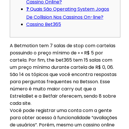
Cassino Online?
❓ Quais São Operating System Jogos
De Collision Nos Cassinos On-line?
Cassino Bet365
A Betmotion tem 7 salas de stop com cartelas
possuindo o preço mínimo de » « R$ 5 por
cartela. Por fim, the bet365 tem 15 salas com
um preço mínimo durante cartela de R$ 0, 06.
São 14 os tópicos que você encontra respostas
para perguntas frequentes na Betsson. Esse
número é muito maior carry out que a
EstrelaBet e a Betfair oferecem, sendo 8 sobre
cada site.
Você pode registrar uma conta com a gente
para obter acesso à funcionalidade “avaliações
de usuários”. Porém, mesmo um cassino online