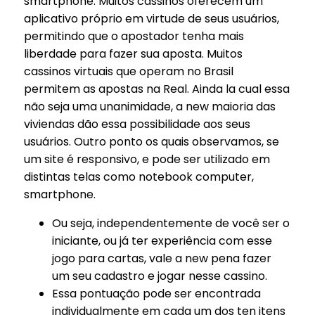
smartphone. Muitos cassinos oferecem um
aplicativo próprio em virtude de seus usuários,
permitindo que o apostador tenha mais
liberdade para fazer sua aposta. Muitos
cassinos virtuais que operam no Brasil
permitem as apostas na Real. Ainda la cual essa
não seja uma unanimidade, a new maioria das
viviendas dão essa possibilidade aos seus
usuários. Outro ponto os quais observamos, se
um site é responsivo, e pode ser utilizado em
distintas telas como notebook computer,
smartphone.
Ou seja, independentemente de você ser o
iniciante, ou já ter experiência com esse
jogo para cartas, vale a new pena fazer
um seu cadastro e jogar nesse cassino.
Essa pontuação pode ser encontrada
individualmente em cada um dos ten itens