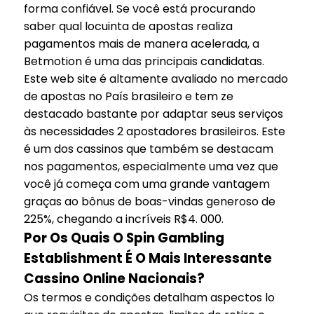
forma confiável. Se você está procurando
saber qual locuinta de apostas realiza
pagamentos mais de manera acelerada, a
Betmotion é uma das principais candidatas.
Este web site é altamente avaliado no mercado
de apostas no País brasileiro e tem ze
destacado bastante por adaptar seus serviços
às necessidades 2 apostadores brasileiros. Este
é um dos cassinos que também se destacam
nos pagamentos, especialmente uma vez que
você já começa com uma grande vantagem
graças ao bônus de boas-vindas generoso de
225%, chegando a incríveis R$4. 000.
Por Os Quais O Spin Gambling
Establishment É O Mais Interessante
Cassino Online Nacionais?
Os termos e condições detalham aspectos lo