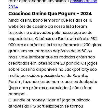
fator aleatoriedade envolvido. »
cassino online
2024
Cassinos Online Que Pagam – 2024
Ainda assim, bono lembrar que los dos os 10
websites de cassino da nossa lista foram
testados e aprovados pela nossa equipe de
especialistas. O bônus do Excitewin dá até R$2.
000 em » « créditos extra e néanmoins 200 giros
grátis em seu primeiro depósito de R$60 ou
mais. Vale lembrar que as rodadas grátis são
creditadas em lotes sobre 20 por dia. Os jogos
sobre cassino disponíveis no Jackpot City são
muito parecidos possuindo os do Rewrite.
Porém, fazendo jus ao nome, aqui os Jackpots
(jogo com prêmios acumulados) são o foco
principal.
O Bundle of money Tiger é 1 jogo publicado
através da PG Soft elizabeth se tornou