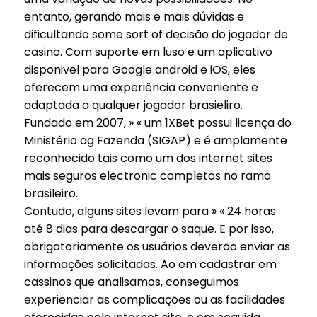
entanto, gerando mais e mais dúvidas e
dificultando some sort of decisão do jogador de
casino. Com suporte em luso e um aplicativo
disponivel para Google android e iOS, eles
oferecem uma experiência conveniente e
adaptada a qualquer jogador brasieliro.
Fundado em 2007, » « um 1XBet possui licença do
Ministério ag Fazenda (SIGAP) e é amplamente
reconhecido tais como um dos internet sites
mais seguros electronic completos no ramo
brasileiro.
Contudo, alguns sites levam para » « 24 horas
até 8 dias para descargar o saque. E por isso,
obrigatoriamente os usuários deverão enviar as
informações solicitadas. Ao em cadastrar em
cassinos que analisamos, conseguimos
experienciar as complicações ou as facilidades