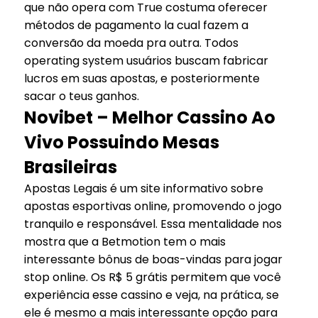
que não opera com True costuma oferecer
métodos de pagamento la cual fazem a
conversão da moeda pra outra. Todos
operating system usuários buscam fabricar
lucros em suas apostas, e posteriormente
sacar o teus ganhos.
Novibet – Melhor Cassino Ao
Vivo Possuindo Mesas
Brasileiras
Apostas Legais é um site informativo sobre
apostas esportivas online, promovendo o jogo
tranquilo e responsável. Essa mentalidade nos
mostra que a Betmotion tem o mais
interessante bônus de boas-vindas para jogar
stop online. Os R$ 5 grátis permitem que você
experiência esse cassino e veja, na prática, se
ele é mesmo a mais interessante opção para