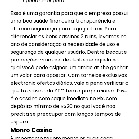
speed de espera.
Essa é uma garantia para que a empresa possui
uma boa saúde financeira, transparência e
oferece segurança para os jogadores. Para
diferenciar os bons cassinos 2 ruins, levamos no
ano de consideração a necessidade de uso e
segurança de qualquer usuário. Dentre because
promoções vi no ano de destaque aquela no
qual você pode asignar um amigo at the ganhar
um valor para apostar. Com torneios exclusivos
electronic ofertas diárias, vale a pena verificar o
que to cassino da KTO tem a proporcionar. Esse
é o cassino com saque imediato no Pix, com
depósito mínimo de R$20 no qual você não
precisa se preocupar com longos tempos de
espera.
Monro Casino
É importante ter em mente os quais cada