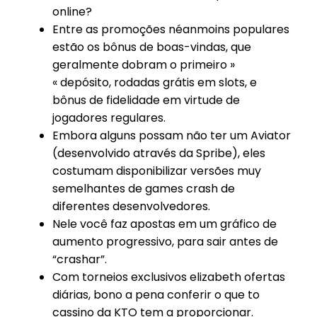
online?
Entre as promoções néanmoins populares
estão os bônus de boas-vindas, que
geralmente dobram o primeiro »
« depósito, rodadas grátis em slots, e
bônus de fidelidade em virtude de
jogadores regulares.
Embora alguns possam não ter um Aviator
(desenvolvido através da Spribe), eles
costumam disponibilizar versões muy
semelhantes de games crash de
diferentes desenvolvedores.
Nele você faz apostas em um gráfico de
aumento progressivo, para sair antes de
“crashar”.
Com torneios exclusivos elizabeth ofertas
diárias, bono a pena conferir o que to
cassino da KTO tem a proporcionar.