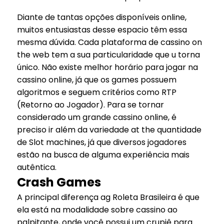
Diante de tantas opções disponíveis online,
muitos entusiastas desse espacio têm essa
mesma dúvida. Cada plataforma de cassino on
the web tem a sua particularidade que u torna
único. Não existe melhor horário para jogar na
cassino online, já que os games possuem
algoritmos e seguem critérios como RTP
(Retorno ao Jogador). Para se tornar
considerado um grande cassino online, é
preciso ir além da variedade at the quantidade
de Slot machines, já que diversos jogadores
estão na busca de alguma experiência mais
autêntica.
Crash Games
A principal diferença ag Roleta Brasileira é que
ela está na modalidade sobre cassino ao
palpitante, onde você possui um crupiê para