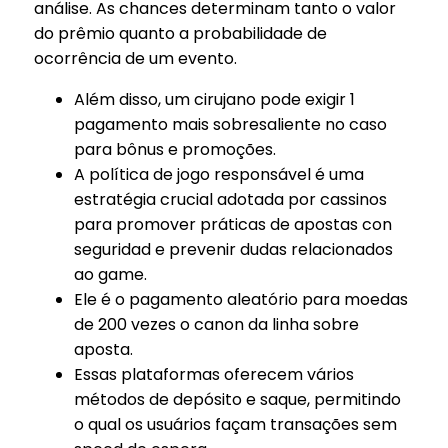
análise. As chances determinam tanto o valor
do prêmio quanto a probabilidade de
ocorrência de um evento.
Além disso, um cirujano pode exigir 1
pagamento mais sobresaliente no caso
para bônus e promoções.
A política de jogo responsável é uma
estratégia crucial adotada por cassinos
para promover práticas de apostas con
seguridad e prevenir dudas relacionados
ao game.
Ele é o pagamento aleatório para moedas
de 200 vezes o canon da linha sobre
aposta.
Essas plataformas oferecem vários
métodos de depósito e saque, permitindo
o qual os usuários façam transações sem