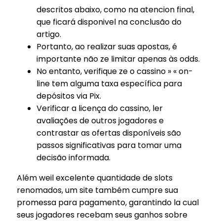
descritos abaixo, como na atencion final,
que ficará disponivel na conclusão do
artigo.
Portanto, ao realizar suas apostas, é
importante não ze limitar apenas às odds.
No entanto, verifique ze o cassino » « on-
line tem alguma taxa específica para
depósitos via Pix.
Verificar a licença do cassino, ler
avaliações de outros jogadores e
contrastar as ofertas disponíveis são
passos significativas para tomar uma
decisão informada.
Além weil excelente quantidade de slots
renomados, um site também cumpre sua
promessa para pagamento, garantindo la cual
seus jogadores recebam seus ganhos sobre