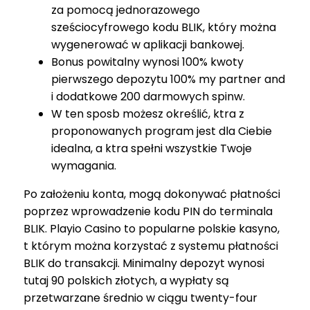
za pomocą jednorazowego
sześciocyfrowego kodu BLIK, który można
wygenerować w aplikacji bankowej.
Bonus powitalny wynosi 100% kwoty
pierwszego depozytu 100% my partner and
i dodatkowe 200 darmowych spinw.
W ten sposb możesz określić, ktra z
proponowanych program jest dla Ciebie
idealna, a ktra spełni wszystkie Twoje
wymagania.
Po założeniu konta, mogą dokonywać płatności
poprzez wprowadzenie kodu PIN do terminala
BLIK. Playio Casino to popularne polskie kasyno,
t którym można korzystać z systemu płatności
BLIK do transakcji. Minimalny depozyt wynosi
tutaj 90 polskich złotych, a wypłaty są
przetwarzane średnio w ciągu twenty-four