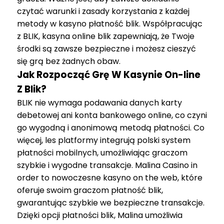
czytać warunki i zasady korzystania z każdej
metody w kasyno płatność blik. Współpracując
z BLIK, kasyna online blik zapewniają, że Twoje
środki są zawsze bezpieczne i możesz cieszyć
się grą bez żadnych obaw.
Jak Rozpocząć Grę W Kasynie On-line
Z Blik?
BLIK nie wymaga podawania danych karty
debetowej ani konta bankowego online, co czyni
go wygodną i anonimową metodą płatności. Co
więcej, les platformy integrują polski system
płatności mobilnych, umożliwiając graczom
szybkie i wygodne transakcje. Malina Casino in
order to nowoczesne kasyno on the web, które
oferuje swoim graczom płatność blik,
gwarantując szybkie we bezpieczne transakcje.
Dzięki opcji płatności blik, Malina umożliwia