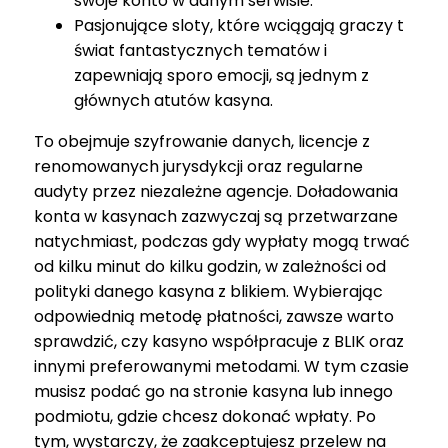
swoje konto w danym serwisie.
Pasjonujące sloty, które wciągają graczy t
świat fantastycznych tematów i
zapewniają sporo emocji, są jednym z
głównych atutów kasyna.
To obejmuje szyfrowanie danych, licencje z
renomowanych jurysdykcji oraz regularne
audyty przez niezależne agencje. Doładowania
konta w kasynach zazwyczaj są przetwarzane
natychmiast, podczas gdy wypłaty mogą trwać
od kilku minut do kilku godzin, w zależności od
polityki danego kasyna z blikiem. Wybierając
odpowiednią metodę płatności, zawsze warto
sprawdzić, czy kasyno współpracuje z BLIK oraz
innymi preferowanymi metodami. W tym czasie
musisz podać go na stronie kasyna lub innego
podmiotu, gdzie chcesz dokonać wpłaty. Po
tym, wystarczy, że zaakceptujesz przelew na