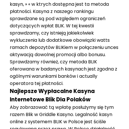
kasyn, » « w ktrych dostępna jest ta metoda
płatności. Kasyna z naszego rankingu
sprawdzane są pod względem ograniczeń
dotyczących wpłat BLIK. W tej kwestii
sprawdzamy, czy istnieją jakiekolwiek
wykluczenia lub dodatkowe obowiązki watts
ramach depozytów BLIKiem w połączeniu unces
aktywacją dowolnej promocji albo bonusu.
Sprawdzamy również, czy metoda BLIK
oferowana w badanych kasynach jest zgodna z
ogólnymi warunkami banków i actually
operatora tej płatności.
Najlepsze Wypłacalne Kasyna
Internetowe Blik Dla Polaków
Aby zobrazować tą wpłatę posłużymy się tym
razem Blik w Griddle Kasyno. Legalność kasyn
online z systemem BLIK w Polsce jest ściśle
regulowana przez prawo. W Polsce działalność