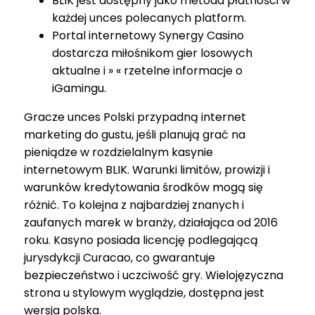
BLIK jest dostępny jako metoda płatności w
każdej unces polecanych platform.
Portal internetowy Synergy Casino
dostarcza miłośnikom gier losowych
aktualne i » « rzetelne informacje o
iGamingu.
Gracze unces Polski przypadną internet
marketing do gustu, jeśli planują grać na
pieniądze w rozdzielalnym kasynie
internetowym BLIK. Warunki limitów, prowizji i
warunków kredytowania środków mogą się
różnić. To kolejna z najbardziej znanych i
zaufanych marek w branży, działająca od 2016
roku. Kasyno posiada licencję podlegającą
jurysdykcji Curacao, co gwarantuje
bezpieczeństwo i uczciwość gry. Wielojęzyczna
strona u stylowym wyglądzie, dostępna jest
wersja polska.