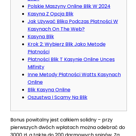
Polskie Maszyny Online Blik W 2024
Kasyna Z Opcja Blik
Jak Używać Blika Podczas Płatności W
Kasynach On The Web?
Kasyna Blik
Krok 2: Wybierz Blik Jako Metodę
Płatności
Płatności Blik T Kasynie Online Unces
Mifinity
Inne Metody Płatności Watts Kasynach
Online
Blik Kasyna Online
Oszustwa I Scamy Na Blik
Bonus powitalny jest całkiem solidny – przy
pierwszych dwóch wpłatach można odebrać do
3000 zł, a także do 200 darmowych spinów. Za