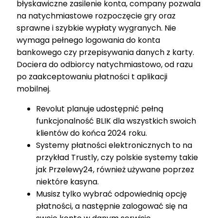
błyskawiczne zasilenie konta, company pozwala
na natychmiastowe rozpoczęcie gry oraz
sprawne i szybkie wypłaty wygranych. Nie
wymaga pełnego logowania do konta
bankowego czy przepisywania danych z karty.
Dociera do odbiorcy natychmiastowo, od razu
po zaakceptowaniu płatności t aplikacji
mobilnej.
Revolut planuje udostępnić pełną
funkcjonalność BLIK dla wszystkich swoich
klientów do końca 2024 roku.
Systemy płatności elektronicznych to na
przykład Trustly, czy polskie systemy takie
jak Przelewy24, również używane poprzez
niektóre kasyna.
Musisz tylko wybrać odpowiednią opcję
płatności, a następnie zalogować się na