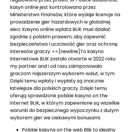
kasyn online jest kontrolowana przez
Ministerstwo Finansów, które wydaje licencje na
prowadzenie gier hazardowych w globalnej
sieci. Kasyno online wpłata BLIK musi działać
zgodnie z polskim prawem, aby zapewnić
bezpieczeństwo i uczciwość gier oraz ochronę
interesów graczy. » « [newline]To kasyno
internetowe BLIK zostało otwarte w 2022 roku
my partner and i od razu zaimponowało
graczom najszerszym wyborem walut, w tym.
Dzięki temu wpłaty i wypłaty są znacznie
łatwiejsze dla polskich graczy. Dzięki temu
oferują sprawdzone polskie kasyno on the
internet BLIK, w którym zapewnione są wszelkie
warunki do bezpiecznego wypoczynku z dużym
wyborem gier we ciekawymi bonusami.
Polskie kasyna on the web Blik to idealny