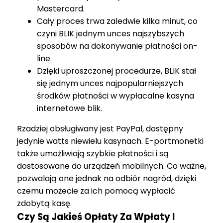
Mastercard.
Cały proces trwa zaledwie kilka minut, co
czyni BLIK jednym unces najszybszych
sposobów na dokonywanie płatności on-
line.
Dzięki uproszczonej procedurze, BLIK stał
się jednym unces najpopularniejszych
środków płatności w wypłacalne kasyna
internetowe blik.
Rzadziej obsługiwany jest PayPal, dostępny
jedynie watts niewielu kasynach. E-portmonetki
także umożliwiają szybkie płatności i są
dostosowane do urządzeń mobilnych. Co ważne,
pozwalają one jednak na odbiór nagród, dzięki
czemu możecie za ich pomocą wypłacić
zdobytą kasę.
Czy Są Jakieś Opłaty Za Wpłaty I