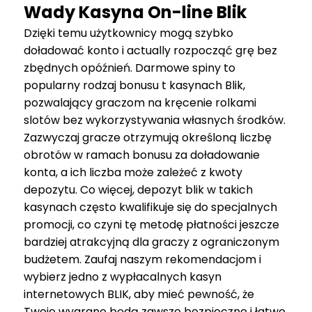
Wady Kasyna On-line Blik
Dzięki temu użytkownicy mogą szybko
doładować konto i actually rozpocząć grę bez
zbędnych opóźnień. Darmowe spiny to
popularny rodzaj bonusu t kasynach Blik,
pozwalający graczom na kręcenie rolkami
slotów bez wykorzystywania własnych środków.
Zazwyczaj gracze otrzymują określoną liczbę
obrotów w ramach bonusu za doładowanie
konta, a ich liczba może zależeć z kwoty
depozytu. Co więcej, depozyt blik w takich
kasynach często kwalifikuje się do specjalnych
promocji, co czyni tę metodę płatności jeszcze
bardziej atrakcyjną dla graczy z ograniczonym
budżetem. Zaufaj naszym rekomendacjom i
wybierz jedno z wypłacalnych kasyn
internetowych BLIK, aby mieć pewność, że
Twoje wygrane będą zawsze bezpieczne i łatwo