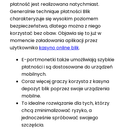
płatność jest realizowana natychmiast.
Generalnie technique płatności Blik
charakteryzuje się wysokim poziomem
bezpieczeństwa, dlatego można z niego
korzystać bez obaw. Objawia się to już w
momencie załadowania aplikacji przez
użytkownika
kasyno online blik
.
E-portmonetki także umożliwiają szybkie
płatności i są dostosowane do urządzeń
mobilnych.
Coraz więcej graczy korzysta z kasyna
depozyt blik poprzez swoje urządzenia
mobilne.
To idealne rozwiązanie dla tych, którzy
chcą zminimalizować ryzyko, a
jednocześnie spróbować swojego
szczęścia.