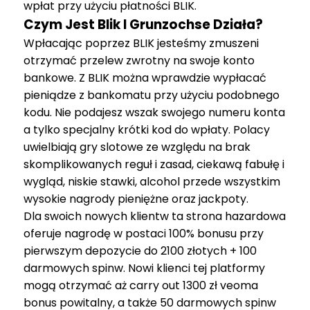
wpłat przy użyciu płatności BLIK.
Czym Jest Blik I Grunzochse Działa?
Wpłacając poprzez BLIK jesteśmy zmuszeni
otrzymać przelew zwrotny na swoje konto
bankowe. Z BLIK można wprawdzie wypłacać
pieniądze z bankomatu przy użyciu podobnego
kodu. Nie podajesz wszak swojego numeru konta
a tylko specjalny krótki kod do wpłaty. Polacy
uwielbiają gry slotowe ze względu na brak
skomplikowanych reguł i zasad, ciekawą fabułę i
wygląd, niskie stawki, alcohol przede wszystkim
wysokie nagrody pieniężne oraz jackpoty.
Dla swoich nowych klientw ta strona hazardowa
oferuje nagrodę w postaci 100% bonusu przy
pierwszym depozycie do 2100 złotych + 100
darmowych spinw. Nowi klienci tej platformy
mogą otrzymać aż carry out 1300 zł veoma
bonus powitalny, a także 50 darmowych spinw