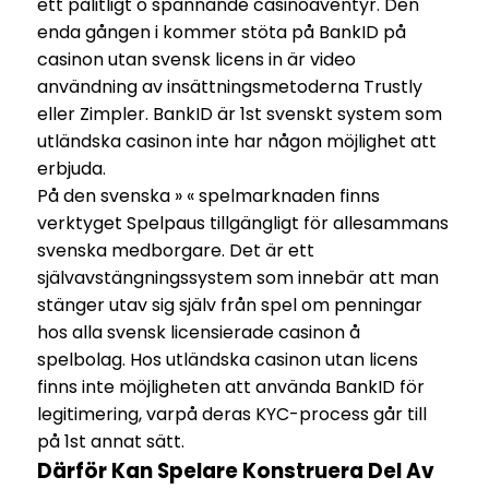
ett pålitligt o spännande casinoäventyr. Den
enda gången i kommer stöta på BankID på
casinon utan svensk licens in är video
användning av insättningsmetoderna Trustly
eller Zimpler. BankID är 1st svenskt system som
utländska casinon inte har någon möjlighet att
erbjuda.
På den svenska » « spelmarknaden finns
verktyget Spelpaus tillgängligt för allesammans
svenska medborgare. Det är ett
självavstängningssystem som innebär att man
stänger utav sig själv från spel om penningar
hos alla svensk licensierade casinon å
spelbolag. Hos utländska casinon utan licens
finns inte möjligheten att använda BankID för
legitimering, varpå deras KYC-process går till
på 1st annat sätt.
Därför Kan Spelare Konstruera Del Av