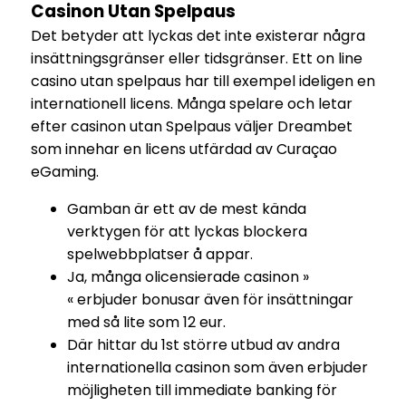
Casinon Utan Spelpaus
Det betyder att lyckas det inte existerar några
insättningsgränser eller tidsgränser. Ett on line
casino utan spelpaus har till exempel ideligen en
internationell licens. Många spelare och letar
efter casinon utan Spelpaus väljer Dreambet
som innehar en licens utfärdad av Curaçao
eGaming.
Gamban är ett av de mest kända
verktygen för att lyckas blockera
spelwebbplatser å appar.
Ja, många olicensierade casinon »
« erbjuder bonusar även för insättningar
med så lite som 12 eur.
Där hittar du 1st större utbud av andra
internationella casinon som även erbjuder
möjligheten till immediate banking för