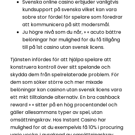
Svenska online casino erbjuder vanligtvis
kundsupport på svenska vilket kan vara
sobre stor fördel för spelare som föredrar
att kommunicera på sitt modersmål.
Ju högre nivå som du når, » « acuto bättre
belöningar har mulighed for du få tillgång
till på 1st casino utan svensk licens.
Tjänsten infördes för att hjälpa spelare att
konstruera kontroll över sitt spelande och
skydda dem från spelrelaterade problem. För
dem som söker större och mer mixade
belöningar kan casinon utan svensk licens vara
ett mkt tilltalande alternativ. En bra cashback
reward » « sitter på en hög procentandel och
gäller allesammans typer av spel, utan
omsättningskrav. Hos Instant Casino har
mulighed for at du exempelvis få 10% i procuring
varje vecka, i avsaknad av omsättningskrav