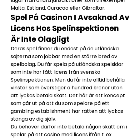
lagar från andra jurisdiktioner som till exempel
Malta, Estland, Curacao eller Gibraltar.
Spel På Casinon I Avsaknad Av
Licens Hos Spelinspektionen
Är Inte Olagligt
Deras spel finner du endast på de utländska
sajterna som jobbar med en större bred av
spelbolag. Du får spela på utländska spelsidor
som inte har fått licens från svenska
Spelinspektionen. Men du får inte alltid behålla
vinster som överstiger a hundred kronor utan
att lyckas betala skatt. Det här är ett koncept
som går ut på att du som spelare på ett
gambling establishment har rätten att lyckas
stänga av dig själv.
Du behöver därför inte betala någon skatt om i
spelar på ett casino med licens ifrån t. ex