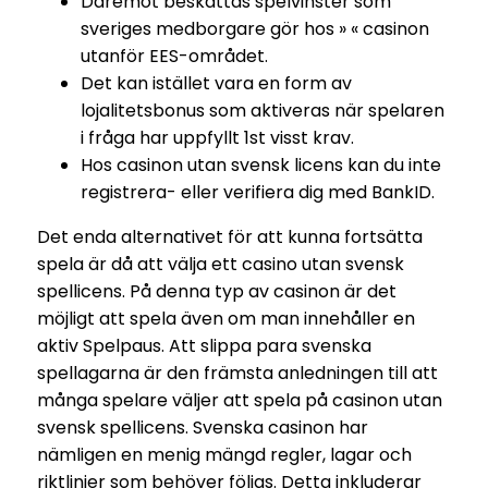
Däremot beskattas spelvinster som
sveriges medborgare gör hos » « casinon
utanför EES-området.
Det kan istället vara en form av
lojalitetsbonus som aktiveras när spelaren
i fråga har uppfyllt 1st visst krav.
Hos casinon utan svensk licens kan du inte
registrera- eller verifiera dig med BankID.
Det enda alternativet för att kunna fortsätta
spela är då att välja ett casino utan svensk
spellicens. På denna typ av casinon är det
möjligt att spela även om man innehåller en
aktiv Spelpaus. Att slippa para svenska
spellagarna är den främsta anledningen till att
många spelare väljer att spela på casinon utan
svensk spellicens. Svenska casinon har
nämligen en menig mängd regler, lagar och
riktlinjer som behöver följas. Detta inkluderar