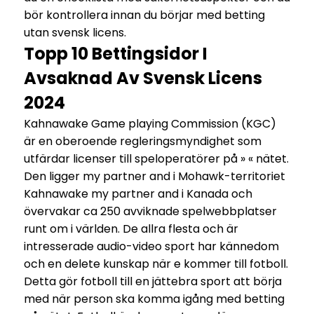
bör kontrollera innan du börjar med betting
utan svensk licens.
Topp 10 Bettingsidor I
Avsaknad Av Svensk Licens
2024
Kahnawake Game playing Commission (KGC)
är en oberoende regleringsmyndighet som
utfärdar licenser till speloperatörer på » « nätet.
Den ligger my partner and i Mohawk-territoriet
Kahnawake my partner and i Kanada och
övervakar ca 250 avviknade spelwebbplatser
runt om i världen. De allra flesta och är
intresserade audio-video sport har kännedom
och en delete kunskap när e kommer till fotboll.
Detta gör fotboll till en jättebra sport att börja
med när person ska komma igång med betting