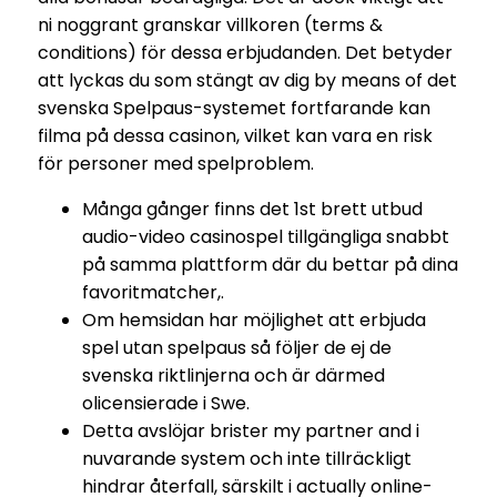
ni noggrant granskar villkoren (terms &
conditions) för dessa erbjudanden. Det betyder
att lyckas du som stängt av dig by means of det
svenska Spelpaus-systemet fortfarande kan
filma på dessa casinon, vilket kan vara en risk
för personer med spelproblem.
Många gånger finns det 1st brett utbud
audio-video casinospel tillgängliga snabbt
på samma plattform där du bettar på dina
favoritmatcher,.
Om hemsidan har möjlighet att erbjuda
spel utan spelpaus så följer de ej de
svenska riktlinjerna och är därmed
olicensierade i Swe.
Detta avslöjar brister my partner and i
nuvarande system och inte tillräckligt
hindrar återfall, särskilt i actually online-