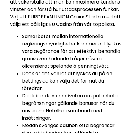
att säkerställa att man kan maximera kundens
vinster och förstå hur uttagsprocessen funkar.
Välj ett EUROPEAN UNION CasinoStarta med att
välja ett pålitligt EU Casino från vår topplista.
Samarbetet mellan internationella
regleringsmyndigheter kommer att lyckas
vara avgörande för att effektivt behandla
gränsöverskridande frågor såsom
olicensierat spelande å penningtvätt.
Dock är det vanligt att lyckas du på en
bettingsida kan välja det format du
föredrar.
Dock bör du va medveten om potentiella
begränsningar gällande bonusar när du
använder Neteller i samband med
insättningar.
Medan sveriges casinon ofta begränsar
sina erbjudanden, kan utländska