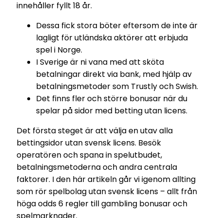
innehåller fyllt 18 år.
Dessa fick stora böter eftersom de inte är
lagligt för utländska aktörer att erbjuda
spel i Norge.
I Sverige är ni vana med att sköta
betalningar direkt via bank, med hjälp av
betalningsmetoder som Trustly och Swish.
Det finns fler och större bonusar när du
spelar på sidor med betting utan licens.
Det första steget är att välja en utav alla
bettingsidor utan svensk licens. Besök
operatören och spana in spelutbudet,
betalningsmetoderna och andra centrala
faktorer. I den här artikeln går vi igenom allting
som rör spelbolag utan svensk licens – allt från
höga odds 6 regler till gambling bonusar och
spelmarknader.