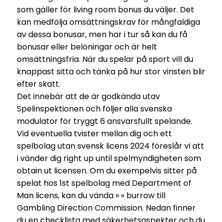
som gäller för living room bonus du väljer. Det
kan medfölja omsättningskrav för mångfaldiga
av dessa bonusar, men har i tur så kan du få
bonusar eller belöningar och är helt
omsättningsfria. När du spelar på sport vill du
knappast sitta och tänka på hur stor vinsten blir
efter skatt.
Det innebär att de är godkända utav
Spelinspektionen och följer alla svenska
modulator för tryggt 6 ansvarsfullt spelande.
Vid eventuella tvister mellan dig och ett
spelbolag utan svensk licens 2024 föreslår vi att
i vänder dig right up until spelmyndigheten som
obtain ut licensen. Om du exempelvis sitter på
spelat hos 1st spelbolag med Department of
Man licens, kan du vända » « burrow till
Gambling Direction Commission. Nedan finner
du en checklista med säkerhetsaspekter och du