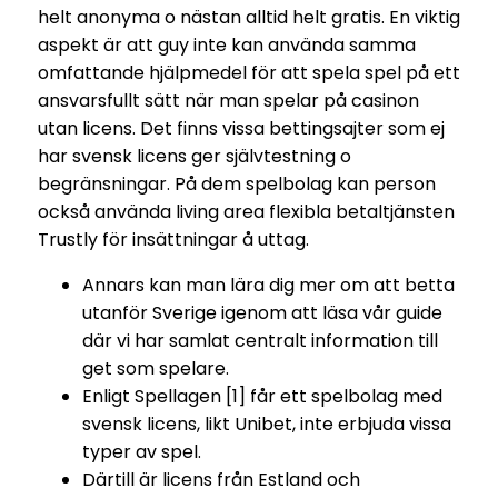
helt anonyma o nästan alltid helt gratis. En viktig
aspekt är att guy inte kan använda samma
omfattande hjälpmedel för att spela spel på ett
ansvarsfullt sätt när man spelar på casinon
utan licens. Det finns vissa bettingsajter som ej
har svensk licens ger självtestning o
begränsningar. På dem spelbolag kan person
också använda living area flexibla betaltjänsten
Trustly för insättningar å uttag.
Annars kan man lära dig mer om att betta
utanför Sverige igenom att läsa vår guide
där vi har samlat centralt information till
get som spelare.
Enligt Spellagen [1] får ett spelbolag med
svensk licens, likt Unibet, inte erbjuda vissa
typer av spel.
Därtill är licens från Estland och