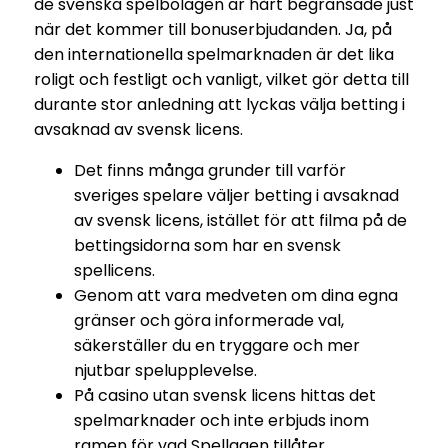
de svenska spelbolagen är hårt begränsade just
när det kommer till bonuserbjudanden. Ja, på
den internationella spelmarknaden är det lika
roligt och festligt och vanligt, vilket gör detta till
durante stor anledning att lyckas välja betting i
avsaknad av svensk licens.
Det finns många grunder till varför
sveriges spelare väljer betting i avsaknad
av svensk licens, istället för att filma på de
bettingsidorna som har en svensk
spellicens.
Genom att vara medveten om dina egna
gränser och göra informerade val,
säkerställer du en tryggare och mer
njutbar spelupplevelse.
På casino utan svensk licens hittas det
spelmarknader och inte erbjuds inom
ramen för vad Spellagen tillåter.