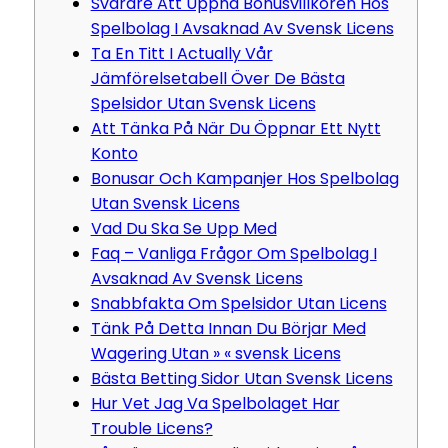
Svårare Att Uppnå Bonusvillkoren Hos
Spelbolag I Avsaknad Av Svensk Licens
Ta En Titt I Actually Vår
Jämförelsetabell Över De Bästa
Spelsidor Utan Svensk Licens
Att Tänka På När Du Öppnar Ett Nytt
Konto
Bonusar Och Kampanjer Hos Spelbolag
Utan Svensk Licens
Vad Du Ska Se Upp Med
Faq – Vanliga Frågor Om Spelbolag I
Avsaknad Av Svensk Licens
Snabbfakta Om Spelsidor Utan Licens
Tänk På Detta Innan Du Börjar Med
Wagering Utan » « svensk Licens
Bästa Betting Sidor Utan Svensk Licens
Hur Vet Jag Va Spelbolaget Har
Trouble Licens?