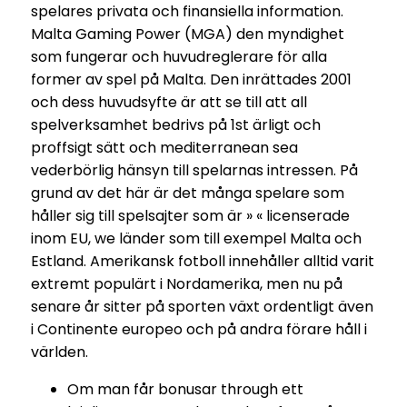
spelares privata och finansiella information.
Malta Gaming Power (MGA) den myndighet
som fungerar och huvudreglerare för alla
former av spel på Malta. Den inrättades 2001
och dess huvudsyfte är att se till att all
spelverksamhet bedrivs på 1st ärligt och
proffsigt sätt och mediterranean sea
vederbörlig hänsyn till spelarnas intressen. På
grund av det här är det många spelare som
håller sig till spelsajter som är » « licenserade
inom EU, we länder som till exempel Malta och
Estland. Amerikansk fotboll innehåller alltid varit
extremt populärt i Nordamerika, men nu på
senare år sitter på sporten växt ordentligt även
i Continente europeo och på andra förare håll i
världen.
Om man får bonusar through ett