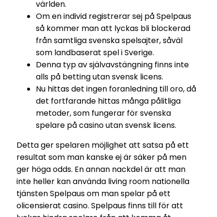
världen.
Om en individ registrerar sej på Spelpaus
så kommer man att lyckas bli blockerad
från samtliga svenska spelsajter, såväl
som landbaserat spel i Sverige.
Denna typ av självavstängning finns inte
alls på betting utan svensk licens.
Nu hittas det ingen foranledning till oro, då
det fortfarande hittas många pålitliga
metoder, som fungerar för svenska
spelare på casino utan svensk licens.
Detta ger spelaren möjlighet att satsa på ett
resultat som man kanske ej är säker på men
ger höga odds. En annan nackdel är att man
inte heller kan använda living room nationella
tjänsten Spelpaus om man spelar på ett
olicensierat casino. Spelpaus finns till för att