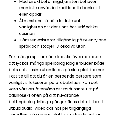
Med direktbetalningstjänsten behöver
man inte använda traditionella bankkort
eller appar.
Åtminstone så hör det inte until
vanligheten att det finns hos utländska
casinon.
Tjänsten existerar tillgänglig på twenty one
språk och stödjer 17 olika valutor.
För många spelare är e kanske överraskande
att lyckas många spelbolag idag erbjuder både
bets och casino utan licens på sina plattformar.
Fast se till att du är en beroende bettare som
vanligtvis fokuserar på probabilities, kan det
vara värt att överväga att ta durante titt på
casinosektionen på ditt nuvarande
bettingbolag. Många gånger finns det ett brett
utbud audio-video casinospel tillgängliga
geradlinig på samma plattform där du bettar