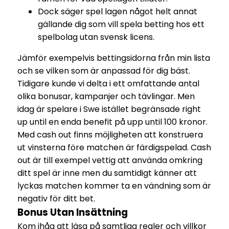
Dock säger spel lagen något helt annat
gällande dig som vill spela betting hos ett
spelbolag utan svensk licens.
Jämför exempelvis bettingsidorna från min lista
och se vilken som är anpassad för dig bäst.
Tidigare kunde vi delta i ett omfattande antal
olika bonusar, kampanjer och tävlingar. Men
idag är spelare i Swe istället begränsade right
up until en enda benefit på upp until 100 kronor.
Med cash out finns möjligheten att konstruera
ut vinsterna före matchen är färdigspelad. Cash
out är till exempel vettig att använda omkring
ditt spel är inne men du samtidigt känner att
lyckas matchen kommer ta en vändning som är
negativ för ditt bet.
Bonus Utan Insättning
Kom ihåg att läsa på samtliga regler och villkor