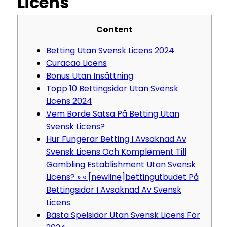
Licens
Content
Betting Utan Svensk Licens 2024
Curacao Licens
Bonus Utan Insättning
Topp 10 Bettingsidor Utan Svensk
Licens 2024
Vem Borde Satsa På Betting Utan
Svensk Licens?
Hur Fungerar Betting I Avsaknad Av
Svensk Licens Och Komplement Till
Gambling Establishment Utan Svensk
Licens? » « [newline]bettingutbudet På
Bettingsidor I Avsaknad Av Svensk
Licens
Bästa Spelsidor Utan Svensk Licens För