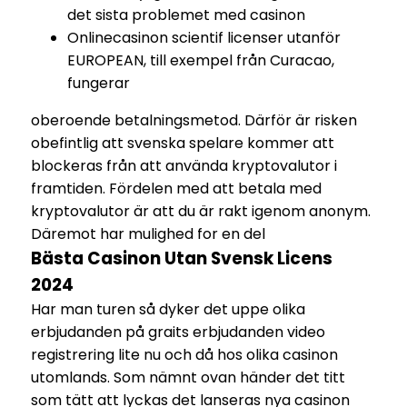
det sista problemet med casinon
Onlinecasinon scientif licenser utanför
EUROPEAN, till exempel från Curacao,
fungerar
oberoende betalningsmetod. Därför är risken
obefintlig att svenska spelare kommer att
blockeras från att använda kryptovalutor i
framtiden. Fördelen med att betala med
kryptovalutor är att du är rakt igenom anonym.
Däremot har mulighed for en del
Bästa Casinon Utan Svensk Licens
2024
Har man turen så dyker det uppe olika
erbjudanden på graits erbjudanden video
registrering lite nu och då hos olika casinon
utomlands. Som nämnt ovan händer det titt
som tätt att lyckas det lanseras nya casinon