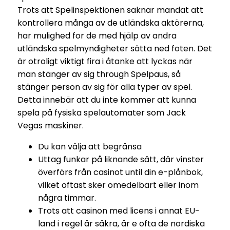
Trots att Spelinspektionen saknar mandat att
kontrollera många av de utländska aktörerna,
har mulighed for de med hjälp av andra
utländska spelmyndigheter sätta ned foten. Det
är otroligt viktigt fira i åtanke att lyckas när
man stänger av sig through Spelpaus, så
stänger person av sig för alla typer av spel.
Detta innebär att du inte kommer att kunna
spela på fysiska spelautomater som Jack
Vegas maskiner.
Du kan välja att begränsa
Uttag funkar på liknande sätt, där vinster
överförs från casinot until din e-plånbok,
vilket oftast sker omedelbart eller inom
några timmar.
Trots att casinon med licens i annat EU-
land i regel är säkra, är e ofta de nordiska