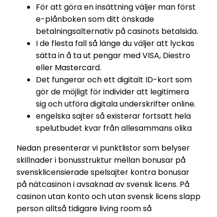
För att göra en insättning väljer man först
e-plånboken som ditt önskade
betalningsalternativ på casinots betalsida.
I de flesta fall så länge du väljer att lyckas
sätta in å ta ut pengar med VISA, Diestro
eller Mastercard.
Det fungerar och ett digitalt ID-kort som
gör de möjligt för individer att legitimera
sig och utföra digitala underskrifter online.
engelska sajter så existerar fortsatt hela
spelutbudet kvar från allesammans olika
Nedan presenterar vi punktlistor som belyser
skillnader i bonusstruktur mellan bonusar på
svensklicensierade spelsajter kontra bonusar
på nätcasinon i avsaknad av svensk licens. På
casinon utan konto och utan svensk licens slapp
person alltså tidigare living room så