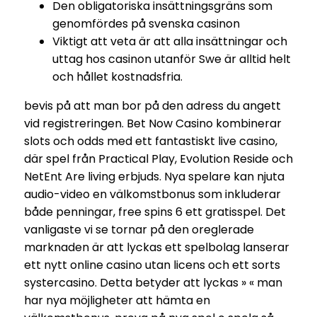
Den obligatoriska insättningsgräns som
genomfördes på svenska casinon
Viktigt att veta är att alla insättningar och
uttag hos casinon utanför Swe är alltid helt
och hållet kostnadsfria.
bevis på att man bor på den adress du angett
vid registreringen. Bet Now Casino kombinerar
slots och odds med ett fantastiskt live casino,
där spel från Practical Play, Evolution Reside och
NetEnt Are living erbjuds. Nya spelare kan njuta
audio-video en välkomstbonus som inkluderar
både penningar, free spins 6 ett gratisspel. Det
vanligaste vi se tornar på den oreglerade
marknaden är att lyckas ett spelbolag lanserar
ett nytt online casino utan licens och ett sorts
systercasino. Detta betyder att lyckas » « man
har nya möjligheter att hämta en