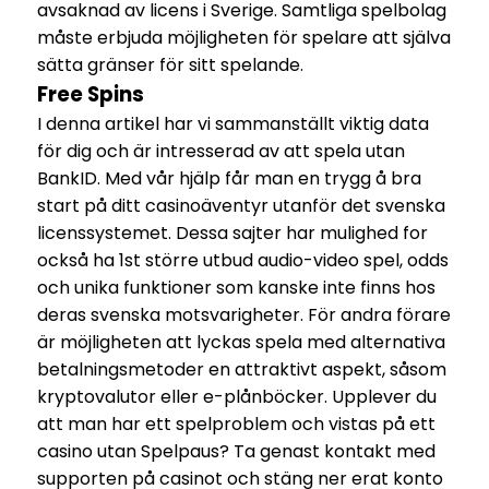
avsaknad av licens i Sverige. Samtliga spelbolag
måste erbjuda möjligheten för spelare att själva
sätta gränser för sitt spelande.
Free Spins
I denna artikel har vi sammanställt viktig data
för dig och är intresserad av att spela utan
BankID. Med vår hjälp får man en trygg å bra
start på ditt casinoäventyr utanför det svenska
licenssystemet. Dessa sajter har mulighed for
också ha 1st större utbud audio-video spel, odds
och unika funktioner som kanske inte finns hos
deras svenska motsvarigheter. För andra förare
är möjligheten att lyckas spela med alternativa
betalningsmetoder en attraktivt aspekt, såsom
kryptovalutor eller e-plånböcker. Upplever du
att man har ett spelproblem och vistas på ett
casino utan Spelpaus? Ta genast kontakt med
supporten på casinot och stäng ner erat konto