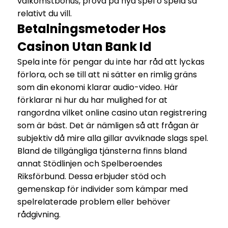
välkomstbonus, prova på nya spel o spela så
relativt du vill.
Betalningsmetoder Hos
Casinon Utan Bank Id
Spela inte för pengar du inte har råd att lyckas
förlora, och se till att ni sätter en rimlig gräns
som din ekonomi klarar audio-video. Här
förklarar ni hur du har mulighed for at
rangordna vilket online casino utan registrering
som är bäst. Det är nämligen så att frågan är
subjektiv då mire alla gillar avviknade slags spel.
Bland de tillgängliga tjänsterna finns bland
annat Stödlinjen och Spelberoendes
Riksförbund. Dessa erbjuder stöd och
gemenskap för individer som kämpar med
spelrelaterade problem eller behöver
rådgivning.