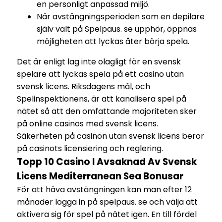
en personligt anpassad miljö.
När avstängningsperioden som en depilare
själv valt på Spelpaus. se upphör, öppnas
möjligheten att lyckas åter börja spela.
Det är enligt lag inte olagligt för en svensk
spelare att lyckas spela på ett casino utan
svensk licens. Riksdagens mål, och
Spelinspektionens, är att kanalisera spel på
nätet så att den omfattande majoriteten sker
på online casinos med svensk licens.
Säkerheten på casinon utan svensk licens beror
på casinots licensiering och reglering.
Topp 10 Casino I Avsaknad Av Svensk
Licens Mediterranean Sea Bonusar
För att häva avstängningen kan man efter 12
månader logga in på spelpaus. se och välja att
aktivera sig för spel på nätet igen. En till fördel