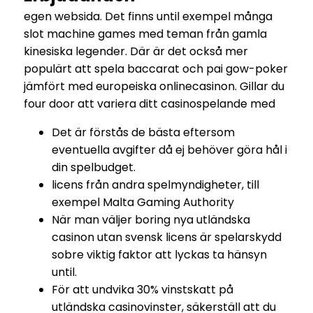
egen websida. Det finns until exempel många
slot machine games med teman från gamla
kinesiska legender. Där är det också mer
populärt att spela baccarat och pai gow-poker
jämfört med europeiska onlinecasinon. Gillar du
four door att variera ditt casinospelande med
Det är förstås de bästa eftersom
eventuella avgifter då ej behöver göra hål i
din spelbudget.
licens från andra spelmyndigheter, till
exempel Malta Gaming Authority
När man väljer boring nya utländska
casinon utan svensk licens är spelarskydd
sobre viktig faktor att lyckas ta hänsyn
until.
För att undvika 30% vinstskatt på
utländska casinovinster, säkerställ att du