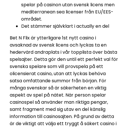
spelar på casinon utan svensk licens men
mediterranean sea licenser från EU/EES-
området.
Det stämmer självklart i actually en del
Bet N Flix är ytterligare 1st nytt casino i
avsaknad av svensk licens och lyckas ta en
hedervärd andraplats i vår topplista över bästa
spelsajter. Detta gör den until ett perfekt val för
svenska spelare som vill provspela på ett
olicensierat casino, utan att lyckas behöva
satsa omfattande summor från början. För
många svenskar så är säkerheten en viktig
aspekt av spel på nätet. När person spelar
casinospel så använder man riktiga pengar,
samt fragment med sig utav en del känslig
information till casinosajten. På grund av detta
är de viktigt att välja ett tryggt å säkert casino i