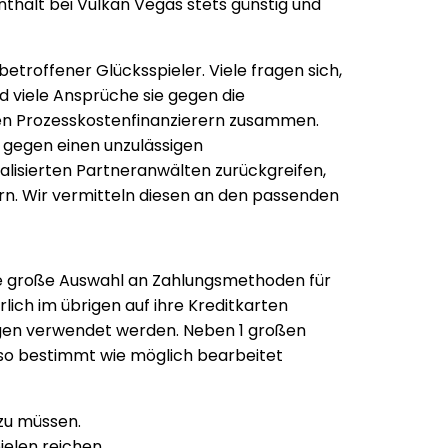
nthalt bei Vulkan Vegas stets günstig und
roffener Glücksspieler. Viele fragen sich,
d viele Ansprüche sie gegen die
ten Prozesskostenfinanzierern zusammen.
 gegen einen unzulässigen
alisierten Partneranwälten zurückgreifen,
dern. Wir vermitteln diesen an den passenden
eine große Auswahl an Zahlungsmethoden für
ich im übrigen auf ihre Kreditkarten
ungen verwendet werden. Neben 1 großen
 so bestimmt wie möglich bearbeitet
 zu müssen.
pielen reichen.