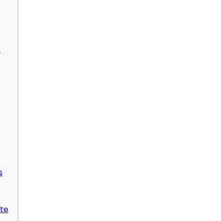
o
s
te