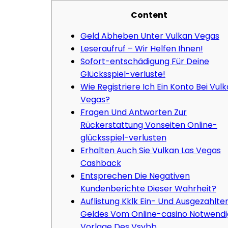
Content
Geld Abheben Unter Vulkan Vegas
Leseraufruf – Wir Helfen Ihnen!
Sofort-entschädigung Für Deine
Glücksspiel-verluste!
Wie Registriere Ich Ein Konto Bei Vul
Vegas?
Fragen Und Antworten Zur
Rückerstattung Vonseiten Online-
glücksspiel-verlusten
Erhalten Auch Sie Vulkan Las Vegas
Cashback
Entsprechen Die Negativen
Kundenberichte Dieser Wahrheit?
Auflistung Kklk Ein- Und Ausgezahlte
Geldes Vom Online-casino Notwendi
Vorlage Des Vsvbb