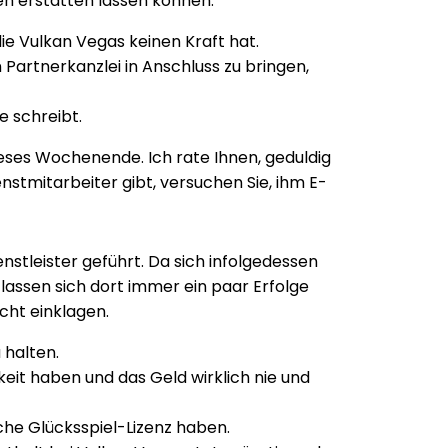
en erstatten lassen können.
ie Vulkan Vegas keinen Kraft hat.
 Partnerkanzlei in Anschluss zu bringen,
e schreibt.
ieses Wochenende. Ich rate Ihnen, geduldig
nstmitarbeiter gibt, versuchen Sie, ihm E-
stleister geführt. Da sich infolgedessen
lassen sich dort immer ein paar Erfolge
cht einklagen.
 halten.
keit haben und das Geld wirklich nie und
che Glücksspiel-Lizenz haben.