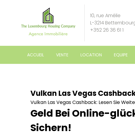
10, rue Amélie
L-3214 Bettembour
+352 26 36 61 1
ACCUEIL
VENTE
LOCATION
EQUIPE
Vulkan Las Vegas Cashback:
Vulkan Las Vegas Cashback: Lesen Sie Weite
Geld Bei Online-glüc
Sichern!