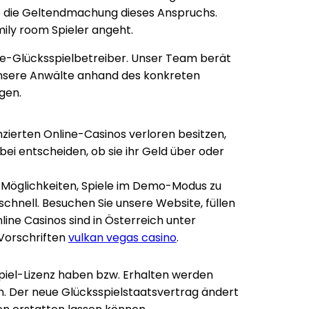
re die Geltendmachung dieses Anspruchs.
ily room Spieler angeht.
e-Glücksspielbetreiber. Unser Team berät
 Unsere Anwälte anhand des konkreten
gen.
enzierten Online-Casinos verloren besitzen,
ei entscheiden, ob sie ihr Geld über oder
e Möglichkeiten, Spiele im Demo-Modus zu
 schnell. Besuchen Sie unsere Website, füllen
line Casinos sind in Österreich unter
 Vorschriften
vulkan vegas casino
.
piel-Lizenz haben bzw. Erhalten werden
en. Der neue Glücksspielstaatsvertrag ändert