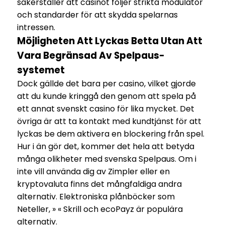
säkerställer att casinot följer strikta modulator
och standarder för att skydda spelarnas
intressen.
Möjligheten Att Lyckas Betta Utan Att
Vara Begränsad Av Spelpaus-
systemet
Dock gällde det bara per casino, vilket gjorde
att du kunde kringgå den genom att spela på
ett annat svenskt casino för lika mycket. Det
övriga är att ta kontakt med kundtjänst för att
lyckas be dem aktivera en blockering från spel.
Hur i än gör det, kommer det hela att betyda
många olikheter med svenska Spelpaus. Om i
inte vill använda dig av Zimpler eller en
kryptovaluta finns det mångfaldiga andra
alternativ. Elektroniska plånböcker som
Neteller, » « Skrill och ecoPayz är populära
alternativ.