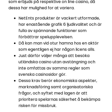
som erbjuds på respektive on line casino, då
dessa har mulighed for at variera.
NetEnts produkter är vackert utformade,
har enastående grafik 6 ljudkvalitet och är
fulla av spännande funktioner som
förbättrar spelupplevelsen.
Då kan man vid otur hamna hos en aktör
som egentligen ej har någon licens alls.
Just därför väljer många att besöka
utländska casino utan avstängning och
inte omfattas av samma regler som
svenska casinosidor gör.
Dessa krav berör ekonomiska aspekter,
marknadsföring samt organisatoriska
frågor, och syftet med lagen är att
prioritera spelarnas säkerhet å bekämpa
risken för missbruk.