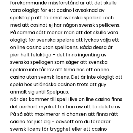
förekommande missförstånd är att det skulle
vara olagligt för ett casino i avsaknad av
spelstopp att ta emot svenska spelare i och
med att casinot ej har någon svensk spellicens.
På samma sätt menar man att det skulle vara
olagligt för svenska spelare att lyckas välja ett
on line casino utan spellicens. Båda dessa är
pier helt felaktiga – det finns ingenting av
svenska spellagen som säger att svenska
spelare inte får lov att filma hos ett on line
casino utan svensk licens. Det är inte olagligt att
spela hos utländska casinon trots att guy
anmält sig until Spelpaus.
När det kommer till spel i live on line casino finns
det oerhört mycket för burrow att ta delete av.
På så sätt maximerar ni chansen att finna rätt
casino för just dig – oavsett om du föredrar
svensk licens för trygghet eller ett casino