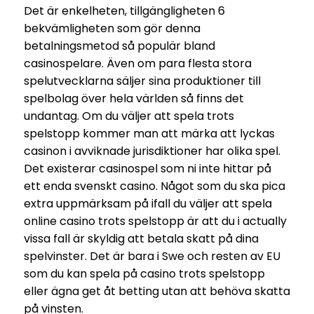
Det är enkelheten, tillgängligheten 6
bekvämligheten som gör denna
betalningsmetod så populär bland
casinospelare. Även om para flesta stora
spelutvecklarna säljer sina produktioner till
spelbolag över hela världen så finns det
undantag. Om du väljer att spela trots
spelstopp kommer man att märka att lyckas
casinon i avviknade jurisdiktioner har olika spel.
Det existerar casinospel som ni inte hittar på
ett enda svenskt casino. Något som du ska pica
extra uppmärksam på ifall du väljer att spela
online casino trots spelstopp är att du i actually
vissa fall är skyldig att betala skatt på dina
spelvinster. Det är bara i Swe och resten av EU
som du kan spela på casino trots spelstopp
eller ägna get åt betting utan att behöva skatta
på vinsten.