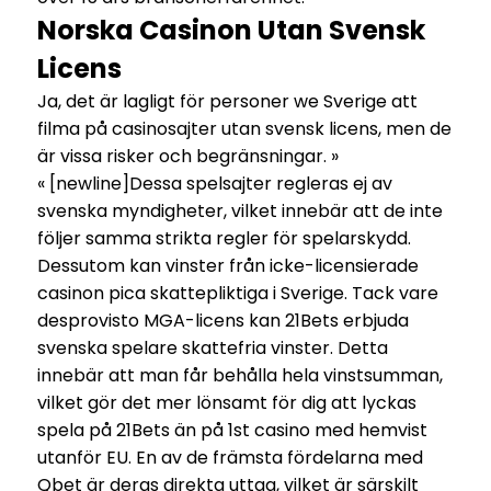
Norska Casinon Utan Svensk
Licens
Ja, det är lagligt för personer we Sverige att
filma på casinosajter utan svensk licens, men de
är vissa risker och begränsningar. »
« [newline]Dessa spelsajter regleras ej av
svenska myndigheter, vilket innebär att de inte
följer samma strikta regler för spelarskydd.
Dessutom kan vinster från icke-licensierade
casinon pica skattepliktiga i Sverige. Tack vare
desprovisto MGA-licens kan 21Bets erbjuda
svenska spelare skattefria vinster. Detta
innebär att man får behålla hela vinstsumman,
vilket gör det mer lönsamt för dig att lyckas
spela på 21Bets än på 1st casino med hemvist
utanför EU. En av de främsta fördelarna med
Qbet är deras direkta uttag, vilket är särskilt