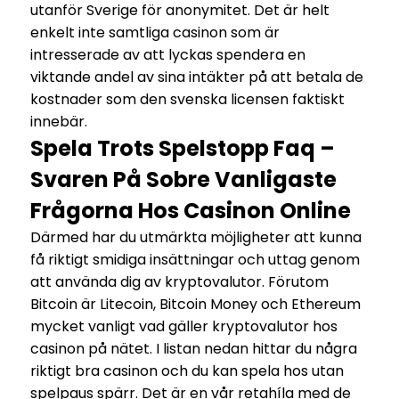
utanför Sverige för anonymitet. Det är helt
enkelt inte samtliga casinon som är
intresserade av att lyckas spendera en
viktande andel av sina intäkter på att betala de
kostnader som den svenska licensen faktiskt
innebär.
Spela Trots Spelstopp Faq –
Svaren På Sobre Vanligaste
Frågorna Hos Casinon Online
Därmed har du utmärkta möjligheter att kunna
få riktigt smidiga insättningar och uttag genom
att använda dig av kryptovalutor. Förutom
Bitcoin är Litecoin, Bitcoin Money och Ethereum
mycket vanligt vad gäller kryptovalutor hos
casinon på nätet. I listan nedan hittar du några
riktigt bra casinon och du kan spela hos utan
spelpaus spärr. Det är en vår retahíla med de