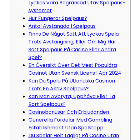
Lyckas Vara Begränsad Utav Spelpaus-
systemet
Hur Fungerar Spelpaus?
Antal Avstängda I Spelpaus
Finns De Något Sätt Att Lyckas Spela
Trots Avstängning, Eller Om Mig Har
Satt Spelpaus På Casino Eller Andra
Spel?
En Översikt Över Det Mest Populära
Casinot Utan Svensk Licens I Apr 2024
Kan Du Spela På Utländska Casinon
Trots En Aktiv Spelpaus?
Kan Man Avbryta, Upphäva Eller Ta
Bort Spelpaus?
Casinobonusar Och Erbjudanden
Generella Fördelar Med Gambling
Establishment Utan Spelstopp
Du Spelar Helt Lagligt På Casino Utan