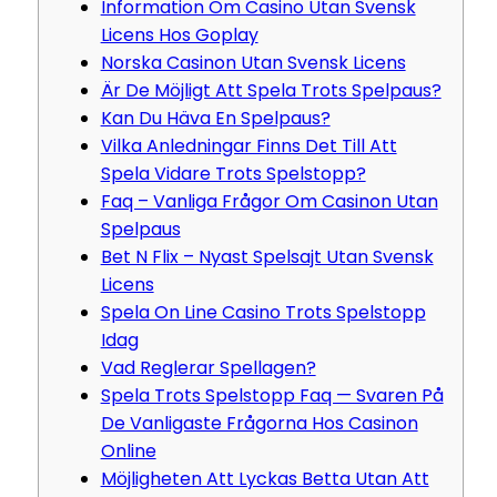
Information Om Casino Utan Svensk
Licens Hos Goplay
Norska Casinon Utan Svensk Licens
Är De Möjligt Att Spela Trots Spelpaus?
Kan Du Häva En Spelpaus?
Vilka Anledningar Finns Det Till Att
Spela Vidare Trots Spelstopp?
Faq – Vanliga Frågor Om Casinon Utan
Spelpaus
Bet N Flix – Nyast Spelsajt Utan Svensk
Licens
Spela On Line Casino Trots Spelstopp
Idag
Vad Reglerar Spellagen?
Spela Trots Spelstopp Faq — Svaren På
De Vanligaste Frågorna Hos Casinon
Online
Möjligheten Att Lyckas Betta Utan Att