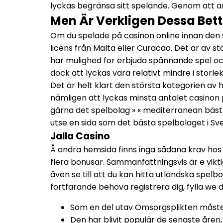
lyckas begränsa sitt spelande. Genom att an
Men Är Verkligen Dessa Bett
Om du spelade på casinon online innan den 
licens från Malta eller Curacao. Det är av st
har mulighed for erbjuda spännande spel och 
dock att lyckas vara relativt mindre i storle
Det är helt klart den största kategorien av h
nämligen att lyckas minsta antalet casinon 
gärna det spelbolag » « mediterranean bäst 
utse en sida som det bästa spelbolaget i Sve
Jalla Casino
Å andra hemsida finns inga sådana krav hos
flera bonusar. Sammanfattningsvis är e vikt
även se till att du kan hitta utländska spelbo
fortfarande behöva registrera dig, fylla we 
Som en del utav Omsorgsplikten måste 
Den har blivit populär de senaste åren,