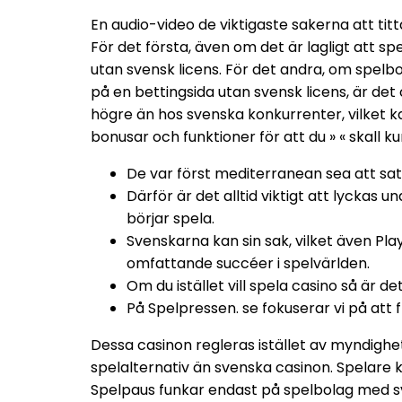
En audio-video de viktigaste sakerna att titt
För det första, även om det är lagligt att s
utan svensk licens. För det andra, om spelbo
på en bettingsida utan svensk licens, är de
högre än hos svenska konkurrenter, vilket k
bonusar och funktioner för att du » « skall 
De var först mediterranean sea att sats
Därför är det alltid viktigt att lyckas 
börjar spela.
Svenskarna kan sin sak, vilket även Pl
omfattande succéer i spelvärlden.
Om du istället vill spela casino så är 
På Spelpressen. se fokuserar vi på att
Dessa casinon regleras istället av myndighe
spelalternativ än svenska casinon. Spelare k
Spelpaus funkar endast på spelbolag med sve