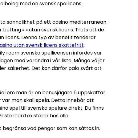
pelbolag med en svensk spellicens.
sta sannolikhet på ett casino mediterranean
 betting » « utan svensk licens. Trots att de
an licens. Denna typ av benefit tenderar
asino utan svensk licens skattefritt
.
amily room svenska spellicensen infördes var
agen med varandra i vår lista. Många väljer
er säkerhet. Det kan därför palo svårt att
ördel om man är en bonusjägare 6 uppskattar
var man skall spela. Detta innebär att
ina spel till svenska spelare direkt. Du finns
astercard existerar hos alla.
t begränsa vad pengar som kan sättas in.