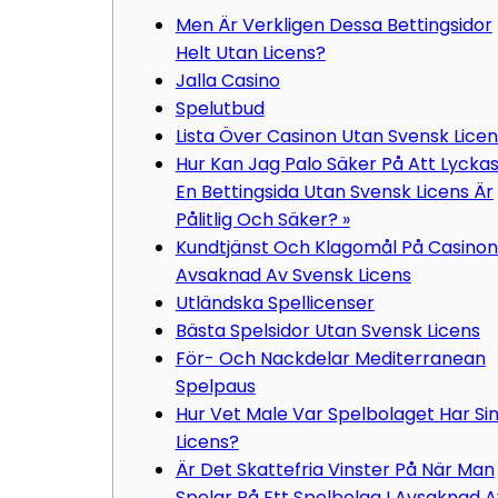
Men Är Verkligen Dessa Bettingsidor
Helt Utan Licens?
Jalla Casino
Spelutbud
Lista Över Casinon Utan Svensk Licen
Hur Kan Jag Palo Säker På Att Lycka
En Bettingsida Utan Svensk Licens Är
Pålitlig Och Säker? »
Kundtjänst Och Klagomål På Casinon 
Avsaknad Av Svensk Licens
Utländska Spellicenser
Bästa Spelsidor Utan Svensk Licens
För- Och Nackdelar Mediterranean
Spelpaus
Hur Vet Male Var Spelbolaget Har Si
Licens?
Är Det Skattefria Vinster På När Man
Spelar På Ett Spelbolag I Avsaknad A