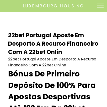
LUXEMBOURG HOUSING
22bet Portugal Aposte Em
Desporto A Recurso Financeiro
Com A 22bet Onlin
22bet Portugal Aposte Em Desporto A Recurso
Financeiro Com A 22bet Online
Bónus De Primeiro
Depósito De 100% Para
Apostas Desportivas