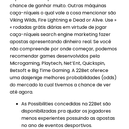
chance de ganhar muito. Outras máquinas
caça-níqueis o qual vale a cosa mencionar são
Viking Wilds, Fire Lightning e Dead or Alive. Use »
« rodadas grátis diárias em virtude de jogar
caça-níqueis search engine marketing fazer
apostas apresentando dinheiro real. Se você
não compreende por onde começar, podemos
recomendar games desenvolvidos pela
Microgaming, Playtech, Net’Ent, Quickspin,
Betsoft e Big Time Gaming. A 22Bet oferece
uma dasjenige melhores probabilidades (odds)
do mercado la cual tivemos a chance de ver
até agora.
As Possibilities concedidas na 22Bet são
disponibilizadas pra ajudar os jogadores
menos experientes possuindo as apostas
no ano de eventos desportivos.