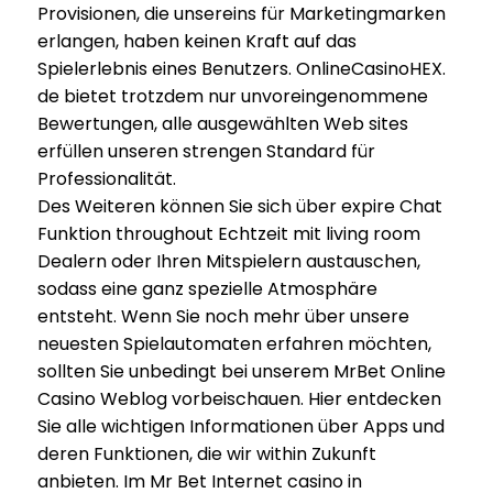
Provisionen, die unsereins für Marketingmarken
erlangen, haben keinen Kraft auf das
Spielerlebnis eines Benutzers. OnlineCasinoHEX.
de bietet trotzdem nur unvoreingenommene
Bewertungen, alle ausgewählten Web sites
erfüllen unseren strengen Standard für
Professionalität.
Des Weiteren können Sie sich über expire Chat
Funktion throughout Echtzeit mit living room
Dealern oder Ihren Mitspielern austauschen,
sodass eine ganz spezielle Atmosphäre
entsteht. Wenn Sie noch mehr über unsere
neuesten Spielautomaten erfahren möchten,
sollten Sie unbedingt bei unserem MrBet Online
Casino Weblog vorbeischauen. Hier entdecken
Sie alle wichtigen Informationen über Apps und
deren Funktionen, die wir within Zukunft
anbieten. Im Mr Bet Internet casino in