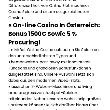
Differenziertheit von Online Slot machines,
Casino Spiele und einem ausgezeichneten
Gewinn.
« On-line Сasino In Österreich:
Bonus 1500€ Sowie 5 %
Procuring!
Im MrBet Online Casino aufspüren Sie Spiele aus
den unterschiedlichsten Types und
Themenwelten, pass away mit innovativen
Functions und grandiosen Bonusfunktionen
ausgestattet sind. Unsere Auswahl setzt sich
dabei aus den modernen Video-Slots,
klassischen 3-Walzen-Maschinen und living
area progressiven Jackpot-Spielen
miteinander. Neben unseren wahnsinnig großen
Sortiment können Sie sich darüber hinaus über