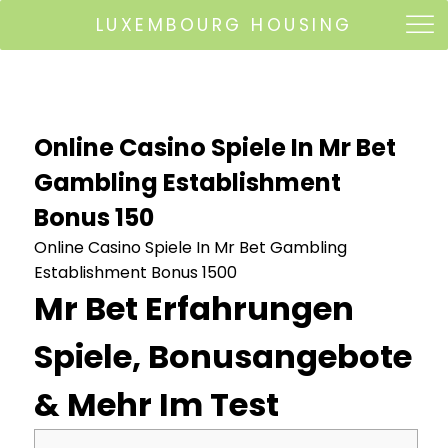
LUXEMBOURG HOUSING
Online Casino Spiele In Mr Bet
Gambling Establishment
Bonus 150
Online Casino Spiele In Mr Bet Gambling
Establishment Bonus 1500
Mr Bet Erfahrungen
Spiele, Bonusangebote
& Mehr Im Test