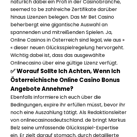
natürlich dabei ein Profi in der Casinobranche,
seemed to be zahlreiche Zertifikate darüber
hinaus Lizenzen belegen. Das Mr Bet Casino
beherbergt eine gigantische Auswahl an
spannenden und mitreißenden Spielen. Ja,
Online Casinos in Österreich sind legal, wie aus »
« dieser neuen Glücksspielregelung hervorgeht.
Wichtig dabei ist, dass das ausgewählte
Onlinecasino über eine gültige Lizenz verfügt.
✅ Worauf Sollte Ich Achten, Wenn Ich
Österreichische Online Casino Bonus
Angebote Annehme?
Ebenfalls informiere ich euch über die
Bedingungen, expire ihr erfüllen müsst, bevor ihr
noch eine Auszahlung tätigt. Als Redaktionsleiter
von onlinecasinosdeutschland. de bringt Markus
Belz seine umfassende Glücksspiel-Expertise
ein. Er zielt darauf stomach, durch detaillierte