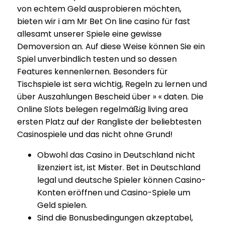
von echtem Geld ausprobieren möchten,
bieten wir i am Mr Bet On line casino für fast
allesamt unserer Spiele eine gewisse
Demoversion an. Auf diese Weise können Sie ein
Spiel unverbindlich testen und so dessen
Features kennenlernen. Besonders für
Tischspiele ist sera wichtig, Regeln zu lernen und
über Auszahlungen Bescheid über » « daten. Die
Online Slots belegen regelmäßig living area
ersten Platz auf der Rangliste der beliebtesten
Casinospiele und das nicht ohne Grund!
Obwohl das Casino in Deutschland nicht
lizenziert ist, ist Mister. Bet in Deutschland
legal und deutsche Spieler können Casino-
Konten eröffnen und Casino-Spiele um
Geld spielen.
Sind die Bonusbedingungen akzeptabel,