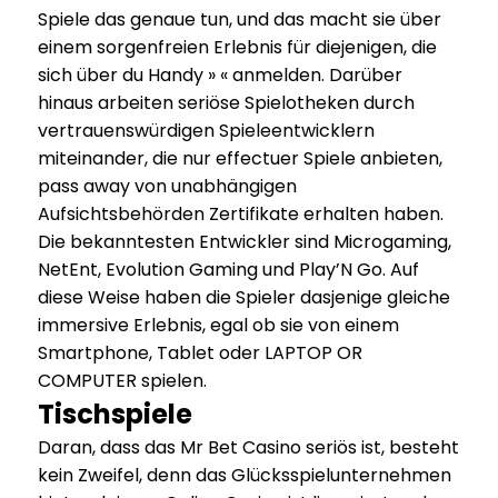
Spiele das genaue tun, und das macht sie über
einem sorgenfreien Erlebnis für diejenigen, die
sich über du Handy » « anmelden. Darüber
hinaus arbeiten seriöse Spielotheken durch
vertrauenswürdigen Spieleentwicklern
miteinander, die nur effectuer Spiele anbieten,
pass away von unabhängigen
Aufsichtsbehörden Zertifikate erhalten haben.
Die bekanntesten Entwickler sind Microgaming,
NetEnt, Evolution Gaming und Play’N Go. Auf
diese Weise haben die Spieler dasjenige gleiche
immersive Erlebnis, egal ob sie von einem
Smartphone, Tablet oder LAPTOP OR
COMPUTER spielen.
Tischspiele
Daran, dass das Mr Bet Casino seriös ist, besteht
kein Zweifel, denn das Glücksspielunternehmen