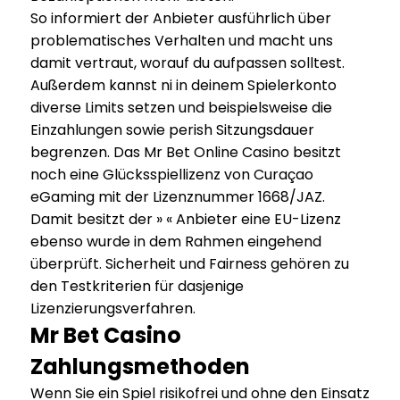
So informiert der Anbieter ausführlich über
problematisches Verhalten und macht uns
damit vertraut, worauf du aufpassen solltest.
Außerdem kannst ni in deinem Spielerkonto
diverse Limits setzen und beispielsweise die
Einzahlungen sowie perish Sitzungsdauer
begrenzen. Das Mr Bet Online Casino besitzt
noch eine Glücksspiellizenz von Curaçao
eGaming mit der Lizenznummer 1668/JAZ.
Damit besitzt der » « Anbieter eine EU-Lizenz
ebenso wurde in dem Rahmen eingehend
überprüft. Sicherheit und Fairness gehören zu
den Testkriterien für dasjenige
Lizenzierungsverfahren.
Mr Bet Casino
Zahlungsmethoden
Wenn Sie ein Spiel risikofrei und ohne den Einsatz