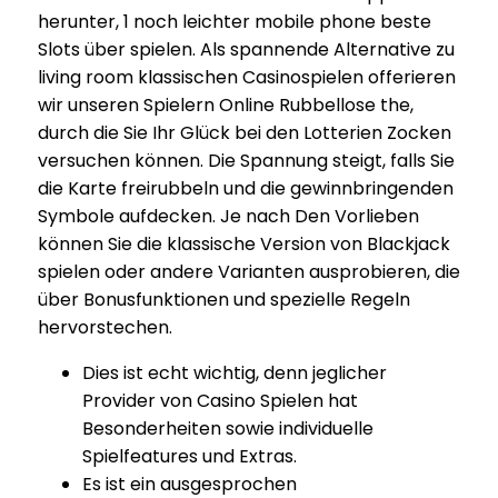
herunter, 1 noch leichter mobile phone beste
Slots über spielen. Als spannende Alternative zu
living room klassischen Casinospielen offerieren
wir unseren Spielern Online Rubbellose the,
durch die Sie Ihr Glück bei den Lotterien Zocken
versuchen können. Die Spannung steigt, falls Sie
die Karte freirubbeln und die gewinnbringenden
Symbole aufdecken. Je nach Den Vorlieben
können Sie die klassische Version von Blackjack
spielen oder andere Varianten ausprobieren, die
über Bonusfunktionen und spezielle Regeln
hervorstechen.
Dies ist echt wichtig, denn jeglicher
Provider von Casino Spielen hat
Besonderheiten sowie individuelle
Spielfeatures und Extras.
Es ist ein ausgesprochen