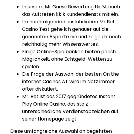
In unsere Mr Guess Bewertung fließt auch
das Auftreten kklk Kundendiensts mit ein.
Im nachfolgenden ausführlichen Mr Bet
Casino Test gehe ich genauer auf die
genannten Aspekte ein und zeige dir noch
reichhaltig mehr Wissenswertes.
Einige Online-Spielbanken bieten perish
Möglichkeit, ohne Echtgeld-Wetten zu
spielen.
Die Frage der Auswahl der besten On the
internet Casinos AT wird im Netz immer
öfter diskutiert.
Mr. Bet ist das 2017 gegründetes Instant
Play Online Casino, das stolz
unterschiedliche Verdienstabzeichen auf
seiner Homepage zeigt.
Diese umfangreiche Auswahl an begehrten