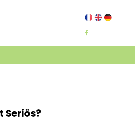
t Seriös?