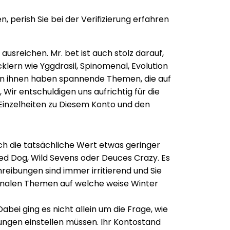
, perish Sie bei der Verifizierung erfahren
ausreichen. Mr. bet ist auch stolz darauf,
klern wie Yggdrasil, Spinomenal, Evolution
 von ihnen haben spannende Themen, die auf
Wir entschuldigen uns aufrichtig für die
 Einzelheiten zu Diesem Konto und den
ch die tatsächliche Wert etwas geringer
ored Dog, Wild Sevens oder Deuces Crazy. Es
hreibungen sind immer irritierend und Sie
isonalen Themen auf welche weise Winter
ei ging es nicht allein um die Frage, wie
gungen einstellen müssen. Ihr Kontostand