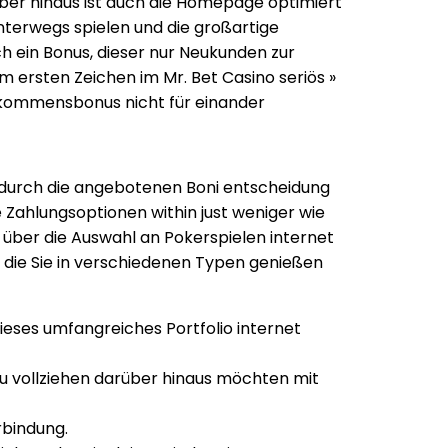
arüber hinaus ist auch die Homepage optimiert
nterwegs spielen und die großartige
 ein Bonus, dieser nur Neukunden zur
m ersten Zeichen im Mr. Bet Casino seriös »
llkommensbonus nicht für einander
durch die angebotenen Boni entscheidung
e Zahlungsoptionen within just weniger wie
 über die Auswahl an Pokerspielen internet
, die Sie in verschiedenen Typen genießen
dieses umfangreiches Portfolio internet
zu vollziehen darüber hinaus möchten mit
rbindung.