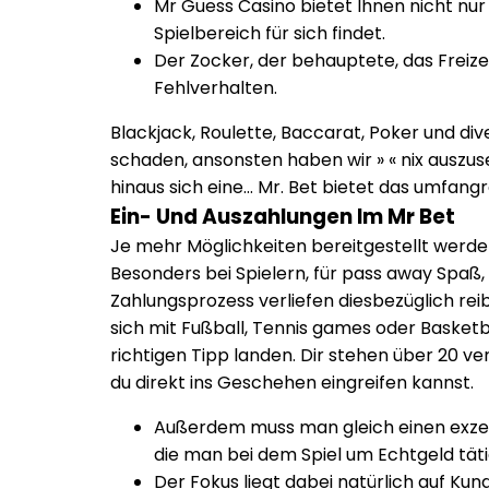
Mr Guess Casino bietet Ihnen nicht nur
Spielbereich für sich findet.
Der Zocker, der behauptete, das Freize
Fehlverhalten.
Blackjack, Roulette, Baccarat, Poker und di
schaden, ansonsten haben wir » « nix auszu
hinaus sich eine… Mr. Bet bietet das umfangr
Ein- Und Auszahlungen Im Mr Bet
Je mehr Möglichkeiten bereitgestellt werden
Besonders bei Spielern, für pass away Spaß
Zahlungsprozess verliefen diesbezüglich rei
sich mit Fußball, Tennis games oder Basketb
richtigen Tipp landen. Dir stehen über 20 
du direkt ins Geschehen eingreifen kannst.
Außerdem muss man gleich einen exzell
die man bei dem Spiel um Echtgeld tätigt
Der Fokus liegt dabei natürlich auf Ku