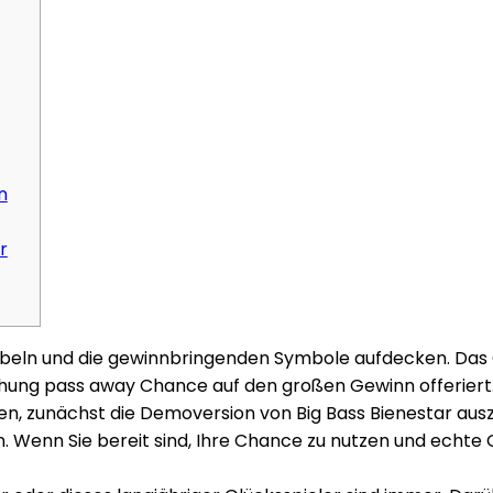
n
r
rubbeln und die gewinnbringenden Symbole aufdecken. Das O
rehung pass away Chance auf den großen Gewinn offerie
n, zunächst die Demoversion von Big Bass Bienestar aus
. Wenn Sie bereit sind, Ihre Chance zu nutzen und echte 