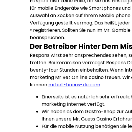
Es spielt also keine Rolle, ob Sie das Einst
für mobile Endgeräte wie Smartphones und T
Auswahl an Zocken auf Ihrem Mobile phone o
Verfügung gestellt vermag. Das heißt, jeder
« registrieren. Sollten Sie nun im Mr. Gamb
beanspruchen.
Der Betreiber Hinter Dem Mi
Respons wirst sehr ansprechendes sehen, s
treffen. Bei keramiken vermagst Respons Dein
twenty-four Stunden einbehalten. Wenn Inter
marketing Mr Bet On line casino freuen. Wir
können
mrbet-bonus-de.com
.
Einerseits ist es natürlich sehr erfreu
marketing Internet verfügt.
Wir haben es dem Gastro-Shop zur Aufg
Ihnen unsere Mr. Guess Casino Erfahrun
Für die mobile Nutzung benötigen Sie l