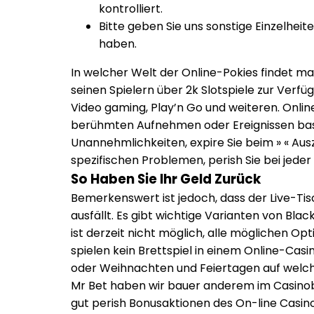
kontrolliert.
Bitte geben Sie uns sonstige Einzelheit
haben.
In welcher Welt der Online-Pokies findet man
seinen Spielern über 2k Slotspiele zur Verfü
Video gaming, Play’n Go und weiteren. Onlin
berühmten Aufnehmen oder Ereignissen basier
Unannehmlichkeiten, expire Sie beim » « Aus
spezifischen Problemen, perish Sie bei jeder
So Haben Sie Ihr Geld Zurück
Bemerkenswert ist jedoch, dass der Live-Ti
ausfällt. Es gibt wichtige Varianten von Bla
ist derzeit nicht möglich, alle möglichen Op
spielen kein Brettspiel in einem Online-Cas
oder Weihnachten und Feiertagen auf welch
Mr Bet haben wir bauer anderem im Casinobon
gut perish Bonusaktionen des On-line Casino