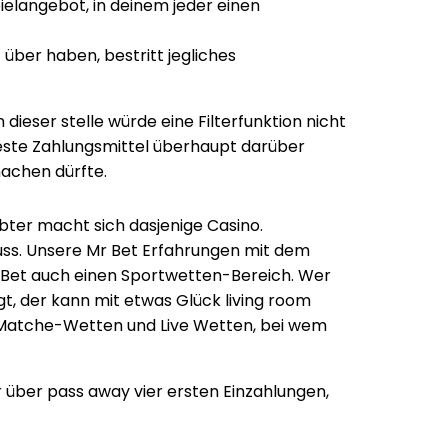
ielangebot, in deinem jeder einen
über haben, bestritt jegliches
ieser stelle würde eine Filterfunktion nicht
teste Zahlungsmittel überhaupt darüber
machen dürfte.
ebter macht sich dasjenige Casino.
muss. Unsere Mr Bet Erfahrungen mit dem
Mr Bet auch einen Sportwetten-Bereich. Wer
gt, der kann mit etwas Glück living room
e-Matche-Wetten und Live Wetten, bei wem
 über pass away vier ersten Einzahlungen,