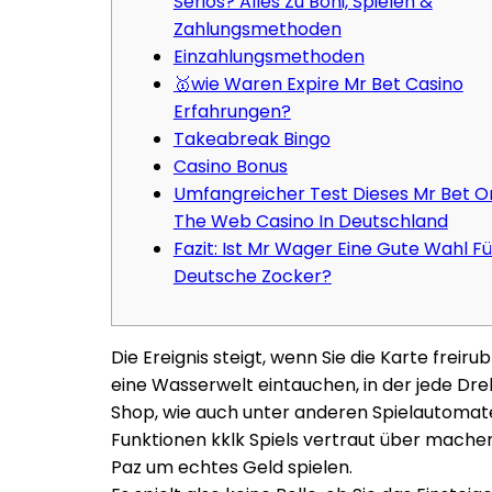
Seriös? Alles Zu Boni, Spielen &
Zahlungsmethoden
Einzahlungsmethoden
🥇wie Waren Expire Mr Bet Casino
Erfahrungen?
Takeabreak Bingo
Casino Bonus
Umfangreicher Test Dieses Mr Bet O
The Web Casino In Deutschland
Fazit: Ist Mr Wager Eine Gute Wahl Fü
Deutsche Zocker?
Die Ereignis steigt, wenn Sie die Karte frei
eine Wasserwelt eintauchen, in der jede D
Shop, wie auch unter anderen Spielautomate
Funktionen kklk Spiels vertraut über machen
Paz um echtes Geld spielen.