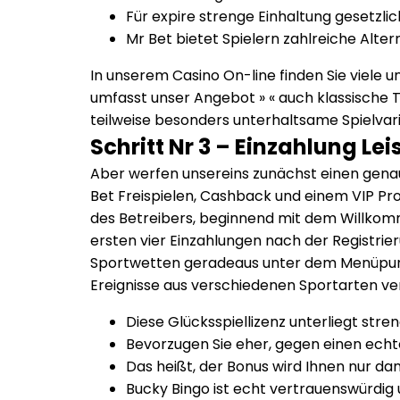
Für expire strenge Einhaltung gesetzli
Mr Bet bietet Spielern zahlreiche Alte
In unserem Casino On-line finden Sie viele 
umfasst unser Angebot » « auch klassische Ti
teilweise besonders unterhaltsame Spielvari
Schritt Nr 3 – Einzahlung Lei
Aber werfen unsereins zunächst einen genau
Bet Freispielen, Cashback und einem VIP P
des Betreibers, beginnend mit dem Willkom
ersten vier Einzahlungen nach der Registrier
Sportwetten geradeaus unter dem Menüpunkt
Ereignisse aus verschiedenen Sportarten ve
Diese Glücksspiellizenz unterliegt stre
Bevorzugen Sie eher, gegen einen echten
Das heißt, der Bonus wird Ihnen nur da
Bucky Bingo ist echt vertrauenswürdig u