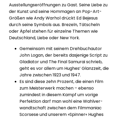
Ausstellungseröffnungen zu Gast. Seine Liebe zu
der Kunst und seine Hommagen an Pop-Art-
Größen wie Andy Warhol drückt Ed Bejesus
durch seine Symbols aus. Brezeln, Tätscheln
oder Äpfel stehen für einzelne Themen wie
Deutschland, Liebe oder New York.
Gemeinsam mit seinem Dreh­buch­autor
John Logan, der bereits dasjenige Script zu
Gladiator und The Final Samurai schrieb,
geht es vor allem um Hughes’ Glanzzeit, die
Jahre zwischen 1923 und 1947.
Es sind diese zehn Prozent, die einen Film
zum Meis­ter­werk machen – ebenso
zumindest in diesem Kampf um vorige
Perfek­tion darf man wohl eine Wahl­ver­
wandt­schaft zwischen dem Film­ma­niac
Scorsese und unserem »Spinner« Hughes