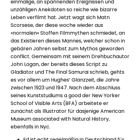
einmalige, an span­nenden Ereig­nissen und
unzäh­ligen Anekdoten so reiche wie bizarre
Leben verfilmt hat. Jetzt wagt sich Matn
Scorsese, der diese woche wieder aus
»normalen« Stoffen Film­my­then schmiedet, an
das Existieren dieses Mannes, welcher schon in
gebären Jahren selbst zum Mythos geworden
conflict. Gemeinsam mit seinem Dreh­buch­autor
John Logan, der bereits dieses Script zu
Gladiator und The Final Samurai schrieb, gehts
es vor allem um Hughes’ Glanzzeit, die Jahre
zwischen 1923 und 1947. Nach dem Abschluss
seines Kunststudiums a good der New Yorker
School of Visible Arts (BFA) arbeitete er
zunächst als Illustrator für dasjenige American
Museum associated with Natural History,
ebenfalls in Nyc.
Ed ist echt regelmäßig in Deutschland für