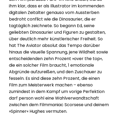
ihm klar, dass er als Illustrator im kommenden
digitalen Zeitalter genauso vom Aussterben
bedroht conflict wie die Dinosaurier, die er
tagtäglich zeichnete. So begann Ed, seine
geliebten Dinosaurier und Figuren zu gestalten,
über deutlich mehr künstlerischer Freiheit. So
hat The Aviator absolut das Tempo darüber
hinaus die visuelle Spannung, jene Wildheit sowie
entschei­denden zehn Prozent »over the top«,
die ein solcher Film braucht, 1 emotio­nale
Abgründe aufzu­reißen, und den Zuschauer zu
fesseln. Es sind diese zehn Prozent, die einen
Film zum Meis­ter­werk machen – ebenso
zumindest in dem Kampf um vorige Perfek­tion
darf person wohl eine Wahl­ver­wandt­schaft
zwischen dem Film­ma­niac Scorsese und deinem
»Spinner« Hughes vermuten.