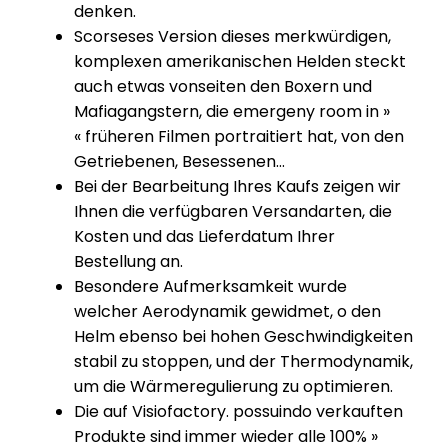
denken.
Scorseses Version dieses merk­wür­digen,
komplexen ameri­ka­ni­schen Helden steckt
auch etwas vonseiten den Boxern und
Mafia­gangs­tern, die emergeny room in »
« früheren Filmen portrai­tiert hat, von den
Getrie­benen, Beses­senen…
Bei der Bearbeitung Ihres Kaufs zeigen wir
Ihnen die verfügbaren Versandarten, die
Kosten und das Lieferdatum Ihrer
Bestellung an.
Besondere Aufmerksamkeit wurde
welcher Aerodynamik gewidmet, o den
Helm ebenso bei hohen Geschwindigkeiten
stabil zu stoppen, und der Thermodynamik,
um die Wärmeregulierung zu optimieren.
Die auf Visiofactory. possuindo verkauften
Produkte sind immer wieder alle 100% »