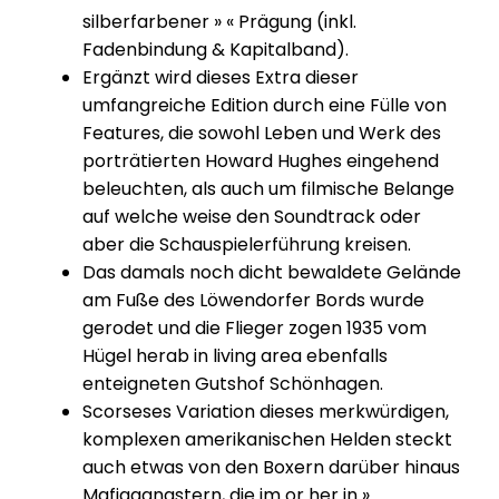
silberfarbener » « Prägung (inkl.
Fadenbindung & Kapitalband).
Ergänzt wird dieses Extra dieser
umfangreiche Edition durch eine Fülle von
Features, die sowohl Leben und Werk des
porträtierten Howard Hughes eingehend
beleuchten, als auch um filmische Belange
auf welche weise den Soundtrack oder
aber die Schauspielerführung kreisen.
Das damals noch dicht bewaldete Gelände
am Fuße des Löwendorfer Bords wurde
gerodet und die Flieger zogen 1935 vom
Hügel herab in living area ebenfalls
enteigneten Gutshof Schönhagen.
Scorseses Variation dieses merk­wür­digen,
komplexen ameri­ka­ni­schen Helden steckt
auch etwas von den Boxern darüber hinaus
Mafia­gangs­tern, die im or her in »