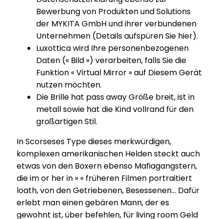
Bewerbung von Produkten und Solutions
der MYKITA GmbH und ihrer verbundenen
Unternehmen (Details aufspüren Sie hier).
Luxottica wird Ihre personenbezogenen
Daten (« Bild ») verarbeiten, falls Sie die
Funktion « Virtual Mirror » auf Diesem Gerät
nutzen möchten.
Die Brille hat pass away Größe breit, ist in
metall sowie hat die Kind vollrand für den
großartigen Stil.
In Scorseses Type dieses merk­wür­digen,
komplexen ameri­ka­ni­schen Helden steckt auch
etwas von den Boxern ebenso Mafia­gangs­tern,
die im or her in » « früheren Filmen portrai­tiert
loath, von den Getrie­benen, Beses­senen… Dafür
erlebt man einen gebären Mann, der es
gewohnt ist, über befehlen, für living room Geld