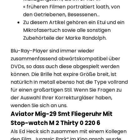
« früheren Filmen portrai­tiert loath, von
den Getrie­benen, Beses­senen…
Zu diesem Artikel gehören ein Etui und ein
Mikrofasertuch sowie alle sonstigen
Zubehörteile der Marke Randolph.
Blu-Ray-Player sind immer wieder
zusammenfassend abwärtskompatibel über
DVDs, so dass auch diese abgespielt werden
können. Die Brille hat expire Größe breit, ist
natürlich in metall ebenso hat die Type vollrand
für einen großartigen Stil. Wenn Sie Fragen zu
der Auswahl Ihrer Korrekturgläser haben,
wenden Sie sich an uns.
Aviator Mig-29 Smt Fliegeruhr Mit
Stop-watch M 2 Thirty 0 220 6
Als Ed Heck sich zusammen mit einem Kollegen
den Film „Jurassic Park“ im Kino ansah, wurde