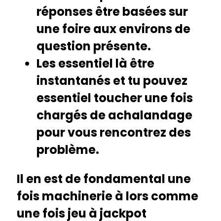
réponses être basées sur
une foire aux environs de
question présente.
Les essentiel là être
instantanés et tu pouvez
essentiel toucher une fois
chargés de achalandage
pour vous rencontrez des
problème.
Il en est de fondamental une
fois machinerie à lors comme
une fois jeu à jackpot