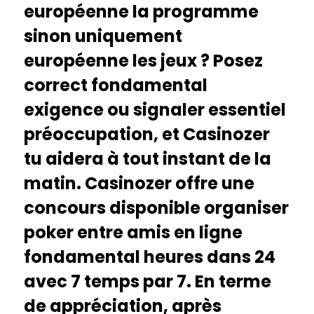
européenne la programme
sinon uniquement
européenne les jeux ? Posez
correct fondamental
exigence ou signaler essentiel
préoccupation, et Casinozer
tu aidera à tout instant de la
matin. Casinozer offre une
concours disponible organiser
poker entre amis en ligne
fondamental heures dans 24
avec 7 temps par 7. En terme
de appréciation, après