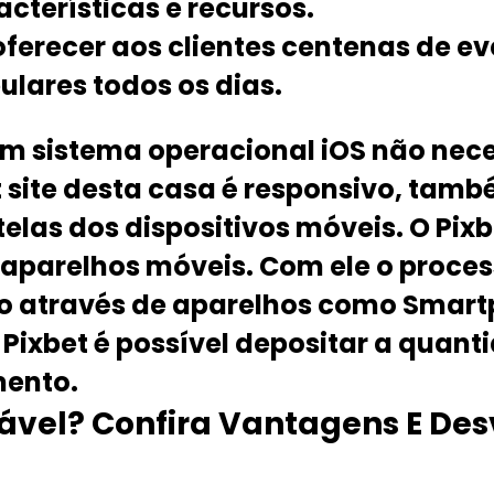
acterísticas e recursos.
oferecer aos clientes centenas de e
lares todos os dias.
m sistema operacional iOS não neces
et site desta casa é responsivo, tamb
elas dos dispositivos móveis. O Pixb
aparelhos móveis. Com ele o proces
 através de aparelhos como Smartp
ixbet é possível depositar a quantia
ento.
fiável? Confira Vantagens E D