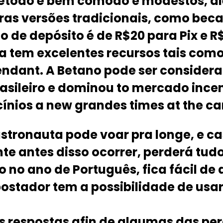
método é bem cômodo e modestos, al
as versões tradicionais, como beca
o de depósito é de R$20 para Pix e R
a tem excelentes recursos tais como
endant. A Betano pode ser considera
rasileiro e dominou to mercado incent
ocínios a new grandes times at the 
tronauta pode voar pra longe, e c
e antes disso ocorrer, perderá tudo
o no ano de Português, fica fácil de
ostador tem a possibilidade de usar 
 respostas afin de algumas das pe