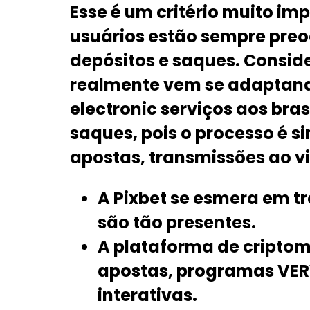
Esse é um critério muito im
usuários estão sempre pr
depósitos e saques. Consi
realmente vem se adaptand
electronic serviços aos bras
saques, pois o processo é s
apostas, transmissões ao vi
A Pixbet se esmera em tr
são tão presentes.
A plataforma de criptom
apostas, programas VE
interativas.