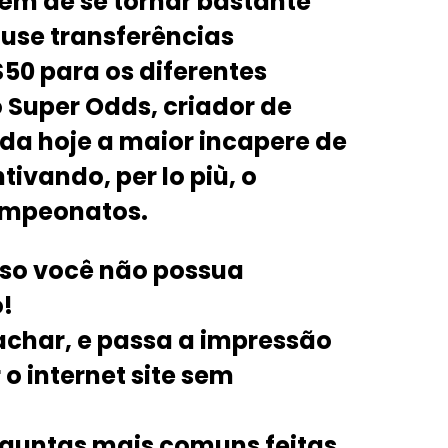
ém de se tornar bastante
use transferências
$50 para os diferentes
 Super Odds, criador de
da hoje a maior incapere de
ivando, per lo più, o
campeonatos.
aso você não possua
!
 achar, e passa a impressão
o internet site sem
rguntas mais comuns feitas