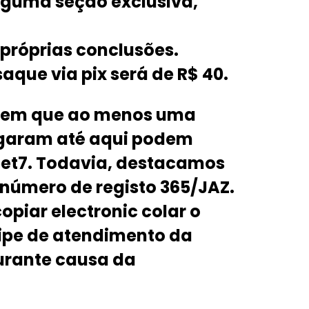
 alguma seção exclusiva,
.
s próprias conclusões.
aque via pix será de R$ 40.
uerem que ao menos uma
hegaram até aqui podem
bet7. Todavia, destacamos
número de registo 365/JAZ.
opiar electronic colar o
ipe de atendimento da
durante causa da