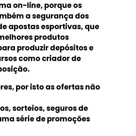
rma on-line, porque os
ambém a segurança dos
e apostas esportivas, que
melhores produtos
para produzir depósitos e
cursos como criador de
posição.
es, por isto as ofertas não
s, sorteios, seguros de
uma série de promoções