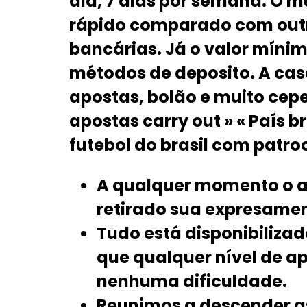
dia, 7 dias por semana. O 
rápido comparado com outr
bancárias. Já o valor mínim
métodos de deposito. A cas
apostas, bolão e muito cep
apostas carry out » « País b
futebol do brasil com patr
A qualquer momento o as
retirado sua expresament
Tudo está disponibilizad
que qualquer nível de ap
nenhuma dificuldade.
Reunimos a descender as