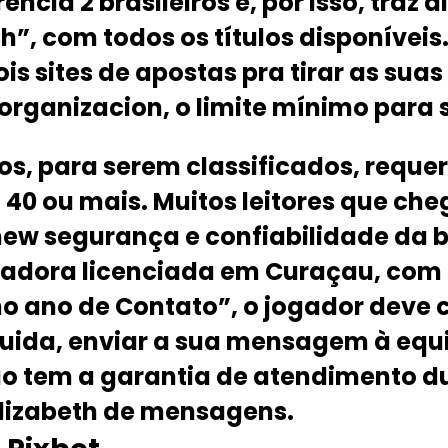
ência 2 brasileiros e, por isso, traz
”, com todos os títulos disponíveis
ois sites de apostas pra tirar as sua
organizacion, o limite mínimo para s
plos, para serem classificados, req
, 40 ou mais. Muitos leitores que c
new segurança e confiabilidade da 
adora licenciada em Curaçau, com 
no ano de Contato”, o jogador deve c
guida, enviar a sua mensagem à equ
 não tem a garantia de atendimento 
elizabeth de mensagens.