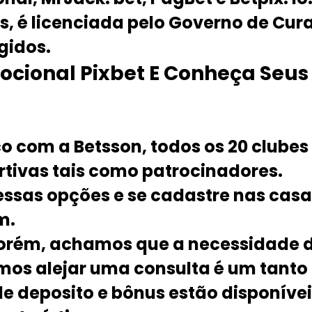
s, é licenciada pelo Governo de Cur
gidos.
cional Pixbet E Conheça Seus 
o com a Betsson, todos os 20 clubes
rtivas tais como patrocinadores.
ssas opções e se cadastre nas casa
m.
orém, achamos que a necessidade d
os alejar uma consulta é um tanto
e deposito e bônus estão disponíve