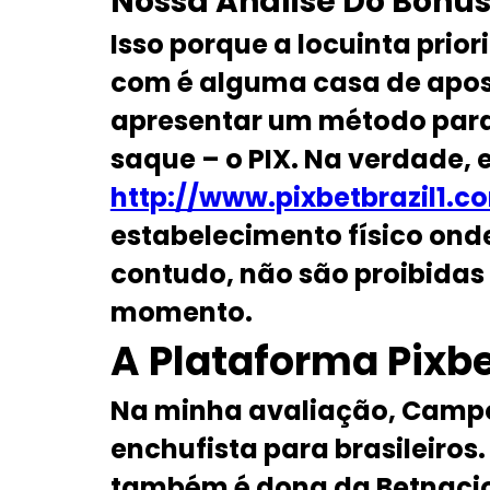
Nossa Análise Do Bônus
Isso porque a locuinta prior
com é alguma casa de apost
apresentar um método para
saque – o PIX. Na verdade, 
http://www.pixbetbrazil1.c
estabelecimento físico ond
contudo, não são proibidas
momento.
A Plataforma Pixb
Na minha avaliação, CampoB
enchufista para brasileiros.
também é dona da Betnaciona