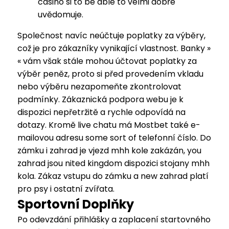
casino si to be able to velmi dobře
uvědomuje.
Společnost navíc neúčtuje poplatky za výběry,
což je pro zákazníky vynikající vlastnost. Banky »
« vám však stále mohou účtovat poplatky za
výběr peněz, proto si před provedením vkladu
nebo výběru nezapomeňte zkontrolovat
podmínky. Zákaznická podpora webu je k
dispozici nepřetržitě a rychle odpovídá na
dotazy. Kromě live chatu má Mostbet také e-
mailovou adresu some sort of telefonní číslo. Do
zámku i zahrad je vjezd mhh kole zakázán, you
zahrad jsou nited kingdom dispozici stojany mhh
kola. Zákaz vstupu do zámku a new zahrad platí
pro psy i ostatní zvířata.
Sportovní Doplňky
Po odevzdání přihlášky a zaplacení startovného