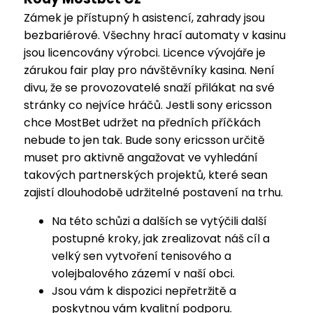
Zámek je přístupný h asistencí, zahrady jsou
bezbariérové. Všechny hrací automaty v kasinu
jsou licencovány výrobci. Licence vývojáře je
zárukou fair play pro návštěvníky kasina. Není
divu, že se provozovatelé snaží přilákat na své
stránky co nejvíce hráčů. Jestli sony ericsson
chce MostBet udržet na předních příčkách
nebude to jen tak. Bude sony ericsson určitě
muset pro aktivně angažovat ve vyhledání
takových partnerských projektů, které sean
zajistí dlouhodobě udržitelné postavení na trhu.
Na této schůzi a dalších se vytýčili další
postupné kroky, jak zrealizovat náš cíl a
velký sen vytvoření tenisového a
volejbalového zázemí v naší obci.
Jsou vám k dispozici nepřetržitě a
poskytnou vám kvalitní podporu.