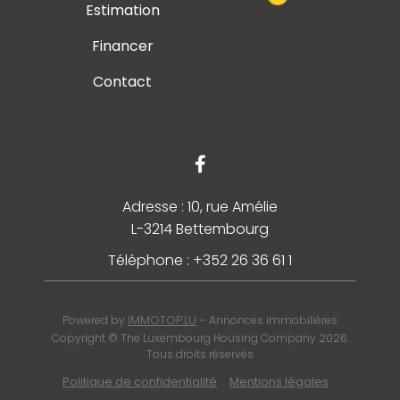
Estimation
Financer
Contact
Adresse : 10, rue Amélie
L-3214 Bettembourg
Téléphone : +352 26 36 61 1
IMMOTOP.LU
Powered by
– Annonces immobilières
Copyright © The Luxembourg Housing Company 2026.
Tous droits réservés
Politique de confidentialité
Mentions légales