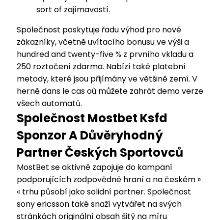
sort of zajímavostí.
Společnost poskytuje řadu výhod pro nové
zákazníky, včetně uvítacího bonusu ve výši a
hundred and twenty-five % z prvního vkladu a
250 roztočení zdarma. Nabízí také platební
metody, které jsou přijímány ve většině zemí. V
herně dans le cas où můžete zahrát demo verze
všech automatů.
Společnost Mostbet Ksfd
Sponzor A Důvěryhodný
Partner Českých Sportovců
MostBet se aktivně zapojuje do kampaní
podporujících zodpovědné hraní a na českém »
« trhu působí jako solidní partner. Společnost
sony ericsson také snaží vytvářet na svých
stránkách originální obsah šitý na míru