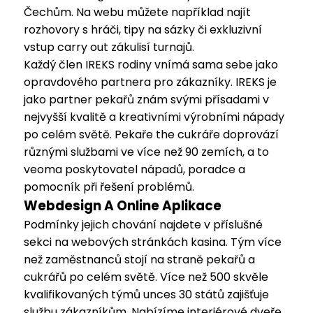
Čechům. Na webu můžete například najít
rozhovory s hráči, tipy na sázky či exkluzivní
vstup carry out zákulisí turnajů.
Každý člen IREKS rodiny vnímá sama sebe jako
opravdového partnera pro zákazníky. IREKS je
jako partner pekařů znám svými přísadami v
nejvyšší kvalitě a kreativními výrobními nápady
po celém světě. Pekaře the cukráře doprovází
různými službami ve více než 90 zemích, a to
veoma poskytovatel nápadů, poradce a
pomocník při řešení problémů.
Webdesign A Online Aplikace
Podmínky jejich chování najdete v příslušné
sekci na webových stránkách kasina. Tým více
než zaměstnanců stojí na straně pekařů a
cukrářů po celém světě. Více než 500 skvěle
kvalifikovaných týmů unces 30 států zajišťuje
službu zákazníkům. Nabízíme interiérové dveře