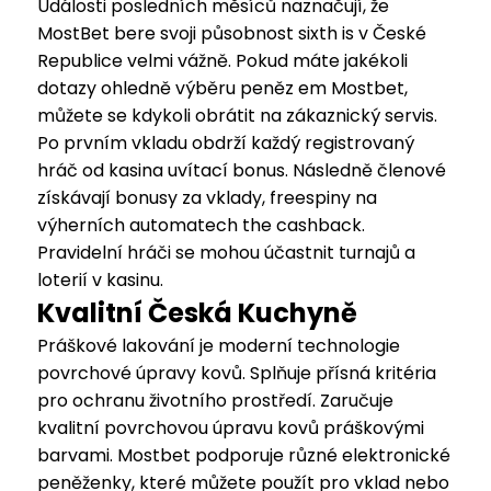
Události posledních měsíců naznačují, že
MostBet bere svoji působnost sixth is v České
Republice velmi vážně. Pokud máte jakékoli
dotazy ohledně výběru peněz em Mostbet,
můžete se kdykoli obrátit na zákaznický servis.
Po prvním vkladu obdrží každý registrovaný
hráč od kasina uvítací bonus. Následně členové
získávají bonusy za vklady, freespiny na
výherních automatech the cashback.
Pravidelní hráči se mohou účastnit turnajů a
loterií v kasinu.
Kvalitní Česká Kuchyně
Práškové lakování je moderní technologie
povrchové úpravy kovů. Splňuje přísná kritéria
pro ochranu životního prostředí. Zaručuje
kvalitní povrchovou úpravu kovů práškovými
barvami. Mostbet podporuje různé elektronické
peněženky, které můžete použít pro vklad nebo