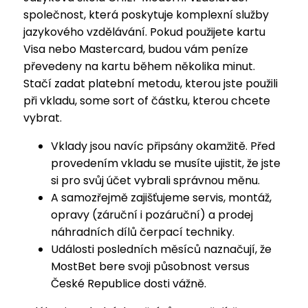
společnost, která poskytuje komplexní služby
jazykového vzdělávání. Pokud použijete kartu
Visa nebo Mastercard, budou vám peníze
převedeny na kartu během několika minut.
Stačí zadat platební metodu, kterou jste použili
při vkladu, some sort of částku, kterou chcete
vybrat.
Vklady jsou navíc připsány okamžitě. Před
provedením vkladu se musíte ujistit, že jste
si pro svůj účet vybrali správnou měnu.
A samozřejmě zajišťujeme servis, montáž,
opravy (záruční i pozáruční) a prodej
náhradních dílů čerpací techniky.
Události posledních měsíců naznačují, že
MostBet bere svoji působnost versus
České Republice dosti vážně.