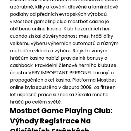
a zárubně, kliky a kování, dřevěné a laminátové
podlahy od předních evropských výrobců.
« Mostbet gambling club mostbet casino je
oblíbené online kasino. Klub hazardních her
cuando získal důvěryhodnost mezi hráči díky
velkému výběru výherních automatů a různým
metodám vkladu a výběru. Registrovaným
hráčům kasino nabízí pravidelné bonusy a
cashback. Pravidelní členové herního klubu se
účastní VERY IMPORTANT PERSONEL turnajů a
propagačních akcí kasina. Platforma Mostbet
online byla spuštěna v disputa 2009. Za fifteen
let úspěšné práce si značka získala mnoho
hráčů po celém světě.
Mostbet Game Playing Club:
Výhody Registrace Na