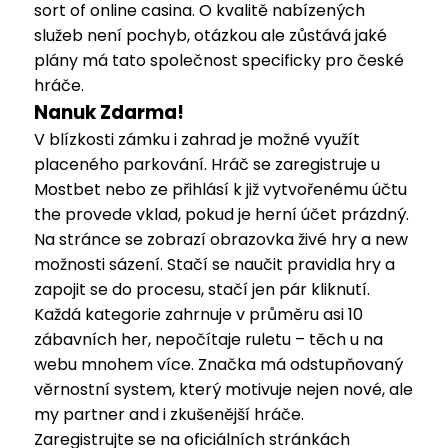
sort of online casina. O kvalitě nabízených
služeb není pochyb, otázkou ale zůstává jaké
plány má tato společnost specificky pro české
hráče.
Nanuk Zdarma!
V blízkosti zámku i zahrad je možné využít
placeného parkování. Hráč se zaregistruje u
Mostbet nebo ze přihlásí k již vytvořenému účtu
the provede vklad, pokud je herní účet prázdný.
Na stránce se zobrazí obrazovka živé hry a new
možnosti sázení. Stačí se naučit pravidla hry a
zapojit se do procesu, stačí jen pár kliknutí.
Každá kategorie zahrnuje v průměru asi 10
zábavních her, nepočítaje ruletu – těch u na
webu mnohem více. Značka má odstupňovaný
věrnostní system, který motivuje nejen nové, ale
my partner and i zkušenější hráče.
Zaregistrujte se na oficiálních stránkách