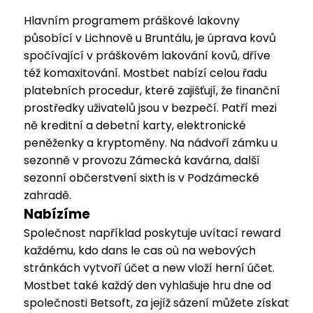
Hlavním programem práškové lakovny
působící v Lichnově u Bruntálu, je úprava kovů
spočívající v práškovém lakování kovů, dříve
též komaxitování. Mostbet nabízí celou řadu
platebních procedur, které zajišťují, že finanční
prostředky uživatelů jsou v bezpečí. Patří mezi
ně kreditní a debetní karty, elektronické
peněženky a kryptoměny. Na nádvoří zámku u
sezonně v provozu Zámecká kavárna, další
sezonní občerstvení sixth is v Podzámecké
zahradě.
Nabízíme
Společnost například poskytuje uvítací reward
každému, kdo dans le cas où na webových
stránkách vytvoří účet a new vloží herní účet.
Mostbet také každý den vyhlašuje hru dne od
společnosti Betsoft, za jejíž sázení můžete získat