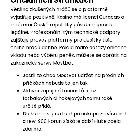
Oficiálních Stránkách
Většina zkušených hráčů se o platformě
vyjadřuje pozitivně. Kasino má licenci Curacao a
na území České republiky působí naprosto
legálně. Profesionální tým technické podpory
zajišťuje provoz platformy pro desítky tisíc
online hráčů denně. Pokud máte dotazy ohledně
vkladu nebo výběru peněz, můžete se obrátit na
zákaznický servis Mostbet.
Jestli ze chce MostBet udržet na předních
příčkách nebude to jen tak.
Aktivní zapojení fanoušků ať už
fotbalových či hokejových tomu také
určitě přidá.
Do konce srpna totiž při nákupu za více než
a few. 900 korun získáte další Fluke zcela
zdarma.