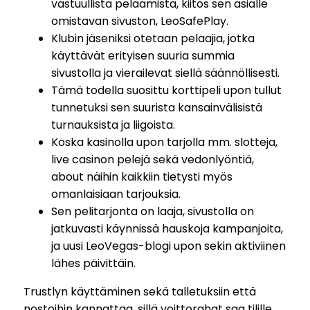
vastuullista pelaamista, kiitos sen asialle
omistavan sivuston, LeoSafePlay.
Klubin jäseniksi otetaan pelaajia, jotka
käyttävät erityisen suuria summia
sivustolla ja vierailevat siellä säännöllisesti.
Tämä todella suosittu korttipeli upon tullut
tunnetuksi sen suurista kansainvälisistä
turnauksista ja liigoista.
Koska kasinolla upon tarjolla mm. slotteja,
live casinon pelejä sekä vedonlyöntiä,
about näihin kaikkiin tietysti myös
omanlaisiaan tarjouksia.
Sen pelitarjonta on laaja, sivustolla on
jatkuvasti käynnissä hauskoja kampanjoita,
ja uusi LeoVegas-blogi upon sekin aktiviinen
lähes päivittäin.
Trustlyn käyttäminen sekä talletuksiin että
nostoihin kannattaa, sillä voittorahat saa tilille