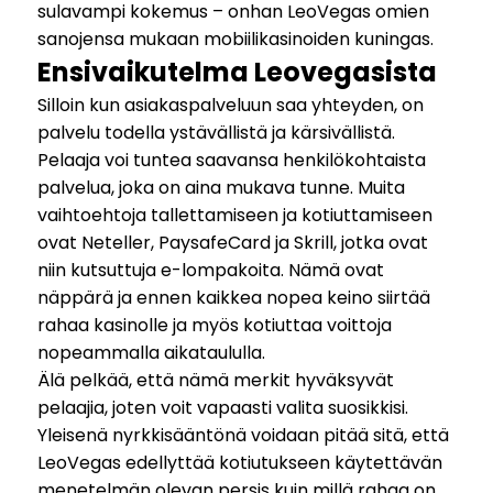
sulavampi kokemus – onhan LeoVegas omien
sanojensa mukaan mobiilikasinoiden kuningas.
Ensivaikutelma Leovegasista
Silloin kun asiakaspalveluun saa yhteyden, on
palvelu todella ystävällistä ja kärsivällistä.
Pelaaja voi tuntea saavansa henkilökohtaista
palvelua, joka on aina mukava tunne. Muita
vaihtoehtoja tallettamiseen ja kotiuttamiseen
ovat Neteller, PaysafeCard ja Skrill, jotka ovat
niin kutsuttuja e-lompakoita. Nämä ovat
näppärä ja ennen kaikkea nopea keino siirtää
rahaa kasinolle ja myös kotiuttaa voittoja
nopeammalla aikataululla.
Älä pelkää, että nämä merkit hyväksyvät
pelaajia, joten voit vapaasti valita suosikkisi.
Yleisenä nyrkkisääntönä voidaan pitää sitä, että
LeoVegas edellyttää kotiutukseen käytettävän
menetelmän olevan persis kuin millä rahaa on