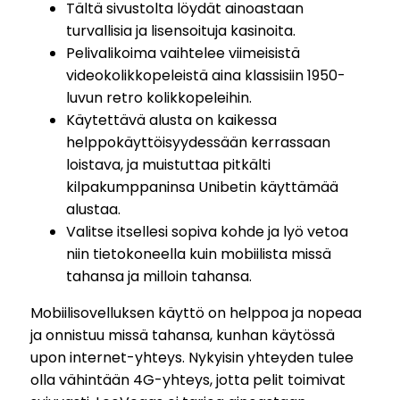
Tältä sivustolta löydät ainoastaan
turvallisia ja lisensoituja kasinoita.
Pelivalikoima vaihtelee viimeisistä
videokolikkopeleistä aina klassisiin 1950-
luvun retro kolikkopeleihin.
Käytettävä alusta on kaikessa
helppokäyttöisyydessään kerrassaan
loistava, ja muistuttaa pitkälti
kilpakumppaninsa Unibetin käyttämää
alustaa.
Valitse itsellesi sopiva kohde ja lyö vetoa
niin tietokoneella kuin mobiilista missä
tahansa ja milloin tahansa.
Mobiilisovelluksen käyttö on helppoa ja nopeaa
ja onnistuu missä tahansa, kunhan käytössä
upon internet-yhteys. Nykyisin yhteyden tulee
olla vähintään 4G-yhteys, jotta pelit toimivat