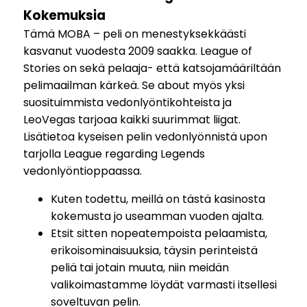
Kokemuksia
Tämä MOBA – peli on menestyksekkäästi
kasvanut vuodesta 2009 saakka. League of
Stories on sekä pelaaja- että katsojamääriltään
pelimaailman kärkeä. Se about myös yksi
suosituimmista vedonlyöntikohteista ja
LeoVegas tarjoaa kaikki suurimmat liigat.
Lisätietoa kyseisen pelin vedonlyönnistä upon
tarjolla League regarding Legends
vedonlyöntioppaassa.
Kuten todettu, meillä on tästä kasinosta
kokemusta jo useamman vuoden ajalta.
Etsit sitten nopeatempoista pelaamista,
erikoisominaisuuksia, täysin perinteistä
peliä tai jotain muuta, niin meidän
valikoimastamme löydät varmasti itsellesi
soveltuvan pelin.