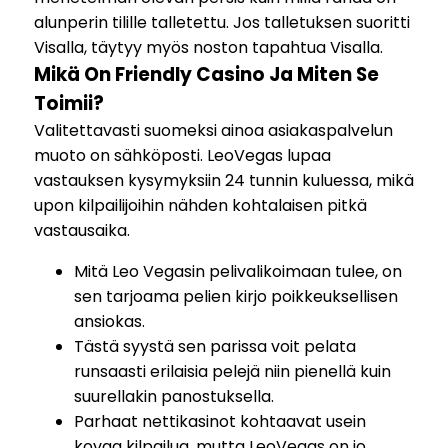
alunperin tilille talletettu. Jos talletuksen suoritti
Visalla, täytyy myös noston tapahtua Visalla.
Mikä On Friendly Casino Ja Miten Se
Toimii?
Valitettavasti suomeksi ainoa asiakaspalvelun
muoto on sähköposti. LeoVegas lupaa
vastauksen kysymyksiin 24 tunnin kuluessa, mikä
upon kilpailijoihin nähden kohtalaisen pitkä
vastausaika.
Mitä Leo Vegasin pelivalikoimaan tulee, on
sen tarjoama pelien kirjo poikkeuksellisen
ansiokas.
Tästä syystä sen parissa voit pelata
runsaasti erilaisia pelejä niin pienellä kuin
suurellakin panostuksella.
Parhaat nettikasinot kohtaavat usein
kovaa kilpailua, mutta LeoVegas on jo