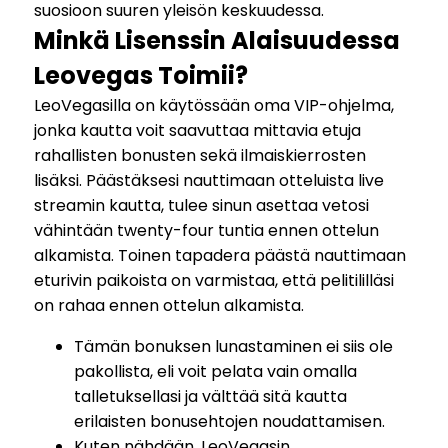
suosioon suuren yleisön keskuudessa.
Minkä Lisenssin Alaisuudessa
Leovegas Toimii?
LeoVegasilla on käytössään oma VIP-ohjelma,
jonka kautta voit saavuttaa mittavia etuja
rahallisten bonusten sekä ilmaiskierrosten
lisäksi. Päästäksesi nauttimaan otteluista live
streamin kautta, tulee sinun asettaa vetosi
vähintään twenty-four tuntia ennen ottelun
alkamista. Toinen tapadera päästä nauttimaan
eturivin paikoista on varmistaa, että pelitililläsi
on rahaa ennen ottelun alkamista.
Tämän bonuksen lunastaminen ei siis ole
pakollista, eli voit pelata vain omalla
talletuksellasi ja välttää sitä kautta
erilaisten bonusehtojen noudattamisen.
Kuten nähdään, LeoVegasin