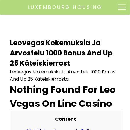
LUXEMBOURG HOUSING
Leovegas Kokemuksia Ja
Arvostelu 1000 Bonus And Up
25 Käteiskierrost
Leovegas Kokemuksia Ja Arvostelu 1000 Bonus
And Up 25 Käteiskierrosta
Nothing Found For Leo
Vegas On Line Casino
Content