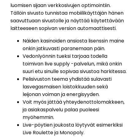
luomisen sijaan verkkosivujen optimointiin.
Tällöin sivusto tunnistaa mobiilikäyttäjän hänen
saavuttuaan sivustolle ja näyttää käytettävään
laitteeseen sopivan version automaattisesti.
Näiden kasinoiden ansiosta lisenssin maine
onkin jatkuvasti paranemaan päin.
Vedonlyönnin tueksi tarjoaa todella
toimivan live supply -palvelun, mikä onkin
suuri etu sinulle sopivaa sivustoa harkitessa.
Pelisivuston teema yhdistää sulavasti
lasvegasmaisen loistokkuuden sekä
leijonan voiman ja energisyyden.
Voit myös jättää yhteydenottolomakkeen,
ja asiakaspalvelu palaa puoleesi
myöhemmin.
Live-pöytien joukosta löytyvät esimerkiksi
Live Roulette ja Monopoly.