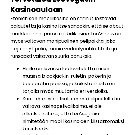
Kasinoaulaan
Etenkin sen mobiilikasino on saanut loistavaa
palautetta ja kasino itse sanookin, että se about
markkinoiden paras mobiilikasino. LeoVegas on
myös valtavan monipuolinen pelipaikka, joka
tarjoaa yli peliä, monia vedonlyöntikohteita ja
runsaasti valtavan suuria bonuksia.
Heille on luvassa laatuviihdettä muun
muassa blackjackin, ruletin, pokerin ja
baccaratin parissa, ja kaikista näistä on
tarjolla myös muutamia eri versioita.
Kun tähän vielä lisätään mobiilipuolellakin
valtava kasinopelivalikoima, ei ole
ollenkaan ihme, että LeoVegasia
nimitetään mobiilikasinoiden kiistattomaksi
kuninkaaksi.