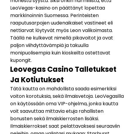
monesta syystä. Siksi onkin harmillista, että
LeoVegas-kasino on päättänyt lopettaa
markkinoinnin Suomessa. Perinteisten
raaputusarpojen uudenaikaiset vastineet eli
nettiarvat löytyvät myös Leon valikoimasta.
Täällä ne kulkevat nimellä pikavoitot ja ovat
paljon viihdyttävämpiä ja takuulla
monipuolisempia kuin kioskeilta ostettavat
kupongit.
Leovegas Casino Talletukset
Ja Kotiutukset
Tätä kautta on mahdollista saada esimerkiksi
voiton korotuksia, sekä ilmaisvetoja. LeoVegasilla
on käytössään oma VIP-ohjelma, jonka kautta
voit saavuttaa mittavia etuja rahallisten
bonusten sekä ilmaiskierrosten lisäksi.
Ilmaiskierrokset saat pelattavaksesi seuraaviin
peleihin, oman valintasi mukaan; Starburst,