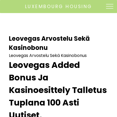
LUXEMBOURG HOUSING
Leovegas Arvostelu Sekä
Kasinobonu
Leovegas Arvostelu Sekä Kasinobonus
Leovegas Added
Bonus Ja
Kasinoesittely Talletus
Tuplana 100 Asti
Uutiset,