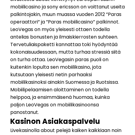
mobiilicasino ja sony ericsson on voittanut useita
palkintojakin, muun muassa vuoden 2012 ”Paras
operaattori” ja ”Paras mobiilicasino” palkinnot.
LeoVegas on myös yleisesti ottaen todella
antelias bonusten ja ilmaiskierrosten suhteen.
Tervetuliaispaketti kannattaa toki hyödyntää
kokonaisuudessaan, mutta turhaa stressiä siitä
on turha ottaa. LeoVegasin paras puoli on
kuitenkin lopulta sen mobiilikasino, jota
kutsutaan yleisesti netin parhaaksi
mobiilikasinoksi ainakin Suomessa ja Ruotsissa.
Mobiilipelaamisen aloittaminen on todella
helppoa, ja ensimmäisenä huomaa, kuinka
paljon LeoVegas on mobiilikasinoonsa
panostanut.
Kasinon Asiakaspalvelu
Livekasinolla about pelejä kaiken kaikkiaan noin