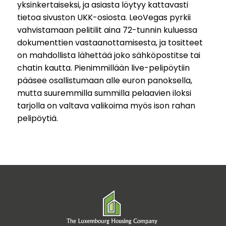
yksinkertaiseksi, ja asiasta löytyy kattavasti
tietoa sivuston UKK-osiosta. LeoVegas pyrkii
vahvistamaan pelitilit aina 72-tunnin kuluessa
dokumenttien vastaanottamisesta, ja tositteet
on mahdollista lähettää joko sähköpostitse tai
chatin kautta. Pienimmillään live-pelipöytiin
pääsee osallistumaan alle euron panoksella,
mutta suuremmilla summilla pelaavien iloksi
tarjolla on valtava valikoima myös ison rahan
pelipöytiä.