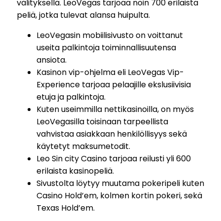
välityksellä. LeoVegas tarjoaa noin 700 erilaista
peliä, jotka tulevat alansa huipulta.
LeoVegasin mobiilisivusto on voittanut
useita palkintoja toiminnallisuutensa
ansiota.
Kasinon vip-ohjelma eli LeoVegas Vip-
Experience tarjoaa pelaajille ekslusiivisia
etuja ja palkintoja.
Kuten useimmilla nettikasinoilla, on myös
LeoVegasilla toisinaan tarpeellista
vahvistaa asiakkaan henkilöllisyys sekä
käytetyt maksumetodit.
Leo Sin city Casino tarjoaa reilusti yli 600
erilaista kasinopeliä.
Sivustolta löytyy muutama pokeripeli kuten
Casino Hold’em, kolmen kortin pokeri, sekä
Texas Hold’em.