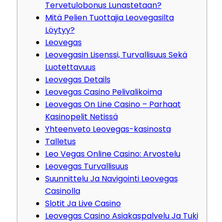
Tervetulobonus Lunastetaan?
Mitä Pelien Tuottajia Leovegasilta
Löytyy?
Leovegas
Leovegasin Lisenssi, Turvallisuus Sekä
Luotettavuus
Leovegas Details
Leovegas Casino Pelivalikoima
Leovegas On Line Casino – Parhaat
Kasinopelit Netissä
Yhteenveto Leovegas-kasinosta
Talletus
Leo Vegas Online Casino: Arvostelu
Leovegas Turvallisuus
Suunnittelu Ja Navigointi Leovegas
Casinolla
Slotit Ja Live Casino
Leovegas Casino Asiakaspalvelu Ja Tuki