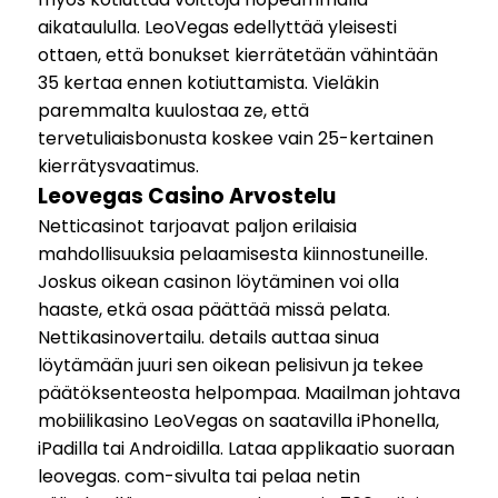
aikataululla. LeoVegas edellyttää yleisesti
ottaen, että bonukset kierrätetään vähintään
35 kertaa ennen kotiuttamista. Vieläkin
paremmalta kuulostaa ze, että
tervetuliaisbonusta koskee vain 25-kertainen
kierrätysvaatimus.
Leovegas Casino Arvostelu
Netticasinot tarjoavat paljon erilaisia
mahdollisuuksia pelaamisesta kiinnostuneille.
Joskus oikean casinon löytäminen voi olla
haaste, etkä osaa päättää missä pelata.
Nettikasinovertailu. details auttaa sinua
löytämään juuri sen oikean pelisivun ja tekee
päätöksenteosta helpompaa. Maailman johtava
mobiilikasino LeoVegas on saatavilla iPhonella,
iPadilla tai Androidilla. Lataa applikaatio suoraan
leovegas. com-sivulta tai pelaa netin