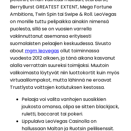
BerryBurst GREATEST EXTENT, Mega Fortune
Ambitions, Twin Spin tai Swipe & Roll. LeoVegas
on monille tuttu pelipaikka ainakin nimensä
puolesta, sillä se on vuosien varrella
vakiinnuttanut asemansa erityisesti
suomalaisten pelaajien keskuudessa. Sivusto
about
mgm leovegas
ollut toiminnassa
vuodesta 2012 alkaen, ja tänä aikana kasvanut
alalla verrattain suureksi toimijaksi. Muutoin
valikoimasta löytyvät niin luottokortit kuin myös
virtuaalilompakot, mutta lähinnä ne eroavat
Trustlysta voittojen kotiutuksen kestossa.
Pelaaja voi valita vanhojen suosikkien
joukosta omansa, olipa se sitten blackjack,
ruletti, baccarat tai pokeri.
Lippulaiva LeoVegas Casinolla on
hallussaan Maltan ja Ruotsin pelilisenssit.