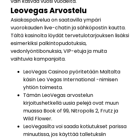
vain kasvaa vuosi vuodelta.
Leovegas Arvostelu
Asiakaspalvelua on saatavilla ympäri
vuorokauden live-chatin ja sähköpostin kautta.
Tältä kasinolta löydät tervetulotarjouksen lisäksi
esimerkiksi palkintopudotuksia,
vedonlyöntibonuksia, VIP-etuja ja muita
vaihtuvia kampanjoita.
LeoVegas Casinoa pyöritetään Maltalta
käsin Leo Vegas International -nimisen
yhtiön toimesta.
Tämän LeoVegas arvostelun
kirjoitushetkellä uusia pelejä ovat muun
muassa Book of 99, Nitropolis 2, Frutz ja
Wild Flower.
LeoVegasilta voi saada kotiutukset parissa
minuutissa, jos käyttää talletuksiin