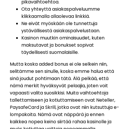
pikavaihtoehtoa.
Ota yhteyttä asiakaspalveluumme
klikkaamalla allaolevaa linkkiä.
Ne eivät myöskään ole tunnettuja
ystävällisestä asiakaspalvelustaan.
Kasinon muutkin ominaisuudet, kuten
maksutavat ja bonukset sopivat
täydellisesti suomalaisille.
Mutta koska added bonus ei ole selkein niin,
selitämme sen sinulle, koska emme halua että
sinä joudut pohtimaan tätä. Älä pelkää, että
nämä merkit hyväksyvät pelaajia, joten voit
vapaasti valita suosikkisi. Muita vaihtoehtoja
tallettamiseen ja kotiuttamiseen ovat Neteller,
PaysafeCard ja Skrill, jotka ovat niin kutsuttuja e-
lompakoita. Nämä ovat näppärä ja ennen
kaikkea nopea keino siirtää rahaa kasinolle ja
myös kotiuttaa voittoja nopeammalla