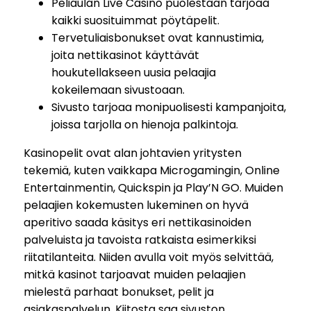
Peliaulan Live Casino puolestaan tarjoaa
kaikki suosituimmat pöytäpelit.
Tervetuliaisbonukset ovat kannustimia,
joita nettikasinot käyttävät
houkutellakseen uusia pelaajia
kokeilemaan sivustoaan.
Sivusto tarjoaa monipuolisesti kampanjoita,
joissa tarjolla on hienoja palkintoja.
Kasinopelit ovat alan johtavien yritysten
tekemiä, kuten vaikkapa Microgamingin, Online
Entertainmentin, Quickspin ja Play’N GO. Muiden
pelaajien kokemusten lukeminen on hyvä
aperitivo saada käsitys eri nettikasinoiden
palveluista ja tavoista ratkaista esimerkiksi
riitatilanteita. Niiden avulla voit myös selvittää,
mitkä kasinot tarjoavat muiden pelaajien
mielestä parhaat bonukset, pelit ja
asiakaspalvelun. Kiitosta saa sivuston