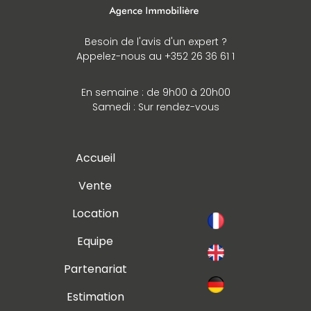
Besoin de l'avis d'un expert ?
Appelez-nous au +352 26 36 61 1
En semaine : de 9h00 à 20h00
Samedi : Sur rendez-vous
Accueil
Vente
Location
Equipe
Partenariat
Estimation