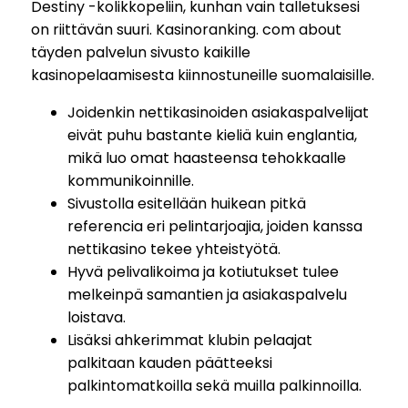
Destiny -kolikkopeliin, kunhan vain talletuksesi
on riittävän suuri. Kasinoranking. com about
täyden palvelun sivusto kaikille
kasinopelaamisesta kiinnostuneille suomalaisille.
Joidenkin nettikasinoiden asiakaspalvelijat
eivät puhu bastante kieliä kuin englantia,
mikä luo omat haasteensa tehokkaalle
kommunikoinnille.
Sivustolla esitellään huikean pitkä
referencia eri pelintarjoajia, joiden kanssa
nettikasino tekee yhteistyötä.
Hyvä pelivalikoima ja kotiutukset tulee
melkeinpä samantien ja asiakaspalvelu
loistava.
Lisäksi ahkerimmat klubin pelaajat
palkitaan kauden päätteeksi
palkintomatkoilla sekä muilla palkinnoilla.