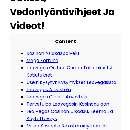
Vedonlyöntivihjeet Ja
Videot!
Content
Kasinon Asiakaspalvelu
Mega Fortune
Leovegas On Line Casino Talletukset Ja
Kotiutukset
Usein Kysytyt Kysymykset Leovegasista
Leovegas Arvostelu
Leovegas Casino Arvostelu
Tervetuloa Leovegasin Kasinoaulaan
Leo Vegas Casinon Ulkoasu, Teema Ja
Käytettävyys
Miten Kasinolle Rekisteröidytään Ja