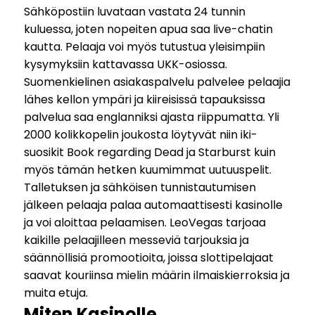
Sähköpostiin luvataan vastata 24 tunnin
kuluessa, joten nopeiten apua saa live-chatin
kautta. Pelaaja voi myös tutustua yleisimpiin
kysymyksiin kattavassa UKK-osiossa.
Suomenkielinen asiakaspalvelu palvelee pelaajia
lähes kellon ympäri ja kiireisissä tapauksissa
palvelua saa englanniksi ajasta riippumatta. Yli
2000 kolikkopelin joukosta löytyvät niin iki-
suosikit Book regarding Dead ja Starburst kuin
myös tämän hetken kuumimmat uutuuspelit.
Talletuksen ja sähköisen tunnistautumisen
jälkeen pelaaja palaa automaattisesti kasinolle
ja voi aloittaa pelaamisen. LeoVegas tarjoaa
kaikille pelaajilleen messeviä tarjouksia ja
säännöllisiä promootioita, joissa slottipelajaat
saavat kouriinsa mielin määrin ilmaiskierroksia ja
muita etuja.
Miten Kasinolle