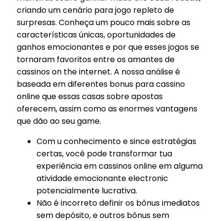
criando um cenário para jogo repleto de
surpresas. Conheça um pouco mais sobre as
características únicas, oportunidades de
ganhos emocionantes e por que esses jogos se
tornaram favoritos entre os amantes de
cassinos on the internet. A nossa análise é
baseada em diferentes bonus para cassino
online que essas casas sobre apostas
oferecem, assim como as enormes vantagens
que dão ao seu game.
Com u conhecimento e since estratégias
certas, você pode transformar tua
experiência em cassinos online em alguma
atividade emocionante electronic
potencialmente lucrativa.
Não é incorreto definir os bônus imediatos
sem depósito, e outros bônus sem