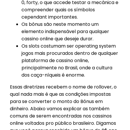
0, forty, o que accede testar a mecânica e
compreender quais os símbolos
cependant importantes.
Os bônus são neste momento um
elemento indispensável para qualquer
cassino online que deseje durar.
Os slots costumam ser operating system
jogos mais procurados dentro de qualquer
plataforma de cassino online,
principalmente no Brasil, onde a cultura
dos caça-níqueis é enorme.
Essas diretrizes recebem o nome de rollover, o
qual nada mais é que as condições impostas
para se converter o monto do Bônus em
dinheiro. Abaixo vamos explicar as também
comuns de serem encontradas nos cassinos
online voltados pro público brasileiro. Digamos