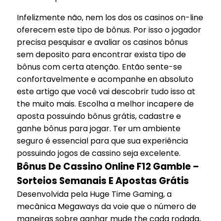
Infelizmente não, nem los dos os casinos on-line
oferecem este tipo de bônus. Por isso o jogador
precisa pesquisar e avaliar os casinos bônus
sem deposito para encontrar exista tipo de
bônus com certa atenção. Então sente-se
confortavelmente e acompanhe en absoluto
este artigo que você vai descobrir tudo isso at
the muito mais. Escolha a melhor incapere de
aposta possuindo bônus grátis, cadastre e
ganhe bônus para jogar. Ter um ambiente
seguro é essencial para que sua experiência
possuindo jogos de cassino seja excelente.
Bônus De Cassino Online F12 Gamble –
Sorteios Semanais E Apostas Grátis
Desenvolvida pela Huge Time Gaming, a
mecânica Megaways da voie que o número de
maneiras sobre ganhar mude the cada rodada,