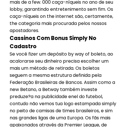
mais de a few. 000 caça-níqueis no ano de seu
lobby, garantindo entretenimento sem fim. Os
caça-níqueis on the internet são, certamente,
the categoria mais procurada pelos nossos
apostadores.
Cassinos Com Bonus Simply No
Cadastro
Se você fizer um depósito by way of boleto, ao
acalorarse seu dinheiro precisa escolher um
mais um método de retirada. Os boletos
seguem a mesma estrutura definida pela
Federação Brasileiras de Bancos. Assim como a
new Betano, a Betway também investe
preduze?a na publicidade enel do futebol,
contudo não vemos tua logo estampada simply
no peito de camisas de times brasileiros, e sim
nas grandes ligas de uma Europa. Os fãs mais
apaixonados através da Premier League, de