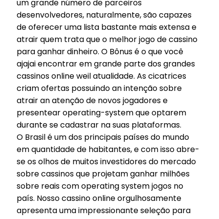
um grande número de parceiros
desenvolvedores, naturalmente, são capazes
de oferecer uma lista bastante mais extensa e
atrair quem trata que o melhor jogo de cassino
para ganhar dinheiro. O Bônus é o que você
ajajai encontrar em grande parte dos grandes
cassinos online weil atualidade. As cicatrices
criam ofertas possuindo an intenção sobre
atrair an atenção de novos jogadores e
presentear operating-system que optarem
durante se cadastrar na suas plataformas.
O Brasil é um dos principais países do mundo
em quantidade de habitantes, e com isso abre-
se os olhos de muitos investidores do mercado
sobre cassinos que projetam ganhar milhões
sobre reais com operating system jogos no
país. Nosso cassino online orgulhosamente
apresenta uma impressionante seleção para