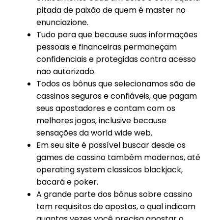
pitada de paixão de quem é master no
enunciazione.
Tudo para que because suas informações
pessoais e financeiras permaneçam
confidenciais e protegidas contra acesso
não autorizado.
Todos os bônus que selecionamos são de
cassinos seguros e confiáveis, que pagam
seus apostadores e contam com os
melhores jogos, inclusive because
sensações da world wide web.
Em seu site é possível buscar desde os
games de cassino também modernos, até
operating system classicos blackjack,
bacará e poker.
A grande parte dos bônus sobre cassino
tem requisitos de apostas, o qual indicam
quantas vezes você precisa apostar o