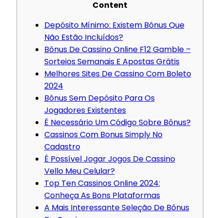
Content
Depósito Mínimo: Existem Bônus Que
Não Estão Incluídos?
Bônus De Cassino Online F12 Gamble –
Sorteios Semanais E Apostas Grátis
Melhores Sites De Cassino Com Boleto
2024
Bônus Sem Depósito Para Os
Jogadores Existentes
É Necessário Um Código Sobre Bônus?
Cassinos Com Bonus Simply No
Cadastro
É Possível Jogar Jogos De Cassino
Vello Meu Celular?
Top Ten Cassinos Online 2024:
Conheça As Bons Plataformas
A Mais Interessante Seleção De Bônus