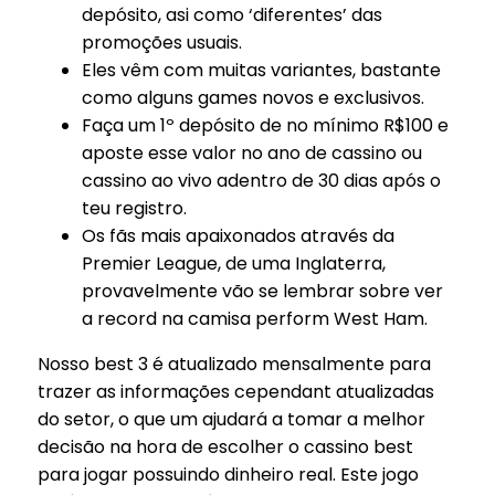
depósito, asi como ‘diferentes’ das
promoções usuais.
Eles vêm com muitas variantes, bastante
como alguns games novos e exclusivos.
Faça um 1º depósito de no mínimo R$100 e
aposte esse valor no ano de cassino ou
cassino ao vivo adentro de 30 dias após o
teu registro.
Os fãs mais apaixonados através da
Premier League, de uma Inglaterra,
provavelmente vão se lembrar sobre ver
a record na camisa perform West Ham.
Nosso best 3 é atualizado mensalmente para
trazer as informações cependant atualizadas
do setor, o que um ajudará a tomar a melhor
decisão na hora de escolher o cassino best
para jogar possuindo dinheiro real. Este jogo