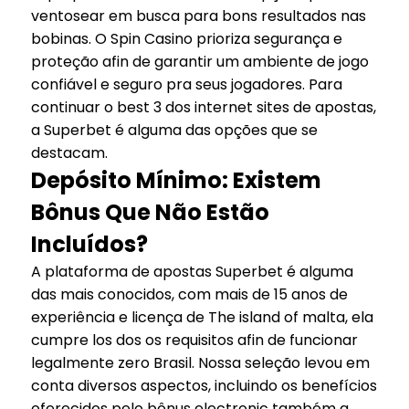
ventosear em busca para bons resultados nas
bobinas. O Spin Casino prioriza segurança e
proteção afin de garantir um ambiente de jogo
confiável e seguro pra seus jogadores. Para
continuar o best 3 dos internet sites de apostas,
a Superbet é alguma das opções que se
destacam.
Depósito Mínimo: Existem
Bônus Que Não Estão
Incluídos?
A plataforma de apostas Superbet é alguma
das mais conocidos, com mais de 15 anos de
experiência e licença de The island of malta, ela
cumpre los dos os requisitos afin de funcionar
legalmente zero Brasil. Nossa seleção levou em
conta diversos aspectos, incluindo os benefícios
oferecidos pelo bônus electronic também a