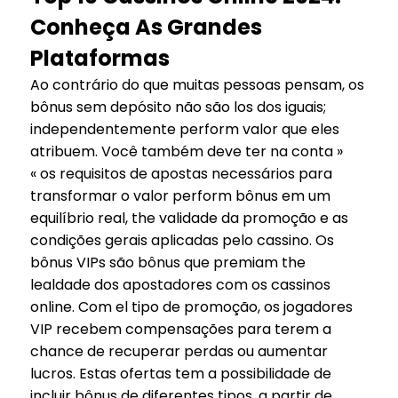
Conheça As Grandes
Plataformas
Ao contrário do que muitas pessoas pensam, os
bônus sem depósito não são los dos iguais;
independentemente perform valor que eles
atribuem. Você também deve ter na conta »
« os requisitos de apostas necessários para
transformar o valor perform bônus em um
equilíbrio real, the validade da promoção e as
condições gerais aplicadas pelo cassino. Os
bônus VIPs são bônus que premiam the
lealdade dos apostadores com os cassinos
online. Com el tipo de promoção, os jogadores
VIP recebem compensações para terem a
chance de recuperar perdas ou aumentar
lucros. Estas ofertas tem a possibilidade de
incluir bônus de diferentes tipos, a partir de