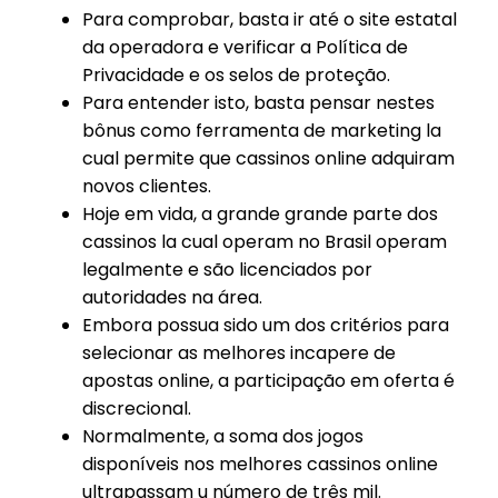
Para comprobar, basta ir até o site estatal
da operadora e verificar a Política de
Privacidade e os selos de proteção.
Para entender isto, basta pensar nestes
bônus como ferramenta de marketing la
cual permite que cassinos online adquiram
novos clientes.
Hoje em vida, a grande grande parte dos
cassinos la cual operam no Brasil operam
legalmente e são licenciados por
autoridades na área.
Embora possua sido um dos critérios para
selecionar as melhores incapere de
apostas online, a participação em oferta é
discrecional.
Normalmente, a soma dos jogos
disponíveis nos melhores cassinos online
ultrapassam u número de três mil.