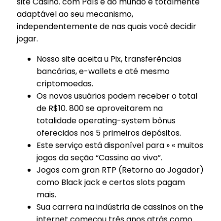
site Casino. com País e do mundo é totalmente
adaptável ao seu mecanismo,
independentemente de nas quais você decidir
jogar.
Nosso site aceita u Pix, transferências
bancárias, e-wallets e até mesmo
criptomoedas.
Os novos usuários podem receber o total
de R$10. 800 se aproveitarem na
totalidade operating-system bônus
oferecidos nos 5 primeiros depósitos.
Este serviço está disponível para » « muitos
jogos da seção “Cassino ao vivo”.
Jogos com gran RTP (Retorno ao Jogador)
como Black jack e certos slots pagam
mais.
Sua carrera na indústria de cassinos on the
internet começou três anos atrás como