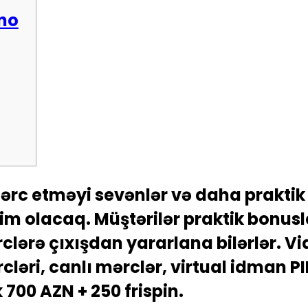
ino
rc etməyi sevənlər və daha praktik 
im olacaq. Müştərilər praktik bonus
rə çıxışdan yararlana bilərlər. Vide
cləri, canlı mərclər, virtual idman P
 700 AZN + 250 frispin.