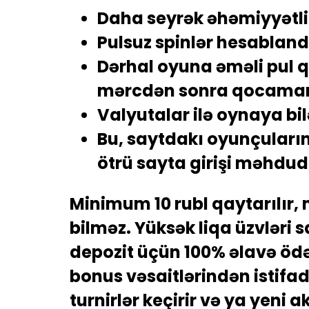
Daha seyrək əhəmiyyətli 
Pulsuz spinlər hesablandı
Dərhal oyuna əməli pul qo
mərcdən sonra qocaman b
Valyutalar ilə oynaya bil
Bu, saytdakı oyunçuların 
ötrü sayta girişi məhdu
Minimum 10 rubl qaytarılır
bilməz. Yüksək liqa üzvləri 
depozit üçün 100% əlavə öd
bonus vəsaitlərindən istifad
turnirlər keçirir və ya yeni a