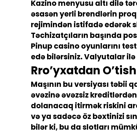
Kazino menyusu altı dilə tə
əsasən yerli brendlərin proq
rejimindən istifadə edərək sl
Təchizatçıların başında pos
Pinup casino oyunlarını test
edə bilərsiniz. Valyutalar il
Rro’yxatdan O’tish
Maşının bu versiyası təbii q
əvəzinə əvəzsiz kreditlərdən
dolanacaq itirmək riskini a
və ya sadəcə öz bəxtinizi s
bilər ki, bu da slotları müm