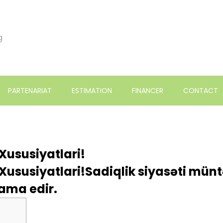
g
PARTENARIAT
ESTIMATION
FINANCER
CONTACT
Xususiyatlari!
Xususiyatlari!
Sadiqlik siyasəti mün
ama edir.