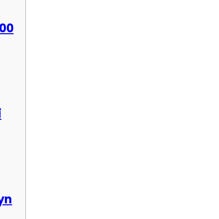
700
i
yn