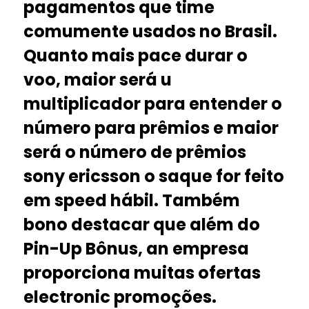
pagamentos que time
comumente usados no Brasil.
Quanto mais pace durar o
voo, maior será u
multiplicador para entender o
número para prêmios e maior
será o número de prêmios
sony ericsson o saque for feito
em speed hábil. Também
bono destacar que além do
Pin-Up Bônus, an empresa
proporciona muitas ofertas
electronic promoções.