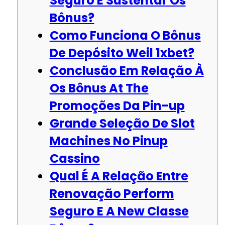
Seguro E Sustentar Os
Bônus?
Como Funciona O Bônus
De Depósito Weil 1xbet?
Conclusão Em Relação À
Os Bônus At The
Promoções Da Pin-up
Grande Seleção De Slot
Machines No Pinup
Cassino
Qual É A Relação Entre
Renovação Perform
Seguro E A New Classe