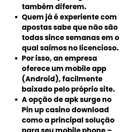
também diferem.
Quem já é experiente com
apostas sabe que não são
todas since semanas em o
qual saimos no licencioso.
Por isso, an empresa
oferece um mobile app
(Android), facilmente
baixado pelo próprio site.
A opção de apk surge no
Pin up casino download
como a principal solução
para seu mobile phone –