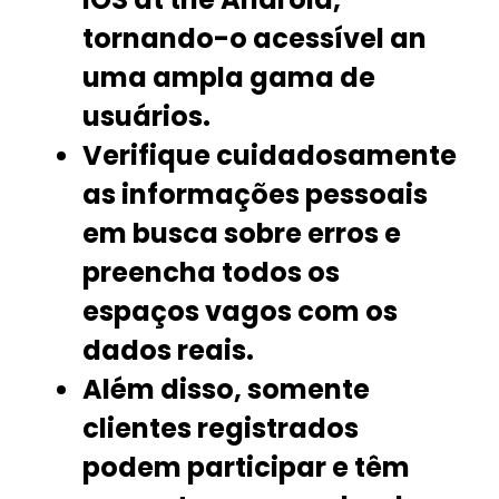
tornando-o acessível an
uma ampla gama de
usuários.
Verifique cuidadosamente
as informações pessoais
em busca sobre erros e
preencha todos os
espaços vagos com os
dados reais.
Além disso, somente
clientes registrados
podem participar e têm