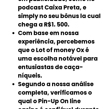
podcast Caixa Preta, e
simply no seu bônus la cual
chega a R$1. 500.
Com base em nossa
experiência, percebemos
que o Lot of money Ox é
uma escolha notável para
entusiastas de caça-
níqueis.
Segundo a nossa análise
completa, verificamos o
qual o Pin-Up On line