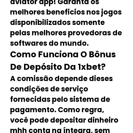
aviator app! Garanta os
melhores beneficios nos jogos
disponibilizados somente
pelas melhores provedoras de
softwares do mundo.
Como Funciona O Bônus
De Depósito Da 1xbet?
A comissão depende dieses
condições de serviço
fornecidas pelo sistema de
pagamento. Como regra,
você pode depositar dinheiro
mhh conta na íntegra, sem