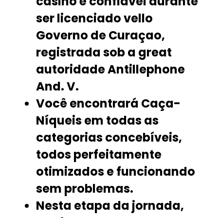
casino é confiável durante
ser licenciado vello
Governo de Curaçao,
registrada sob a great
autoridade Antillephone
And. V.
Você encontrará Caça-
Níqueis em todas as
categorias concebíveis,
todos perfeitamente
otimizados e funcionando
sem problemas.
Nesta etapa da jornada,