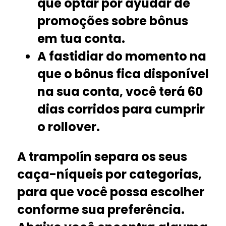
que optar por ayudar de
promoções sobre bônus
em tua conta.
A fastidiar do momento na
que o bônus fica disponível
na sua conta, você terá 60
dias corridos para cumprir
o rollover.
A trampolín separa os seus
caça-níqueis por categorias,
para que você possa escolher
conforme sua preferência.