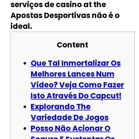
serviços de casino at the
Apostas Desportivas não é o
ideal.
Content
Que Tal Inmortalizar Os
Melhores Lances Num
Vídeo? Veja Como Fazer
Isto Através Do Capcut!
Explorando The
Variedade De Jogos
Posso Não Acionar O