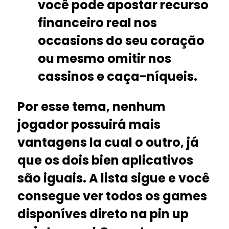
você pode apostar recurso
financeiro real nos
occasions do seu coração
ou mesmo omitir nos
cassinos e caça-níqueis.
Por esse tema, nenhum
jogador possuirá mais
vantagens la cual o outro, já
que os dois bien aplicativos
são iguais. A lista sigue e você
consegue ver todos os games
disponíves direto na pin up