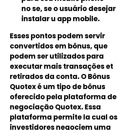
no se, se o usuário desejar
instalar u app mobile.
Esses pontos podem servir
convertidos em bônus, que
podem ser utilizados para
executar mais transações et
retirados da conta. O Bônus
Quotex é um tipo de bônus
oferecido pela plataforma de
negociação Quotex. Essa
plataforma permite la cual os
investidores negociem uma