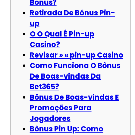
Bônus?
Retirada De Bônus Pin-
up
O O Qual É Pin-up
Casino?
Revisar » « pin-up Casino
Como Funciona O Bônus
De Boas-vindas Da
Bet365?
Bônus De Boas-vindas E
Promoções Para
Jogadores
Bônus Pin Up: Como