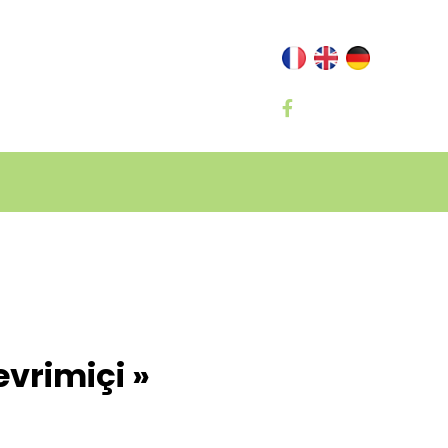
vrimiçi »