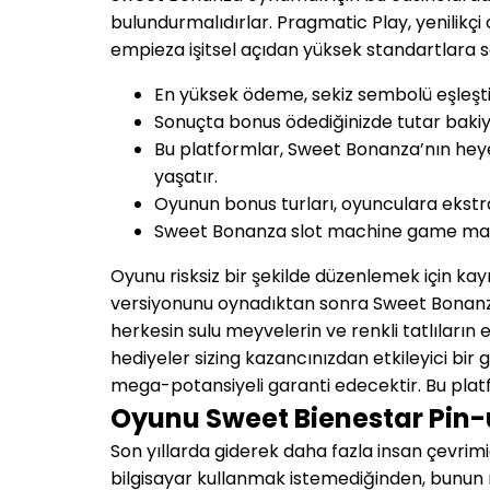
bulundurmalıdırlar. Pragmatic Play, yenilikçi o
empieza işitsel açıdan yüksek standartlara sa
En yüksek ödeme, sekiz sembolü eşleştir
Sonuçta bonus ödediğinizde tutar bakiy
Bu platformlar, Sweet Bonanza’nın heyec
yaşatır.
Oyunun bonus turları, oyunculara ekstr
Sweet Bonanza slot machine game makin
Oyunu risksiz bir şekilde düzenlemek için kay
versiyonunu oynadıktan sonra Sweet Bonanza’
herkesin sulu meyvelerin ve renkli tatlıları
hediyeler sizing kazancınızdan etkileyici bir 
mega-potansiyeli garanti edecektir. Bu platf
Oyunu Sweet Bienestar Pin
Son yıllarda giderek daha fazla insan çevrim
bilgisayar kullanmak istemediğinden, bunun n