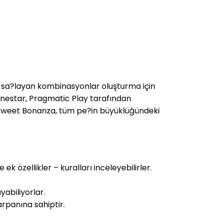
r sa?layan kombinasyonlar oluşturma için
enestar, Pragmatic Play tarafından
ir. Sweet Bonanza, tüm pe?in büyüklüğündeki
 özellikler – kuralları inceleyebilirler.
yabiliyorlar.
rpanına sahiptir.