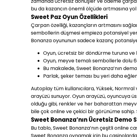
zamanda ücretsiz dönüşler ve ödeme çarpanlar
bu da kazancın önemli ölçüde artmasına yol a
Sweet Paz Oyun Özellikleri
Çarpan özelliği, kazançların artmasını sağlad
sembollerin düşmesi empieza potansiyel yeni 
Bonanza oyununun sadece kazanç potansiyeli 
Oyun, ücretsiz bir döndürme turuna ve k
Oyun, meyve temalı sembollerle dolu 6 
Bu makalede, Sweet Bonanza’nın demo 
Parlak, şeker teması bu yeri daha eğlen
Autoplay tüm kullanıcılara, Yüksek, Normral 
arayüzü sunuyor. Oyun arayüzü, oyuncuya üst s
olduğu gibi, renkler ve her baharattan meyve
bile çok online ve çekici bir görünüme sahip.
Sweet Bonanza’nın Ücretsiz Demo 
Bu tablo, Sweet Bonanza’nın çeşitli online cas
Sweet Bonanza oynamak için bu casinolardan bi