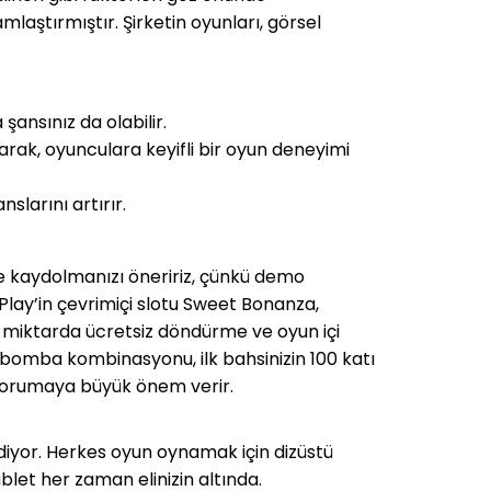
mlaştırmıştır. Şirketin oyunları, görsel
nsınız da olabilir.
rak, oyunculara keyifli bir oyun deneyimi
larını artırır.
ine kaydolmanızı öneririz, çünkü demo
lay’in çevrimiçi slotu Sweet Bonanza,
l miktarda ücretsiz döndürme ve oyun içi
üç bomba kombinasyonu, ilk bahsinizin 100 katı
i korumaya büyük önem verir.
ediyor. Herkes oyun oynamak için dizüstü
let her zaman elinizin altında.