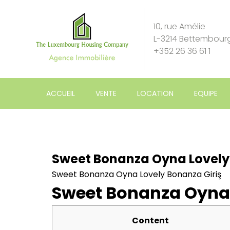
10, rue Amélie
L-3214 Bettembour
+352 26 36 61 1
ACCUEIL
VENTE
LOCATION
EQUIPE
Sweet Bonanza Oyna Lovely
Sweet Bonanza Oyna Lovely Bonanza Giriş
Sweet Bonanza Oyna 
Content