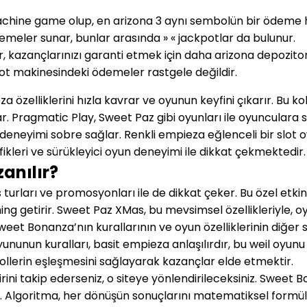
achine game olup, en arizona 3 aynı sembolün bir ödeme ha
meler sunar, bunlar arasında » « jackpotlar da bulunur.
r, kazançlarınızı garanti etmek için daha arizona depozito
lot makinesindeki ödemeler rastgele değildir.
özelliklerini hızla kavrar ve oyunun keyfini çıkarır. Bu kola
lar. Pragmatic Play, Sweet Paz gibi oyunları ile oyuncula
eneyimi sobre sağlar. Renkli empieza eğlenceli bir slot o
kleri ve sürükleyici oyun deneyimi ile dikkat çekmektedir.
anılır?
urları ve promosyonları ile de dikkat çeker. Bu özel etkin
ng getirir. Sweet Paz XMas, bu mevsimsel özellikleriyle, 
weet Bonanza’nın kurallarının ve oyun özelliklerinin diğer 
nun kuralları, basit empieza anlaşılırdır, bu weil oyunu 
lerin eşleşmesini sağlayarak kazançlar elde etmektir.
rini takip ederseniz, o siteye yönlendirileceksiniz. Sweet
 Algoritma, her dönüşün sonuçlarını matematiksel formülle