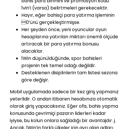
bahis para birimini ve promosyon kodu
1vin’i (varsa) belirtmeleri gerekecektir.
Hayır, eğer bahisçi para yatırma işleminin
0’ünü gerçekleştirmişse.
Her şeyden önce, yeni oyuncular oyun
hesaplarına yatırılan miktarı önemli ölçüde
artıracak bir para yatırma bonusu
alacaklar.
1Win düşünüldüğünde, spor bahisleri
projenin tek temel odağı değildir.
Desteklenen disiplinlerin tam listesi sezona
göre değişir.
Mobil uygulamada sadece bir kez giriş yapmanız
yeterlidir. O andan itibaren hesabınıza otomatik
olarak giriş yapacaksınız. Eğer ofis, bahis yapma
konusunda çevrimiçi pazarın liderleri kadar
iyiyse, bu kolun onlara sağladığı bir avantajdır. j.
Ancak, 1Win’in farklı ülkeler için ayrı alan adları