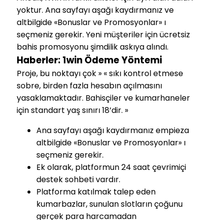
yoktur. Ana sayfayı aşağı kaydırmanız ve
altbilgide «Bonuslar ve Promosyonlar» ı
seçmeniz gerekir. Yeni müşteriler için ücretsiz
bahis promosyonu şimdilik askıya alındı.
Haberler: 1win Ödeme Yöntemi
Proje, bu noktayı çok » « sıkı kontrol etmese
sobre, birden fazla hesabın açılmasını
yasaklamaktadır. Bahisçiler ve kumarhaneler
için standart yaş sınırı 18’dir. »
Ana sayfayı aşağı kaydırmanız empieza
altbilgide «Bonuslar ve Promosyonlar» ı
seçmeniz gerekir.
Ek olarak, platformun 24 saat çevrimiçi
destek sohbeti vardır.
Platforma katılmak talep eden
kumarbazlar, sunulan slotların çoğunu
gerçek para harcamadan