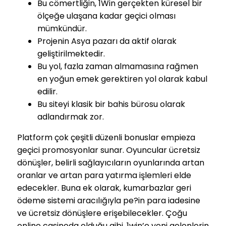
Bu cömertliğin, 1Win gerçekten küresel bir
ölçeğe ulaşana kadar geçici olması
mümkündür.
Projenin Asya pazarı da aktif olarak
geliştirilmektedir.
Bu yol, fazla zaman almamasına rağmen
en yoğun emek gerektiren yol olarak kabul
edilir.
Bu siteyi klasik bir bahis bürosu olarak
adlandırmak zor.
Platform çok çeşitli düzenli bonuslar empieza
geçici promosyonlar sunar. Oyuncular ücretsiz
dönüşler, belirli sağlayıcıların oyunlarında artan
oranlar ve artan para yatırma işlemleri elde
edecekler. Buna ek olarak, kumarbazlar geri
ödeme sistemi aracılığıyla pe?in para iadesine
ve ücretsiz dönüşlere erişebilecekler. Çoğu
online casinoda olduğu gibi, 1win’e yeni gelenlerin