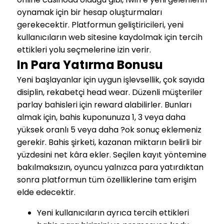
oynamak için bir hesap oluşturmaları
gerekecektir. Platformun geliştiricileri, yeni
kullanıcıların web sitesine kaydolmak için tercih
ettikleri yolu seçmelerine izin verir.
In Para Yatırma Bonusu
Yeni başlayanlar için uygun işlevsellik, çok sayıda
disiplin, rekabetçi head wear. Düzenli müşteriler
parlay bahisleri için reward alabilirler. Bunları
almak için, bahis kuponunuza 1, 3 veya daha
yüksek oranlı 5 veya daha ?ok sonuç eklemeniz
gerekir. Bahis şirketi, kazanan miktarın belirli bir
yüzdesini net kâra ekler. Seçilen kayıt yöntemine
bakılmaksızın, oyuncu yalnızca para yatırdıktan
sonra platformun tüm özelliklerine tam erişim
elde edecektir.
Yeni kullanıcıların ayrıca tercih ettikleri