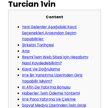
Turcian 1vin
Content
Yeni Gelenler Aşağıdaki Kayıt
Seçenekleri Arasından Seçim
Yapabilirler:
Şirketin Tarihçesi
Ana
Resmi 1win Web Sitesi Için Hesabımı
Nasıl Kaydedebilirim?
Kayıt Ve Doğrulama
In’e Bir Yansıtma Üzerinden Giriş
Yapabilir Miyim?
In Afin De Yatırma Bonusu
Haberler: 1win Ödeme Yöntemi
In’e Para Yatırma Ve Çekme
Sosyal Medya Üzerinden 1win Girişi