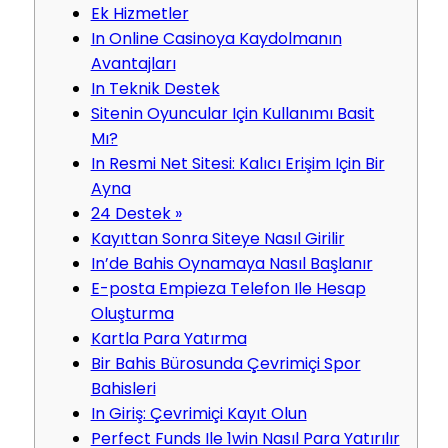
Ek Hizmetler
In Online Casinoya Kaydolmanın
Avantajları
In Teknik Destek
Sitenin Oyuncular Için Kullanımı Basit
Mı?
In Resmi Net Sitesi: Kalıcı Erişim Için Bir
Ayna
24 Destek »
Kayıttan Sonra Siteye Nasıl Girilir
In’de Bahis Oynamaya Nasıl Başlanır
E-posta Empieza Telefon Ile Hesap
Oluşturma
Kartla Para Yatırma
Bir Bahis Bürosunda Çevrimiçi Spor
Bahisleri
In Giriş: Çevrimiçi Kayıt Olun
Perfect Funds Ile 1win Nasıl Para Yatırılır