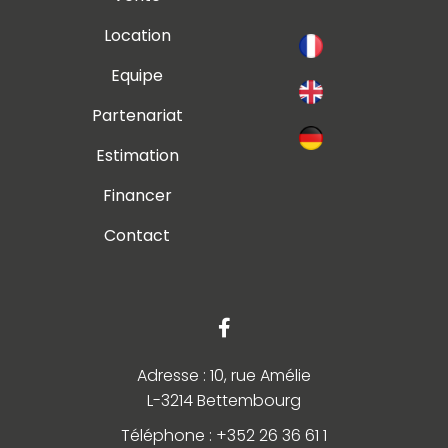
Location
Equipe
Partenariat
Estimation
Financer
Contact
Adresse : 10, rue Amélie
L-3214 Bettembourg
Téléphone : +352 26 36 61 1