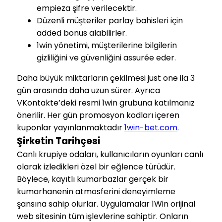
empieza şifre verilecektir.
Düzenli müşteriler parlay bahisleri için
added bonus alabilirler.
1win yönetimi, müşterilerine bilgilerin
gizliliğini ve güvenliğini assurée eder.
Daha büyük miktarların çekilmesi just one ila 3
gün arasında daha uzun sürer. Ayrıca
VKontakte’deki resmi 1win grubuna katılmanız
önerilir. Her gün promosyon kodları içeren
kuponlar yayınlanmaktadır
1win-bet.com
.
Şirketin Tarihçesi
Canlı krupiye odaları, kullanıcıların oyunları canlı
olarak izledikleri özel bir eğlence türüdür.
Böylece, kayıtlı kumarbazlar gerçek bir
kumarhanenin atmosferini deneyimleme
şansına sahip olurlar. Uygulamalar 1Win orijinal
web sitesinin tüm işlevlerine sahiptir. Onların