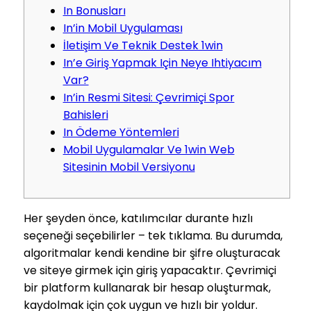
In Bonusları
In’in Mobil Uygulaması
İletişim Ve Teknik Destek 1win
In’e Giriş Yapmak Için Neye Ihtiyacım
Var?
In’in Resmi Sitesi: Çevrimiçi Spor
Bahisleri
In Ödeme Yöntemleri
Mobil Uygulamalar Ve 1win Web
Sitesinin Mobil Versiyonu
Her şeyden önce, katılımcılar durante hızlı
seçeneği seçebilirler – tek tıklama. Bu durumda,
algoritmalar kendi kendine bir şifre oluşturacak
ve siteye girmek için giriş yapacaktır. Çevrimiçi
bir platform kullanarak bir hesap oluşturmak,
kaydolmak için çok uygun ve hızlı bir yoldur.