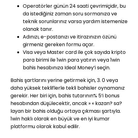
Operatörler günün 24 saati çevrimiçidir, bu
da istediğiniz zaman soru sormanıza ve
teknik sorunlarınız varsa yardım istemenize
olanak tanır.
Adınızı, e-postanızı ve itirazınızın özünü
girmeniz gereken formu açar.
Visa veya Master card ile çok sayıda kripto
para birimi ile 1win para yatırın veya 1win
bahis hesabınıza Ideal Money’i seçin.
Bahis şartlarını yerine getirmek için, 3. 0 veya
daha yüksek tekliflerle tekli bahisler oynamanız
gerekir. Her biri için, bahis tutarının% 5’i bonus
hesabından düşülecektir, ancak » « kazan? sa?
layan bir bahis olduğu ortaya çıkması şartıyla.
1win haklı olarak en büyük ve en iyi kumar
platformu olarak kabul edilir.