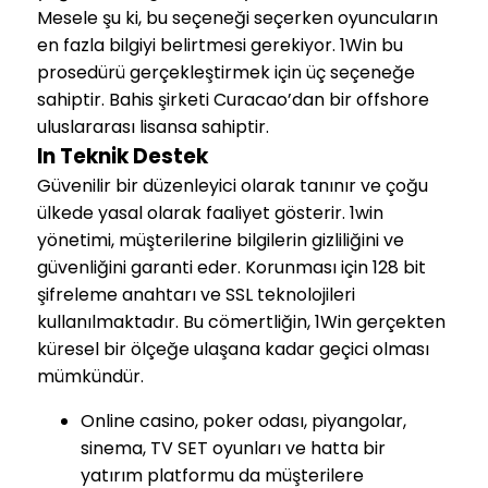
Mesele şu ki, bu seçeneği seçerken oyuncuların
en fazla bilgiyi belirtmesi gerekiyor. 1Win bu
prosedürü gerçekleştirmek için üç seçeneğe
sahiptir. Bahis şirketi Curacao’dan bir offshore
uluslararası lisansa sahiptir.
In Teknik Destek
Güvenilir bir düzenleyici olarak tanınır ve çoğu
ülkede yasal olarak faaliyet gösterir. 1win
yönetimi, müşterilerine bilgilerin gizliliğini ve
güvenliğini garanti eder. Korunması için 128 bit
şifreleme anahtarı ve SSL teknolojileri
kullanılmaktadır. Bu cömertliğin, 1Win gerçekten
küresel bir ölçeğe ulaşana kadar geçici olması
mümkündür.
Online casino, poker odası, piyangolar,
sinema, TV SET oyunları ve hatta bir
yatırım platformu da müşterilere