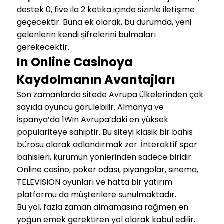
destek 0, five ila 2 ketika içinde sizinle iletişime
geçecektir. Buna ek olarak, bu durumda, yeni
gelenlerin kendi şifrelerini bulmaları
gerekecektir.
In Online Casinoya
Kaydolmanın Avantajları
Son zamanlarda sitede Avrupa ülkelerinden çok
sayıda oyuncu görülebilir. Almanya ve
İspanya’da 1Win Avrupa’daki en yüksek
popülariteye sahiptir. Bu siteyi klasik bir bahis
bürosu olarak adlandırmak zor. İnteraktif spor
bahisleri, kurumun yönlerinden sadece biridir.
Online casino, poker odası, piyangolar, sinema,
TELEVISION oyunları ve hatta bir yatırım
platformu da müşterilere sunulmaktadır.
Bu yol, fazla zaman almamasına rağmen en
yoğun emek gerektiren yol olarak kabul edilir.