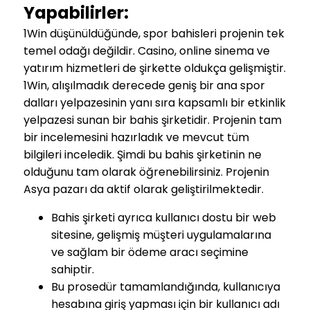
Yapabilirler:
1Win düşünüldüğünde, spor bahisleri projenin tek
temel odağı değildir. Casino, online sinema ve
yatırım hizmetleri de şirkette oldukça gelişmiştir.
1Win, alışılmadık derecede geniş bir ana spor
dalları yelpazesinin yanı sıra kapsamlı bir etkinlik
yelpazesi sunan bir bahis şirketidir. Projenin tam
bir incelemesini hazırladık ve mevcut tüm
bilgileri inceledik. Şimdi bu bahis şirketinin ne
olduğunu tam olarak öğrenebilirsiniz. Projenin
Asya pazarı da aktif olarak geliştirilmektedir.
Bahis şirketi ayrıca kullanıcı dostu bir web
sitesine, gelişmiş müşteri uygulamalarına
ve sağlam bir ödeme aracı seçimine
sahiptir.
Bu prosedür tamamlandığında, kullanıcıya
hesabına giriş yapması için bir kullanıcı adı