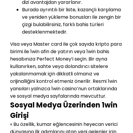
dizi avantajdan yararlanır.
Burada ayrıntılı bir liste, kazançlı karşılama
ve yeniden yükleme bonusları ile zengin bir
çizgi bulabilirsiniz, farklı bahis türleri
desteklenmektedir.
Visa veya Master card ile çok sayıda kripto para
birimi ile 1win afin de yatırın veya 1win bahis
hesabınıza Perfect Money’i seçin. Bir ayna
kullanırken, sahte veya dolandırıcı sitelere
yakalanmamak için dikkatli olmanız ve
orijinalliğini kontrol etmeniz önerilir. Resmi 1win
yansıları yalnızca 1win casino’nun ortaklarında
ve sosyal medya sayfalarında mevcuttur.
Sosyal Medya Üzerinden 1win
Girişi
« Bu özellik, kumar eğlencesinin heyecan verici
dünyasına ilk adımlarını atan yeni gelenler için