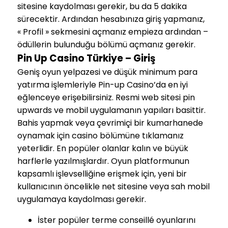
sitesine kaydolması gerekir, bu da 5 dakika
sürecektir. Ardından hesabınıza giriş yapmanız,
« Profil » sekmesini açmanız empieza ardından –
ödüllerin bulunduğu bölümü açmanız gerekir.
Pin Up Casino Türkiye – Giriş
Geniş oyun yelpazesi ve düşük minimum para
yatırma işlemleriyle Pin-up Casino’da en iyi
eğlenceye erişebilirsiniz. Resmi web sitesi pin
upwards ve mobil uygulamanın yapıları basittir.
Bahis yapmak veya çevrimiçi bir kumarhanede
oynamak için casino bölümüne tıklamanız
yeterlidir. En popüler olanlar kalın ve büyük
harflerle yazılmışlardır. Oyun platformunun
kapsamlı işlevselliğine erişmek için, yeni bir
kullanıcının öncelikle net sitesine veya sah mobil
uygulamaya kaydolması gerekir.
İster popüler terme conseillé oyunlarını