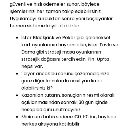
güvenli ve hızlı ödemeler sunar, böylece
işlemlerinizi her zaman takip edebilirsiniz.
Uygulamayı kurduktan sonra yeni başlayanlar
hemen sisteme kayıt olabilirler.
İster Blackjack ve Poker gibi geleneksel
kart oyunlarının hayranı olun, ister Tavla ve
Dama gibi strateji masa oyunlarının
stratejik doğasını tercih edin, Pin-Up’ta
hepsi var.
‘ diyor ancak bu sorunu çözemediğinize
göre diğer konularda nasıl yardımcı
olabilirsiniz ki?
Kazanılan tutarın, sonuçların resmi olarak
açıklanmasından sonraki 30 gün içinde
hesapladığını unutmayınız.
Minimum bahis sadece €0. 10’dur, böylece
herkes aksiyona katılabilir.