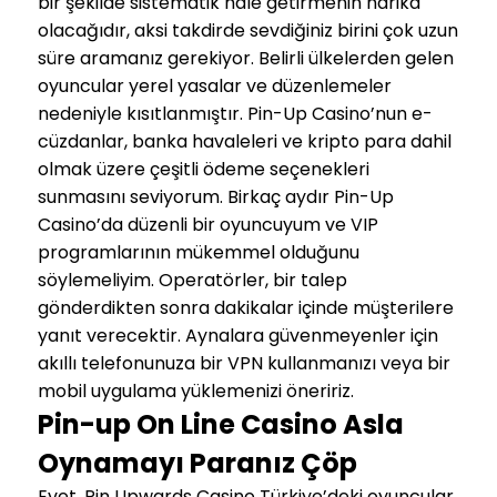
bir şekilde sistematik hale getirmenin harika
olacağıdır, aksi takdirde sevdiğiniz birini çok uzun
süre aramanız gerekiyor. Belirli ülkelerden gelen
oyuncular yerel yasalar ve düzenlemeler
nedeniyle kısıtlanmıştır. Pin-Up Casino’nun e-
cüzdanlar, banka havaleleri ve kripto para dahil
olmak üzere çeşitli ödeme seçenekleri
sunmasını seviyorum. Birkaç aydır Pin-Up
Casino’da düzenli bir oyuncuyum ve VIP
programlarının mükemmel olduğunu
söylemeliyim. Operatörler, bir talep
gönderdikten sonra dakikalar içinde müşterilere
yanıt verecektir. Aynalara güvenmeyenler için
akıllı telefonunuza bir VPN kullanmanızı veya bir
mobil uygulama yüklemenizi öneririz.
Pin-up On Line Casino Asla
Oynamayı Paranız Çöp
Evet, Pin Upwards Casino Türkiye’deki oyuncular