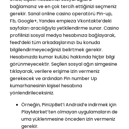
bağlamanız ve en çok tercih ettiğinizi seçmeniz
gerekir. Sanal online casino operatörü Pin-up,
Fb, Google+, Yandex empieza Vkontakte’deki
sayfaları aracılığıyla yetkilendirme sunar. Casino
profilinizi sosyal medya hesabınıza bağlayarak,
feed’deki tüm arkadaşlarınızı bu konuda
bilgilendirmeyeceğinizi belirtmek gerekir.
Hesabınızda kumar kulübü hakkında hiçbir bilgi
görünmeyecektir. Seçilen sosyal ağın simgesine
tıklayarak, verilere erişime izin vermeniz
gerekecek ve ardından Pin number Up
kumarhanesinin kişisel hesabına
yönlendirileceksiniz.
Örneğin, PinUpBet’i Android’e indirmek için
PlayMarket’ten olmayan uygulamaların de
uma yüklenmesine önceden izin vermeniz
gerekir.