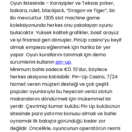
Oyun listesinde – Karayipler ve Teksas poker,
bakara, rulet, blackjack, “Dragon ve Tiger”, Sic
Bo mevcuttur. 1305 slot machine game
koleksiyonunda herkes onu yakalayan oyunu
bulacaktır. Yüksek kaliteli grafikler, basit arayüz
ve iyi finansal geri dönüşler, PinUp casino’yu keyif
almak empieza eğlenmek için harika bir yer
yapar. Oyun kurallarını tanımak için demo
sürümlerini kullanın
pin-up
.
Minimum bahis sadece €0. 10’dur, böylece
herkes aksiyona katılabilir. Pin-Up Casino, 7/24
hizmet veren müşteri desteği ve çok çeşitli
popüler oyunlarıyla bu heyecan verici slotun
makaralarını döndürmek için mükemmel bir
yerdir. Çevrimiçi kumar kulübü Pin Up kulübünün
sitesinde para yatırma bonusu almak ve bahis
oynamak ilk bakışta göründüğü kadar zor
değildir. Öncelikle, oyuncunun operatörün resmi