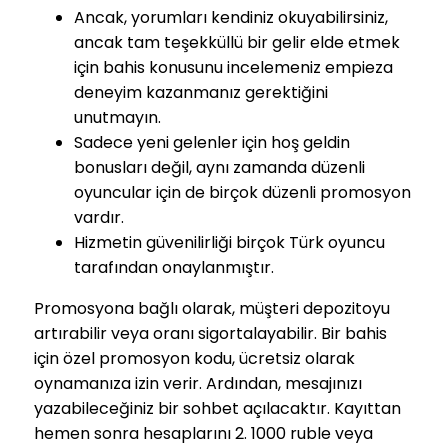
Ancak, yorumları kendiniz okuyabilirsiniz,
ancak tam teşekküllü bir gelir elde etmek
için bahis konusunu incelemeniz empieza
deneyim kazanmanız gerektiğini
unutmayın.
Sadece yeni gelenler için hoş geldin
bonusları değil, aynı zamanda düzenli
oyuncular için de birçok düzenli promosyon
vardır.
Hizmetin güvenilirliği birçok Türk oyuncu
tarafından onaylanmıştır.
Promosyona bağlı olarak, müşteri depozitoyu
artırabilir veya oranı sigortalayabilir. Bir bahis
için özel promosyon kodu, ücretsiz olarak
oynamanıza izin verir. Ardından, mesajınızı
yazabileceğiniz bir sohbet açılacaktır. Kayıttan
hemen sonra hesaplarını 2. 1000 ruble veya