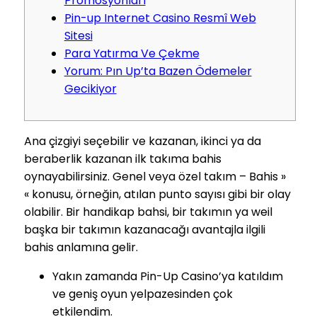
Promosyonları
Pin-up Internet Casino Resmî Web
Sitesi
Para Yatırma Ve Çekme
Yorum: Pın Up’ta Bazen Ödemeler
Gecikiyor
Ana çizgiyi seçebilir ve kazanan, ikinci ya da
beraberlik kazanan ilk takıma bahis
oynayabilirsiniz. Genel veya özel takım – Bahis »
« konusu, örneğin, atılan punto sayısı gibi bir olay
olabilir. Bir handikap bahsi, bir takımın ya weil
başka bir takımın kazanacağı avantajla ilgili
bahis anlamına gelir.
Yakın zamanda Pin-Up Casino’ya katıldım
ve geniş oyun yelpazesinden çok
etkilendim.