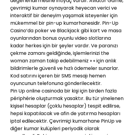
değerlendirmesine ihtiyaç vardır. Aviator Game,
çevrimiçi kumar oynayarak heyecan verici ve
interaktif bir deneyim yaşamak isteyenler için
mükemmel bir pin-up kumarhanesidir. Pin-Up
Casino’da poker ve Blackjack gibi kart ve masa
oyunlarından bonus oyunlu video slotlarına
kadar herkes için bir şeyler vardır. Ve paranızı
çekme zamanı geldiğinde, işlemlerinizi the
woman zaman takip edebilmeniz » « için anlık
bildirimlerle güvenli ve hızlı ödemeler sunarlar.
Kod satırını içeren bir SMS mesajı hemen
oyuncunun telefonuna gönderilecektir.
Pin Up online casinoda bir kişi için birden fazla
périphérie oluşturmak yasaktır. Bu tür yinelenen
kişisel hesaplar (çoklu hesaplar) tespit edilirse,
hepsi kapatılacak ve afin de yatırma hesapları
iptal edilecektir. Çevrimiçi kumarhane PinUp ve
diğer kumar kulüpleri periyodik olarak