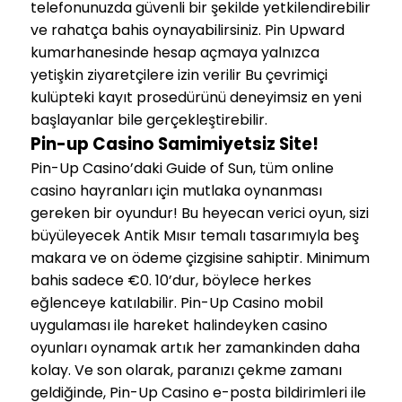
telefonunuzda güvenli bir şekilde yetkilendirebilir
ve rahatça bahis oynayabilirsiniz. Pin Upward
kumarhanesinde hesap açmaya yalnızca
yetişkin ziyaretçilere izin verilir Bu çevrimiçi
kulüpteki kayıt prosedürünü deneyimsiz en yeni
başlayanlar bile gerçekleştirebilir.
Pin-up Casino Samimiyetsiz Site!
Pin-Up Casino’daki Guide of Sun, tüm online
casino hayranları için mutlaka oynanması
gereken bir oyundur! Bu heyecan verici oyun, sizi
büyüleyecek Antik Mısır temalı tasarımıyla beş
makara ve on ödeme çizgisine sahiptir. Minimum
bahis sadece €0. 10’dur, böylece herkes
eğlenceye katılabilir. Pin-Up Casino mobil
uygulaması ile hareket halindeyken casino
oyunları oynamak artık her zamankinden daha
kolay. Ve son olarak, paranızı çekme zamanı
geldiğinde, Pin-Up Casino e-posta bildirimleri ile