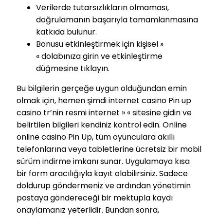
Verilerde tutarsızlıkların olmaması,
doğrulamanın başarıyla tamamlanmasına
katkıda bulunur.
Bonusu etkinleştirmek için kişisel »
« dolabınıza girin ve etkinleştirme
düğmesine tıklayın.
Bu bilgilerin gerçeğe uygun olduğundan emin
olmak için, hemen şimdi internet casino Pin up
casino tr’nin resmi internet » « sitesine gidin ve
belirtilen bilgileri kendiniz kontrol edin. Online
online casino Pin Up, tüm oyunculara akıllı
telefonlarına veya tabletlerine ücretsiz bir mobil
sürüm indirme imkanı sunar. Uygulamaya kısa
bir form aracılığıyla kayıt olabilirsiniz. Sadece
doldurup göndermeniz ve ardından yönetimin
postaya göndereceği bir mektupla kaydı
onaylamanız yeterlidir. Bundan sonra,