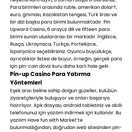
Para birimleri arasında ruble, amerikan dolar?,
euro, grivnası, Kazakistan tengesi, Türk lirası ve
bir dizi başka para birimi bulunmaktadır. Pin
Upward Casino, 6 arayüz dili ve fifteen para
birimi sunan uluslararası bir markadır. İngilizce,
Rusça, Ukraynaca, Türkçe, Portekizce,
İspanyolca seçebilirsiniz. Oyuncu büyüdükçe,
ayrıcalıklar listesi de büyür, örneğin, gerçek para
için pin-coin döviz kuru daha karlı hale gelir.
Pin-up Casino Para Yatırma
Yöntemleri
Eşek arısı beline sahip dolgun güzeller, kulübün
ziyaretçileriyle buluşuyor ve onları başarıya
hazırlıyor. Apk dosyası, android tabletiniz ve akıllı
telefonunuz için yazılım indirmek için kullanılır. Bu
yazılım Have fun with Market’te
bulunmadığından, doğrudan web sitesinden pin-