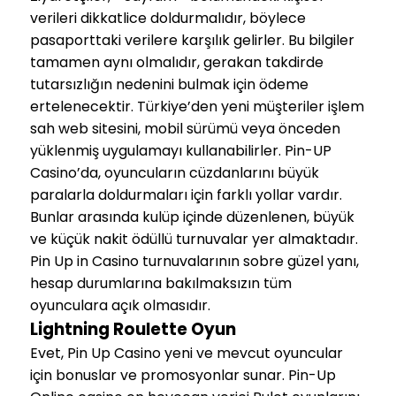
verileri dikkatlice doldurmalıdır, böylece
pasaporttaki verilere karşılık gelirler. Bu bilgiler
tamamen aynı olmalıdır, gerakan takdirde
tutarsızlığın nedenini bulmak için ödeme
ertelenecektir. Türkiye’den yeni müşteriler işlem
sah web sitesini, mobil sürümü veya önceden
yüklenmiş uygulamayı kullanabilirler. Pin-UP
Casino’da, oyuncuların cüzdanlarını büyük
paralarla doldurmaları için farklı yollar vardır.
Bunlar arasında kulüp içinde düzenlenen, büyük
ve küçük nakit ödüllü turnuvalar yer almaktadır.
Pin Up in Casino turnuvalarının sobre güzel yanı,
hesap durumlarına bakılmaksızın tüm
oyunculara açık olmasıdır.
Lightning Roulette Oyun
Evet, Pin Up Casino yeni ve mevcut oyuncular
için bonuslar ve promosyonlar sunar. Pin-Up