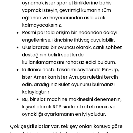
oynamak ister spor etkinliklerine bahis
yapmak isteyin, çevrimiçi kumarın tüm
eğlence ve heyecanından asla uzak
kalmayacaksınız.
Resmi portala erişim bir nedenden dolayı
engellenirse, ikincisine ihtiyaç duyulabilir.
Uluslararası bir oyuncu olarak, canlı sohbet
desteğinin belirli saatlerde
kullanılamamasını rahatsız edici buldum.
Kullanıcı dostu tasarımı sayesinde Pin-Up,
ister Amerikan ister Avrupa ruletini tercih
edin, aradığınız Rulet oyununu bulmanızı
kolaylaştırır.
Bu, bir slot machine makinesini denemenin,
kişisel olarak RTP’sini kontrol etmenin ve
oynaklığı ayarlamanın en iyi yoludur.
Çok çeşitli slotlar var, tek şey onları konuya göre