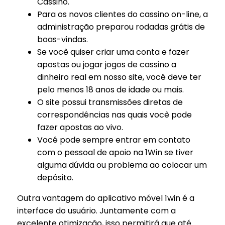
Cassino.
Para os novos clientes do cassino on-line, a
administração preparou rodadas grátis de
boas-vindas.
Se você quiser criar uma conta e fazer
apostas ou jogar jogos de cassino a
dinheiro real em nosso site, você deve ter
pelo menos 18 anos de idade ou mais.
O site possui transmissões diretas de
correspondências nas quais você pode
fazer apostas ao vivo.
Você pode sempre entrar em contato
com o pessoal de apoio na 1Win se tiver
alguma dúvida ou problema ao colocar um
depósito.
Outra vantagem do aplicativo móvel 1win é a
interface do usuário. Juntamente com a
excelente otimização, isso permitirá que até