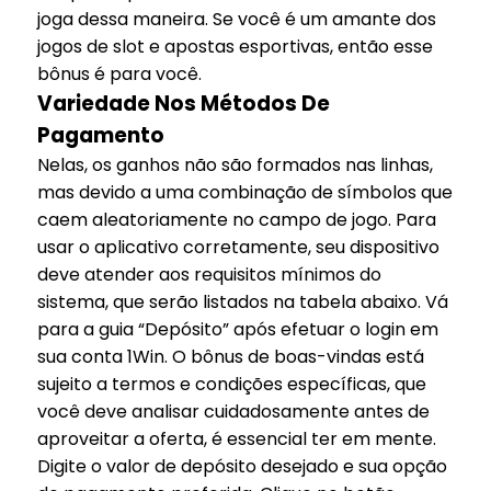
joga dessa maneira. Se você é um amante dos
jogos de slot e apostas esportivas, então esse
bônus é para você.
Variedade Nos Métodos De
Pagamento
Nelas, os ganhos não são formados nas linhas,
mas devido a uma combinação de símbolos que
caem aleatoriamente no campo de jogo. Para
usar o aplicativo corretamente, seu dispositivo
deve atender aos requisitos mínimos do
sistema, que serão listados na tabela abaixo. Vá
para a guia “Depósito” após efetuar o login em
sua conta 1Win. O bônus de boas-vindas está
sujeito a termos e condições específicas, que
você deve analisar cuidadosamente antes de
aproveitar a oferta, é essencial ter em mente.
Digite o valor de depósito desejado e sua opção