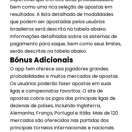
bem como uma rica seleção de apostas em
resultados. A lista detalhada de modalidades
que podem ser apostadas pelos usuários
brasileiros será descrita na tabela abaixo.
Informações detalhadas sobre os sistemas de
pagamento para saque, bem como seus limites,
serão descritas na tabela abaixo.
Bônus Adicionais
O app 1win oferece aos jogadores grandes
probabilidades e muitos mercados de apostas.
Os usuários poderão fazer apostas em suas
ligas e campeonatos favoritos. O site de
apostas cobre os jogos das principais ligas de
dezenas de países, incluindo Inglaterra,
Alemanha, França, Portugal e Itália. Mais de 120
mercados são oferecidos nas partidas dos
principais torneios internacionais e nacionais.