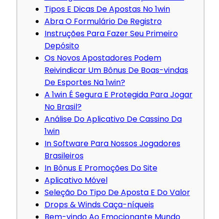
Tipos E Dicas De Apostas No 1win
Abra O Formulário De Registro
Instruções Para Fazer Seu Primeiro
Depósito
Os Novos Apostadores Podem
Reivindicar Um Bônus De Boas-vindas
De Esportes Na 1win?
A 1win É Segura E Protegida Para Jogar
No Brasil?
Análise Do Aplicativo De Cassino Da
1win
In Software Para Nossos Jogadores
Brasileiros
In Bônus E Promoções Do Site
Aplicativo Móvel
Seleção Do Tipo De Aposta E Do Valor
Drops & Winds Caça-níqueis
Bem-vindo Ao Emocionante Mundo