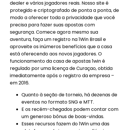
dealer e vários jogadores reais. Nosso site é
protegido e criptografado de ponta a ponta, de
modo a oferecer toda a privacidade que você
precisa para fazer suas apostas com
segurança. Comece agora mesmo sua
aventura, faça um registro na 1Win Brasil e
aproveite os inúmeros benefícios que a casa
está oferecendo aos novos jogadores. O
funcionamento da casa de apostas 1win é
regulado por uma licença de Curaçao, obtida
imediatamente após o registro da empresa –
em 2016.
Quanto à seção de torneio, há dezenas de
eventos no formato SNG e MTT.
E os recém-chegados podem contar com
um generoso bônus de boas-vindas.
Esses recursos fazem do 1Win uma das