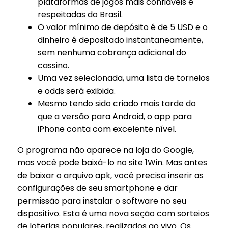
plataformas de jogos mais confiáveis ​​e
respeitadas do Brasil.
O valor mínimo de depósito é de 5 USD e o
dinheiro é depositado instantaneamente,
sem nenhuma cobrança adicional do
cassino.
Uma vez selecionada, uma lista de torneios
e odds será exibida.
Mesmo tendo sido criado mais tarde do
que a versão para Android, o app para
iPhone conta com excelente nível.
O programa não aparece na loja do Google,
mas você pode baixá-lo no site 1Win. Mas antes
de baixar o arquivo apk, você precisa inserir as
configurações de seu smartphone e dar
permissão para instalar o software no seu
dispositivo. Esta é uma nova seção com sorteios
de loterias populares, realizados ao vivo. Os