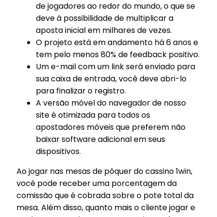
de jogadores ao redor do mundo, o que se
deve à possibilidade de multiplicar a
aposta inicial em milhares de vezes.
O projeto está em andamento há 6 anos e
tem pelo menos 80% de feedback positivo.
Um e-mail com um link será enviado para
sua caixa de entrada, você deve abri-lo
para finalizar o registro.
A versão móvel do navegador de nosso
site é otimizada para todos os
apostadores móveis que preferem não
baixar software adicional em seus
dispositivos.
Ao jogar nas mesas de pôquer do cassino 1win,
você pode receber uma porcentagem da
comissão que é cobrada sobre o pote total da
mesa. Além disso, quanto mais o cliente jogar e