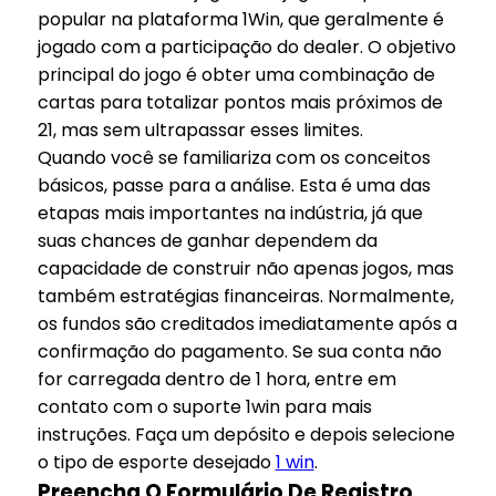
popular na plataforma 1Win, que geralmente é
jogado com a participação do dealer. O objetivo
principal do jogo é obter uma combinação de
cartas para totalizar pontos mais próximos de
21, mas sem ultrapassar esses limites.
Quando você se familiariza com os conceitos
básicos, passe para a análise. Esta é uma das
etapas mais importantes na indústria, já que
suas chances de ganhar dependem da
capacidade de construir não apenas jogos, mas
também estratégias financeiras. Normalmente,
os fundos são creditados imediatamente após a
confirmação do pagamento. Se sua conta não
for carregada dentro de 1 hora, entre em
contato com o suporte 1win para mais
instruções. Faça um depósito e depois selecione
o tipo de esporte desejado
1 win
.
Preencha O Formulário De Registro