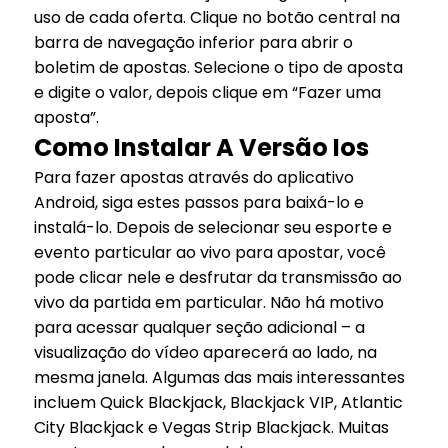
uso de cada oferta. Clique no botão central na
barra de navegação inferior para abrir o
boletim de apostas. Selecione o tipo de aposta
e digite o valor, depois clique em “Fazer uma
aposta”.
Como Instalar A Versão Ios
Para fazer apostas através do aplicativo
Android, siga estes passos para baixá-lo e
instalá-lo. Depois de selecionar seu esporte e
evento particular ao vivo para apostar, você
pode clicar nele e desfrutar da transmissão ao
vivo da partida em particular. Não há motivo
para acessar qualquer seção adicional – a
visualização do vídeo aparecerá ao lado, na
mesma janela. Algumas das mais interessantes
incluem Quick Blackjack, Blackjack VIP, Atlantic
City Blackjack e Vegas Strip Blackjack. Muitas