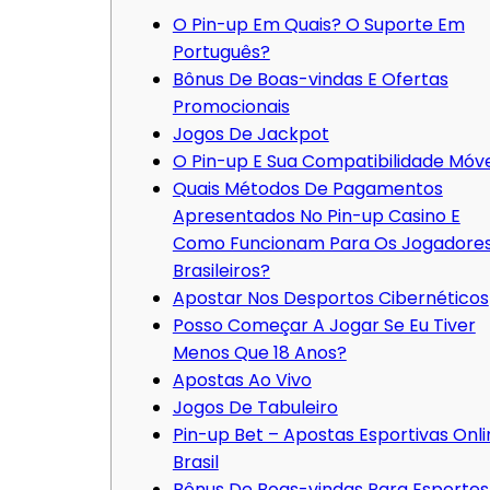
O Pin-up Em Quais? O Suporte Em
Português?
Bônus De Boas-vindas E Ofertas
Promocionais
Jogos De Jackpot
O Pin-up E Sua Compatibilidade Móv
Quais Métodos De Pagamentos
Apresentados No Pin-up Casino E
Como Funcionam Para Os Jogadore
Brasileiros?
Apostar Nos Desportos Cibernéticos
Posso Começar A Jogar Se Eu Tiver
Menos Que 18 Anos?
Apostas Ao Vivo
Jogos De Tabuleiro
Pin-up Bet – Apostas Esportivas Onli
Brasil
Bônus De Boas-vindas Para Esportes