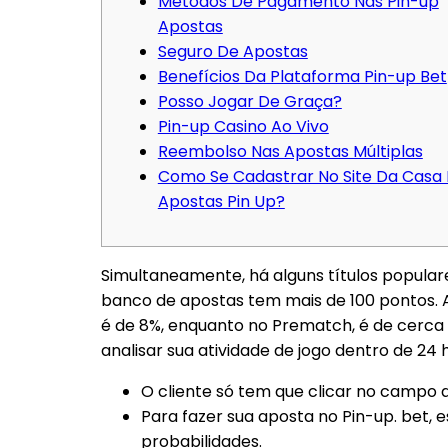
Métodos De Pagamento Nas Pin-up
Apostas
Seguro De Apostas
Benefícios Da Plataforma Pin-up Bet
Posso Jogar De Graça?
Pin-up Casino Ao Vivo
Reembolso Nas Apostas Múltiplas
Como Se Cadastrar No Site Da Casa
Apostas Pin Up?
Simultaneamente, há alguns títulos popular
banco de apostas tem mais de 100 pontos. A
é de 8%, enquanto no Prematch, é de cerca d
analisar sua atividade de jogo dentro de 24 
O cliente só tem que clicar no campo a
Para fazer sua aposta no Pin-up. bet, 
probabilidades.