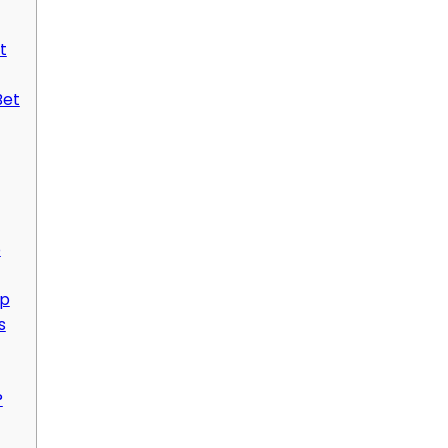
t
Bet
o
up
s
?