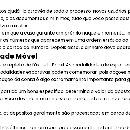
fotos ajudá-lo através de todo o processo. Novos usuário
, e os documentos s mínimos, tudo que você possa desfru
ivre minutos.
, em que a casa garante um prêmio naquele momento, in
r os números que aparecem em uma ordem errática ao lo
 o cartão de número. Depois disso, o dinheiro deve apar
dade Móvel
 repleto de fãs pelo Brasil. As modalidades de esportes
modalidades esportivas podem comemorar, pois opções 
ificação da conta é algo extremamente importante para g
rtida um bons específico, determina o valor da aposta 
sta, você deverá informar o valor dan aposta e marcar a
 os depósitos geralmente são processados em cerca de
 três últimos contam com processamento instantâneo da