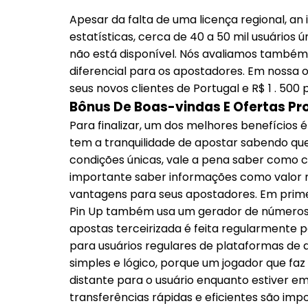
Apesar da falta de uma licença regional, an
estatísticas, cerca de 40 a 50 mil usuários ú
não está disponível. Nós avaliamos também
diferencial para os apostadores. Em nossa 
seus novos clientes de Portugal e R$ 1 . 500 p
Bônus De Boas-vindas E Ofertas P
Para finalizar, um dos melhores benefícios
tem a tranquilidade de apostar sabendo qu
condições únicas, vale a pena saber como ca
importante saber informações como valor m
vantagens para seus apostadores. Em primeiro
Pin Up também usa um gerador de números ale
apostas terceirizada é feita regularmente pa
para usuários regulares de plataformas de 
simples e lógico, porque um jogador que f
distante para o usuário enquanto estiver em
transferências rápidas e eficientes são imp