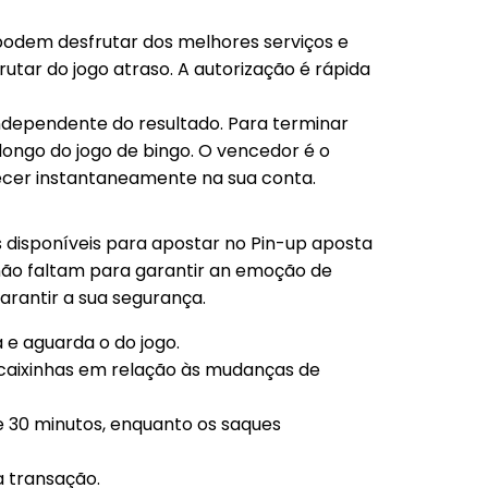
s podem desfrutar dos melhores serviços e
tar do jogo atraso. A autorização é rápida
dependente do resultado. Para terminar
ngo do jogo de bingo. O vencedor é o
ecer instantaneamente na sua conta.
 disponíveis para apostar no Pin-up aposta
não faltam para garantir an emoção de
arantir a sua segurança.
e aguarda o do jogo.
s caixinhas em relação às mudanças de
 30 minutos, enquanto os saques
 transação.