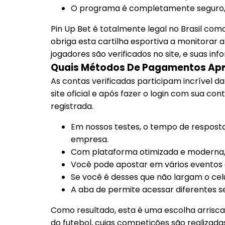
O programa é completamente seguro, pe
Pin Up Bet é totalmente legal no Brasil com
obriga esta cartilha esportiva a monitorar 
jogadores são verificados no site, e suas in
Quais Métodos De Pagamentos Apre
As contas verificadas participam incrível da
site oficial e após fazer o login com sua con
registrada.
Em nossos testes, o tempo de resposta
empresa.
Com plataforma otimizada e moderna, i
Você pode apostar em vários eventos d
Se você é desses que não largam o cel
A aba de permite acessar diferentes se
Como resultado, esta é uma escolha arriscad
do futebol, cujas competições são realizadas