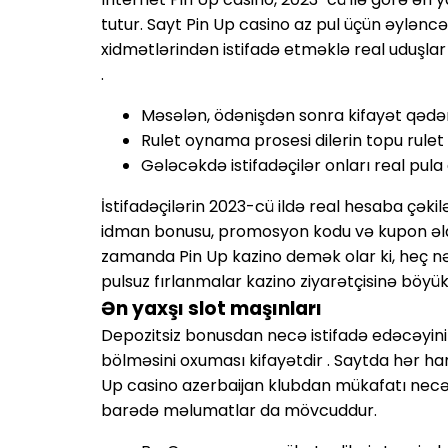
tutur. Sayt Pin Up casino az pul üçün əyləncə
xidmətlərindən istifadə etməklə real uduş
.
Məsələn, ödənişdən sonra kifayət qədər
Rulet oynama prosesi dilerin topu rulet
Gələcəkdə istifadəçilər onları real pula 
İstifadəçilərin 2023-cü ildə real hesaba çəki
idman bonusu, promosyon kodu və kupon əldə
zamanda Pin Up kazino demək olar ki, heç nə 
pulsuz fırlanmalar kazino ziyarətçisinə böyük 
Ən yaxşı slot maşınları
Depozitsiz bonusdan necə istifadə edəcəyin
bölməsini oxuması kifayətdir . Saytda hər ha
Up casino azerbaijan klubdan mükafatı necə 
barədə məlumatlar da mövcuddur.