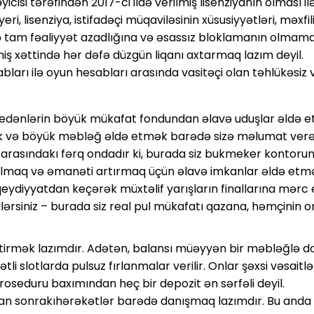
isi tərəfindən 2017-ci ildə verilmiş lisenziyanın olması ilə
, lisenziya, istifadəçi müqaviləsinin xüsusiyyətləri, məxfili
rə tam fəaliyyət azadlığına və əsassız bloklamanın olmam
 xəttində hər dəfə düzgün liqanı axtarmaq lazım deyil.
bları ilə oyun hesabları arasında vasitəçi olan təhlükəsiz v
ak edənlərin böyük mükafat fondundan əlavə uduşlar əldə et
k və böyük məbləğ əldə etmək barədə sizə məlumat verən 
ı arasındakı fərq ondadır ki, burada siz bukmeker kontorun
almaq və əmanəti artırmaq üçün əlavə imkanlar əldə etmək
ydiyyatdan keçərək müxtəlif yarışların finallarına mərc 
ərsiniz – burada siz real pul mükafatı qazana, həmçinin onu
tirmək lazımdır. Adətən, balansı müəyyən bir məbləğlə 
li slotlarda pulsuz fırlanmalar verilir. Onlar şəxsi vəsait
oseduru baxımından heç bir depozit ən sərfəli deyil.
dan sonrakıhərəkətlər barədə danışmaq lazımdır. Bu anda b