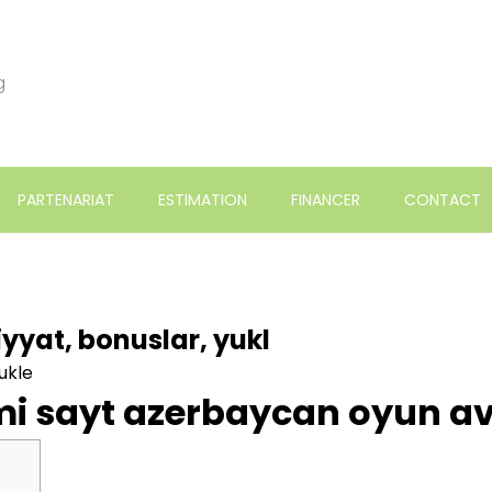
g
PARTENARIAT
ESTIMATION
FINANCER
CONTACT
iyyat, bonuslar, yukl
ukle
mi sayt azerbaycan oyun av