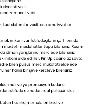
 təsdiqlənir.
k siyasəti və s.
asına zəmanət verir.
irtual sistemlər vasitəsilə əməliyyatlar
mək imkanı var. İstifadəçilərin şərhlərində
müxtəlif məsləhətlər tapa bilərsiniz. Rəsmi
da idman yarışlarına mərc edə bilərsiniz.
 imkanı əldə edirlər. Pin Up casino az sayta
edilə bilən pulsuz mərc mükafatı əldə edə
 hər hansı bir şeyə xərcləyə bilərsiniz.
doldurmalı və ya promosyon kodunu
lərdən istifadə etmədən real pul üçün slot
ütün hazırlıq mərhələləri bitdi və