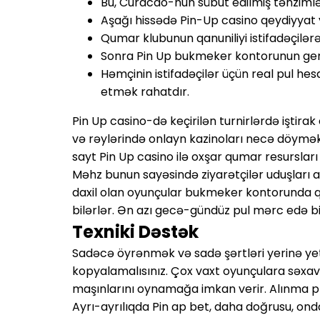
Bu, Curacao-nun sübut edilmiş tənzimləyic
Aşağı hissədə Pin-Up casino qeydiyyat yeri
Qumar klubunun qanuniliyi istifadəçilə
Sonra Pin Up bukmeker kontorunun geniş
Həmçinin istifadəçilər üçün real pul hesa
etmək rahatdır.
Pin Up casino-də keçirilən turnirlərdə iştir
və rəylərində onlayn kazinoları necə döymə
sayt Pin Up casino ilə oxşar qumar resurslar
Məhz bunun sayəsində ziyarətçilər uduşları 
daxil olan oyunçular bukmeker kontorunda qe
bilərlər. Ən azı gecə-gündüz pul mərc edə bil
Texniki Dəstək
Sadəcə öyrənmək və sadə şərtləri yerinə ye
kopyalamalısınız. Çox vaxt oyunçulara səxavət
maşınlarını oynamağa imkan verir. Alınma pr
Ayrı-ayrılıqda Pin ap bet, daha doğrusu, on