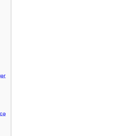
gər
ecə