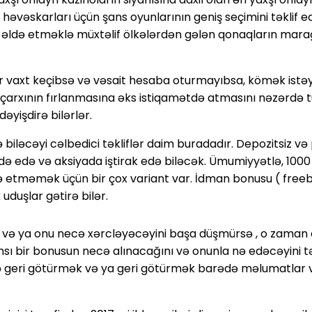
 həvəskarları üçün şans oyunlarının geniş seçimini təklif 
lar əldə etməklə müxtəlif ölkələrdən gələn qonaqların 
 vaxt keçibsə və vəsait hesaba oturmayıbsa, kömək istəyə 
 çarxının fırlanmasına əks istiqamətdə atmasını nəzərdə t
dəyişdirə bilərlər.
lə biləcəyi cəlbedici təkliflər daim buradadır. Depozitsiz v
 edə və aksiyada iştirak edə biləcək. Ümumiyyətlə, 1000
etməmək üçün bir çox variant var. İdman bonusu ( freebet 
uduşlar gətirə bilər.
i və ya onu necə xərcləyəcəyini başa düşmürsə , o zaman
nsı bir bonusun necə alınacağını və onunla nə edəcəyini tə
geri götürmək və ya geri götürmək barədə məlumatlar var.