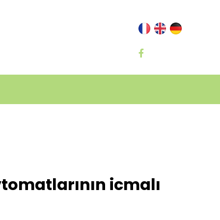
tomatlarının icmalı