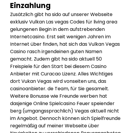
Einzahlung
Zusätzlich gibt ha sido auf unserer Webseite
exklusiv Vulkan Las vegas Codes für living area
gelungenen Begin in dem aufstrebenden
Internetcasino. Erst seit wenigen Jahren im
Internet über finden, hat sich das Vulkan Vegas
Casino rasch irgendeinen guten Namen
gemacht. Zudem gibt ha sido aktuell 50
Freispiele für den Start bei diesem Casino
Anbieter mit Curacao Lizenz. Alles Wichtiges
dort Vukan Vegas wird vonseiten uns, das
casinoanbieter. de Team, für Sie gesamelt.
Weitere Bonusse wie Freunde werben hat
dasjenige Online Spielcasino Feuer speiender
berg (umgangssprachlich) Vegas aktuell nicht
im Angebot. Dennoch können sich Spielfreunde
regelmäßig auf meiner Webseite über