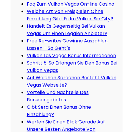
Faq Zum Vulkan Vegas On-line Casino
Welche Art Von Freispielen Ohne
Einzahlung Gibt Es Im Vulkan Sin City?
Handelt Es Gegenseitig Bei Vulkan
Vegas Um Einen Legalen Anbieter?
Free Re-writes Gewinne Auszahlen
Lassen – So Geht´s
Vulkan Las Vegas Bonus Informationen
Schritt 5: So Erlangen Sie Den Bonus Bei
Vulkan Vegas
Auf Welchen Sprachen Besteht Vulkan
Vegas Webseite?
Vorteile Und Nachteile Des
Bonusangebotes
Gibt Sera Einen Bonus Ohne
Einzahlung?
Werfen Sie Einen Blick Gerade Auf
Unsere Besten Angebote Von