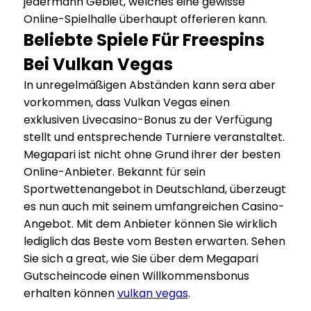
jedermann Gebiet, welches eine gewisse
Online-Spielhalle überhaupt offerieren kann.
Beliebte Spiele Für Freespins
Bei Vulkan Vegas
In unregelmäßigen Abständen kann sera aber
vorkommen, dass Vulkan Vegas einen
exklusiven Livecasino-Bonus zu der Verfügung
stellt und entsprechende Turniere veranstaltet.
Megapari ist nicht ohne Grund ihrer der besten
Online-Anbieter. Bekannt für sein
Sportwettenangebot in Deutschland, überzeugt
es nun auch mit seinem umfangreichen Casino-
Angebot. Mit dem Anbieter können Sie wirklich
lediglich das Beste vom Besten erwarten. Sehen
Sie sich a great, wie Sie über dem Megapari
Gutscheincode einen Willkommensbonus
erhalten können
vulkan vegas
.