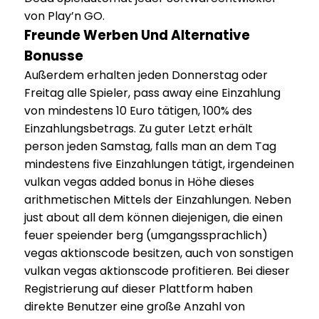
von Play’n GO.
Freunde Werben Und Alternative
Bonusse
Außerdem erhalten jeden Donnerstag oder
Freitag alle Spieler, pass away eine Einzahlung
von mindestens 10 Euro tätigen, 100% des
Einzahlungsbetrags. Zu guter Letzt erhält
person jeden Samstag, falls man an dem Tag
mindestens five Einzahlungen tätigt, irgendeinen
vulkan vegas added bonus in Höhe dieses
arithmetischen Mittels der Einzahlungen. Neben
just about all dem können diejenigen, die einen
feuer speiender berg (umgangssprachlich)
vegas aktionscode besitzen, auch von sonstigen
vulkan vegas aktionscode profitieren. Bei dieser
Registrierung auf dieser Plattform haben
direkte Benutzer eine große Anzahl von