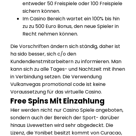
entweder 50 Freispiele oder 100 Freispiele
sichern können.
Im Casino Bereich wartet ein 100% bis hin
zu zu 500 Euro Bonus, den neue Spieler in
Recht nehmen können.
Die Vorschriften ändern sich ständig, daher ist
ha sido besser, sich c/o den
Kundendienstmitarbeitern zu informieren. Man
kann sich zu alle Tages- und Nachtzeit mit ihnen
in Verbindung setzen. Die Verwendung
Vulkanvegas promotional code ist keine
Voraussetzung für das virtuelle Casino.
Free Spins Mit Einzahlung
Hier werden nicht nur Casino Spiele angeboten,
sondern auch der Bereich der Sport- darüber
hinaus Livewetten wird sehr abgedeckt. Die
Lizenz, die Yonibet besitzt kommt von Curacao,