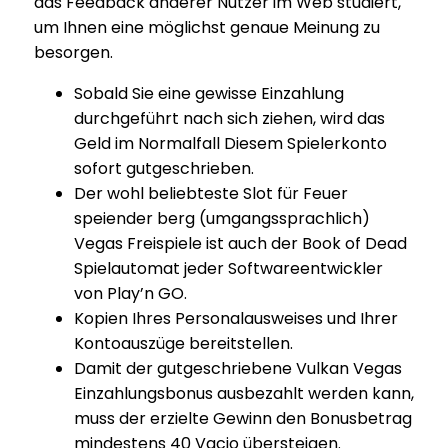
das Feedback anderer Nutzer im Web studiert,
um Ihnen eine möglichst genaue Meinung zu
besorgen.
Sobald Sie eine gewisse Einzahlung
durchgeführt nach sich ziehen, wird das
Geld im Normalfall Diesem Spielerkonto
sofort gutgeschrieben.
Der wohl beliebteste Slot für Feuer
speiender berg (umgangssprachlich)
Vegas Freispiele ist auch der Book of Dead
Spielautomat jeder Softwareentwickler
von Play’n GO.
Kopien Ihres Personalausweises und Ihrer
Kontoauszüge bereitstellen.
Damit der gutgeschriebene Vulkan Vegas
Einzahlungsbonus ausbezahlt werden kann,
muss der erzielte Gewinn den Bonusbetrag
mindestens 40 Vacio übersteigen.