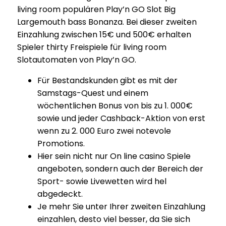
living room populären Play’n GO Slot Big
Largemouth bass Bonanza. Bei dieser zweiten
Einzahlung zwischen 15€ und 500€ erhalten
Spieler thirty Freispiele für living room
Slotautomaten von Play’n GO.
Für Bestandskunden gibt es mit der
Samstags-Quest und einem
wöchentlichen Bonus von bis zu 1. 000€
sowie und jeder Cashback-Aktion von erst
wenn zu 2. 000 Euro zwei notevole
Promotions.
Hier sein nicht nur On line casino Spiele
angeboten, sondern auch der Bereich der
Sport- sowie Livewetten wird hel
abgedeckt.
Je mehr Sie unter Ihrer zweiten Einzahlung
einzahlen, desto viel besser, da Sie sich