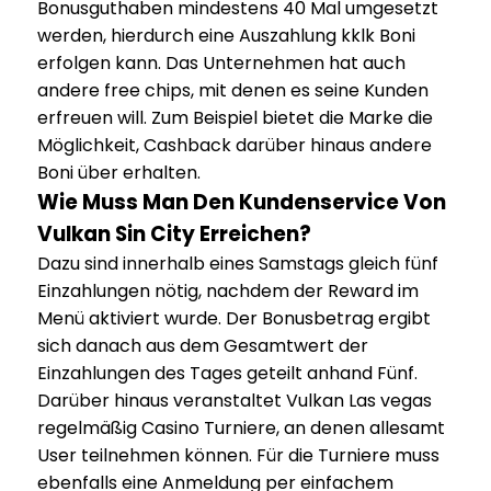
Bonusguthaben mindestens 40 Mal umgesetzt
werden, hierdurch eine Auszahlung kklk Boni
erfolgen kann. Das Unternehmen hat auch
andere free chips, mit denen es seine Kunden
erfreuen will. Zum Beispiel bietet die Marke die
Möglichkeit, Cashback darüber hinaus andere
Boni über erhalten.
Wie Muss Man Den Kundenservice Von
Vulkan Sin City Erreichen?
Dazu sind innerhalb eines Samstags gleich fünf
Einzahlungen nötig, nachdem der Reward im
Menü aktiviert wurde. Der Bonusbetrag ergibt
sich danach aus dem Gesamtwert der
Einzahlungen des Tages geteilt anhand Fünf.
Darüber hinaus veranstaltet Vulkan Las vegas
regelmäßig Casino Turniere, an denen allesamt
User teilnehmen können. Für die Turniere muss
ebenfalls eine Anmeldung per einfachem