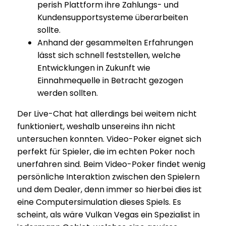
perish Plattform ihre Zahlungs- und
Kundensupportsysteme überarbeiten
sollte.
Anhand der gesammelten Erfahrungen
lässt sich schnell feststellen, welche
Entwicklungen in Zukunft wie
Einnahmequelle in Betracht gezogen
werden sollten.
Der Live-Chat hat allerdings bei weitem nicht
funktioniert, weshalb unsereins ihn nicht
untersuchen konnten. Video-Poker eignet sich
perfekt für Spieler, die im echten Poker noch
unerfahren sind. Beim Video-Poker findet wenig
persönliche Interaktion zwischen den Spielern
und dem Dealer, denn immer so hierbei dies ist
eine Computersimulation dieses Spiels. Es
scheint, als wäre Vulkan Vegas ein Spezialist in