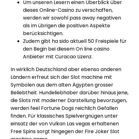
Um unseren Lesern einen Überblick über
dieses Online-Casino zu verschaffen,
werden wir sowohl pass away negativen
als im übrigen die positiven Aspekte
berücksichtigen.
Zudem gibt ha sido aktuell 50 Freispiele für
den Begin bei diesem On line casino
Anbieter mit Curacao Lizenz.
In wirklich Deutschland aber ebenso anderen
Ländern erfreut sich der Slot machine mit
Symbolen aus dem alten Ägypten grosser
Beliebtheit. Hundeliebhaber darüber hinaus jene,
die Slots mit moderner Darstellung bevorzugen,
werden feel Fortune Dogs reichlich Gefallen
finden. Für klassisches Spielvergnügen unter
einsatz der von Vulkan Las vegas erhaltenen
Free Spins sorgt hingegen der Fire Joker Slot