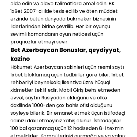
əldə edin və əlavə təlimatlara əməl edin. BK
1xBet 2007-ci ildə təsis edilib və ötən müddət
ərzində bütün dünyada bukmeker biznesinin
liderlərindən birinə çevrilib. Hər bir oyunçu
sevimli komandanın oyun nəticəsi üçün
proqnozlar etməyi sevir.
Bet Azərbaycan Bonuslar, qeydiyyat,
kazino
Hökumət Azərbaycan sakinləri üçün rəsmi saytı
1xbet bloklamaq üçün tədbirlər görə bilər. 1xbet
rəhbərliyi beynəlxalq lisenziya üzrə hüquqi
xidmətlər təklif edir. Mobil Giriş bəhs etmədən
əvvəl, saytın Rusiyadan olduğunu və ölkə
daxilində 1000-dən çox bahis ofisi olduğunu
söyləyə bilərik. Bir əmanət etmək üçün istifadəçi
adınızı daxil etməyiniz xahiş olunur. İstifadəçilər
100 bal qazanmaq üçün 12 hadisədən 8-i təxmin
etməlidirlər. Kompüterinizi qurmağa və ya yalnız