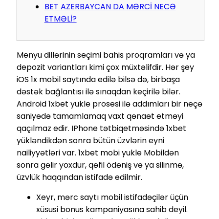
BET AZERBAYCAN DA MƏRCİ NECƏ
ETMƏLİ?
Menyu dillərinin seçimi bahis proqramları və ya
depozit variantları kimi çox müxtəlifdir. Hər şey
iOS 1x mobil saytında edilə bilsə də, birbaşa
dəstək bağlantısı ilə sınaqdan keçirilə bilər.
Android 1xbet yukle prosesi ilə addımları bir neçə
saniyədə tamamlamaq vaxt qənaət etməyi
qaçılmaz edir. IPhone tətbiqetməsində 1xbet
yükləndikdən sonra bütün üzvlərin eyni
nailiyyətləri var. 1xbet mobi yukle Mobildən
sonra gəlir yoxdur, qəfil ödəniş və ya silinmə,
üzvlük haqqından istifadə edilmir.
Xeyr, mərc saytı mobil istifadəçilər üçün
xüsusi bonus kampaniyasına sahib deyil.