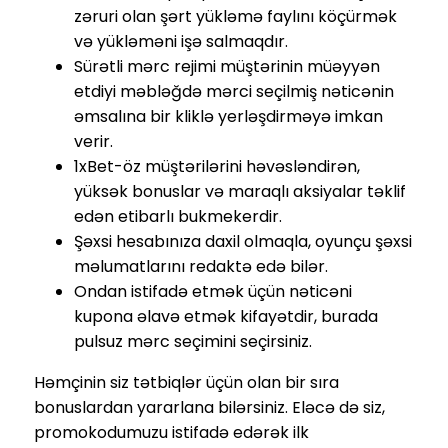
zəruri olan şərt yükləmə faylını köçürmək
və yükləməni işə salmaqdır.
Sürətli mərc rejimi müştərinin müəyyən
etdiyi məbləğdə mərci seçilmiş nəticənin
əmsalına bir kliklə yerləşdirməyə imkan
verir.
1xBet-öz müştərilərini həvəsləndirən,
yüksək bonuslar və maraqlı aksiyalar təklif
edən etibarlı bukmekerdir.
Şəxsi hesabınıza daxil olmaqla, oyunçu şəxsi
məlumatlarını redaktə edə bilər.
Ondan istifadə etmək üçün nəticəni
kupona əlavə etmək kifayətdir, burada
pulsuz mərc seçimini seçirsiniz.
Həmçinin siz tətbiqlər üçün olan bir sıra
bonuslardan yararlana bilərsiniz. Eləcə də siz,
promokodumuzu istifadə edərək ilk