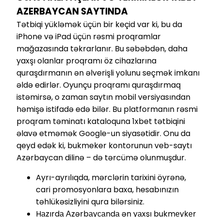
AZERBAYCAN SAYTINDA
Tətbiqi yükləmək üçün bir keçid var ki, bu da
iPhone və iPad üçün rəsmi proqramlar
mağazasında təkrarlanır. Bu səbəbdən, daha
yaxşı olanlar proqramı öz cihazlarına
quraşdırmanın ən əlverişli yolunu seçmək imkanı
əldə edirlər. Oyunçu proqramı quraşdırmaq
istəmirsə, o zaman saytın mobil versiyasından
həmişə istifadə edə bilər. Bu platformanın rəsmi
proqram təminatı kataloquna 1xbet tətbiqini
əlavə etməmək Google-un siyasətidir. Onu da
qeyd edək ki, bukmeker kontorunun veb-saytı
Azərbaycan dilinə – də tərcümə olunmuşdur.
Ayrı-ayrılıqda, mərclərin tarixini öyrənə,
cari promosyonlara baxa, hesabınızın
təhlükəsizliyini qura bilərsiniz.
Hаzırdа Аzərbаyсаndа ən yаxşı bukmеykеr