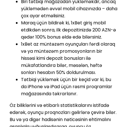
Biri tətbiqi mağazadan yükləməkdir, ancaq
yükləmədən əvvəl mobil cihazınızda – daha
çox ayar etməlisiniz.
Maraq üçün bildirək ki, 1xBet giriş mobil
etdikdən sonra, ilk depozitinizdə 200 AZN-ə
qədər 100% bonus əldə edə bilərsiniz.
1xBet az müntəzəm oyunçuları fərdi olaraq
və ya müntəzəm promosyonların bir
hissəsi kimi depozit bonusları ilə
mükafatlandıra bilər, məsələn, həftə
sonları hesabın 50% doldurulması.
Tətbiqi yükləmək üçün bir keçid var ki, bu
da iPhone və iPad üçün rəsmi proqramlar
mağazasında təkrarlanır.
Öz biliklərini və etibarlı statistikalarını istifadə
edərək, oyunçu proqnozları gəlirlərə çevirə bilər.
Bu və ya digər hadisənin nəticəsinin ehtimalını
asanlıqla uyğunlaşdıraraq, oyunçu öz