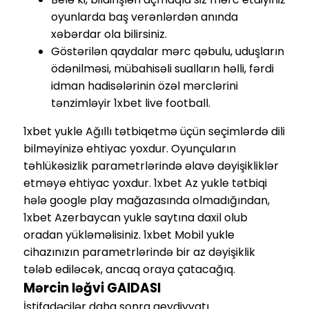
oyunlarda baş verənlərdən anında
xəbərdar ola bilirsiniz.
Göstərilən qaydalar mərc qəbulu, uduşların
ödənilməsi, mübahisəli sualların həlli, fərdi
idman hadisələrinin özəl mərclərini
tənzimləyir 1xbet live football.
1xbet yukle Ağıllı tətbiqetmə üçün seçimlərdə dili
bilməyinizə ehtiyac yoxdur. Oyunçuların
təhlükəsizlik parametrlərində əlavə dəyişikliklər
etməyə ehtiyac yoxdur. 1xbet Az yukle tətbiqi
hələ google play mağazasında olmadığından,
1xbet Azerbaycan yukle saytına daxil olub
oradan yükləməlisiniz. 1xbet Mobil yukle
cihazınızın parametrlərində bir az dəyişiklik
tələb ediləcək, ancaq oraya çatacağıq.
Mərcin ləğvi GAIDASI
İstifadəçilər daha sonra qeydiyyatı