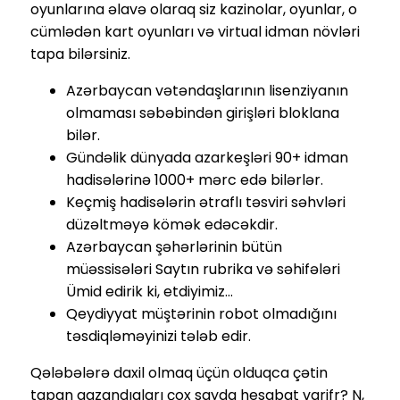
oyunlarına əlavə olaraq siz kazinolar, oyunlar, o
cümlədən kart oyunları və virtual idman növləri
tapa bilərsiniz.
Azərbaycan vətəndaşlarının lisenziyanın
olmaması səbəbindən girişləri bloklana
bilər.
Gündəlik dünyada azarkeşləri 90+ idman
hadisələrinə 1000+ mərc edə bilərlər.
Keçmiş hadisələrin ətraflı təsviri səhvləri
düzəltməyə kömək edəcəkdir.
Azərbaycan şəhərlərinin bütün
müəssisələri Saytın rubrika və səhifələri
Ümid edirik ki, etdiyimiz…
Qeydiyyat müştərinin robot olmadığını
təsdiqləməyinizi tələb edir.
Qələbələrə daxil olmaq üçün olduqca çətin
tapan qazandıqları çox sayda hesabat varifr? N,