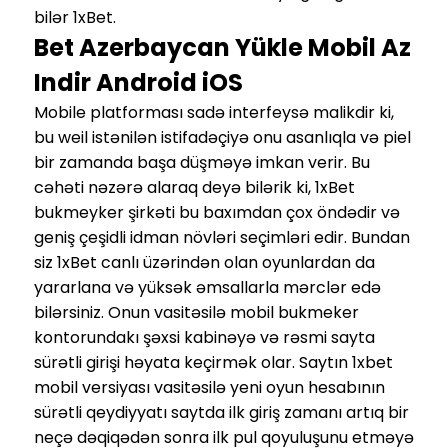
bilər 1xBet.
Bet Azerbaycan Yükle Mobil Az
Indir Android iOS
Mobile platforması sadə interfeysə malikdir ki,
bu weil istənilən istifadəçiyə onu asanlıqla və piel
bir zamanda başa düşməyə imkan verir. Bu
cəhəti nəzərə alaraq deyə bilərik ki, 1xBet
bukmeyker şirkəti bu baxımdan çox öndədir və
geniş çeşidli idman növləri seçimləri edir. Bundan
siz 1xBet canlı üzərindən olan oyunlardan da
yararlana və yüksək əmsallarla mərclər edə
bilərsiniz. Onun vasitəsilə mobil bukmeker
kontorundakı şəxsi kabinəyə və rəsmi sayta
sürətli girişi həyata keçirmək olar. Saytın 1xbet
mobil versiyası vasitəsilə yeni oyun hesabının
sürətli qeydiyyatı saytda ilk giriş zamanı artıq bir
neçə dəqiqədən sonra ilk pul qoyuluşunu etməyə