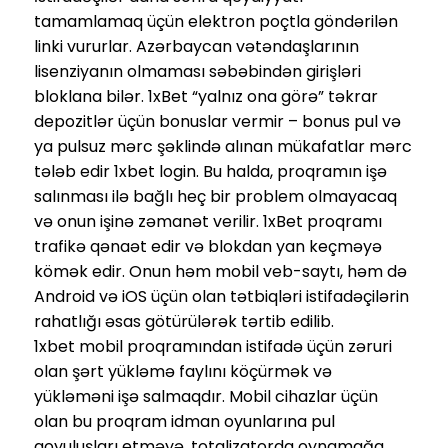
tamamlamaq üçün elektron poçtla göndərilən
linki vururlar. Azərbaycan vətəndaşlarının
lisenziyanın olmaması səbəbindən girişləri
bloklana bilər. 1xBet “yalnız ona görə” təkrar
depozitlər üçün bonuslar vermir – bonus pul və
ya pulsuz mərc şəklində alınan mükafatlar mərc
tələb edir 1xbet login. Bu halda, proqramın işə
salınması ilə bağlı heç bir problem olmayacaq
və onun işinə zəmanət verilir. 1xBet proqramı
trafikə qənaət edir və blokdan yan keçməyə
kömək edir. Onun həm mobil veb-saytı, həm də
Android və iOS üçün olan tətbiqləri istifadəçilərin
rahatlığı əsas götürülərək tərtib edilib.
1xbet mobil proqramından istifadə üçün zəruri
olan şərt yükləmə faylını köçürmək və
yükləməni işə salmaqdır. Mobil cihazlar üçün
olan bu proqram idman oyunlarına pul
qoyuluşları etməyə, totalizatorda oynamağa,