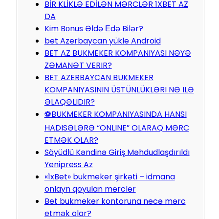
BİR KLİKLƏ EDİLƏN MƏRCLƏR 1XBET AZ
DA
Kim Bоnus Əldə Еdə Bilər?
bet Azerbaycan yükle Android
BET AZ BUKMEKER KOMPANIYASI NƏYƏ
ZƏMANƏT VERIR?
BET AZERBAYCAN BUKMEKER
KOMPANIYASININ ÜSTÜNLÜKLƏRI NƏ ILƏ
ƏLAQƏLIDIR?
⚽BUKMEKER KOMPANIYASINDA HANSI
HADISƏLƏRƏ “ONLINE” OLARAQ MƏRC
ETMƏK OLAR?
Söyüdlü Kəndinə Giriş Məhdudlaşdırıldı
Yenipress Az
«1xBet» bukmeker şirkəti – idmana
onlayn qoyulan mərclər
Bet bukmeker kontoruna necə mərc
etmək olar?