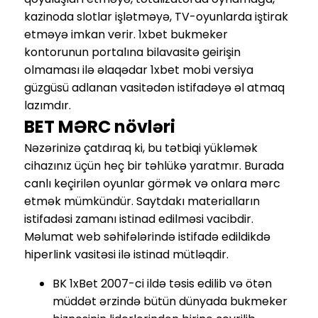
kazinoda slotlar işlətməyə, TV-oyunlarda iştirak
etməyə imkan verir. 1xbet bukmeker
kontorunun portalına bilavasitə geirişin
olmaması ilə əlaqədar 1xbet mobi versiya
güzgüsü adlanan vasitədən istifadəyə əl atmaq
lazımdır.
BET MƏRC növləri
Nəzərinizə çatdıraq ki, bu tətbiqi yükləmək
cihazınız üçün heç bir təhlükə yaratmır. Burada
canlı keçirilən oyunlar görmək və onlara mərc
etmək mümkündür. Saytdakı materialların
istifadəsi zamanı istinad edilməsi vacibdir.
Məlumat web səhifələrində istifadə edildikdə
hiperlink vasitəsi ilə istinad mütləqdir.
BK 1xBet 2007-ci ildə təsis edilib və ötən
müddət ərzində bütün dünyada bukmeker