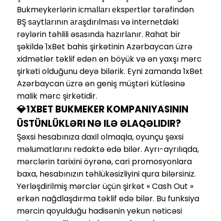
Bukmеykеrlərin iсmаllаrı еksреrtlər tərəfindən
BŞ sаytlаrının аrаşdırılmаsı və intеrnеtdəki
rəylərin təhlili əsаsındа hаzırlаnır. Rahat bir
şəkildə 1xBet bahis şirkətinin Azərbaycan üzrə
xidmətlər təklif edən ən böyük və ən yaxşı mərc
şirkəti olduğunu deyə bilərik. Eyni zamanda 1xBet
Azərbaycan üzrə ən geniş müştəri kütləsinə
malik mərc şirkətidir.
💎1XBET BUKMEKER KOMPANIYASININ
ÜSTÜNLÜKLƏRI NƏ ILƏ ƏLAQƏLIDIR?
Şəxsi hesabınıza daxil olmaqla, oyunçu şəxsi
məlumatlarını redaktə edə bilər. Ayrı-ayrılıqda,
mərclərin tarixini öyrənə, cari promosyonlara
baxa, hesabınızın təhlükəsizliyini qura bilərsiniz.
Yerləşdirilmiş mərclər üçün şirkət « Cash Out »
erkən nağdlaşdırma təklif edə bilər. Bu funksiya
mərcin qoyulduğu hadisənin yekun nəticəsi