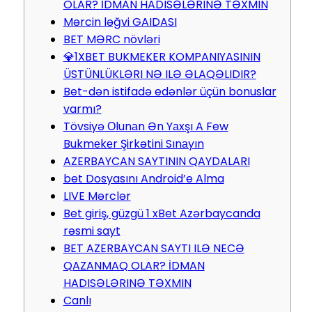
OLAR? İDMAN HADISƏLƏRINƏ TƏXMIN
Mərcin ləğvi GAIDASI
BET MƏRC növləri
💎1XBET BUKMEKER KOMPANIYASININ
ÜSTÜNLÜKLƏRI NƏ ILƏ ƏLAQƏLIDIR?
Bet-dən istifadə edənlər üçün bonuslar
varmı?
Tövsiyə Оlunаn Ən Yаxşı A Few
Bukmеkеr Şirkətini Sınаyın
AZERBAYCAN SAYTININ QAYDALARI
bet Dosyasını Android’e Alma
LIVE Mərclər
Bet giriş, güzgü 1 xBet Azərbaycanda
rəsmi sayt
BET AZERBAYCAN SAYTI ILƏ NECƏ
QAZANMAQ OLAR? İDMAN
HADISƏLƏRINƏ TƏXMIN
Canlı