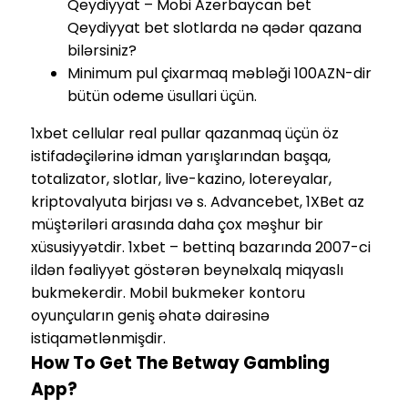
Qeydiyyat – Mobi Azerbaycan bet
Qeydiyyat bet slotlarda nə qədər qazana
bilərsiniz?
Minimum pul çixarmaq məbləği 100AZN-dir
bütün odeme üsullari üçün.
1xbet cellular real pullar qazanmaq üçün öz
istifadəçilərinə idman yarışlarından başqa,
totalizator, slotlar, live-kazino, lotereyalar,
kriptovalyuta birjası və s. Advancebet, 1XBet az
müştəriləri arasında daha çox məşhur bir
xüsusiyyətdir. 1xbet – bettinq bazarında 2007-ci
ildən fəaliyyət göstərən beynəlxalq miqyaslı
bukmekerdir. Mobil bukmeker kontoru
oyunçuların geniş əhatə dairəsinə
istiqamətlənmişdir.
How To Get The Betway Gambling
App?