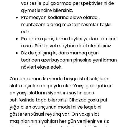
vasitəsilə pul çıxarmaq perspektivlərini də
qiymətləndirə bilərsiniz.
Promosyon kodlarına əlavə olaraq ,
müntəzəm olaraq müxtəlif rəsmlər təşkil
edir.
Proqram quraşdırma faylını yükləmək üçün
rəsmi Pin Up veb saytına daxil olmalısınız.
Biz də çalışırıq ki, darıxmamaq üçün
tədricən azerbaycanın pinəsinə yeni idman
növləri əlavə edək.
Zaman zaman kazinoda başqa istehsalçıların
slot maşınları da peyda olur. Yaxşı gəlir gətirən
ən yaxşı slotların siyahısını saytın əsas
səhifəsində tapa bilərsiniz. Cihazda çoxlu pul
yığa bilən oyunçunun modelini və ləqəbini
göstərən xüsusi reytinq var. Ən yaxşı slot
maşınlarının siyahıları hər gün yenilənir və siz