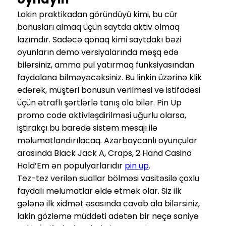
Lakin praktikadan göründüyü kimi, bu cür
bonusları almaq üçün saytda aktiv olmaq
lazımdır. Sadəcə qonaq kimi saytdakı bəzi
oyunların demo versiyalarında məşq edə
bilərsiniz, amma pul yatırmaq funksiyasından
faydalana bilməyəcəksiniz. Bu linkin üzərinə klik
edərək, müştəri bonusun verilməsi və istifadəsi
üçün ətraflı şərtlərlə tanış ola bilər. Pin Up
promo code aktivləşdirilməsi uğurlu olarsa,
iştirakçı bu barədə sistem mesajı ilə
məlumatlandırılacaq. Azərbaycanlı oyunçular
arasında Black Jack A, Craps, 2 Hand Casino
Hold’Em ən populyarlarıdır
pin up
.
Tez-tez verilən suallar bölməsi vasitəsilə çoxlu
faydalı məlumatlar əldə etmək olar. Siz ilk
gələnə ilk xidmət əsasında cavab ala bilərsiniz,
lakin gözləmə müddəti adətən bir neçə saniyə