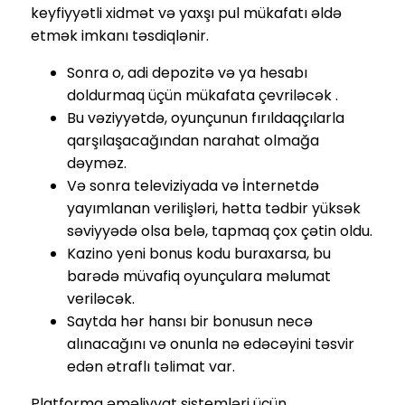
keyfiyyətli xidmət və yaxşı pul mükafatı əldə
etmək imkanı təsdiqlənir.
Sonra o, adi depozitə və ya hesabı
doldurmaq üçün mükafata çevriləcək .
Bu vəziyyətdə, oyunçunun fırıldaqçılarla
qarşılaşacağından narahat olmağa
dəyməz.
Və sonra televiziyada və İnternetdə
yayımlanan verilişləri, hətta tədbir yüksək
səviyyədə olsa belə, tapmaq çox çətin oldu.
Kazino yeni bonus kodu buraxarsa, bu
barədə müvafiq oyunçulara məlumat
veriləcək.
Saytda hər hansı bir bonusun necə
alınacağını və onunla nə edəcəyini təsvir
edən ətraflı təlimat var.
Platforma əməliyyat sistemləri üçün