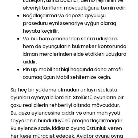
kateqoriyasına bölünür, demo rejiminin və
əlverişli tariflərin mövcudluğunu təmin edir.
Nağdlaşdırma və depozit qoyuluşu
proseduru eyni ssenariyə uyğun olaraq
həyata keçirilir.
Və bu, həm əmanətdən sonra uduşlara,
həm də oyunçuların bukmeker kontorunda
idman mərclərindən əldə etdikləri uduşlara
aiddir.
Pin up mobil tətbiqi haqqında daha ətraflı
oxumaq üçün Mobil səhifəmizə keçin.
Siz heç bir yükləmə olmadan onlayn stolüstü
oyunları oynaya bilərsiniz. Stolüstü oyunların bir
çoxu real dilerin rəhbərliyi altında mövcuddur.
Bu, qəza əyləncəsinə aiddir və onun mahiyyəti
təyyarənin hündürlüyünü proqnozlaşdırmaqdır.
Bu əyləncə sadə, iddiasız oyuna üstünlük verən
hər kəsə müraciət edəcək. Aviator oyunu oyna