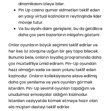
dinamikasını izləyə bilər.
Pin Up casino qumar xidmətləri təklif edən
ən yaxşı virtual kazinoların reytinqində lider
mövqe tutur.
Və bu siyahı daim genişlənir, bu da getdikcə
daha çox yeni bazarların inkişafını göstərir.
Onlar oyunların böyük seçimini təklif edirlər və
hər kəs öz zövqünə uyğun bir şey tapa biləcək.
Bununla belə, onların loyallıq proqramında daha
çox müxtəlifliyə ümid edirəm. Pin-Up oyundan
həzz almağın sadə və asan yolunu təklif edən
kazinodur. Onların kolleksiyasına əlavə edilmiş
daha çox yeniləmə və yeni oyunları görmək
istərdim. Pin-Up sevimli oyunları tapdığım və
unudulmaz emosiyalar aldığım kazinodur.
İstənilən vəziyyətdə kömək etməyə hazır olan
əla müştəri dəstəyi təklif edirlər.