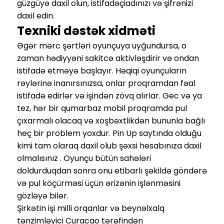
güzgüyə daxil olun, istifadəçiadınızı və şifrənizi
daxil edin.
Texniki dəstək xidməti
Əgər mərc şərtləri oyunçuya uyğundursa, o
zaman hədiyyəni sakitcə aktivləşdirir və ondan
istifadə etməyə başlayır. Həqiqi oyunçuların
rəylərinə inanırsınızsa, onlar proqramdan fəal
istifadə edirlər və işindən zövq alırlar. Gec və ya
tez, hər bir qumarbaz mobil proqramda pul
çıxarmalı olacaq və xoşbəxtlikdən bununla bağlı
heç bir problem yoxdur. Pin Up saytında olduğu
kimi tam olaraq daxil olub şəxsi hesabınıza daxil
olmalısınız . Oyunçu bütün sahələri
doldurduqdan sonra onu etibarlı şəkildə göndərə
və pul köçürməsi üçün ərizənin işlənməsini
gözləyə bilər.
Şirkətin işi milli orqanlar və beynəlxalq
tənzimləyici Curacao tərəfindən