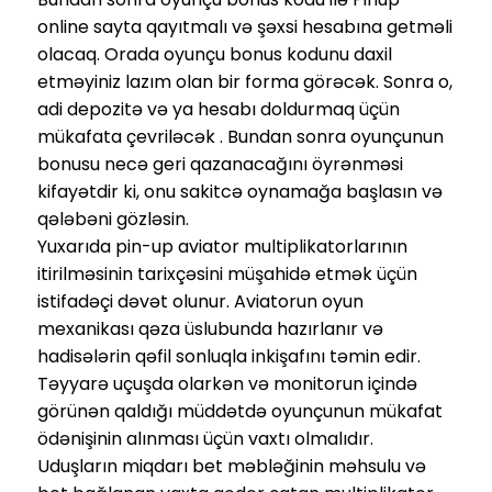
online sayta qayıtmalı və şəxsi hesabına getməli
olacaq. Orada oyunçu bonus kodunu daxil
etməyiniz lazım olan bir forma görəcək. Sonra o,
adi depozitə və ya hesabı doldurmaq üçün
mükafata çevriləcək . Bundan sonra oyunçunun
bonusu necə geri qazanacağını öyrənməsi
kifayətdir ki, onu sakitcə oynamağa başlasın və
qələbəni gözləsin.
Yuxarıda pin-up aviator multiplikatorlarının
itirilməsinin tarixçəsini müşahidə etmək üçün
istifadəçi dəvət olunur. Aviatorun oyun
mexanikası qəza üslubunda hazırlanır və
hadisələrin qəfil sonluqla inkişafını təmin edir.
Təyyarə uçuşda olarkən və monitorun içində
görünən qaldığı müddətdə oyunçunun mükafat
ödənişinin alınması üçün vaxtı olmalıdır.
Uduşların miqdarı bet məbləğinin məhsulu və