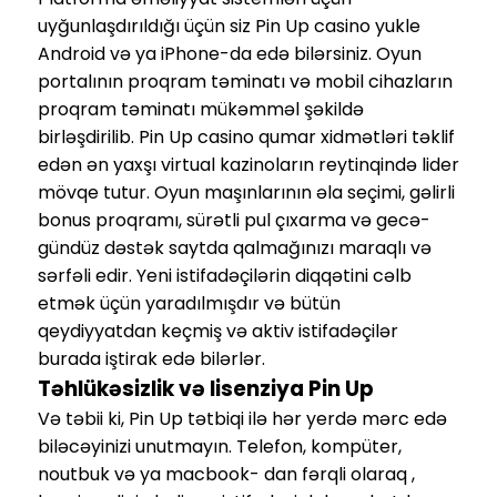
uyğunlaşdırıldığı üçün siz Pin Up casino yukle
Android və ya iPhone-da edə bilərsiniz. Oyun
portalının proqram təminatı və mobil cihazların
proqram təminatı mükəmməl şəkildə
birləşdirilib. Pin Up casino qumar xidmətləri təklif
edən ən yaxşı virtual kazinoların reytinqində lider
mövqe tutur. Oyun maşınlarının əla seçimi, gəlirli
bonus proqramı, sürətli pul çıxarma və gecə-
gündüz dəstək saytda qalmağınızı maraqlı və
sərfəli edir. Yeni istifadəçilərin diqqətini cəlb
etmək üçün yaradılmışdır və bütün
qeydiyyatdan keçmiş və aktiv istifadəçilər
burada iştirak edə bilərlər.
Təhlükəsizlik və lisenziya Pin Up
Və təbii ki, Pin Up tətbiqi ilə hər yerdə mərc edə
biləcəyinizi unutmayın. Telefon, kompüter,
noutbuk və ya macbook- dan fərqli olaraq ,