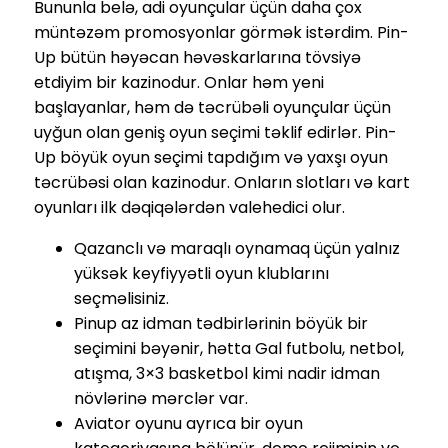
Bununla belə, adi oyunçular üçün daha çox
müntəzəm promosyonlar görmək istərdim. Pin-
Up bütün həyəcan həvəskarlarına tövsiyə
etdiyim bir kazinodur. Onlar həm yeni
başlayanlar, həm də təcrübəli oyunçular üçün
uyğun olan geniş oyun seçimi təklif edirlər. Pin-
Up böyük oyun seçimi tapdığım və yaxşı oyun
təcrübəsi olan kazinodur. Onların slotları və kart
oyunları ilk dəqiqələrdən valehedici olur.
Qazanclı və maraqlı oynamaq üçün yalnız
yüksək keyfiyyətli oyun klublarını
seçməlisiniz.
Pinup az idman tədbirlərinin böyük bir
seçimini bəyənir, hətta Gal futbolu, netbol, ​​
atışma, 3×3 basketbol kimi nadir idman
növlərinə mərclər var.
Aviator oyunu ayrıca bir oyun