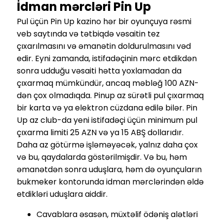
İdman mərcləri Pin Up
Pul üçün Pin Up kazino hər bir oyunçuya rəsmi
veb saytında və tətbiqdə vəsaitin tez
çıxarılmasını və əmanətin doldurulmasını vəd
edir. Eyni zamanda, istifadəçinin mərc etdikdən
sonra udduğu vəsaiti hətta yoxlamadan da
çıxarmaq mümkündür, ancaq məbləğ 100 AZN-
dən çox olmadıqda. Pinup az sürətli pul çıxarmaq
bir karta və ya elektron cüzdana edilə bilər. Pin
Up az club-da yeni istifadəçi üçün minimum pul
çıxarma limiti 25 AZN və ya 15 ABŞ dollarıdır.
Daha az götürmə işləməyəcək, yalnız daha çox
və bu, qaydalarda göstərilmişdir. Və bu, həm
əmanətdən sonra uduşlara, həm də oyunçuların
bukmeker kontorunda idman mərclərindən əldə
etdikləri uduşlara aiddir.
Cavablara əsasən, müxtəlif ödəniş alətləri