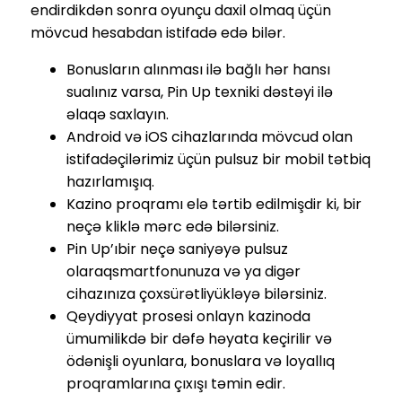
endirdikdən sonra oyunçu daxil olmaq üçün
mövcud hesabdan istifadə edə bilər.
Bonusların alınması ilə bağlı hər hansı
sualınız varsa, Pin Up texniki dəstəyi ilə
əlaqə saxlayın.
Android və iOS cihazlarında mövcud olan
istifadəçilərimiz üçün pulsuz bir mobil tətbiq
hazırlamışıq.
Kazino proqramı elə tərtib edilmişdir ki, bir
neçə kliklə mərc edə bilərsiniz.
Pin Up’ıbir neçə saniyəyə pulsuz
olaraqsmartfonunuza və ya digər
cihazınıza çoxsürətliyükləyə bilərsiniz.
Qeydiyyat prosesi onlayn kazinoda
ümumilikdə bir dəfə həyata keçirilir və
ödənişli oyunlara, bonuslara və loyallıq
proqramlarına çıxışı təmin edir.