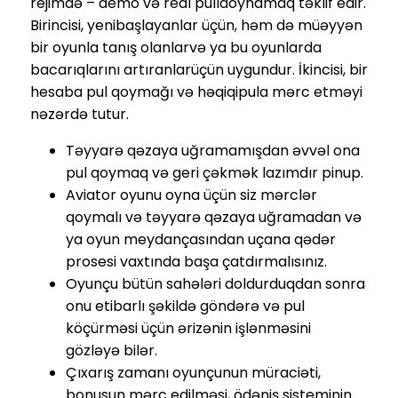
rejimdə – demo və real pullaoynamaq təklif edir.
Birincisi, yenibaşlayanlar üçün, həm də müəyyən
bir oyunla tanış olanlarvə ya bu oyunlarda
bacarıqlarını artıranlarüçün uygundur. İkincisi, bir
hesaba pul qoymağı və həqiqipula mərc etməyi
nəzərdə tutur.
Təyyarə qəzaya uğramamışdan əvvəl ona
pul qoymaq və geri çəkmək lazımdır pinup.
Aviator oyunu oyna üçün siz mərclər
qoymalı və təyyarə qəzaya uğramadan və
ya oyun meydançasından uçana qədər
prosesi vaxtında başa çatdırmalısınız.
Oyunçu bütün sahələri doldurduqdan sonra
onu etibarlı şəkildə göndərə və pul
köçürməsi üçün ərizənin işlənməsini
gözləyə bilər.
Çıxarış zamanı oyunçunun müraciəti,
bonusun mərc edilməsi, ödəniş sisteminin