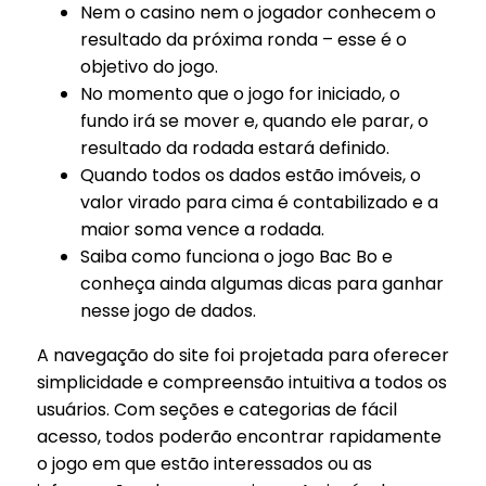
Nem o casino nem o jogador conhecem o
resultado da próxima ronda – esse é o
objetivo do jogo.
No momento que o jogo for iniciado, o
fundo irá se mover e, quando ele parar, o
resultado da rodada estará definido.
Quando todos os dados estão imóveis, o
valor virado para cima é contabilizado e a
maior soma vence a rodada.
Saiba como funciona o jogo Bac Bo e
conheça ainda algumas dicas para ganhar
nesse jogo de dados.
A navegação do site foi projetada para oferecer
simplicidade e compreensão intuitiva a todos os
usuários. Com seções e categorias de fácil
acesso, todos poderão encontrar rapidamente
o jogo em que estão interessados ou as