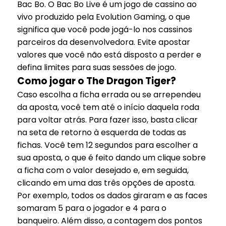
Bac Bo. O Bac Bo Live é um jogo de cassino ao
vivo produzido pela Evolution Gaming, o que
significa que você pode jogá-lo nos cassinos
parceiros da desenvolvedora. Evite apostar
valores que você não está disposto a perder e
defina limites para suas sessões de jogo.
Como jogar o The Dragon Tiger?
Caso escolha a ficha errada ou se arrependeu
da aposta, você tem até o início daquela roda
para voltar atrás. Para fazer isso, basta clicar
na seta de retorno à esquerda de todas as
fichas. Você tem 12 segundos para escolher a
sua aposta, o que é feito dando um clique sobre
a ficha com o valor desejado e, em seguida,
clicando em uma das três opções de aposta.
Por exemplo, todos os dados giraram e as faces
somaram 5 para o jogador e 4 para o
banqueiro. Além disso, a contagem dos pontos