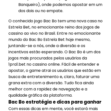
Banqueiro), onde podemos apostar em um
dos dois ou no empate.
O conhecido jogo Bac Bo tem uma nova casa no
Estrela Bet, no emocionante reino dos jogos de
cassino ao vivo no Brasil. Entre no emocionante
mundo do Bac Bo Estrela Bet hoje mesmo,
juntando-se a nós, onde a diversão e os
incentivos estão esperando. O Bac Bo é um dos
jogos mais procurados pelos usuários da
1pra1.bet no cassino online. Fácil de entender e
apostar, o game atrai os usuários que estão em
busca de entretenimento e, claro, faturar uma
grana extra com a diversão. Tudo fica ainda
melhor com a rapidez de navegação e a
qualidade gráfica da plataforma.
Bac Bo estratégia e dicas para ganhar
Com essas dicas em mente, você estará mais