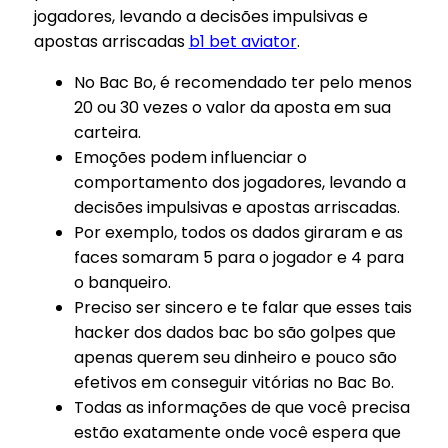
jogadores, levando a decisões impulsivas e
apostas arriscadas
b1 bet aviator
.
No Bac Bo, é recomendado ter pelo menos
20 ou 30 vezes o valor da aposta em sua
carteira.
Emoções podem influenciar o
comportamento dos jogadores, levando a
decisões impulsivas e apostas arriscadas.
Por exemplo, todos os dados giraram e as
faces somaram 5 para o jogador e 4 para
o banqueiro.
Preciso ser sincero e te falar que esses tais
hacker dos dados bac bo são golpes que
apenas querem seu dinheiro e pouco são
efetivos em conseguir vitórias no Bac Bo.
Todas as informações de que você precisa
estão exatamente onde você espera que