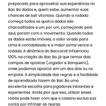
preparado para aproveitar sua experiência no
Bac Bo dados e, quem sabe, aumentar suas
chances de sair vitorioso. Quando a rodada
começa todos os quatro dados são
chacoalhados e um por um, começando pelo
azul, param com o movimento. Quando todos
os dados estão imóveis, o valor virado para
cima é contabilizado e a maior soma vence a
rodada. A dinâmica do Baccarat influenciou
100% na criação do Bac Bo, já que temos dois
campos de apostas (Jogador e Banqueiro),
onde podemos apostar em um dos dois ou no
empate. A simplicidade das regras e a facilidade
de aprendizado fazem do Bac Bo uma
excelente escolha para jogadores iniciantes e
experientes. Ainda pior que isso, utilizar esses
robôs pode fazer com que o cassino exclua sua
conta por infringir as regras.