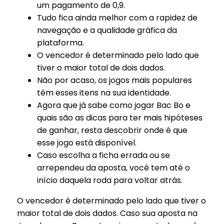
um pagamento de 0,9.
Tudo fica ainda melhor com a rapidez de
navegação e a qualidade gráfica da
plataforma.
O vencedor é determinado pelo lado que
tiver o maior total de dois dados.
Não por acaso, os jogos mais populares
têm esses itens na sua identidade.
Agora que já sabe como jogar Bac Bo e
quais são as dicas para ter mais hipóteses
de ganhar, resta descobrir onde é que
esse jogo está disponível.
Caso escolha a ficha errada ou se
arrependeu da aposta, você tem até o
início daquela roda para voltar atrás.
O vencedor é determinado pelo lado que tiver o
maior total de dois dados. Caso sua aposta na