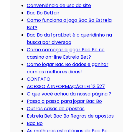
Conveniência de uso do site
Bac Bo Betfair
Como funciona o jogo Bac Bo Estrela
Bet?
Bac Bo da 1pra1.bet é o queridinho na
busca por diversão
Como começar a jogar Bac Bo no
cassino on-line Estrela Bet?
Como jogar Bac Bo dados e ganhar
com as melhores dicas!
CONTATO
ACESSO À INFORMAÇÃO LEI 12.527
O que você achou da nossa página ?
Passo a passo para jogar Bac Bo
Outras casas de apostas
Estrela Bet Bac Bo Regras de apostas
Bac Bo
As melhores estratégias de Bac Bo