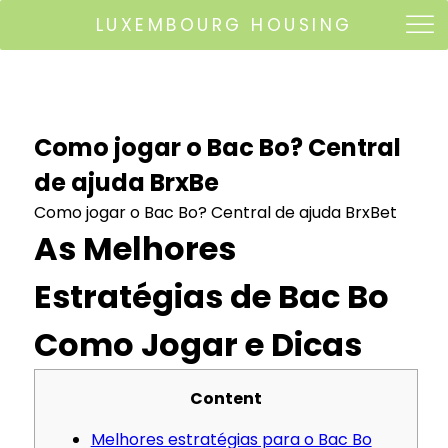
LUXEMBOURG HOUSING
Como jogar o Bac Bo? Central
de ajuda BrxBe
Como jogar o Bac Bo? Central de ajuda BrxBet
As Melhores
Estratégias de Bac Bo
Como Jogar e Dicas
Content
Melhores estratégias para o Bac Bo