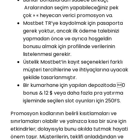
Aralarından seçim yapabileceğiniz pek
çok » « heyecan verici promosyon va.
Mostbet TR’ye kaydolmak için pasaporta
gerek yoktur, ancak ilk ödeme talebinizi
yapmadan önce ve ayrıca hoşgeldin
bonusu almak için profilinde verilerinin
listelenmesi gerekir.
Üstelik Mostbet’in kayıt seçenekleri farklı
müşteri tercihlerine ve ihtiyaçlarına uyacak
şekilde tasarlanmıştır.
Bir kumarhane için yapılan depozitoda 0
bonus & 12 $ veya daha fazla pra yatırma
işleminde seçilen slot oyunları için 250FS.
Promosyon kodlarının belirli kısıtlamaları ve
sınırlamaları olabilir ve yalnızca kısa bir süre için
etkindirler; dolayısıyla bunu akılda tutmak hayati
önem taşır. Müşterilerin, teklifi anladığından ve