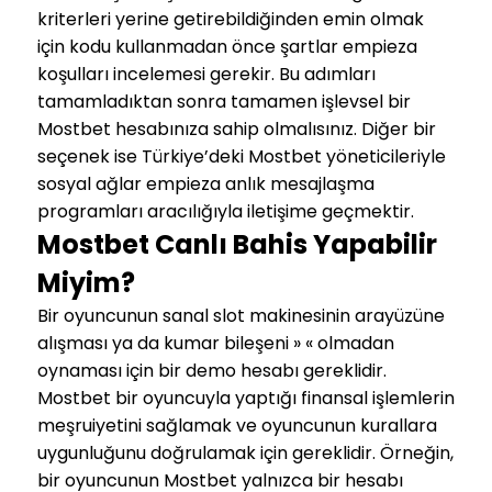
kriterleri yerine getirebildiğinden emin olmak
için kodu kullanmadan önce şartlar empieza
koşulları incelemesi gerekir. Bu adımları
tamamladıktan sonra tamamen işlevsel bir
Mostbet hesabınıza sahip olmalısınız. Diğer bir
seçenek ise Türkiye’deki Mostbet yöneticileriyle
sosyal ağlar empieza anlık mesajlaşma
programları aracılığıyla iletişime geçmektir.
Mostbet Canlı Bahis Yapabilir
Miyim?
Bir oyuncunun sanal slot makinesinin arayüzüne
alışması ya da kumar bileşeni » « olmadan
oynaması için bir demo hesabı gereklidir.
Mostbet bir oyuncuyla yaptığı finansal işlemlerin
meşruiyetini sağlamak ve oyuncunun kurallara
uygunluğunu doğrulamak için gereklidir. Örneğin,
bir oyuncunun Mostbet yalnızca bir hesabı