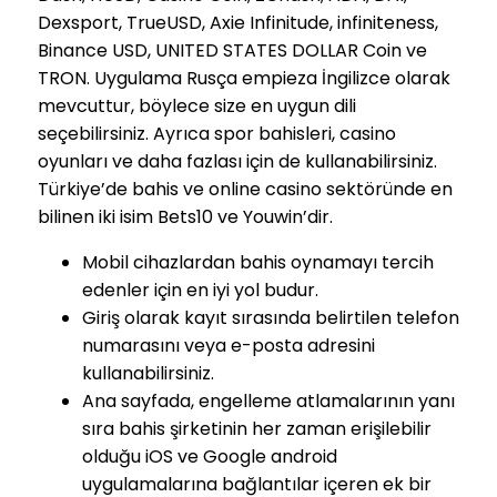
Dexsport, TrueUSD, Axie Infinitude, infiniteness,
Binance USD, UNITED STATES DOLLAR Coin ve
TRON. Uygulama Rusça empieza İngilizce olarak
mevcuttur, böylece size en uygun dili
seçebilirsiniz. Ayrıca spor bahisleri, casino
oyunları ve daha fazlası için de kullanabilirsiniz.
Türkiye’de bahis ve online casino sektöründe en
bilinen iki isim Bets10 ve Youwin’dir.
Mobil cihazlardan bahis oynamayı tercih
edenler için en iyi yol budur.
Giriş olarak kayıt sırasında belirtilen telefon
numarasını veya e-posta adresini
kullanabilirsiniz.
Ana sayfada, engelleme atlamalarının yanı
sıra bahis şirketinin her zaman erişilebilir
olduğu iOS ve Google android
uygulamalarına bağlantılar içeren ek bir