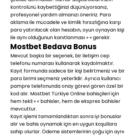
kontrolünü kaybettiğinizi düşünüyorsanız,
profesyonel yardım almanızı öneririz. Para
aklama ile mücadele ve kimlik hırsızlığına karşı
para yatırılacak olan hesabın, oyun oynayan kişi
ile aynı olduğunun kanıtlanması » « gerekir.
Mostbet Bedava Bonus
Mevcut başka bir seçenek, bir iletişim cep
telefonu numarası kullanarak kaydolmaktır.
Kayıt formunda sadece bir kişi belirtmeniz ve bir
para birimi seçmeniz yeterlidir. Ayrıca kullanıcı
pampre telefonunda onay görevi gören özel bir
kod alır. Mostbet Türkiye Online bahisçileri için
hem tekli » « bahisler, hem de ekspres bahisler
mevcuttur.
Kayıt işlemi tamamlandıktan sonra iyi bonuslar
alır ve bahis oynamak için en uygun koşullara
sahip olurlar. Ödeme sistemlerinin çoğu için aynı