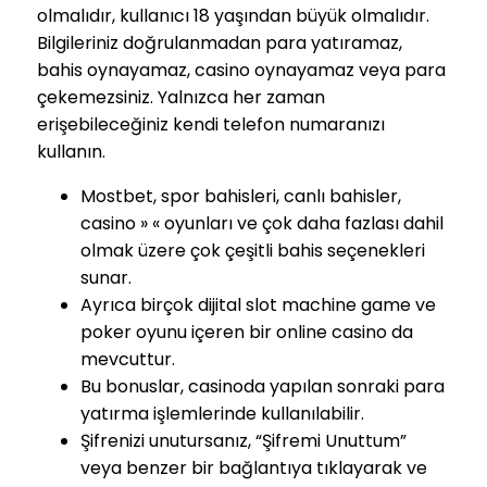
olmalıdır, kullanıcı 18 yaşından büyük olmalıdır.
Bilgileriniz doğrulanmadan para yatıramaz,
bahis oynayamaz, casino oynayamaz veya para
çekemezsiniz. Yalnızca her zaman
erişebileceğiniz kendi telefon numaranızı
kullanın.
Mostbet, spor bahisleri, canlı bahisler,
casino » « oyunları ve çok daha fazlası dahil
olmak üzere çok çeşitli bahis seçenekleri
sunar.
Ayrıca birçok dijital slot machine game ve
poker oyunu içeren bir online casino da
mevcuttur.
Bu bonuslar, casinoda yapılan sonraki para
yatırma işlemlerinde kullanılabilir.
Şifrenizi unutursanız, “Şifremi Unuttum”
veya benzer bir bağlantıya tıklayarak ve