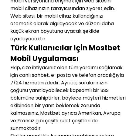
mobil versiyonuna erişmek için web sitesini
mobil cihazınızın tarayıcısından ziyaret edin.
Web sitesi, bir mobil cihaz kullandığınızı
otomatik olarak algılayacak ve düzeni daha
küçük ekran boyutuna uyacak şekilde
ayarlayacaktır.
Türk Kullanıcılar Için Mostbet
Mobil Uygulaması
Ekip, size ihtiyacınız olan tüm yardımı sağlamak
için canlı sohbet, e-posta ve telefon aracılığıyla
7/24 hizmetinizdedir. Ayrıca, sorularınızın
çoğunu yanıtlayabilecek kapsamlı bir SSS
bölümüne sahiptirler, böylece müşteri hizmetleri
ekibinden bir yanıt beklemek zorunda
kalmazsınız. Mostbet ayrıca Amerikan, Avrupa
ve Fransız gibi çeşitli rulet çeşitleri de
sunmaktadır.
Slotlar genellikle kazanan kombinasyonlara