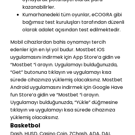
kazanabilirler.
Kumarhanedeki tüm oyunlar, eCOGRA gibi
bağımsız test kuruluşları tarafından düzenli
olarak adalet açısından test edilmektedir.
Mobil cihazlardan bahis oynamayı tercih
edenler için en iyi yol budur. Mostbet iOS
uygulamasını indirmek için App Store’a gidin ve
“Mostbet “i arayın. Uygulamayı bulduğunuzda,
“Get” butonuna tıklayın ve uygulamayı kısa
sürede cihazınıza yüklemiş olacaksınız. Mostbet
Android uygulamasını indirmek için Google Have
fun Store’a gidin ve “Mostbet “i arayın.
Uygulamayı bulduğunuzda, “Yükle” düğmesine
tıklayın ve uygulamayı kısa sürede cihazınıza
yüklemiş olacaksınız.
Basketbol
Dash, HUSD, Casino Coin, ZChash, ADA, DAI,