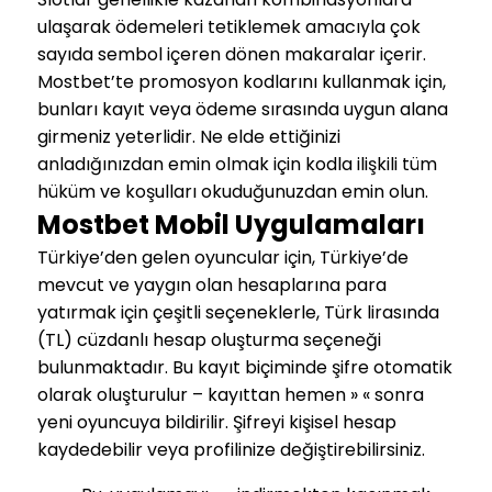
ulaşarak ödemeleri tetiklemek amacıyla çok
sayıda sembol içeren dönen makaralar içerir.
Mostbet’te promosyon kodlarını kullanmak için,
bunları kayıt veya ödeme sırasında uygun alana
girmeniz yeterlidir. Ne elde ettiğinizi
anladığınızdan emin olmak için kodla ilişkili tüm
hüküm ve koşulları okuduğunuzdan emin olun.
Mostbet Mobil Uygulamaları
Türkiye’den gelen oyuncular için, Türkiye’de
mevcut ve yaygın olan hesaplarına para
yatırmak için çeşitli seçeneklerle, Türk lirasında
(TL) cüzdanlı hesap oluşturma seçeneği
bulunmaktadır. Bu kayıt biçiminde şifre otomatik
olarak oluşturulur – kayıttan hemen » « sonra
yeni oyuncuya bildirilir. Şifreyi kişisel hesap
kaydedebilir veya profilinize değiştirebilirsiniz.