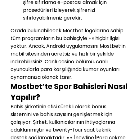
şifre sıfırlama e-postası almak için
prosedürleri izleyerek şifrenizi
sıfırlayabilmeniz gerekir.
Orada bulunabilecek Mostbet logolarına sahip
tüm programların bu bahisçiyle » « hiçbir ilgisi
yoktur. Ancak, Android uygulamasını Mostbet’in
mobil sitesinden ücretsiz ve hızlı bir şekilde
indirebilirsiniz. Canlı casino bölümü, canlı
oyuncularla para karşılığında kumar oyunları
oynamanıza olanak tanır.
Mostbet’te Spor Bahisleri Nasıl
Yapılır?
Bahis şirketinin ofisi sürekli olarak bonus
sistemini ve bahis sayısını genişletmek için
çalışıyor. Şirket, kullanıcılarının ihtiyaçlarına
odaklanmıştır ve twenty-four saat teknik
destek sağlamaktadır. » « [newline]Para çekme