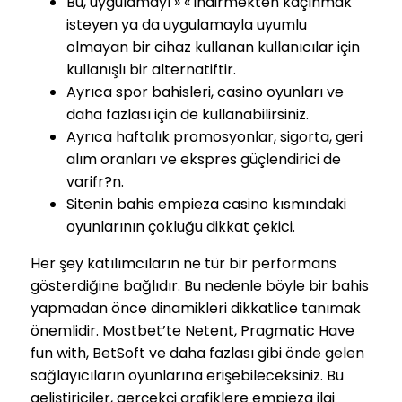
Bu, uygulamayı » « indirmekten kaçınmak
isteyen ya da uygulamayla uyumlu
olmayan bir cihaz kullanan kullanıcılar için
kullanışlı bir alternatiftir.
Ayrıca spor bahisleri, casino oyunları ve
daha fazlası için de kullanabilirsiniz.
Ayrıca haftalık promosyonlar, sigorta, geri
alım oranları ve ekspres güçlendirici de
varifr?n.
Sitenin bahis empieza casino kısmındaki
oyunlarının çokluğu dikkat çekici.
Her şey katılımcıların ne tür bir performans
gösterdiğine bağlıdır. Bu nedenle böyle bir bahis
yapmadan önce dinamikleri dikkatlice tanımak
önemlidir. Mostbet’te Netent, Pragmatic Have
fun with, BetSoft ve daha fazlası gibi önde gelen
sağlayıcıların oyunlarına erişebileceksiniz. Bu
geliştiriciler, gerçekçi grafiklere empieza ilgi