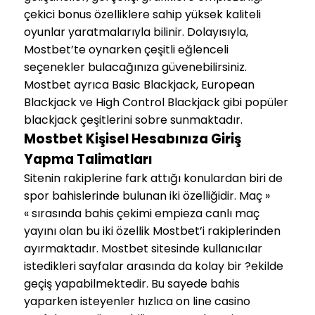
çekici bonus özelliklere sahip yüksek kaliteli
oyunlar yaratmalarıyla bilinir. Dolayısıyla,
Mostbet’te oynarken çeşitli eğlenceli
seçenekler bulacağınıza güvenebilirsiniz.
Mostbet ayrıca Basic Blackjack, European
Blackjack ve High Control Blackjack gibi popüler
blackjack çeşitlerini sobre sunmaktadır.
Mostbet Kişisel Hesabınıza Giriş
Yapma Talimatları
Sitenin rakiplerine fark attığı konulardan biri de
spor bahislerinde bulunan iki özelliğidir. Maç »
« sırasında bahis çekimi empieza canlı maç
yayını olan bu iki özellik Mostbet’i rakiplerinden
ayırmaktadır. Mostbet sitesinde kullanıcılar
istedikleri sayfalar arasında da kolay bir ?ekilde
geçiş yapabilmektedir. Bu sayede bahis
yaparken isteyenler hızlıca on line casino