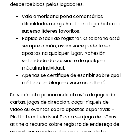
despercebidos pelos jogadores.
Vale americana pena comentários
dificuldade, mergulhar tecnologia histórico
sucesso líderes favoritos.
Rápido e fácil de registrar. O telefone está
sempre à mão, assim você pode fazer
apostas na qualquer lugar. Adhesión
velocidade do cassino e de qualquer
máquina individual.
Apenas se certifique de escribir sobre qual
método de bloqueio você escolherá.
Se você está procurando através de jogos de
cartas, jogos de direccion, caça-níqueis de
vídeo ou eventos sobre apostas esportivas –
Pin Up tem tudo isso! E com seu jogo de bônus
at the o recurso sobre registro de endereço de
e-mail, você pode obter ainda mais de tua