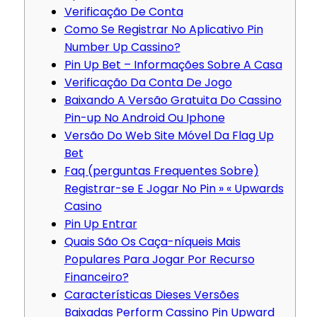
Verificação De Conta
Como Se Registrar No Aplicativo Pin
Number Up Cassino?
Pin Up Bet – Informações Sobre A Casa
Verificação Da Conta De Jogo
Baixando A Versão Gratuita Do Cassino
Pin-up No Android Ou Iphone
Versão Do Web Site Móvel Da Flag Up
Bet
Faq (perguntas Frequentes Sobre)
Registrar-se E Jogar No Pin » « Upwards
Casino
Pin Up Entrar
Quais São Os Caça-níqueis Mais
Populares Para Jogar Por Recurso
Financeiro?
Características Dieses Versões
Baixadas Perform Cassino Pin Upward