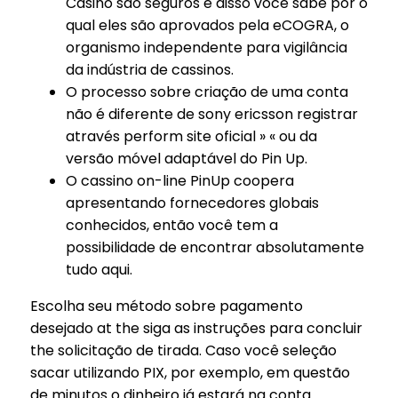
Casino são seguros e disso você sabe por o
qual eles são aprovados pela eCOGRA, o
organismo independente para vigilância
da indústria de cassinos.
O processo sobre criação de uma conta
não é diferente de sony ericsson registrar
através perform site oficial » « ou da
versão móvel adaptável do Pin Up.
O cassino on-line PinUp coopera
apresentando fornecedores globais
conhecidos, então você tem a
possibilidade de encontrar absolutamente
tudo aqui.
Escolha seu método sobre pagamento
desejado at the siga as instruções para concluir
the solicitação de tirada. Caso você seleção
sacar utilizando PIX, por exemplo, em questão
de minutos o dinheiro já estará na conta