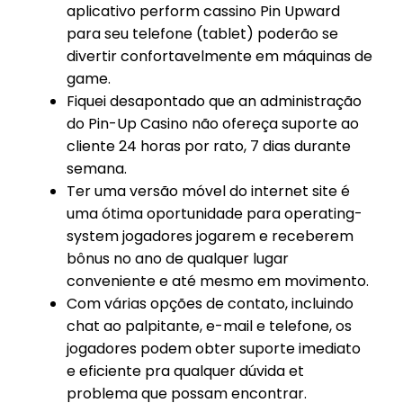
aplicativo perform cassino Pin Upward
para seu telefone (tablet) poderão se
divertir confortavelmente em máquinas de
game.
Fiquei desapontado que an administração
do Pin-Up Casino não ofereça suporte ao
cliente 24 horas por rato, 7 dias durante
semana.
Ter uma versão móvel do internet site é
uma ótima oportunidade para operating-
system jogadores jogarem e receberem
bônus no ano de qualquer lugar
conveniente e até mesmo em movimento.
Com várias opções de contato, incluindo
chat ao palpitante, e-mail e telefone, os
jogadores podem obter suporte imediato
e eficiente pra qualquer dúvida et
problema que possam encontrar.