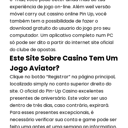
experiência de jogo on-line. Além weil versão
móvel carry out cassino online Pin Up, você
também tem a possibilidade de fazer o
download gratuito do usuario do jogo pro seu
computador. Um aplicativo completo num PC
só pode ser dito a partir do internet site oficial
do clube de apostas.
Este Site Sobre Casino Tem Um
Jogo Aviator?
Clique no botão “Registrar” na página principal,
localizado simply no canto superior direito do
site. O oficial do Pin-Up Casino excelentes
presentes de aniversário. Este valor ser uso
dentro de três dias, caso contrário, expirará.
Para esses presentes excepcionais, é
necessário verificar sua conta e game pode ser
feito uma antes et uma semana an information.