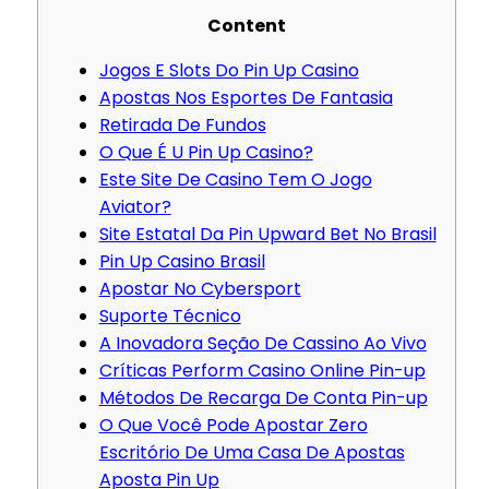
Content
Jogos E Slots Do Pin Up Casino
Apostas Nos Esportes De Fantasia
Retirada De Fundos
O Que É U Pin Up Casino?
Este Site De Casino Tem O Jogo
Aviator?
Site Estatal Da Pin Upward Bet No Brasil
Pin Up Casino Brasil
Apostar No Cybersport
Suporte Técnico
A Inovadora Seção De Cassino Ao Vivo
Críticas Perform Casino Online Pin-up
Métodos De Recarga De Conta Pin-up
O Que Você Pode Apostar Zero
Escritório De Uma Casa De Apostas
Aposta Pin Up