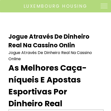
LUXEMBOURG HOUSING
Jogue Através De Dinheiro
Real Na Cassino Onlin
Jogue Através De Dinheiro Real Na Cassino
Online
As Melhores Caça-
níqueis E Apostas
Esportivas Por
Dinheiro Real