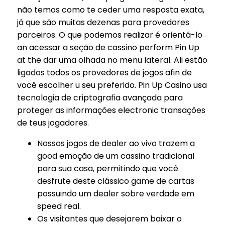
não temos como te ceder uma resposta exata,
já que são muitas dezenas para provedores
parceiros. O que podemos realizar é orientá-lo
an acessar a seção de cassino perform Pin Up
at the dar uma olhada no menu lateral. Ali estão
ligados todos os provedores de jogos afin de
você escolher u seu preferido. Pin Up Casino usa
tecnologia de criptografia avançada para
proteger as informações electronic transações
de teus jogadores.
Nossos jogos de dealer ao vivo trazem a
good emoção de um cassino tradicional
para sua casa, permitindo que você
desfrute deste clássico game de cartas
possuindo um dealer sobre verdade em
speed real.
Os visitantes que desejarem baixar o