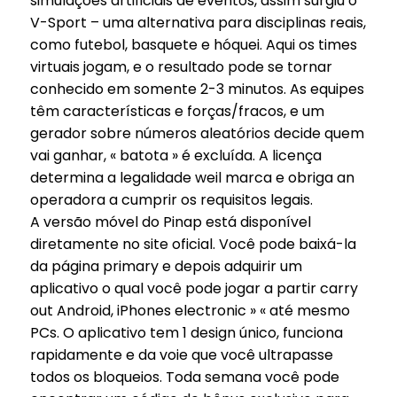
simulações artificiais de eventos, assim surgiu o
V-Sport – uma alternativa para disciplinas reais,
como futebol, basquete e hóquei. Aqui os times
virtuais jogam, e o resultado pode se tornar
conhecido em somente 2-3 minutos. As equipes
têm características e forças/fracos, e um
gerador sobre números aleatórios decide quem
vai ganhar, « batota » é excluída. A licença
determina a legalidade weil marca e obriga an
operadora a cumprir os requisitos legais.
A versão móvel do Pinap está disponível
diretamente no site oficial. Você pode baixá-la
da página primary e depois adquirir um
aplicativo o qual você pode jogar a partir carry
out Android, iPhones electronic » « até mesmo
PCs. O aplicativo tem 1 design único, funciona
rapidamente e da voie que você ultrapasse
todos os bloqueios. Toda semana você pode