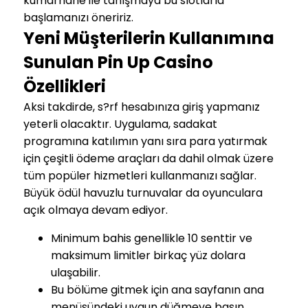
kumarhane ile tanışmaya bu slotlarla
başlamanızı öneririz.
Yeni Müşterilerin Kullanımına
Sunulan Pin Up Casino
Özellikleri
Aksi takdirde, s?rf hesabınıza giriş yapmanız
yeterli olacaktır. Uygulama, sadakat
programına katılımın yanı sıra para yatırmak
için çeşitli ödeme araçları da dahil olmak üzere
tüm popüler hizmetleri kullanmanızı sağlar.
Büyük ödül havuzlu turnuvalar da oyunculara
açık olmaya devam ediyor.
Minimum bahis genellikle 10 senttir ve
maksimum limitler birkaç yüz dolara
ulaşabilir.
Bu bölüme gitmek için ana sayfanın ana
menüsündeki uygun düğmeye basın.