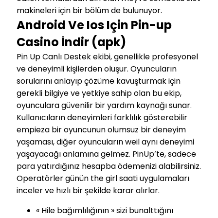
makineleri için bir bölüm de bulunuyor.
Android Ve Ios Için Pin-up
Casino İndir (apk)
Pin Up Canlı Destek ekibi, genellikle profesyonel
ve deneyimli kişilerden oluşur. Oyuncuların
sorularını anlayıp çözüme kavuşturmak için
gerekli bilgiye ve yetkiye sahip olan bu ekip,
oyunculara güvenilir bir yardım kaynağı sunar.
Kullanıcıların deneyimleri farklılık gösterebilir
empieza bir oyuncunun olumsuz bir deneyim
yaşaması, diğer oyuncuların weil aynı deneyimi
yaşayacağı anlamına gelmez. PinUp’te, sadece
para yatırdığınız hesapba ödemenizi alabilirsiniz.
Operatörler günün the girl saati uygulamaları
inceler ve hızlı bir şekilde karar alırlar.
« Hile bağımlılığının » sizi bunalttığını