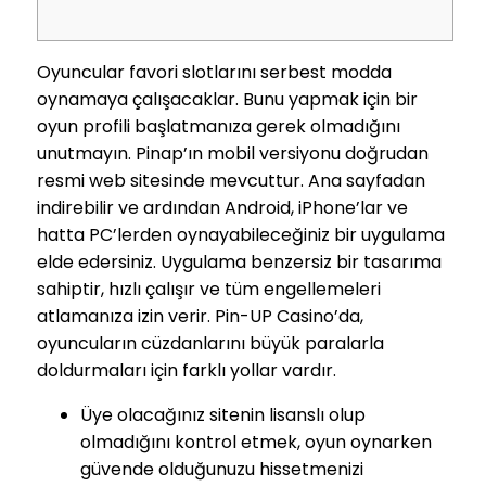
Oyuncular favori slotlarını serbest modda
oynamaya çalışacaklar. Bunu yapmak için bir
oyun profili başlatmanıza gerek olmadığını
unutmayın. Pinap’ın mobil versiyonu doğrudan
resmi web sitesinde mevcuttur. Ana sayfadan
indirebilir ve ardından Android, iPhone’lar ve
hatta PC’lerden oynayabileceğiniz bir uygulama
elde edersiniz. Uygulama benzersiz bir tasarıma
sahiptir, hızlı çalışır ve tüm engellemeleri
atlamanıza izin verir. Pin-UP Casino’da,
oyuncuların cüzdanlarını büyük paralarla
doldurmaları için farklı yollar vardır.
Üye olacağınız sitenin lisanslı olup
olmadığını kontrol etmek, oyun oynarken
güvende olduğunuzu hissetmenizi