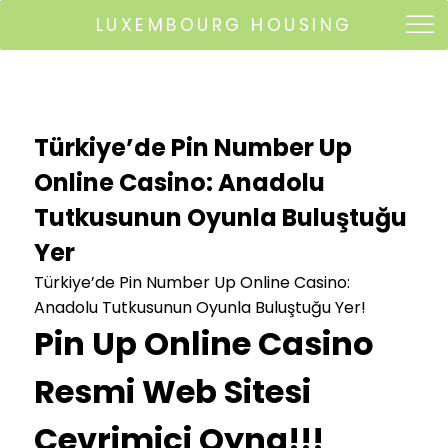
LUXEMBOURG HOUSING
Türkiye’de Pin Number Up
Online Casino: Anadolu
Tutkusunun Oyunla Buluştuğu
Yer
Türkiye’de Pin Number Up Online Casino:
Anadolu Tutkusunun Oyunla Buluştuğu Yer!
Pin Up Online Casino
Resmi Web Sitesi
Çevrimiçi Oyna!!!