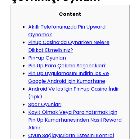
Content
Akıllı Telefonunuzda Pin Upward
Oynamak
Pinup Casino’da Oynarken Nelere
Dikkat Etmelisiniz?
Pin-up Oyunları
Pin Up Para Çekme Seçenekleri:
Pin Up Uygulamasını Indirin Ios Ve
Google Android Için Kumarhane
Android Ve Ios Için Pin-up Casino İndir
(apk)
Spor Oyunları
Kayıt Olmak Veya Para Yatırmak Için
Pin Up Kumarhanesinden Nasıl Reward
Alınır
Oyun Sağlayıcıların Listesini Kontrol