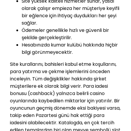
Site yüksek kaliteli hizmetler sunar, yasal
olarak çalışır empieza her müşteriye keyifli
bir eğlence için ihtiyaç duydukları her şeyi
sağlar.
Ödemeler genellikle hızlı ve güvenli bir
şekilde gerçekleştirilir.
Hesabınızda kumar kulübü hakkında hiçbir
bilgi görünmeyecektir.
Site kurallarını, bahisleri kabul etme koşullarını,
para yatırma ve çekme işlemlerini önceden
inceleyin. Tüm değişiklikler hakkında şirket
müşterilere ek olarak bilgi verir. Para iadesi
bonusu (cashback) yalnızca belirli casino
oyunlarında kaybedilen miktarlar için yatırılır. Bir
oyuncunun geçmiş dönemde eksi bakiyesi varsa,
takip eden Pazartesi günü hak ettiği para
iadesini alabilecektir. Katalogda, en çok tercih
edilen temalardan biri olan meyve sembollü slot