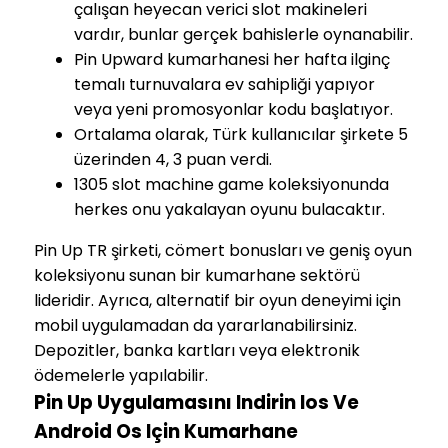
çalışan heyecan verici slot makineleri
vardır, bunlar gerçek bahislerle oynanabilir.
Pin Upward kumarhanesi her hafta ilginç
temalı turnuvalara ev sahipliği yapıyor
veya yeni promosyonlar kodu başlatıyor.
Ortalama olarak, Türk kullanıcılar şirkete 5
üzerinden 4, 3 puan verdi.
1305 slot machine game koleksiyonunda
herkes onu yakalayan oyunu bulacaktır.
Pin Up TR şirketi, cömert bonusları ve geniş oyun
koleksiyonu sunan bir kumarhane sektörü
lideridir. Ayrıca, alternatif bir oyun deneyimi için
mobil uygulamadan da yararlanabilirsiniz.
Depozitler, banka kartları veya elektronik
ödemelerle yapılabilir.
Pin Up Uygulamasını Indirin Ios Ve
Android Os Için Kumarhane