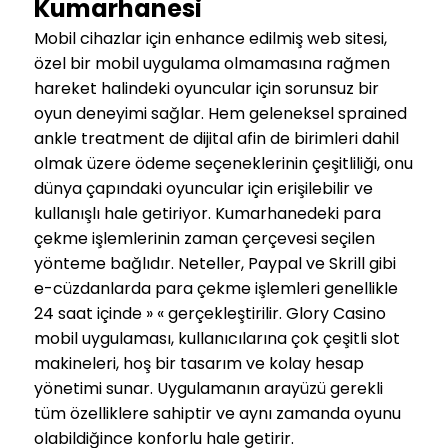
Kumarhanesi
Mobil cihazlar için enhance edilmiş web sitesi,
özel bir mobil uygulama olmamasına rağmen
hareket halindeki oyuncular için sorunsuz bir
oyun deneyimi sağlar. Hem geleneksel sprained
ankle treatment de dijital afin de birimleri dahil
olmak üzere ödeme seçeneklerinin çeşitliliği, onu
dünya çapındaki oyuncular için erişilebilir ve
kullanışlı hale getiriyor. Kumarhanedeki para
çekme işlemlerinin zaman çerçevesi seçilen
yönteme bağlıdır. Neteller, Paypal ve Skrill gibi
e-cüzdanlarda para çekme işlemleri genellikle
24 saat içinde » « gerçekleştirilir. Glory Casino
mobil uygulaması, kullanıcılarına çok çeşitli slot
makineleri, hoş bir tasarım ve kolay hesap
yönetimi sunar. Uygulamanın arayüzü gerekli
tüm özelliklere sahiptir ve aynı zamanda oyunu
olabildiğince konforlu hale getirir.