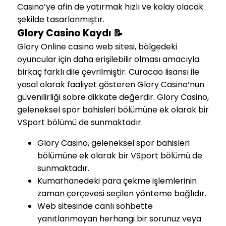
Casino’ye afin de yatırmak hızlı ve kolay olacak
şekilde tasarlanmıştır.
Glory Casino Kaydı 📝
Glory Online casino web sitesi, bölgedeki
oyuncular için daha erişilebilir olması amacıyla
birkaç farklı dile çevrilmiştir. Curacao lisansı ile
yasal olarak faaliyet gösteren Glory Casino’nun
güvenilirliği sobre dikkate değerdir. Glory Casino,
geleneksel spor bahisleri bölümüne ek olarak bir
VSport bölümü de sunmaktadır.
Glory Casino, geleneksel spor bahisleri
bölümüne ek olarak bir VSport bölümü de
sunmaktadır.
Kumarhanedeki para çekme işlemlerinin
zaman çerçevesi seçilen yönteme bağlıdır.
Web sitesinde canlı sohbette
yanıtlanmayan herhangi bir sorunuz veya