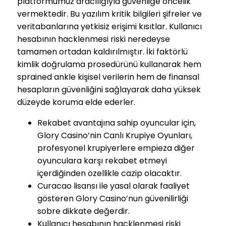
platformumuz aracılığıyla güvenliğe öncelik
vermektedir. Bu yazılım kritik bilgileri şifreler ve
veritabanlarına yetkisiz erişimi kısıtlar. Kullanıcı
hesabının hacklenmesi riski neredeyse
tamamen ortadan kaldırılmıştır. İki faktörlü
kimlik doğrulama prosedürünü kullanarak hem
sprained ankle kişisel verilerin hem de finansal
hesapların güvenliğini sağlayarak daha yüksek
düzeyde koruma elde ederler.
Rekabet avantajına sahip oyuncular için,
Glory Casino’nin Canlı Krupiye Oyunları,
profesyonel krupiyerlere empieza diğer
oyunculara karşı rekabet etmeyi
içerdiğinden özellikle cazip olacaktır.
Curacao lisansı ile yasal olarak faaliyet
gösteren Glory Casino’nun güvenilirliği
sobre dikkate değerdir.
Kullanıcı hesabının hacklenmesi riski