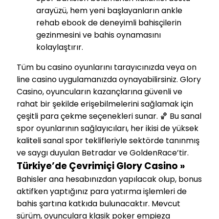
arayüzü, hem yeni başlayanların ankle
rehab ebook de deneyimli bahisçilerin
gezinmesini ve bahis oynamasını
kolaylaştırır.
Tüm bu casino oyunlarını tarayıcınızda veya on
line casino uygulamanızda oynayabilirsiniz. Glory
Casino, oyuncuların kazançlarına güvenli ve
rahat bir şekilde erişebilmelerini sağlamak için
çeşitli para çekme seçenekleri sunar. 🏀 Bu sanal
spor oyunlarının sağlayıcıları, her ikisi de yüksek
kaliteli sanal spor teklifleriyle sektörde tanınmış
ve saygı duyulan Betradar ve GoldenRace’tir.
Türkiye’de Çevrimiçi Glory Casino »
Bahisler ana hesabınızdan yapılacak olup, bonus
aktifken yaptığınız para yatırma işlemleri de
bahis şartına katkıda bulunacaktır. Mevcut
sürüm, oyunculara klasik poker empieza