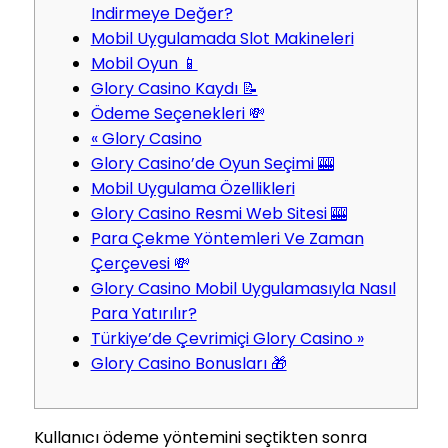
Indirmeye Değer?
Mobil Uygulamada Slot Makineleri
Mobil Oyun 📱
Glory Casino Kaydı 📝
Ödeme Seçenekleri 💸
« Glory Casino
Glory Casino’de Oyun Seçimi 🎰
Mobil Uygulama Özellikleri
Glory Casino Resmi Web Sitesi 🎰
Para Çekme Yöntemleri Ve Zaman
Çerçevesi 💸
Glory Casino Mobil Uygulamasıyla Nasıl
Para Yatırılır?
Türkiye’de Çevrimiçi Glory Casino »
Glory Casino Bonusları 🎁
Kullanıcı ödeme yöntemini seçtikten sonra