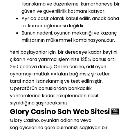
lisanslama ve düzenleme, kumarhaneye bir
güven ve güvenilirlik katmanı katıyor.
Ayrıca basit olarak kabul edilir, ancak daha
az kumar eğlencesi değildir.
Bunun nedeni, oyunun mekaniği ve kazanç
miktarının mükemmel kombinasyonudur.
Yeni başlayanlar için, bir dereceye kadar keyfini
çıkarın Para yatırma işleminize 125% bonus artı
250 bedava dönüş. Online casino, adil oyun
oynamayı mutlak » « kılan bağımsız şirketler
tarafından lisanslanmış ve test edilmiştir.
Operatörün bonuslardan bankacılık
yöntemlerine kadar rakiplerinden nasıl
sıyrıldığına şaşıracaksınız.
Glory Casino Sah Web Sitesi 🎰
Glory Casino, oyunları adlarına veya
sağlayıcılarına göre bulmanızı sağlayan bir