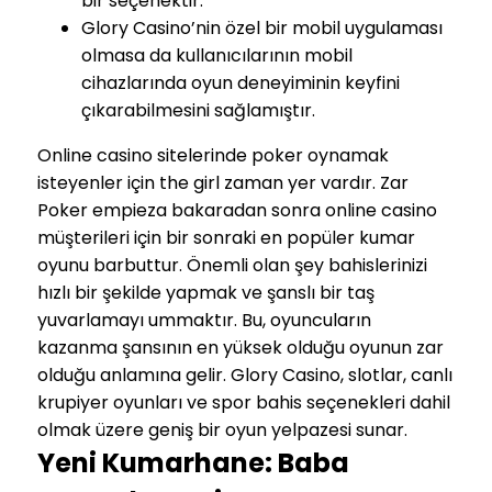
bir seçenektir.
Glory Casino’nin özel bir mobil uygulaması
olmasa da kullanıcılarının mobil
cihazlarında oyun deneyiminin keyfini
çıkarabilmesini sağlamıştır.
Online casino sitelerinde poker oynamak
isteyenler için the girl zaman yer vardır. Zar
Poker empieza bakaradan sonra online casino
müşterileri için bir sonraki en popüler kumar
oyunu barbuttur. Önemli olan şey bahislerinizi
hızlı bir şekilde yapmak ve şanslı bir taş
yuvarlamayı ummaktır. Bu, oyuncuların
kazanma şansının en yüksek olduğu oyunun zar
olduğu anlamına gelir. Glory Casino, slotlar, canlı
krupiyer oyunları ve spor bahis seçenekleri dahil
olmak üzere geniş bir oyun yelpazesi sunar.
Yeni Kumarhane: Baba