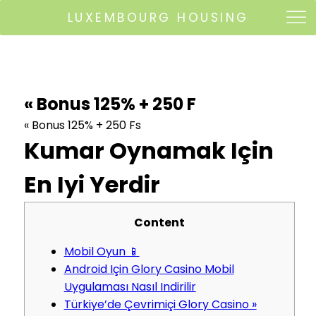
LUXEMBOURG HOUSING
« Bonus 125% + 250 F
« Bonus 125% + 250 Fs
Kumar Oynamak Için
En Iyi Yerdir
Content
Mobil Oyun 📱
Android Için Glory Casino Mobil
Uygulaması Nasıl Indirilir
Türkiye’de Çevrimiçi Glory Casino »