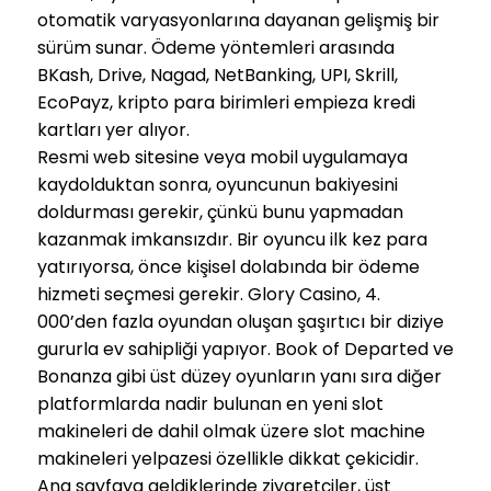
otomatik varyasyonlarına dayanan gelişmiş bir
sürüm sunar. Ödeme yöntemleri arasında
BKash, Drive, Nagad, NetBanking, UPI, Skrill,
EcoPayz, kripto para birimleri empieza kredi
kartları yer alıyor.
Resmi web sitesine veya mobil uygulamaya
kaydolduktan sonra, oyuncunun bakiyesini
doldurması gerekir, çünkü bunu yapmadan
kazanmak imkansızdır. Bir oyuncu ilk kez para
yatırıyorsa, önce kişisel dolabında bir ödeme
hizmeti seçmesi gerekir. Glory Casino, 4.
000’den fazla oyundan oluşan şaşırtıcı bir diziye
gururla ev sahipliği yapıyor. Book of Departed ve
Bonanza gibi üst düzey oyunların yanı sıra diğer
platformlarda nadir bulunan en yeni slot
makineleri de dahil olmak üzere slot machine
makineleri yelpazesi özellikle dikkat çekicidir.
Ana sayfaya geldiklerinde ziyaretçiler, üst