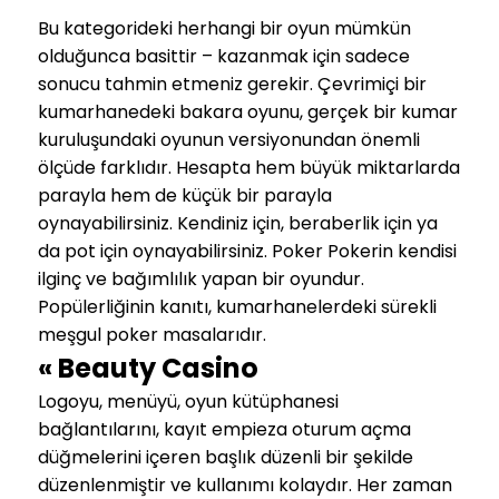
Bu kategorideki herhangi bir oyun mümkün
olduğunca basittir – kazanmak için sadece
sonucu tahmin etmeniz gerekir. Çevrimiçi bir
kumarhanedeki bakara oyunu, gerçek bir kumar
kuruluşundaki oyunun versiyonundan önemli
ölçüde farklıdır. Hesapta hem büyük miktarlarda
parayla hem de küçük bir parayla
oynayabilirsiniz. Kendiniz için, beraberlik için ya
da pot için oynayabilirsiniz. Poker Pokerin kendisi
ilginç ve bağımlılık yapan bir oyundur.
Popülerliğinin kanıtı, kumarhanelerdeki sürekli
meşgul poker masalarıdır.
« Beauty Casino
Logoyu, menüyü, oyun kütüphanesi
bağlantılarını, kayıt empieza oturum açma
düğmelerini içeren başlık düzenli bir şekilde
düzenlenmiştir ve kullanımı kolaydır. Her zaman