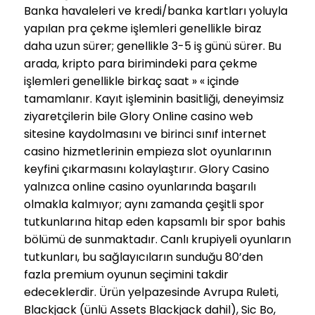
Banka havaleleri ve kredi/banka kartları yoluyla
yapılan pra çekme işlemleri genellikle biraz
daha uzun sürer; genellikle 3-5 iş günü sürer. Bu
arada, kripto para birimindeki para çekme
işlemleri genellikle birkaç saat » « içinde
tamamlanır. Kayıt işleminin basitliği, deneyimsiz
ziyaretçilerin bile Glory Online casino web
sitesine kaydolmasını ve birinci sınıf internet
casino hizmetlerinin empieza slot oyunlarının
keyfini çıkarmasını kolaylaştırır. Glory Casino
yalnızca online casino oyunlarında başarılı
olmakla kalmıyor; aynı zamanda çeşitli spor
tutkunlarına hitap eden kapsamlı bir spor bahis
bölümü de sunmaktadır. Canlı krupiyeli oyunların
tutkunları, bu sağlayıcıların sunduğu 80’den
fazla premium oyunun seçimini takdir
edeceklerdir. Ürün yelpazesinde Avrupa Ruleti,
Blackjack (ünlü Assets Blackjack dahil), Sic Bo,