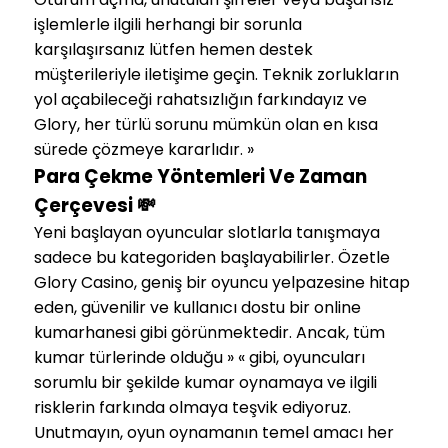
işlemlerle ilgili herhangi bir sorunla
karşılaşırsanız lütfen hemen destek
müşterileriyle iletişime geçin. Teknik zorlukların
yol açabileceği rahatsızlığın farkındayız ve
Glory, her türlü sorunu mümkün olan en kısa
sürede çözmeye kararlıdır. »
Para Çekme Yöntemleri Ve Zaman
Çerçevesi 💸
Yeni başlayan oyuncular slotlarla tanışmaya
sadece bu kategoriden başlayabilirler. Özetle
Glory Casino, geniş bir oyuncu yelpazesine hitap
eden, güvenilir ve kullanıcı dostu bir online
kumarhanesi gibi görünmektedir. Ancak, tüm
kumar türlerinde olduğu » « gibi, oyuncuları
sorumlu bir şekilde kumar oynamaya ve ilgili
risklerin farkında olmaya teşvik ediyoruz.
Unutmayın, oyun oynamanın temel amacı her