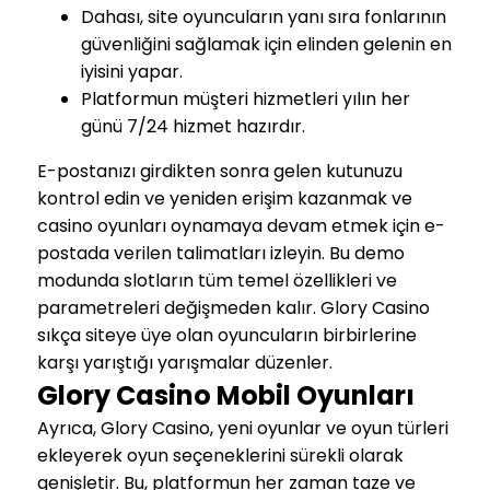
Dahası, site oyuncuların yanı sıra fonlarının
güvenliğini sağlamak için elinden gelenin en
iyisini yapar.
Platformun müşteri hizmetleri yılın her
günü 7/24 hizmet hazırdır.
E-postanızı girdikten sonra gelen kutunuzu
kontrol edin ve yeniden erişim kazanmak ve
casino oyunları oynamaya devam etmek için e-
postada verilen talimatları izleyin. Bu demo
modunda slotların tüm temel özellikleri ve
parametreleri değişmeden kalır. Glory Casino
sıkça siteye üye olan oyuncuların birbirlerine
karşı yarıştığı yarışmalar düzenler.
Glory Casino Mobil Oyunları
Ayrıca, Glory Casino, yeni oyunlar ve oyun türleri
ekleyerek oyun seçeneklerini sürekli olarak
genişletir. Bu, platformun her zaman taze ve