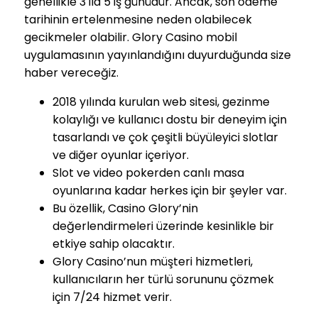
genellikle 3 ila 5 iş günüdür. Ancak, son ödeme
tarihinin ertelenmesine neden olabilecek
gecikmeler olabilir. Glory Casino mobil
uygulamasının yayınlandığını duyurduğunda size
haber vereceğiz.
2018 yılında kurulan web sitesi, gezinme
kolaylığı ve kullanıcı dostu bir deneyim için
tasarlandı ve çok çeşitli büyüleyici slotlar
ve diğer oyunlar içeriyor.
Slot ve video pokerden canlı masa
oyunlarına kadar herkes için bir şeyler var.
Bu özellik, Casino Glory’nin
değerlendirmeleri üzerinde kesinlikle bir
etkiye sahip olacaktır.
Glory Casino’nun müşteri hizmetleri,
kullanıcıların her türlü sorununu çözmek
için 7/24 hizmet verir.