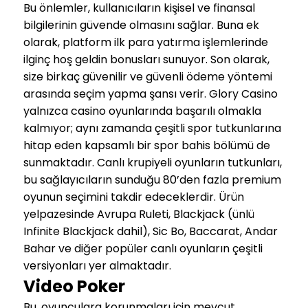
Bu önlemler, kullanıcıların kişisel ve finansal
bilgilerinin güvende olmasını sağlar. Buna ek
olarak, platform ilk para yatırma işlemlerinde
ilginç hoş geldin bonusları sunuyor. Son olarak,
size birkaç güvenilir ve güvenli ödeme yöntemi
arasında seçim yapma şansı verir. Glory Casino
yalnızca casino oyunlarında başarılı olmakla
kalmıyor; aynı zamanda çeşitli spor tutkunlarına
hitap eden kapsamlı bir spor bahis bölümü de
sunmaktadır. Canlı krupiyeli oyunların tutkunları,
bu sağlayıcıların sunduğu 80’den fazla premium
oyunun seçimini takdir edeceklerdir. Ürün
yelpazesinde Avrupa Ruleti, Blackjack (ünlü
Infinite Blackjack dahil), Sic Bo, Baccarat, Andar
Bahar ve diğer popüler canlı oyunların çeşitli
versiyonları yer almaktadır.
Video Poker
Bu, oyunculara korunmaları için mevcut