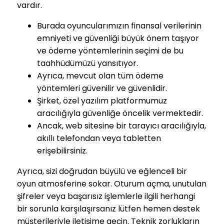
vardır.
Burada oyuncularımızın finansal verilerinin
emniyeti ve güvenliği büyük önem taşıyor
ve ödeme yöntemlerinin seçimi de bu
taahhüdümüzü yansıtıyor.
Ayrıca, mevcut olan tüm ödeme
yöntemleri güvenilir ve güvenlidir.
Şirket, özel yazılım platformumuz
aracılığıyla güvenliğe öncelik vermektedir.
Ancak, web sitesine bir tarayıcı aracılığıyla,
akıllı telefondan veya tabletten
erişebilirsiniz.
Ayrıca, sizi doğrudan büyülü ve eğlenceli bir
oyun atmosferine sokar. Oturum açma, unutulan
şifreler veya başarısız işlemlerle ilgili herhangi
bir sorunla karşılaşırsanız lütfen hemen destek
müşterileriyle iletişime geçin. Teknik zorlukların