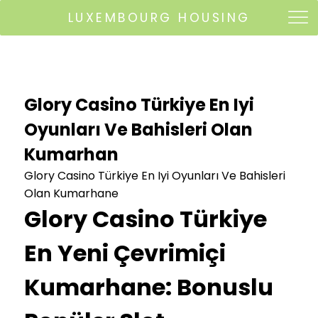
LUXEMBOURG HOUSING
Glory Casino Türkiye En Iyi
Oyunları Ve Bahisleri Olan
Kumarhan
Glory Casino Türkiye En Iyi Oyunları Ve Bahisleri
Olan Kumarhane
Glory Casino Türkiye
En Yeni Çevrimiçi
Kumarhane: Bonuslu