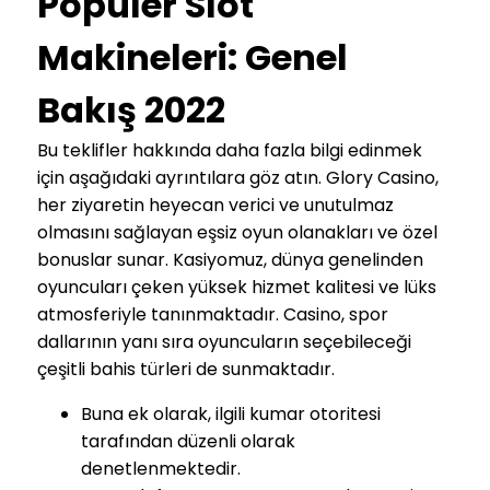
Popüler Slot
Makineleri: Genel
Bakış 2022
Bu teklifler hakkında daha fazla bilgi edinmek
için aşağıdaki ayrıntılara göz atın. Glory Casino,
her ziyaretin heyecan verici ve unutulmaz
olmasını sağlayan eşsiz oyun olanakları ve özel
bonuslar sunar. Kasiyomuz, dünya genelinden
oyuncuları çeken yüksek hizmet kalitesi ve lüks
atmosferiyle tanınmaktadır. Casino, spor
dallarının yanı sıra oyuncuların seçebileceği
çeşitli bahis türleri de sunmaktadır.
Buna ek olarak, ilgili kumar otoritesi
tarafından düzenli olarak
denetlenmektedir.