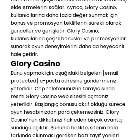
elde etmelerini sağlar. Ayrıca, Glory Casino,
kullanıcılarına daha fazla değer sunmak için
bonus ve promosyon tekliflerini sürekli olarak
günceller ve genişletir. Glory Casino,
kullanıcılarına çeşitli bonuslar ve promosyonlar
sunarak oyun deneyimlerini daha da heyecanlı
hale getirir.
Glory Casino
Bunu yapmak için, aşağıdaki belgeleri [email
protected] e-posta adresine göndermeniz
yeterlidir. Cep telefonunuzun tarayıcısında
resmi Glory Casino web sitesini açmanız
yeterlidir. Başlangıç bonusu aktif olduğu sürece
oyun hesabınızdan para çekemezsiniz. Glory
Casino’nun dikkatinizi hak eden birçok avantaj
sunduğu açıktır. Bununla birlikte, sitenin hala
farkında olunması gereken bazı zayıf yönleri