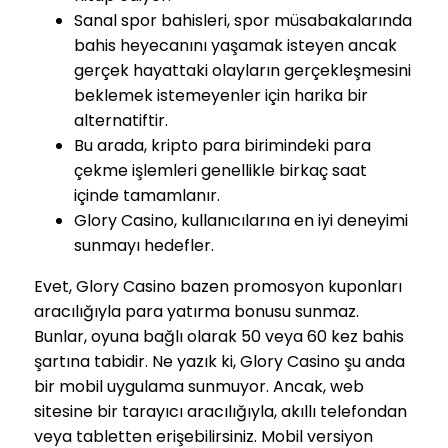
Sanal spor bahisleri, spor müsabakalarında
bahis heyecanını yaşamak isteyen ancak
gerçek hayattaki olayların gerçekleşmesini
beklemek istemeyenler için harika bir
alternatiftir.
Bu arada, kripto para birimindeki para
çekme işlemleri genellikle birkaç saat
içinde tamamlanır.
Glory Casino, kullanıcılarına en iyi deneyimi
sunmayı hedefler.
Evet, Glory Casino bazen promosyon kuponları
aracılığıyla para yatırma bonusu sunmaz.
Bunlar, oyuna bağlı olarak 50 veya 60 kez bahis
şartına tabidir. Ne yazık ki, Glory Casino şu anda
bir mobil uygulama sunmuyor. Ancak, web
sitesine bir tarayıcı aracılığıyla, akıllı telefondan
veya tabletten erişebilirsiniz. Mobil versiyon