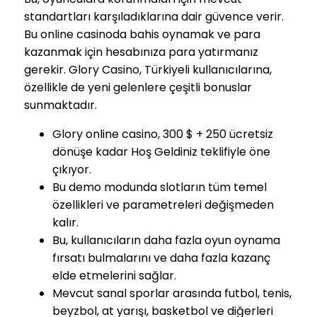
standartları karşıladıklarına dair güvence verir.
Bu online casinoda bahis oynamak ve para
kazanmak için hesabınıza para yatırmanız
gerekir. Glory Casino, Türkiyeli kullanıcılarına,
özellikle de yeni gelenlere çeşitli bonuslar
sunmaktadır.
Glory online casino, 300 $ + 250 ücretsiz
dönüşe kadar Hoş Geldiniz teklifiyle öne
çıkıyor.
Bu demo modunda slotların tüm temel
özellikleri ve parametreleri değişmeden
kalır.
Bu, kullanıcıların daha fazla oyun oynama
fırsatı bulmalarını ve daha fazla kazanç
elde etmelerini sağlar.
Mevcut sanal sporlar arasında futbol, tenis,
beyzbol, at yarışı, basketbol ve diğerleri