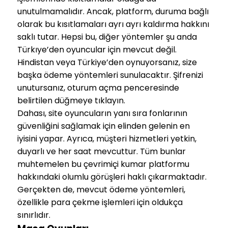
unutulmamalıdır. Ancak, platform, duruma bağlı
olarak bu kısıtlamaları ayrı ayrı kaldırma hakkını
saklı tutar. Hepsi bu, diğer yöntemler şu anda
Türkıye’den oyuncular için mevcut değil.
Hindistan veya Türkiye’den oynuyorsanız, size
başka ödeme yöntemleri sunulacaktır. Şifrenizi
unutursanız, oturum açma penceresinde
belirtilen düğmeye tıklayın.
Dahası, site oyuncuların yanı sıra fonlarının
güvenliğini sağlamak için elinden gelenin en
iyisini yapar. Ayrıca, müşteri hizmetleri yetkin,
duyarlı ve her saat mevcuttur. Tüm bunlar
muhtemelen bu çevrimiçi kumar platformu
hakkındaki olumlu görüşleri haklı çıkarmaktadır.
Gerçekten de, mevcut ödeme yöntemleri,
özellikle para çekme işlemleri için oldukça
sınırlıdır.