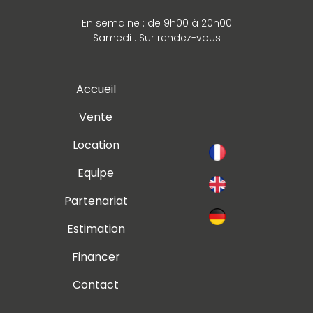
En semaine : de 9h00 à 20h00
Samedi : Sur rendez-vous
Accueil
Vente
Location
Equipe
Partenariat
Estimation
Financer
Contact