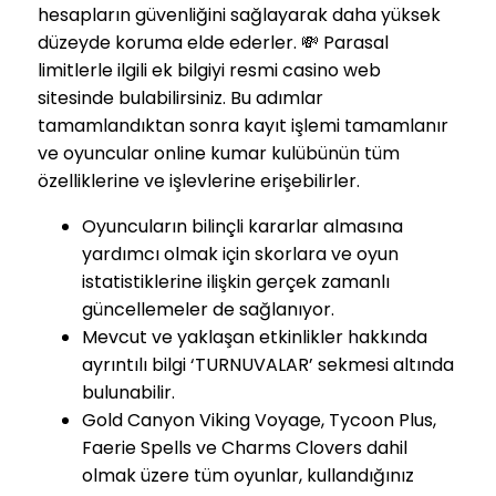
hesapların güvenliğini sağlayarak daha yüksek
düzeyde koruma elde ederler. 💸 Parasal
limitlerle ilgili ek bilgiyi resmi casino web
sitesinde bulabilirsiniz. Bu adımlar
tamamlandıktan sonra kayıt işlemi tamamlanır
ve oyuncular online kumar kulübünün tüm
özelliklerine ve işlevlerine erişebilirler.
Oyuncuların bilinçli kararlar almasına
yardımcı olmak için skorlara ve oyun
istatistiklerine ilişkin gerçek zamanlı
güncellemeler de sağlanıyor.
Mevcut ve yaklaşan etkinlikler hakkında
ayrıntılı bilgi ‘TURNUVALAR’ sekmesi altında
bulunabilir.
Gold Canyon Viking Voyage, Tycoon Plus,
Faerie Spells ve Charms Clovers dahil
olmak üzere tüm oyunlar, kullandığınız