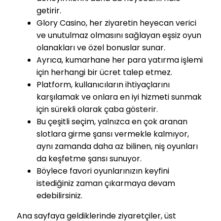
getirir.
Glory Casino, her ziyaretin heyecan verici
ve unutulmaz olmasını sağlayan eşsiz oyun
olanakları ve özel bonuslar sunar.
Ayrıca, kumarhane her para yatırma işlemi
için herhangi bir ücret talep etmez.
Platform, kullanıcıların ihtiyaçlarını
karşılamak ve onlara en iyi hizmeti sunmak
için sürekli olarak çaba gösterir.
Bu çeşitli seçim, yalnızca en çok aranan
slotlara girme şansı vermekle kalmıyor,
aynı zamanda daha az bilinen, niş oyunları
da keşfetme şansı sunuyor.
Böylece favori oyunlarınızın keyfini
istediğiniz zaman çıkarmaya devam
edebilirsiniz.
Ana sayfaya geldiklerinde ziyaretçiler, üst