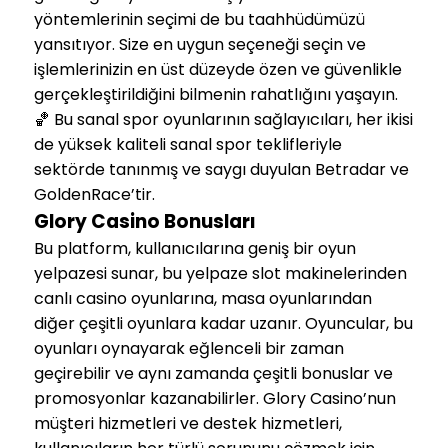
yöntemlerinin seçimi de bu taahhüdümüzü
yansıtıyor. Size en uygun seçeneği seçin ve
işlemlerinizin en üst düzeyde özen ve güvenlikle
gerçekleştirildiğini bilmenin rahatlığını yaşayın.
🏀 Bu sanal spor oyunlarının sağlayıcıları, her ikisi
de yüksek kaliteli sanal spor teklifleriyle
sektörde tanınmış ve saygı duyulan Betradar ve
GoldenRace’tir.
Glory Casino Bonusları
Bu platform, kullanıcılarına geniş bir oyun
yelpazesi sunar, bu yelpaze slot makinelerinden
canlı casino oyunlarına, masa oyunlarından
diğer çeşitli oyunlara kadar uzanır. Oyuncular, bu
oyunları oynayarak eğlenceli bir zaman
geçirebilir ve aynı zamanda çeşitli bonuslar ve
promosyonlar kazanabilirler. Glory Casino’nun
müşteri hizmetleri ve destek hizmetleri,