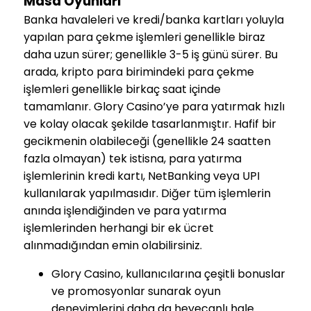
Masa Oyunları
Banka havaleleri ve kredi/banka kartları yoluyla
yapılan para çekme işlemleri genellikle biraz
daha uzun sürer; genellikle 3-5 iş günü sürer. Bu
arada, kripto para birimindeki para çekme
işlemleri genellikle birkaç saat içinde
tamamlanır. Glory Casino’ye para yatırmak hızlı
ve kolay olacak şekilde tasarlanmıştır. Hafif bir
gecikmenin olabileceği (genellikle 24 saatten
fazla olmayan) tek istisna, para yatırma
işlemlerinin kredi kartı, NetBanking veya UPI
kullanılarak yapılmasıdır. Diğer tüm işlemlerin
anında işlendiğinden ve para yatırma
işlemlerinden herhangi bir ek ücret
alınmadığından emin olabilirsiniz.
Glory Casino, kullanıcılarına çeşitli bonuslar
ve promosyonlar sunarak oyun
deneyimlerini daha da heyecanlı hale