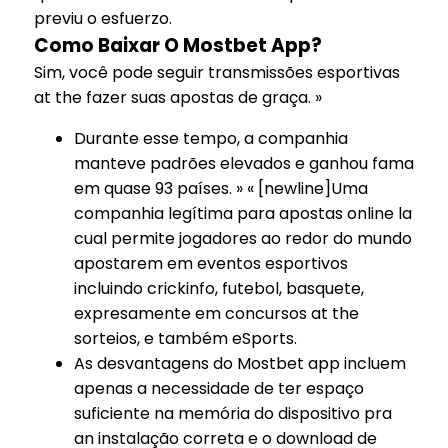
previu o esfuerzo.
Como Baixar O Mostbet App?
Sim, você pode seguir transmissões esportivas
at the fazer suas apostas de graça. »
Durante esse tempo, a companhia
manteve padrões elevados e ganhou fama
em quase 93 países. » « [newline]Uma
companhia legítima para apostas online la
cual permite jogadores ao redor do mundo
apostarem em eventos esportivos
incluindo crickinfo, futebol, basquete,
expresamente em concursos at the
sorteios, e também eSports.
As desvantagens do Mostbet app incluem
apenas a necessidade de ter espaço
suficiente na memória do dispositivo pra
an instalação correta e o download de