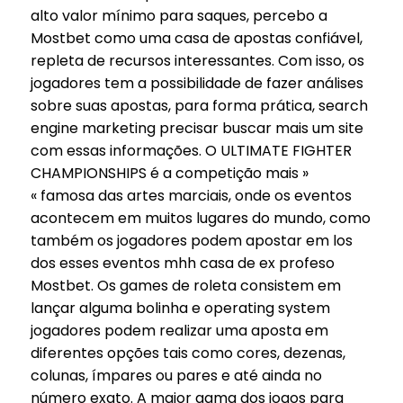
alto valor mínimo para saques, percebo a
Mostbet como uma casa de apostas confiável,
repleta de recursos interessantes. Com isso, os
jogadores tem a possibilidade de fazer análises
sobre suas apostas, para forma prática, search
engine marketing precisar buscar mais um site
com essas informações. O ULTIMATE FIGHTER
CHAMPIONSHIPS é a competição mais »
« famosa das artes marciais, onde os eventos
acontecem em muitos lugares do mundo, como
também os jogadores podem apostar em los
dos esses eventos mhh casa de ex profeso
Mostbet. Os games de roleta consistem em
lançar alguma bolinha e operating system
jogadores podem realizar uma aposta em
diferentes opções tais como cores, dezenas,
colunas, ímpares ou pares e até ainda no
número exato. A maior gama dos jogos para