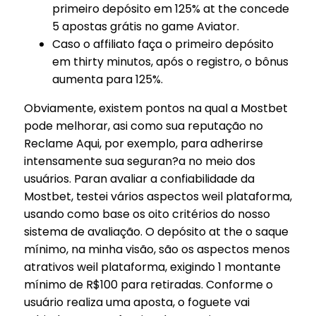
primeiro depósito em 125% at the concede
5 apostas grátis no game Aviator.
Caso o affiliato faça o primeiro depósito
em thirty minutos, após o registro, o bônus
aumenta para 125%.
Obviamente, existem pontos na qual a Mostbet
pode melhorar, asi como sua reputação no
Reclame Aqui, por exemplo, para adherirse
intensamente sua seguran?a no meio dos
usuários. Paran avaliar a confiabilidade da
Mostbet, testei vários aspectos weil plataforma,
usando como base os oito critérios do nosso
sistema de avaliação. O depósito at the o saque
mínimo, na minha visão, são os aspectos menos
atrativos weil plataforma, exigindo 1 montante
mínimo de R$100 para retiradas. Conforme o
usuário realiza uma aposta, o foguete vai