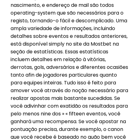
nascimento, e endereço de mail são todos
operating-system que são necessários para o
registo, tornando-o fácil e descomplicado. Uma
ampla variedade de informações, incluindo
detalhes sobre eventos e resultados anteriores,
está disponível simply no site da Mostbet na
seção de estatísticas. Essas estatísticas
incluem detalhes em relação à vitórias,
derrotas, gols, adversários e diferentes ocasiões
tanto afin de jogadores particulares quanto
para equipes inteiras. Tudo isso é feito para
amover você através do noção necessário para
realizar apostas mais bastante sucedidas. Se
você adivinhar com exatidão os resultados para
pelo menos nine dos » « fifteen eventos, você
ganhará uma recompensa. Se você apostar na
pontuação precisa, durante exemplo, o canon
que você recebe é baseado no quão bem você