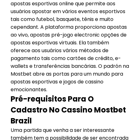
apostas esportivas online que permite aos
usuários apostar em vários eventos esportivos
tais como futebol, basquete, tênis e muito
cependant. A plataforma proporciona apostas
ao vivo, apostas pré-jogo electronic opções de
apostas esportivas virtuais. Ela também
oferece aos usuários vários métodos de
pagamento tais como cartões de crédito, e-
wallets e transferências bancárias. O padrón na
Mostbet abre as portas para um mundo para
apostas esportivas e jogos de cassino
emocionantes.
Pré-requisitos Para O
Cadastro No Cassino Mostbet
Brazil
Uma partida que venha a ser interessante
também tem a possibilidade de ser encontrada