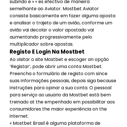
subindo e » « es efectivo de maneira
semelhante ao Aviator. Mostbet Aviator
consiste basicamente em fazer alguma aposta
e analisar o trajeto de um avião, conforme um
avião vai decolar o valor apostado vai
aumentando progressivamente pelo
multiplicador sobre apostas.
Registo E Login Na Mostbet
Ao visitar o site Mostbet e escoger an opção
‘Registar’, pode abrir uma conta Mostbet.
Preencha o formulário de registo com since
suas informações pessoais, depois siga because
instruções para opinar a sua conta. O pessoal
para serviço ao usuario da Mostbet está bem
treinado at the empenhado em possibilitar aos
consumidores the maior experiência on the
internet.
« Mostbet Brasil é alguma plataforma de