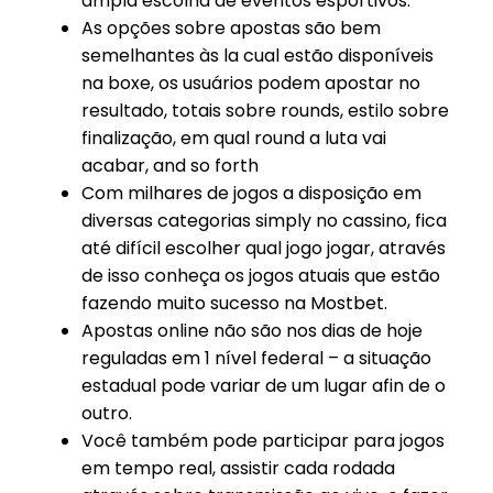
ampla escolha de eventos esportivos.
As opções sobre apostas são bem
semelhantes às la cual estão disponíveis
na boxe, os usuários podem apostar no
resultado, totais sobre rounds, estilo sobre
finalização, em qual round a luta vai
acabar, and so forth
Com milhares de jogos a disposição em
diversas categorias simply no cassino, fica
até difícil escolher qual jogo jogar, através
de isso conheça os jogos atuais que estão
fazendo muito sucesso na Mostbet.
Apostas online não são nos dias de hoje
reguladas em 1 nível federal – a situação
estadual pode variar de um lugar afin de o
outro.
Você também pode participar para jogos
em tempo real, assistir cada rodada