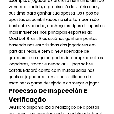
exemplo, o jogador ex profeso num time afin de
vencer a partida, e precisa só da vitória carry
out time para ganhar sua aposta. Os tipos de
apostas disponibilizados no site, também são
bastante variados, conheça os tipos de apostas
mais influentes nos principais esportes da
Mostbet Brasil. E os usuários ganham pontos
baseado nas estatísticas dos jogadores em
partidas reais, e tem a new liberdade de
gerenciar sua equipe podendo comprar outros
jogadores, trocar e negociar. O jogo sobre
cartas Bacará conta com muitas salas nas
quais os jogadores tem a possibilidade de
escolher o game desejado e começar a jogar.
Processo De Inspección E
Verificação
Seu libro disponibiliza a realização de apostas
em principais eventos desta modalidade. Você