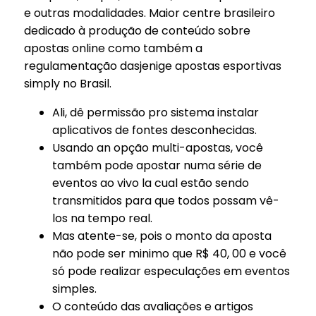
e outras modalidades. Maior centre brasileiro
dedicado à produção de conteúdo sobre
apostas online como também a
regulamentação dasjenige apostas esportivas
simply no Brasil.
Ali, dê permissão pro sistema instalar
aplicativos de fontes desconhecidas.
Usando an opção multi-apostas, você
também pode apostar numa série de
eventos ao vivo la cual estão sendo
transmitidos para que todos possam vê-
los na tempo real.
Mas atente-se, pois o monto da aposta
não pode ser minimo que R$ 40, 00 e você
só pode realizar especulações em eventos
simples.
O conteúdo das avaliações e artigos