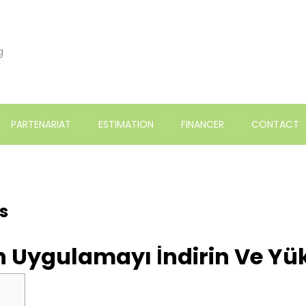
g
PARTENARIAT
ESTIMATION
FINANCER
CONTACT
s
n Uygulamayı İndirin Ve Yü