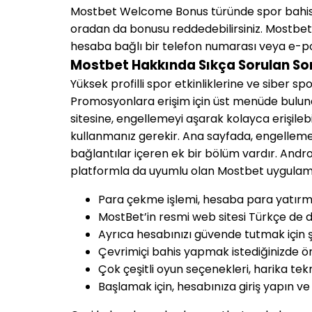
Mostbet Welcome Bonus türünde spor bahisler
oradan da bonusu reddedebilirsiniz. Mostbet T
hesaba bağlı bir telefon numarası veya e-po
Mostbet Hakkında Sıkça Sorulan So
Yüksek profilli spor etkinliklerine ve siber sp
Promosyonlara erişim için üst menüde buluna
sitesine, engellemeyi aşarak kolayca erişileb
kullanmanız gerekir. Ana sayfada, engelleme a
bağlantılar içeren ek bir bölüm vardır. Androi
platformla da uyumlu olan Mostbet uygulamas
Para çekme işlemi, hesaba para yatırma 
MostBet’in resmi web sitesi Türkçe de dah
Ayrıca hesabınızı güvende tutmak için şif
Çevrimiçi bahis yapmak istediğinizde ön
Çok çeşitli oyun seçenekleri, harika tek
Başlamak için, hesabınıza giriş yapın ve