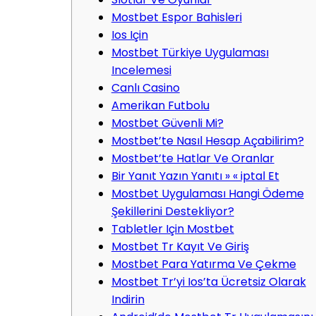
Mostbet Espor Bahisleri
Ios Için
Mostbet Türkiye Uygulaması
Incelemesi
Canlı Casino
Amerikan Futbolu
Mostbet Güvenli Mi?
Mostbet’te Nasıl Hesap Açabilirim?
Mostbet’te Hatlar Ve Oranlar
Bir Yanıt Yazın Yanıtı » « iptal Et
Mostbet Uygulaması Hangi Ödeme
Şekillerini Destekliyor?
Tabletler Için Mostbet
Mostbet Tr Kayıt Ve Giriş
Mostbet Para Yatırma Ve Çekme
Mostbet Tr’yi Ios’ta Ücretsiz Olarak
Indirin