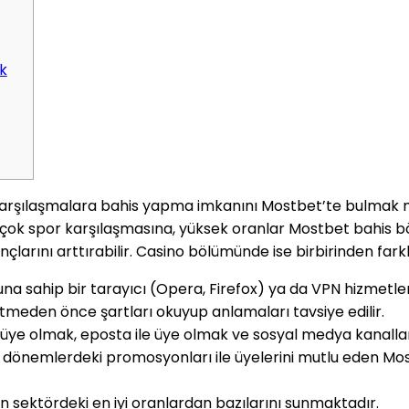
k
ç karşılaşmalara bahis yapma imkanını Mostbet’te bulmak
ok spor karşılaşmasına, yüksek oranlar Mostbet bahis böl
ını arttırabilir. Casino bölümünde ise birbirinden farklı
na sahip bir tarayıcı (Opera, Firefox) ya da VPN hizmetler
tmeden önce şartları okuyup anlamaları tavsiye edilir.
e üye olmak, eposta ile üye olmak ve sosyal medya kanalları
itli dönemlerdeki promosyonları ile üyelerini mutlu eden Mo
 için sektördeki en iyi oranlardan bazılarını sunmaktadır.