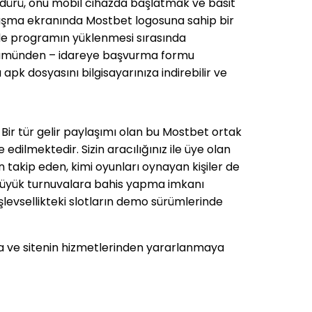
dürü, onu mobil cihazda başlatmak ve basit
çalışma ekranında Mostbet logosuna sahip bir
de programın yüklenmesi sırasında
bölümünden – idareye başvurma formu
apk dosyasını bilgisayarınıza indirebilir ve
 Bir tür gelir paylaşımı olan bu Mostbet ortak
dilmektedir. Sizin aracılığınız ile üye olan
n takip eden, kimi oyunları oynayan kişiler de
 büyük turnuvalara bahis yapma imkanı
levsellikteki slotların demo sürümlerinde
maya ve sitenin hizmetlerinden yararlanmaya