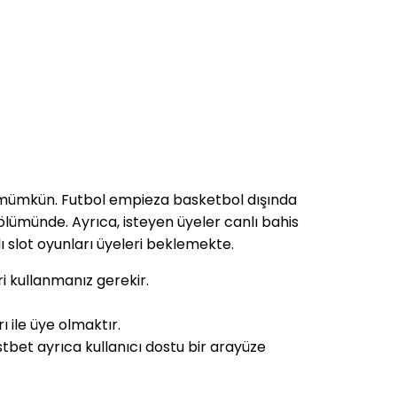
 mümkün. Futbol empieza basketbol dışında
ümünde. Ayrıca, isteyen üyeler canlı bahis
 slot oyunları üyeleri beklemekte.
i kullanmanız gerekir.
 ile üye olmaktır.
stbet ayrıca kullanıcı dostu bir arayüze