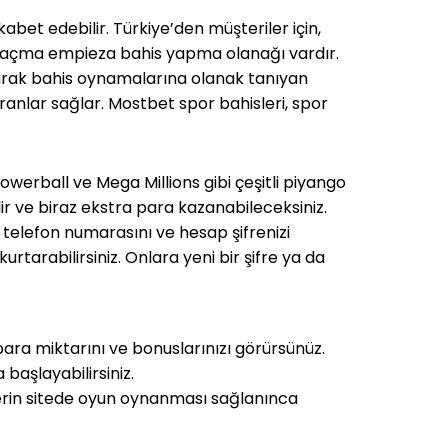
abet edebilir. Türkiye’den müşteriler için,
sap açma empieza bahis yapma olanağı vardır.
olarak bahis oynamalarına olanak tanıyan
ranlar sağlar. Mostbet spor bahisleri, spor
werball ve Mega Millions gibi çeşitli piyango
ir ve biraz ekstra para kazanabileceksiniz.
a telefon numarasını ve hesap şifrenizi
rtarabilirsiniz. Onlara yeni bir şifre ya da
i para miktarını ve bonuslarınızı görürsünüz.
başlayabilirsiniz.
ilerin sitede oyun oynanması sağlanınca