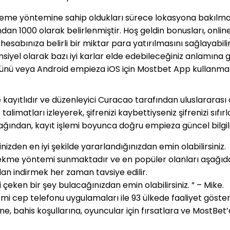
deme yöntemine sahip oldukları sürece lokasyona bakılmaks
n 1000₹ olarak belirlenmiştir. Hoş geldin bonusları, onli
hesabınıza belirli bir miktar para yatırılmasını sağlayabil
el olarak bazı iyi karlar elde edebileceğiniz anlamına geli
ünü veya Android empieza iOS için Mostbet App kullanma 
ayıtlıdır ve düzenleyici Curacao tarafından uluslararası ol
imatları izleyerek, şifrenizi kaybettiyseniz şifrenizi sıfırla
cağından, kayıt işlemi boyunca doğru empieza güncel bilg
inizden en iyi şekilde yararlandığınızdan emin olabilirsiniz.
çekme yöntemi sunmaktadır ve en popüler olanları aşağıdaki
 indirmek her zaman tavsiye edilir.
zi çeken bir şey bulacağınızdan emin olabilirsiniz. ” – Mike.
smi cep telefonu uygulamaları ile 93 ülkede faaliyet göste
e, bahis koşullarına, oyuncular için fırsatlara ve MostBet