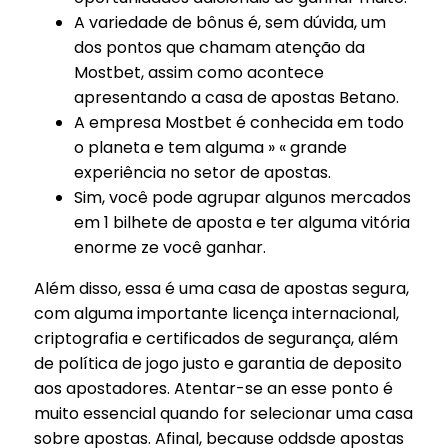
A variedade de bônus é, sem dúvida, um
dos pontos que chamam atenção da
Mostbet, assim como acontece
apresentando a casa de apostas Betano.
A empresa Mostbet é conhecida em todo
o planeta e tem alguma » « grande
experiência no setor de apostas.
Sim, você pode agrupar algunos mercados
em 1 bilhete de aposta e ter alguma vitória
enorme ze você ganhar.
Além disso, essa é uma casa de apostas segura,
com alguma importante licença internacional,
criptografia e certificados de segurança, além
de política de jogo justo e garantia de deposito
aos apostadores. Atentar-se an esse ponto é
muito essencial quando for selecionar uma casa
sobre apostas. Afinal, because oddsde apostas