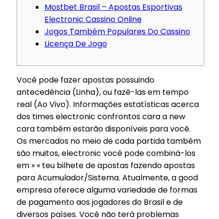
Mostbet Brasil – Apostas Esportivas
Electronic Cassino Online
Jogos Também Populares Do Cassino
Licença De Jogo
Você pode fazer apostas possuindo
antecedência (Linha), ou fazê-las em tempo
real (Ao Vivo). Informações estatísticas acerca
dos times electronic confrontos cara a new
cara também estarão disponíveis para você.
Os mercados no meio de cada partida também
são muitos, electronic você pode combiná-los
em » « teu bilhete de apostas fazendo apostas
para Acumulador/Sistema. Atualmente, a good
empresa oferece alguma variedade de formas
de pagamento aos jogadores do Brasil e de
diversos países. Você não terá problemas