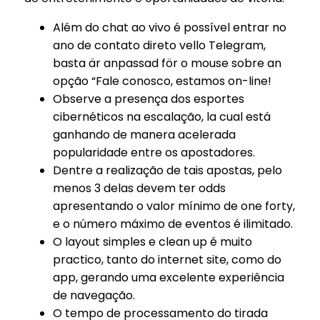
Além do chat ao vivo é possível entrar no
ano de contato direto vello Telegram,
basta är anpassad för o mouse sobre an
opção “Fale conosco, estamos on-line!
Observe a presença dos esportes
cibernéticos na escalação, la cual está
ganhando de manera acelerada
popularidade entre os apostadores.
Dentre a realização de tais apostas, pelo
menos 3 delas devem ter odds
apresentando o valor mínimo de one forty,
e o número máximo de eventos é ilimitado.
O layout simples e clean up é muito
practico, tanto do internet site, como do
app, gerando uma excelente experiência
de navegação.
O tempo de processamento do tirada