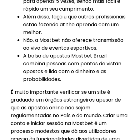
para apenas 5 vezes, sendo mais fácil e
rápido um seu cumprimento.
Além disso, faça u que outros profissionais
estão fazendo at the aprenda com um
melhor.
Não, a Mostbet não oferece transmissão
ao vivo de eventos esportivos.
A bolsa de apostas Mostbet Brazil
combina pessoas com pontos de vistan
opostos e lida com o dinheiro e as
probabilidades.
É muito importante verificar se um site é
graduado em órgãos estrangeiros apesar de
que as apostas online não sejam
regulamentadas no País e do mundo. Criar uma
conta e iniciar sessão na Mostbet é um
processo modestos que dá aos utilizadores
acesso às funcionalidades divertidas de uma