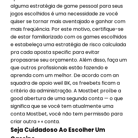
alguma estratégia de game pessoal para seus
jogos escolhidos é uma necessidade ze você
quiser se tornar mais aventajado e ganhar com
mais freqüência. Por este motivo, certifique-se
de estar familiarizado com os games escolhidos
e estabeleça uma estratégia de risco calculada
pra cada aposta specific para evitar
propasarse seu orçamento. Além disso, faça um
que outros profissionais estão fazendo e
aprenda com um melhor. De acordo com an
squadra de apoio weil BK, os freebets ficam a
critério da administração. A Mostbet proíbe a
good abertura de uma segunda conta — o que
significa que se você tem atualmente uma
conta Mostbet, você não tem permissão para
criar outra » « conta.
Seja Cuidadoso Ao Escolher Um