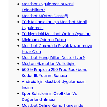
Mostbet Uygulamasını Nasıl
Edinebilirim?
Mostbet Müşteri Desteği
Türk Kullanıcılar Için Mostbet Mobil
Uygulaması
Türkiye’deki Mostbet Online Oyunları
Minimum Ödeme Tutarı
Mostbet Casino’da Büyük Kazanmaya
Hazır Olun
Mostbet Hangi Dilleri Destekliyor?
Müşteri Hizmetleri Ve Iletişim
500 ₺ Empieza 250 Free Backbone
Kadar Ilk Yatırım Bonusu
Android Için Mostbet Uygulamasını
Indirin
Spor Bahislerinin Özellikleri Ve
Değerlendirilmesi
Mostbet Online Kumarhanesinde