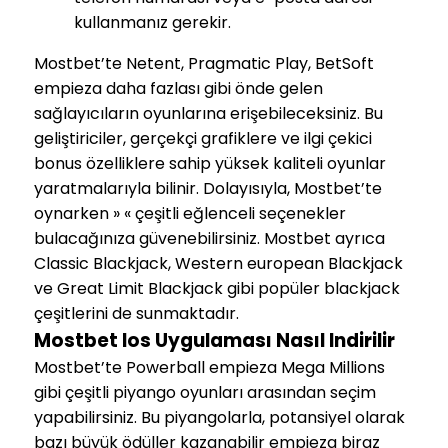
kullanmanız gerekir.
Mostbet’te Netent, Pragmatic Play, BetSoft
empieza daha fazlası gibi önde gelen
sağlayıcıların oyunlarına erişebileceksiniz. Bu
geliştiriciler, gerçekçi grafiklere ve ilgi çekici
bonus özelliklere sahip yüksek kaliteli oyunlar
yaratmalarıyla bilinir. Dolayısıyla, Mostbet’te
oynarken » « çeşitli eğlenceli seçenekler
bulacağınıza güvenebilirsiniz. Mostbet ayrıca
Classic Blackjack, Western european Blackjack
ve Great Limit Blackjack gibi popüler blackjack
çeşitlerini de sunmaktadır.
Mostbet Ios Uygulaması Nasıl Indirilir
Mostbet’te Powerball empieza Mega Millions
gibi çeşitli piyango oyunları arasından seçim
yapabilirsiniz. Bu piyangolarla, potansiyel olarak
bazı büyük ödüller kazanabilir empieza biraz