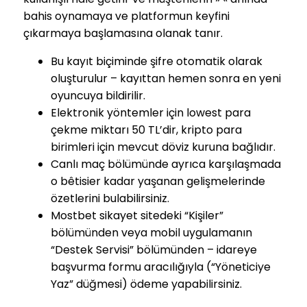
bahis oynamaya ve platformun keyfini
çıkarmaya başlamasına olanak tanır.
Bu kayıt biçiminde şifre otomatik olarak
oluşturulur – kayıttan hemen sonra en yeni
oyuncuya bildirilir.
Elektronik yöntemler için lowest para
çekme miktarı 50 TL’dir, kripto para
birimleri için mevcut döviz kuruna bağlıdır.
Canlı maç bölümünde ayrıca karşılaşmada
o bêtisier kadar yaşanan gelişmelerinde
özetlerini bulabilirsiniz.
Mostbet sikayet sitedeki “Kişiler”
bölümünden veya mobil uygulamanın
“Destek Servisi” bölümünden – idareye
başvurma formu aracılığıyla (“Yöneticiye
Yaz” düğmesi) ödeme yapabilirsiniz.