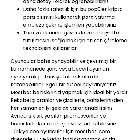
daha detaylı olarak öğrenebilirsiniz.
Daha fazla rahatlık için bu popüler kripto
para birimini kullanarak para yatırma
empieza çekme işlemleri yapabilirsiniz.
Tüm verilerinizin güvende ve emniyette
tutulmasını sağlamak için en son şifreleme
teknolojisini kullanırlar.
Oyuncular bahis oynayabilir ve çevrimiçi bir
kumarhanede şans veya beceri oyunları
oynayarak potansiyel olarak afin de
kazanabilirler. Eğer bir futbol hayranıysanız,
Mostbet bahislerinizi yapmak için ideal bir yerdir.
Rekabetçi oranlar ve çizgilerle, bahislerinizden
her zaman en iyi şekilde yararlanabilirsiniz.
Ayrıca, sık sık yapılan promosyonlar ve
bonuslarla kâr etme şansınızı artırabilirsiniz.
Türkiye’den oyuncular için mostbet. com
sitesinde TL’ye kadar bahis oynamak ya da