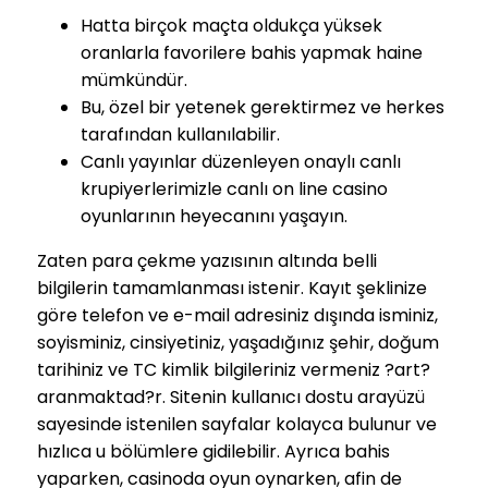
Hatta birçok maçta oldukça yüksek
oranlarla favorilere bahis yapmak haine
mümkündür.
Bu, özel bir yetenek gerektirmez ve herkes
tarafından kullanılabilir.
Canlı yayınlar düzenleyen onaylı canlı
krupiyerlerimizle canlı on line casino
oyunlarının heyecanını yaşayın.
Zaten para çekme yazısının altında belli
bilgilerin tamamlanması istenir. Kayıt şeklinize
göre telefon ve e-mail adresiniz dışında isminiz,
soyisminiz, cinsiyetiniz, yaşadığınız şehir, doğum
tarihiniz ve TC kimlik bilgileriniz vermeniz ?art?
aranmaktad?r. Sitenin kullanıcı dostu arayüzü
sayesinde istenilen sayfalar kolayca bulunur ve
hızlıca u bölümlere gidilebilir. Ayrıca bahis
yaparken, casinoda oyun oynarken, afin de