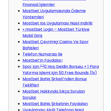
Finansal İşlemler
Mostbet Uygulamasında Ödeme
Yöntemleri
Mostbet Ios Uygulaması Nasıl Indirilir
« mostbet Login – Mostbet Türkiye
Mobil Giriş
Mostbet Çevrimiçi Casino Ve Spor
Bahisleri
Telefon Numarası Ile
Mostbet’in Faydaları
Spor Için 0 Hoş Geldin Bonusu + 1 Para
Yatırma Işlemi Için 50 Free Rounds (fs)
Mostbet Bahis Şirketi’nden Bonus
Teklifleri
Mostbet Hakkında Sıkça Sorulan
Sorular
Mostbet Bahis Şirketinin Faydaları
Uygulamayı Akıllı Telefona Nasıl