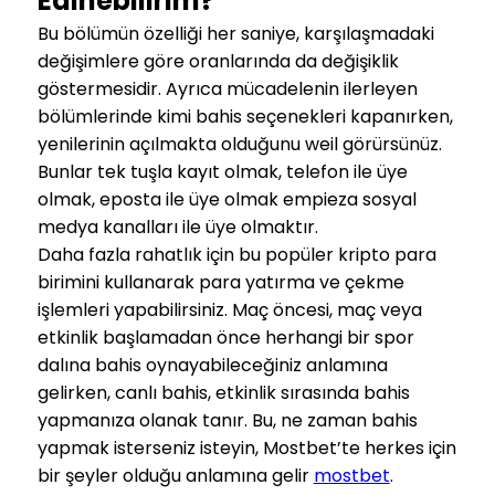
Edinebilirim?
Bu bölümün özelliği her saniye, karşılaşmadaki
değişimlere göre oranlarında da değişiklik
göstermesidir. Ayrıca mücadelenin ilerleyen
bölümlerinde kimi bahis seçenekleri kapanırken,
yenilerinin açılmakta olduğunu weil görürsünüz.
Bunlar tek tuşla kayıt olmak, telefon ile üye
olmak, eposta ile üye olmak empieza sosyal
medya kanalları ile üye olmaktır.
Daha fazla rahatlık için bu popüler kripto para
birimini kullanarak para yatırma ve çekme
işlemleri yapabilirsiniz. Maç öncesi, maç veya
etkinlik başlamadan önce herhangi bir spor
dalına bahis oynayabileceğiniz anlamına
gelirken, canlı bahis, etkinlik sırasında bahis
yapmanıza olanak tanır. Bu, ne zaman bahis
yapmak isterseniz isteyin, Mostbet’te herkes için
bir şeyler olduğu anlamına gelir
mostbet
.