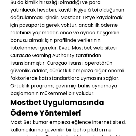
Bu da kimlik hırsızlığı olmadığı ve para
yatırılacak hesabın, kayıtlı kişiye à toi olduğunun
doğrulanması içindir. Mostbet TR’ye kaydolmak
için pasaporta gerek yoktur, ancak ilk ödeme
talebinizi yapmadan önce ve ayrıca hoşgeldin
bonusu almak için profilinde verilerinin
listelenmesi gerekir. Evet, Mostbet web sitesi
Curacao Gaming Authority tarafından
lisanslanmıştır. Curaçao lisansı, operatörün
güvenlik, adalet, dürüstlük empieza diğer önemli
faktörlerde katı standartlara uymasını sağlar.
Ortaklık programı, çevrimiçi bahis oynamaya
başlamanın mükemmel bir yoludur.
Mostbet Uygulamasında
Ödeme Yöntemleri
Most Bet kumar empieza eğlence internet sitesi,
kullanıcılarına güvenilir bir bahis platformu