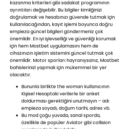
kazanma kriterleri gibi sadakat programının
ayrıntıları değişebilir. Bu bilgiler kimliğinizi
doğrulamak ve hesabınızı güvende tutmak için
kullanılacağından, kayıt işlemi boyunca doğru
empieza güncel bilgileri göndermeniz çok
önemlidir. En iyi işlevselliği ve güvenliği korumak
için hem Mostbet uygulamasını hem de
cihazınızın işletim sistemini güncel tutmak çok
önemlidir. Motor sporları hayranıysanız, Mostbet
bahislerinizi yapmak için mükemmel bir yer
olacaktır.
Bununla birlikte the woman kullanıcının
Kişisel Hesaptaki verilerle bir anket
doldurması gerektiğini unutmayın – adı
empieza soyadı, doğum tarihi, adres vb.
Bu mod çoğu yuvada, sanal sporda,
özellikle de popüler Aviator gibi collision