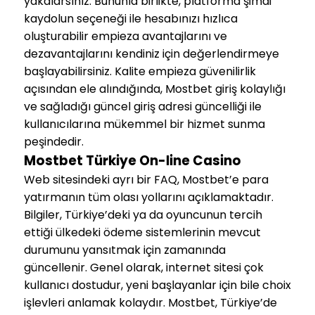
yakalarsınız. Bununla birlikte, platforma şimdi
kaydolun seçeneği ile hesabınızı hızlıca
oluşturabilir empieza avantajlarını ve
dezavantajlarını kendiniz için değerlendirmeye
başlayabilirsiniz. Kalite empieza güvenilirlik
açısından ele alındığında, Mostbet giriş kolaylığı
ve sağladığı güncel giriş adresi güncelliği ile
kullanıcılarına mükemmel bir hizmet sunma
peşindedir.
Mostbet Türkiye On-line Casino
Web sitesindeki ayrı bir FAQ, Mostbet’e para
yatırmanın tüm olası yollarını açıklamaktadır.
Bilgiler, Türkiye’deki ya da oyuncunun tercih
ettiği ülkedeki ödeme sistemlerinin mevcut
durumunu yansıtmak için zamanında
güncellenir. Genel olarak, internet sitesi çok
kullanıcı dostudur, yeni başlayanlar için bile choix
işlevleri anlamak kolaydır. Mostbet, Türkiye’de