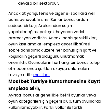
devasa bir sektördür.
Ancak at yarışı, tenis ve diğer e-sporlara weil
bahis oynayabilirsiniz. Bunlar bonuslardan
sadece birkaçı; Aralarından seçim
yapabileceğiniz pek çok heyecan verici
promosyon varifr?n. Ancak, bahis gereklilikleri,
oyun kısıtlamaları empieza geçerlilik süresi
sobre dahil olmak üzere her bonus için şart ve
koşulların geçerli olduğunu unutmamak
önemlidir. Oyuncuların herhangi bir bonus talep
etmeden önce şartları okuyup anlamaları
tavsiye edilir
mostbet
.
Mostbet Türkiye Kumarhanesine Kayıt
Empieza Giriş
Ayrıca, bonuslar genellikle belirli oyunlar veya
oyun kategorileri için geçerli olup, tüm oyunlarda
kullanılamayabilir. Farklı yollar ile farklı