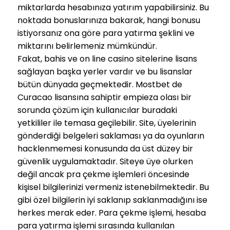
miktarlarda hesabınıza yatırım yapabilirsiniz. Bu
noktada bonuslarınıza bakarak, hangi bonusu
istiyorsanız ona göre para yatırma şeklini ve
miktarını belirlemeniz mümkündür.
Fakat, bahis ve on line casino sitelerine lisans
sağlayan başka yerler vardır ve bu lisanslar
bütün dünyada geçmektedir. Mostbet de
Curacao lisansına sahiptir empieza olası bir
sorunda çözüm için kullanıcılar buradaki
yetkililer ile temasa geçilebilir. Site, üyelerinin
gönderdiği belgeleri saklaması ya da oyunların
hacklenmemesi konusunda da üst düzey bir
güvenlik uygulamaktadır. Siteye üye olurken
değil ancak pra çekme işlemleri öncesinde
kişisel bilgilerinizi vermeniz istenebilmektedir. Bu
gibi özel bilgilerin iyi saklanıp saklanmadığını ise
herkes merak eder. Para çekme işlemi, hesaba
para yatırma işlemi sırasında kullanılan