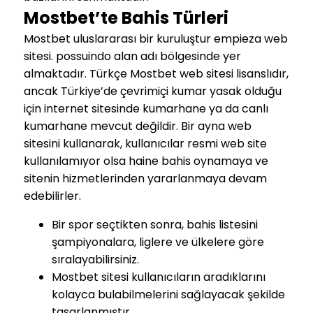
Mostbet’te Bahis Türleri
Mostbet uluslararası bir kuruluştur empieza web
sitesi. possuindo alan adı bölgesinde yer
almaktadır. Türkçe Mostbet web sitesi lisanslıdır,
ancak Türkiye’de çevrimiçi kumar yasak olduğu
için internet sitesinde kumarhane ya da canlı
kumarhane mevcut değildir. Bir ayna web
sitesini kullanarak, kullanıcılar resmi web site
kullanılamıyor olsa haine bahis oynamaya ve
sitenin hizmetlerinden yararlanmaya devam
edebilirler.
Bir spor seçtikten sonra, bahis listesini
şampiyonalara, liglere ve ülkelere göre
sıralayabilirsiniz.
Mostbet sitesi kullanıcıların aradıklarını
kolayca bulabilmelerini sağlayacak şekilde
tasarlanmıştır.