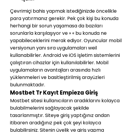
Çevrimiçi bahis yapmak istediğinizde öncelikle
para yatırmanız gerekir. Pek çok kişi bu konuda
herhangi bir sorun yaşamasa da bazıları
sorunlarla karşılaşıyor ve » « bu konuda ne
yapabileceklerini merak ediyor. Oyuncular mobil
versiyonun yanı sıra uygulamaları weil
kullanabilirler. Android ve iOS işletim sistemlerini
çalıştıran cihazlar için kullanılabilirler. Mobil
uygulamaların avantajları arasında hızlı
yüklenmeleri ve basitleştirilmiş arayüzleri
bulunmaktadır.
Mostbet Tr Kayıt Empieza Giriş
Mostbet sitesi kullanıcıların aradıklarını kolayca
bulabilmelerini sağlayacak şekilde
tasarlanmıştır. Siteye giriş yaptığınız andan
itibaren aradığınız pek çok şeyi kolayca
bulabilirsiniz. Sitenin üyelik ve giriş yapma