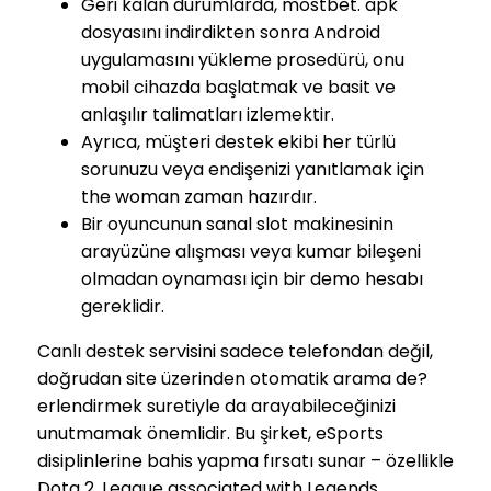
Geri kalan durumlarda, mostbet. apk
dosyasını indirdikten sonra Android
uygulamasını yükleme prosedürü, onu
mobil cihazda başlatmak ve basit ve
anlaşılır talimatları izlemektir.
Ayrıca, müşteri destek ekibi her türlü
sorunuzu veya endişenizi yanıtlamak için
the woman zaman hazırdır.
Bir oyuncunun sanal slot makinesinin
arayüzüne alışması veya kumar bileşeni
olmadan oynaması için bir demo hesabı
gereklidir.
Canlı destek servisini sadece telefondan değil,
doğrudan site üzerinden otomatik arama de?
erlendirmek suretiyle da arayabileceğinizi
unutmamak önemlidir. Bu şirket, eSports
disiplinlerine bahis yapma fırsatı sunar – özellikle
Dota 2, League associated with Legends,