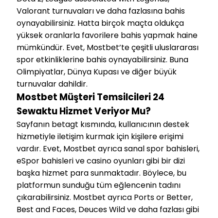
Valorant turnuvaları ve daha fazlasına bahis
oynayabilirsiniz. Hatta birçok maçta oldukça
yüksek oranlarla favorilere bahis yapmak haine
mümkündür. Evet, Mostbet’te çeşitli uluslararası
spor etkinliklerine bahis oynayabilirsiniz. Buna
Olimpiyatlar, Dünya Kupası ve diğer büyük
turnuvalar dahildir.
Mostbet Müşteri Temsilcileri 24
Sewaktu Hizmet Veriyor Mu?
Sayfanın betagt kısmında, kullanıcının destek
hizmetiyle iletişim kurmak için kişilere erişimi
vardır. Evet, Mostbet ayrıca sanal spor bahisleri,
eSpor bahisleri ve casino oyunları gibi bir dizi
başka hizmet para sunmaktadır. Böylece, bu
platformun sunduğu tüm eğlencenin tadını
çıkarabilirsiniz. Mostbet ayrıca Ports or Better,
Best and Faces, Deuces Wild ve daha fazlası gibi