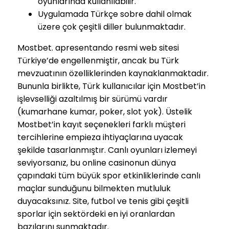
oyunlarında kullanılabilir.
Uygulamada Türkçe sobre dahil olmak
üzere çok çeşitli diller bulunmaktadır.
Mostbet. apresentando resmi web sitesi
Türkiye’de engellenmiştir, ancak bu Türk
mevzuatının özelliklerinden kaynaklanmaktadır.
Bununla birlikte, Türk kullanıcılar için Mostbet’in
işlevselliği azaltılmış bir sürümü vardır
(kumarhane kumar, poker, slot yok). Üstelik
Mostbet’in kayıt seçenekleri farklı müşteri
tercihlerine empieza ihtiyaçlarına uyacak
şekilde tasarlanmıştır. Canlı oyunları izlemeyi
seviyorsanız, bu online casinonun dünya
çapındaki tüm büyük spor etkinliklerinde canlı
maçlar sunduğunu bilmekten mutluluk
duyacaksınız. Site, futbol ve tenis gibi çeşitli
sporlar için sektördeki en iyi oranlardan
bazılarını sunmaktadır.