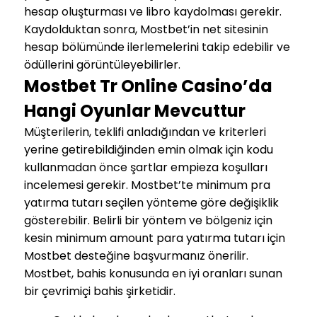
hesap oluşturması ve libro kaydolması gerekir.
Kaydolduktan sonra, Mostbet’in net sitesinin
hesap bölümünde ilerlemelerini takip edebilir ve
ödüllerini görüntüleyebilirler.
Mostbet Tr Online Casino’da
Hangi Oyunlar Mevcuttur
Müşterilerin, teklifi anladığından ve kriterleri
yerine getirebildiğinden emin olmak için kodu
kullanmadan önce şartlar empieza koşulları
incelemesi gerekir. Mostbet’te minimum pra
yatırma tutarı seçilen yönteme göre değişiklik
gösterebilir. Belirli bir yöntem ve bölgeniz için
kesin minimum amount para yatırma tutarı için
Mostbet desteğine başvurmanız önerilir.
Mostbet, bahis konusunda en iyi oranları sunan
bir çevrimiçi bahis şirketidir.