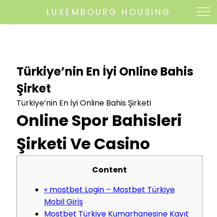
LUXEMBOURG HOUSING
Türkiye’nin En İyi Online Bahis
Şirket
Türkiye’nin En İyi Online Bahis Şirketi
Online Spor Bahisleri
Şirketi Ve Casino
Content
« mostbet Login – Mostbet Türkiye
Mobil Giriş
Mostbet Türkiye Kumarhanesine Kayıt