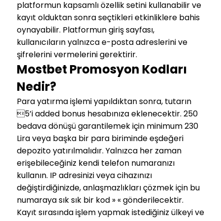
platformun kapsamlı özellik setini kullanabilir ve
kayıt olduktan sonra seçtikleri etkinliklere bahis
oynayabilir. Platformun giriş sayfası,
kullanıcıların yalnızca e-posta adreslerini ve
şifrelerini vermelerini gerektirir.
Mostbet Promosyon Kodları
Nedir?
Para yatırma işlemi yapıldıktan sonra, tutarın
5’i added bonus hesabınıza eklenecektir. 250
bedava dönüşü garantilemek için minimum 230
Lira veya başka bir para biriminde eşdeğeri
depozito yatırılmalıdır. Yalnızca her zaman
erişebileceğiniz kendi telefon numaranızı
kullanın. IP adresinizi veya cihazınızı
değiştirdiğinizde, anlaşmazlıkları çözmek için bu
numaraya sık sık bir kod » « gönderilecektir.
Kayıt sırasında işlem yapmak istediğiniz ülkeyi ve