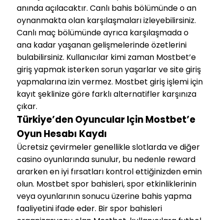
anında açılacaktır. Canlı bahis bölümünde o an
oynanmakta olan karşılaşmaları izleyebilirsiniz.
Canlı maç bölümünde ayrıca karşılaşmada o
ana kadar yaşanan gelişmelerinde özetlerini
bulabilirsiniz. Kullanıcılar kimi zaman Mostbet’e
giriş yapmak isterken sorun yaşarlar ve site giriş
yapmalarına izin vermez. Mostbet giriş işlemi için
kayıt şeklinize göre farklı alternatifler karşınıza
çıkar.
Türkiye’den Oyuncular Için Mostbet’e
Oyun Hesabı Kaydı
Ücretsiz çevirmeler genellikle slotlarda ve diğer
casino oyunlarında sunulur, bu nedenle reward
ararken en iyi fırsatları kontrol ettiğinizden emin
olun. Mostbet spor bahisleri, spor etkinliklerinin
veya oyunlarının sonucu üzerine bahis yapma
faaliyetini ifade eder. Bir spor bahisleri