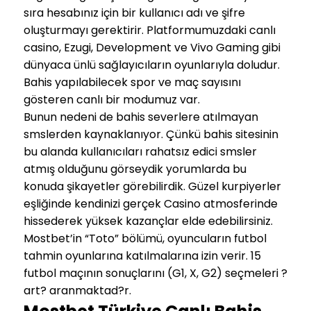
sıra hesabınız için bir kullanıcı adı ve şifre
oluşturmayı gerektirir. Platformumuzdaki canlı
casino, Ezugi, Development ve Vivo Gaming gibi
dünyaca ünlü sağlayıcıların oyunlarıyla doludur.
Bahis yapılabilecek spor ve maç sayısını
gösteren canlı bir modumuz var.
Bunun nedeni de bahis severlere atılmayan
smslerden kaynaklanıyor. Çünkü bahis sitesinin
bu alanda kullanıcıları rahatsız edici smsler
atmış olduğunu görseydik yorumlarda bu
konuda şikayetler görebilirdik. Güzel kurpiyerler
eşliğinde kendinizi gerçek Casino atmosferinde
hissederek yüksek kazançlar elde edebilirsiniz.
Mostbet’in “Toto” bölümü, oyuncuların futbol
tahmin oyunlarına katılmalarına izin verir. 15
futbol maçının sonuçlarını (G1, X, G2) seçmeleri ?
art? aranmaktad?r.