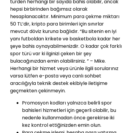
türden herhangi bir sayıda bahis olabilir, ancak
hepsi birbirinden bağımsız olarak
hesaplanacaktır. Minimum para çekme miktarı
50 TL’dir, kripto para birimleri için sınırlar
mevcut döviz kuruna bağlıdır. “Bu sitenin en iyi
yanı futboldan krikete ve basketbola kadar her
şeye bahis oynayabilmenizdir. O kadar çok farklı
spor türü var ki ilginizi çeken bir şey
bulacağınızdan emin olabilirsiniz. ” – Mike.
Herhangi bir hizmet veya ürünle ilgili sorularınız
varsa lütfen e-posta veya canlı sohbet
aracılığıyla teknik destek ekibiyle iletişime
geçmekten çekinmeyin.
Promosyon kodları yalnızca belirli spor
bahisleri hizmetleri için geçerli olabilir, bu
nedenle kullanmadan önce gerekirse iki
kez kontrol ettiğinizden emin olun.
Para çekme işlemi, hesaba para yatırma