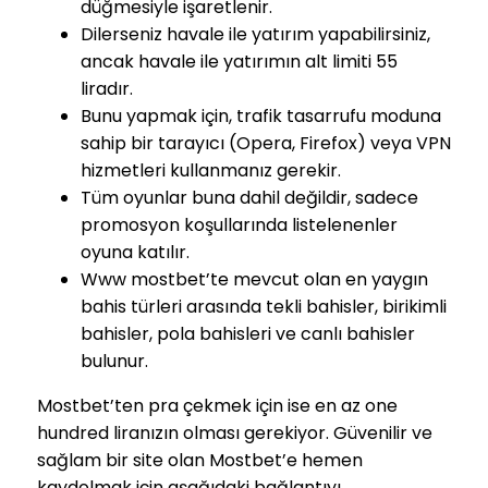
düğmesiyle işaretlenir.
Dilerseniz havale ile yatırım yapabilirsiniz,
ancak havale ile yatırımın alt limiti 55
liradır.
Bunu yapmak için, trafik tasarrufu moduna
sahip bir tarayıcı (Opera, Firefox) veya VPN
hizmetleri kullanmanız gerekir.
Tüm oyunlar buna dahil değildir, sadece
promosyon koşullarında listelenenler
oyuna katılır.
Www mostbet’te mevcut olan en yaygın
bahis türleri arasında tekli bahisler, birikimli
bahisler, pola bahisleri ve canlı bahisler
bulunur.
Mostbet’ten pra çekmek için ise en az one
hundred liranızın olması gerekiyor. Güvenilir ve
sağlam bir site olan Mostbet’e hemen
kaydolmak için aşağıdaki bağlantıyı