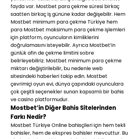
fayda var. Mostbet para çekme süresi birkaç
saatten birkaç iş gününe kadar değişebilir. Hem
Mostbet minimum para çekme Türkiye hem
para Mostbet maksimum para çekme işlemleri
için platform, oyuncuların kimliklerini
doğrulamasını isteyebilir. Ayrıca Mostbet’in
günlük afin de çekme limitini sobre
belirleyebiliriz. Mostbet minimum para çekme
miktarı değiştirilebilir, bu nedenle web
sitesindeki haberleri takip edin. Mostbet
çevrimiçi oyun evi, dünya çapındaki oyunculara
çok çeşitli seçenekler sunan kapsamlı bir bahis
ve casino platformudur.
Mostbet’in Diğer Bahis Sitelerinden
Farkı Nedir?
Mostbet Türkiye Online bahisçileri için hem tekli
bahisler, hem de ekspres bahisler mevcuttur. Bu