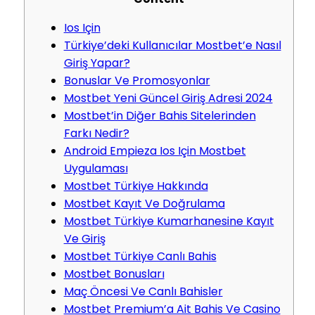
Ios Için
Türkiye’deki Kullanıcılar Mostbet’e Nasıl
Giriş Yapar?
Bonuslar Ve Promosyonlar
Mostbet Yeni Güncel Giriş Adresi 2024
Mostbet’in Diğer Bahis Sitelerinden
Farkı Nedir?
Android Empieza Ios Için Mostbet
Uygulaması
Mostbet Türkiye Hakkında
Mostbet Kayıt Ve Doğrulama
Mostbet Türkiye Kumarhanesine Kayıt
Ve Giriş
Mostbet Türkiye Canlı Bahis
Mostbet Bonusları
Maç Öncesi Ve Canlı Bahisler
Mostbet Premium’a Ait Bahis Ve Casino