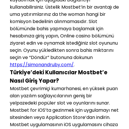
kullanabilirsiniz. Üstelik Mostbet’in bir avantajı de
uma yatırımlarınız da the woman hangi bir
komisyon bedelinin alınmamasıdır. Slot
bölümünde bahis yapmaya başlamak için
hesabınıza giriş yapın, Online casino bölümünü
ziyaret edin ve oynamak istediğiniz slot oyununu
seçin. Oyunu yükledikten sonra bahis miktarını
seçin ve “Döndür” butonuna dokunun
https://simonandruby.com/
.
Türkiye’deki Kullanıcılar Mostbet’e
Nasıl Giriş Yapar?
Mostbet çevrimiçi kumarhanesi, en yüksek puan
alan yazılım sağlayıcılarının geniş bir
yelpazedeki popüler slot ve oyunlarını sunar.
Mostbet for iOS’ta gezinmek için uygulamayı net
sitesinden veya Application Store’dan indirin.
Mostbet uygulamasının iOS uygulamasını cihaza