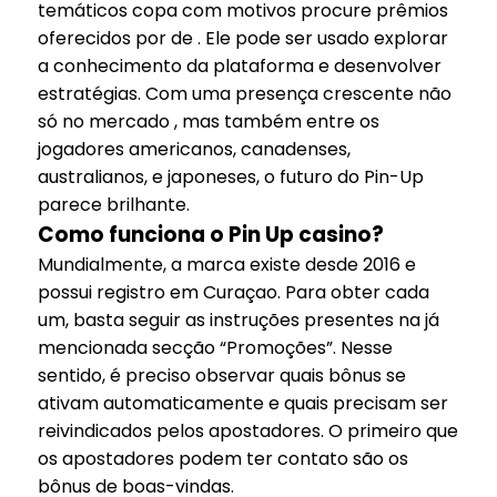
temáticos copa com motivos procure prêmios
oferecidos por de . Ele pode ser usado explorar
a conhecimento da plataforma e desenvolver
estratégias. Com uma presença crescente não
só no mercado , mas também entre os
jogadores americanos, canadenses,
australianos, e japoneses, o futuro do Pin-Up
parece brilhante.
Como funciona o Pin Up casino?
Mundialmente, a marca existe desde 2016 e
possui registro em Curaçao. Para obter cada
um, basta seguir as instruções presentes na já
mencionada secção “Promoções”. Nesse
sentido, é preciso observar quais bônus se
ativam automaticamente e quais precisam ser
reivindicados pelos apostadores. O primeiro que
os apostadores podem ter contato são os
bônus de boas-vindas.