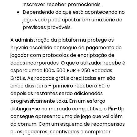
inscrever receber promocionais.
Dependendo do que está acontecendo no
jogo, você pode apostar em uma série de
previsões prováveis.
A administração da plataforma protege as
hryvnia escolhido consegue de pagamento do
jogador com protocolos de encriptação de
dados incorporados. O que o utilizador recebe é
espera umde 100% 500 EUR + 250 Rodadas
Grátis. As rodadas grátis creditadas em são
cinco dias itens – primeiro receberá 50, e
depois as restantes serão adicionadas
progressivamente taxa. Em um esforço
distinguir-se no mercado competitivo, o Pin-Up
consegue apresenta uma de jogo que vai além
do comum. Com um esquema de recompensas
e , os jogadores incentivados a completar