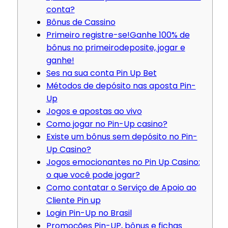
conta?
Bônus de Cassino
Primeiro registre-se!Ganhe 100% de
bônus no primeirodeposite, jogar e
ganhe!
Ses na sua conta Pin Up Bet
Métodos de depósito nas aposta Pin-
Up
Jogos e apostas ao vivo
Como jogar no Pin-Up casino?
Existe um bônus sem depósito no Pin-
Up Casino?
Jogos emocionantes no Pin Up Casino:
o que você pode jogar?
Como contatar o Serviço de Apoio ao
Cliente Pin up
Login Pin-Up no Brasil
Promoções Pin-UP, bônus e fichas