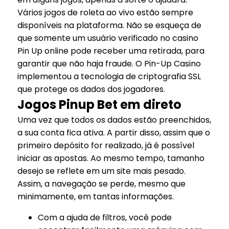
Vários jogos de roleta ao vivo estão sempre
disponíveis na plataforma. Não se esqueça de
que somente um usuário verificado no casino
Pin Up online pode receber uma retirada, para
garantir que não haja fraude. O Pin-Up Casino
implementou a tecnologia de criptografia SSL
que protege os dados dos jogadores.
Jogos Pinup Bet em direto
Uma vez que todos os dados estão preenchidos,
a sua conta fica ativa. A partir disso, assim que o
primeiro depósito for realizado, já é possível
iniciar as apostas. Ao mesmo tempo, tamanho
desejo se reflete em um site mais pesado.
Assim, a navegação se perde, mesmo que
minimamente, em tantas informações.
Com a ajuda de filtros, você pode