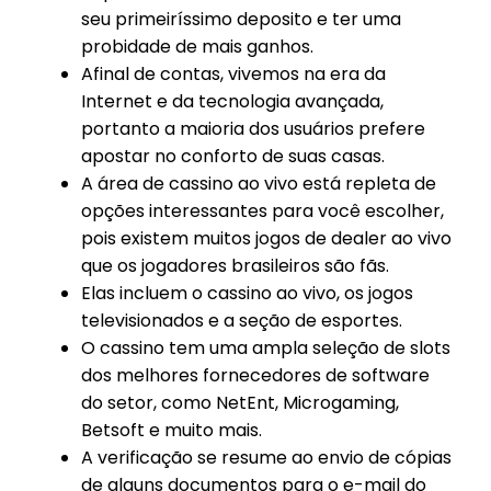
seu primeiríssimo deposito e ter uma
probidade de mais ganhos.
Afinal de contas, vivemos na era da
Internet e da tecnologia avançada,
portanto a maioria dos usuários prefere
apostar no conforto de suas casas.
A área de cassino ao vivo está repleta de
opções interessantes para você escolher,
pois existem muitos jogos de dealer ao vivo
que os jogadores brasileiros são fãs.
Elas incluem o cassino ao vivo, os jogos
televisionados e a seção de esportes.
O cassino tem uma ampla seleção de slots
dos melhores fornecedores de software
do setor, como NetEnt, Microgaming,
Betsoft e muito mais.
A verificação se resume ao envio de cópias
de alguns documentos para o e-mail do