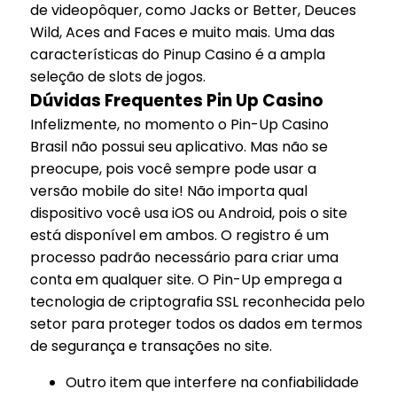
de videopôquer, como Jacks or Better, Deuces
Wild, Aces and Faces e muito mais. Uma das
características do Pinup Casino é a ampla
seleção de slots de jogos.
Dúvidas Frequentes Pin Up Casino
Infelizmente, no momento o Pin-Up Casino
Brasil não possui seu aplicativo. Mas não se
preocupe, pois você sempre pode usar a
versão mobile do site! Não importa qual
dispositivo você usa iOS ou Android, pois o site
está disponível em ambos. O registro é um
processo padrão necessário para criar uma
conta em qualquer site. O Pin-Up emprega a
tecnologia de criptografia SSL reconhecida pelo
setor para proteger todos os dados em termos
de segurança e transações no site.
Outro item que interfere na confiabilidade