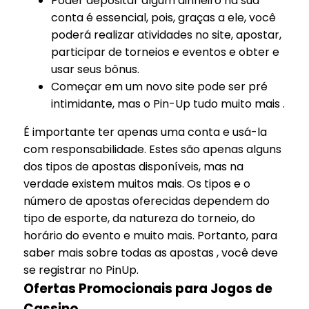
Poder depositar algum dinheiro na sua
conta é essencial, pois, graças a ele, você
poderá realizar atividades no site, apostar,
participar de torneios e eventos e obter e
usar seus bônus.
Começar em um novo site pode ser pré
intimidante, mas o Pin-Up tudo muito mais .
É importante ter apenas uma conta e usá-la
com responsabilidade. Estes são apenas alguns
dos tipos de apostas disponíveis, mas na
verdade existem muitos mais. Os tipos e o
número de apostas oferecidas dependem do
tipo de esporte, da natureza do torneio, do
horário do evento e muito mais. Portanto, para
saber mais sobre todas as apostas , você deve
se registrar no PinUp.
Ofertas Promocionais para Jogos de
Cassino