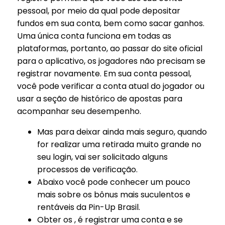
pessoal, por meio da qual pode depositar
fundos em sua conta, bem como sacar ganhos.
Uma única conta funciona em todas as
plataformas, portanto, ao passar do site oficial
para o aplicativo, os jogadores não precisam se
registrar novamente. Em sua conta pessoal,
você pode verificar a conta atual do jogador ou
usar a seção de histórico de apostas para
acompanhar seu desempenho.
Mas para deixar ainda mais seguro, quando
for realizar uma retirada muito grande no
seu login, vai ser solicitado alguns
processos de verificação.
Abaixo você pode conhecer um pouco
mais sobre os bônus mais suculentos e
rentáveis da Pin-Up Brasil.
Obter os , é registrar uma conta e se