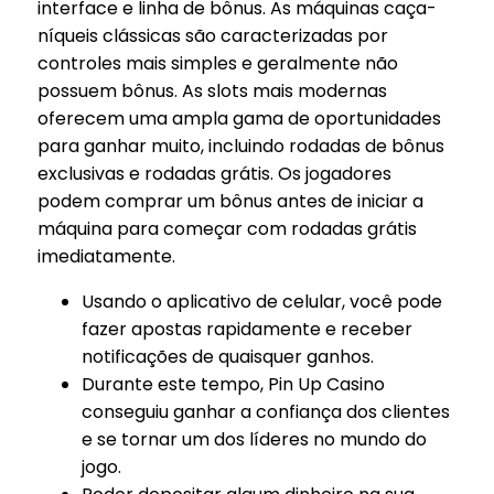
interface e linha de bônus. As máquinas caça-
níqueis clássicas são caracterizadas por
controles mais simples e geralmente não
possuem bônus. As slots mais modernas
oferecem uma ampla gama de oportunidades
para ganhar muito, incluindo rodadas de bônus
exclusivas e rodadas grátis. Os jogadores
podem comprar um bônus antes de iniciar a
máquina para começar com rodadas grátis
imediatamente.
Usando o aplicativo de celular, você pode
fazer apostas rapidamente e receber
notificações de quaisquer ganhos.
Durante este tempo, Pin Up Casino
conseguiu ganhar a confiança dos clientes
e se tornar um dos líderes no mundo do
jogo.