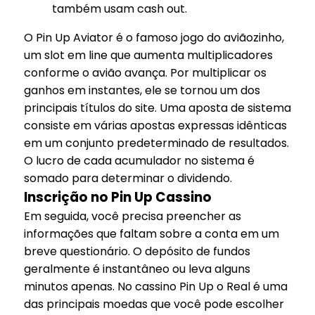
também usam cash out.
O Pin Up Aviator é o famoso jogo do aviãozinho,
um slot em line que aumenta multiplicadores
conforme o avião avança. Por multiplicar os
ganhos em instantes, ele se tornou um dos
principais títulos do site. Uma aposta de sistema
consiste em várias apostas expressas idênticas
em um conjunto predeterminado de resultados.
O lucro de cada acumulador no sistema é
somado para determinar o dividendo.
Inscrição no Pin Up Cassino
Em seguida, você precisa preencher as
informações que faltam sobre a conta em um
breve questionário. O depósito de fundos
geralmente é instantâneo ou leva alguns
minutos apenas. No cassino Pin Up o Real é uma
das principais moedas que você pode escolher