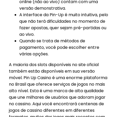
online (não ao vivo) contam com uma
versão demonstrativa.
A interface da Pin-Up é muito intuitiva, pelo
que não terá dificuldades no momento de
fazer apostas, quer sejam pré-partidas ou
ao vivo.
Quando se trata de métodos de
pagamento, você pode escolher entre
várias opções.
A maioria dos slots disponíveis no site oficial
também estão disponíveis em sua versão
móvel. Pin Up Casino é uma enorme plataforma
no Brasil que oferece serviços de jogos no mais
alto nível. Esta é uma marca de alta qualidade
que une milhares de usuários que adoram jogar
no cassino. Aqui você encontrará centenas de
jogos de cassino diferentes em diferentes
formatos, muitos dos jogos mais recentes com