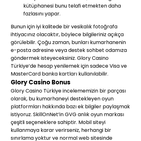
kütüphanesi bunu telafi etmekten daha
fazlasını yapar.
Bunun için iyi kalitede bir vesikalık fotoğrafa
ihtiyacınız olacaktır, böylece bilgileriniz açıkça
görülebilir. Çoğu zaman, bunları kumarhanenin
e-posta adresine veya destek sohbet odamıza
göndermek isteyeceksiniz. Glory Casino
Türkiye’de hesap yenilemek için sadece Visa ve
MasterCard banka kartları kullanılabilir.
Glory Casino Bonus
Glory Casino Türkiye incelememizin bir parçası
olarak, bu kumarhaneyi destekleyen oyun
platformları hakkında bazı ek bilgiler paylaşmak
istiyoruz. SkillOnNet’in GVG anlık oyun markası
çeşitli seçeneklere sahiptir. Mobil siteyi
kullanmaya karar verirseniz, herhangi bir
sınırlama yoktur ve normal web sitesinde