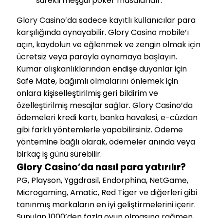
sürekli meşgul poker masalarıdır.
Glory Casino’da sadece kayıtlı kullanıcılar para
karşılığında oynayabilir. Glory Casino mobile’ı
açın, kaydolun ve eğlenmek ve zengin olmak için
ücretsiz veya parayla oynamaya başlayın.
Kumar alışkanlıklarından endişe duyanlar için
Safe Mate, bağımlı olmalarını önlemek için
onlara kişiselleştirilmiş geri bildirim ve
özelleştirilmiş mesajlar sağlar. Glory Casino’da
ödemeleri kredi kartı, banka havalesi, e-cüzdan
gibi farklı yöntemlerle yapabilirsiniz. Ödeme
yöntemine bağlı olarak, ödemeler anında veya
birkaç iş günü sürebilir.
Glory Casino’da nasıl para yatırılır?
PG, Playson, Yggdrasil, Endorphina, NetGame,
Microgaming, Amatic, Red Tiger ve diğerleri gibi
tanınmış markaların en iyi geliştirmelerini içerir.
Sunulan 1000’den fazla oyun olmasına rağmen,