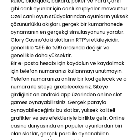
Rulet, blackjack, bakara, poker ve Para Çarkı
gibi canlı oyunlar için canlı krupiyeler mevcuttur.
Özel canlı oyun stüdyolarından oyunların yüksek
çözünürlüklü akışları, gerçek bir kumarhanede
oynamanın en gerçekçi simülasyonunu yaratır.
Glory Casino’daki slotların RTP’si etkileyicidir,
genellikle %95 ile %99 arasında değişir ve
genellikle daha yüksektir.
Bir e-posta hesabı için kaydolun ve kaydolmak
için telefon numaranızı kullanmayı unutmayın.
Telefon numaranıza online bir kod gelecek ve o
numara ile siteye girebileceksiniz. Siteye
girdiğiniz an android app üzerinden online slot
games oynayabilirsiniz. Gerçek parayla
oynayabileceğiniz bu slotlar, yüksek kaliteli
grafikler ve ses efektleriyle birlikte gelir. Online
casino dünyasında en popüler oyunlardan biri
olan slotlar, gerçek para ile oynanabilen