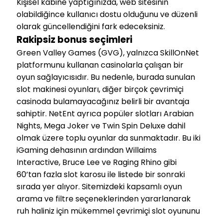
Kişisel kabine yaptığınızda, web sitesinin
olabildiğince kullanıcı dostu olduğunu ve düzenli
olarak güncellendiğini fark edeceksiniz.
Rakipsiz bonus seçimleri
Green Valley Games (GVG), yalnızca SkillOnNet
platformunu kullanan casinolarla çalışan bir
oyun sağlayıcısıdır. Bu nedenle, burada sunulan
slot makinesi oyunları, diğer birçok çevrimiçi
casinoda bulamayacağınız belirli bir avantaja
sahiptir. NetEnt ayrıca popüler slotları Arabian
Nights, Mega Joker ve Twin Spin Deluxe dahil
olmak üzere toplu oyunlar da sunmaktadır. Bu iki
iGaming dehasının ardından Willaims
Interactive, Bruce Lee ve Raging Rhino gibi
60’tan fazla slot karosu ile listede bir sonraki
sırada yer alıyor. Sitemizdeki kapsamlı oyun
arama ve filtre seçeneklerinden yararlanarak
ruh haliniz için mükemmel çevrimiçi slot oyununu