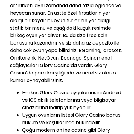
artırırken, aynı zamanda daha fazla eğlence ve
heyecan sunar. En üstte özel fırsatların yer
aldığı bir kaydırıcı, oyun türlerinin yer aldığı
statik bir menü ve aşağıdaki küçük resimde
birkaç oyun yer alıyor. Bu da size free spin
bonusunu kazandırır ve siz daha az depozito ile
daha çok oyun yapa bilirsiniz. BGaming, Igrosoft,
Ornitorenk, NetOyun, Boonogo, Spinomenal
sağlayıcıları Glory Casino’da vardır. Glory
Casino’da para karşılığında ve ücretsiz olarak
kumar oynayabilirsiniz.
Herkes Glory Casino uygulamasını Android
ve iOS akıllı telefonlarına veya bilgisayar
cihazlarına indirip yükleyebilir.
Uygun oyunların listesi Glory Casino bonus
hüküm ve koşullarında bulunabilir.
Çoğu modern online casino gibi Glory