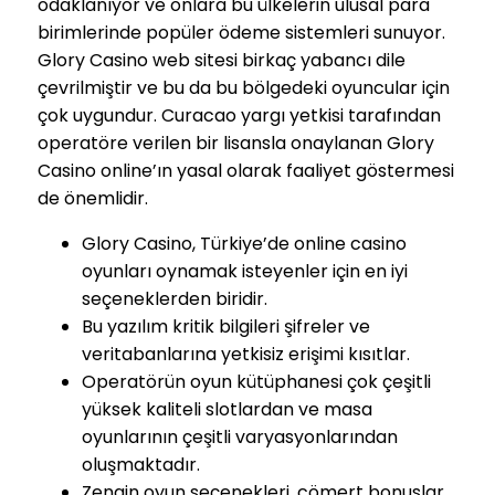
odaklanıyor ve onlara bu ülkelerin ulusal para
birimlerinde popüler ödeme sistemleri sunuyor.
Glory Casino web sitesi birkaç yabancı dile
çevrilmiştir ve bu da bu bölgedeki oyuncular için
çok uygundur. Curacao yargı yetkisi tarafından
operatöre verilen bir lisansla onaylanan Glory
Casino online’ın yasal olarak faaliyet göstermesi
de önemlidir.
Glory Casino, Türkiye’de online casino
oyunları oynamak isteyenler için en iyi
seçeneklerden biridir.
Bu yazılım kritik bilgileri şifreler ve
veritabanlarına yetkisiz erişimi kısıtlar.
Operatörün oyun kütüphanesi çok çeşitli
yüksek kaliteli slotlardan ve masa
oyunlarının çeşitli varyasyonlarından
oluşmaktadır.
Zengin oyun seçenekleri, cömert bonuslar