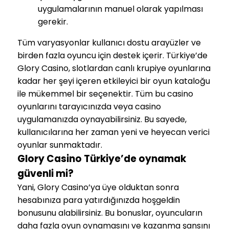
uygulamalarının manuel olarak yapılması
gerekir.
Tüm varyasyonlar kullanıcı dostu arayüzler ve
birden fazla oyuncu için destek içerir. Türkiye’de
Glory Casino, slotlardan canlı krupiye oyunlarına
kadar her şeyi içeren etkileyici bir oyun kataloğu
ile mükemmel bir seçenektir. Tüm bu casino
oyunlarını tarayıcınızda veya casino
uygulamanızda oynayabilirsiniz. Bu sayede,
kullanıcılarına her zaman yeni ve heyecan verici
oyunlar sunmaktadır.
Glory Casino Türkiye’de oynamak
güvenli mi?
Yani, Glory Casino’ya üye olduktan sonra
hesabınıza para yatırdığınızda hoşgeldin
bonusunu alabilirsiniz. Bu bonuslar, oyuncuların
daha fazla oyun oynamasını ve kazanma şansını