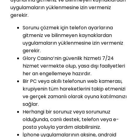
uygulamaların yüklenmesine izin vermeniz
gerekir.
Sorunu çözmek için telefon ayarlarına
gitmeniz ve bilinmeyen kaynaklardan
uygulamaların yüklenmesine izin vermeniz
gerekir.
Glory Casino’nin güvenlik hizmeti 7/24
hizmet vermekte olup, yasa dışı faaliyetleri
her an engellemeye hazırdır.
Bir PC veya akıllı telefonun web kamerası,
krupiyenin tüm hareketlerini takip etmenizi
ve gerçek zamanlı olarak oyuna katılmanızı
sağlar.
Herhangi bir sorunuz veya sorununuz
olduğunda, canlı destek, telefon veya e-
posta yoluyla yardım alabilirsiniz.
İphone uygulamalarının aksine, android