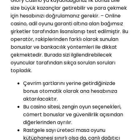
Glory Casino’ya kaydolduğunuz ilk bonus bile
size büyük kazançlar getirebilir ve para çekmek
için hesabınızı doğrulamanız gerekir. – Online
casino, adil oyunu garanti altına alan bağımsız
şirketler tarafından lisanslanıp test edilmiştir. Bu
operatör, rakiplerinden farklı olarak sunulan
bonuslar ve bankacılık yöntemleri ile dikkat
çekmektedir. Burada sizi ilgilendirebilecek
oyuncular tarafından sıkça sorulan soruları
topladık.
Çevrim şartlarını yerine getirdiğinizde
bonus otomatik olarak ana hesabınıza
aktarılacaktır.
Bu casino sitesi, zengin oyun seçenekleri,
cömert bonuslar ve güvenilirlik açısından
diğerlerinden ayrılır.
Rastgele sayı üreteci masa oyunu
kütüphanesi sınırlı olsa da, canlı dağıtıcı