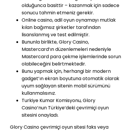
olduğunca basittir – kazanmak için sadece
sonucu tahmin etmeniz gerekir.
Online casino, adil oyun oynamayı mutlak
kılan bağımsız şirketler tarafından
lisanslanmış ve test edilmiştir.
Bununla birlikte, Glory Casino,
Mastercard’ın düzenlemeleri nedeniyle
Mastercard para çekme işlemlerinde sorun
olabileceğini belirtmektedir.
Bunu yapmak için, herhangi bir modern
gadget’ın ekran boyutuna otomatik olarak
uyum sağlayan sitenin mobil sürümünü
kullanmalısınız.
Turkiye Kumar Komisyonu, Glory
Casino’nun Türkiye’deki çevrimiçi oyun
sitesini onayladı.
Glory Casino çevrimiçi oyun sitesi faks veya