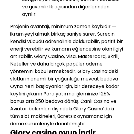
ve güvenilirlik açısından diğerlerinden
ayrılır.
Projenin avantajı, minimum zaman kaybıdır —
ikramiyeyi almak birkaç saniye sürer. Sürecin
kendisi vücudu adrenalinle doldurabilir, pozitif bir
enerji verebilir ve kumarın eğlencesine olan ilgiyi
artırabilir. Glory Casino, Visa, Mastercard, Skrill,
Neteller ve daha birçok popüler ödeme
yöntemini kabul etmektedir. Glory Casino’deki
slotların önemli bir çoğunluğu mevcut bedava
Oyna. Yeni başlayanlar için, bir dereceye kadar
keyfini çıkarın Para yatırma işleminize 125%
bonus artı 250 bedava dönüş. Canlı Casino ve
Aviator bölümleri dışındaki Glory Casino’daki
tüm slot makineleri, ücretsiz oynamanız için
demo sürümleriyle donatılmıştır.
Glory casino oyun indir