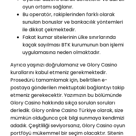
oyun ortamı sağlanır.
Bu operatör, rakiplerinden farklı olarak
sunulan bonuslar ve bankacılık yöntemleri
ile dikkat çekmektedir.
Fakat kumar sitelerinin ülke sınırlarında
kaçak sayılması BTK kurumunun ban işlemi
uygulamasına neden olmaktadır.
Ayrıca yaşınızı doğrulamanız ve Glory Casino
kurallarını kabul etmeniz gerekmektedir.
Prosedürü tamamlamak için, belirtilen e-
postaya gönderilen mektuptaki bağlantıyı takip
etmeniz gerekecektir. Yazımızın bu bölümünde
Glory Casino hakkında sıkça sorulan soruları
derledik. Glory online Casino Türkiye olarak, size
mümkün olduğunca çok bilgi sunmaya kendimizi
adadık. Çeşitliliği seviyorsanız, Glory Casino oyun
portföyü mükemmel bir seçim olacaktır. Sitenin