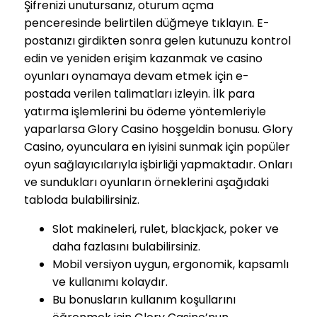
Şifrenizi unutursanız, oturum açma
penceresinde belirtilen düğmeye tıklayın. E-
postanızı girdikten sonra gelen kutunuzu kontrol
edin ve yeniden erişim kazanmak ve casino
oyunları oynamaya devam etmek için e-
postada verilen talimatları izleyin. İlk para
yatırma işlemlerini bu ödeme yöntemleriyle
yaparlarsa Glory Casino hoşgeldin bonusu. Glory
Casino, oyunculara en iyisini sunmak için popüler
oyun sağlayıcılarıyla işbirliği yapmaktadır. Onları
ve sundukları oyunların örneklerini aşağıdaki
tabloda bulabilirsiniz.
Slot makineleri, rulet, blackjack, poker ve
daha fazlasını bulabilirsiniz.
Mobil versiyon uygun, ergonomik, kapsamlı
ve kullanımı kolaydır.
Bu bonusların kullanım koşullarını