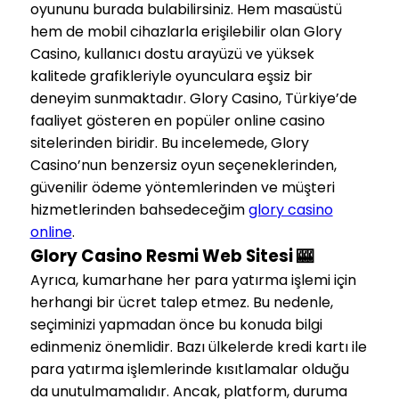
oyununu burada bulabilirsiniz. Hem masaüstü
hem de mobil cihazlarla erişilebilir olan Glory
Casino, kullanıcı dostu arayüzü ve yüksek
kalitede grafikleriyle oyunculara eşsiz bir
deneyim sunmaktadır. Glory Casino, Türkiye’de
faaliyet gösteren en popüler online casino
sitelerinden biridir. Bu incelemede, Glory
Casino’nun benzersiz oyun seçeneklerinden,
güvenilir ödeme yöntemlerinden ve müşteri
hizmetlerinden bahsedeceğim
glory casino
online
.
Glory Casino Resmi Web Sitesi 🎰
Ayrıca, kumarhane her para yatırma işlemi için
herhangi bir ücret talep etmez. Bu nedenle,
seçiminizi yapmadan önce bu konuda bilgi
edinmeniz önemlidir. Bazı ülkelerde kredi kartı ile
para yatırma işlemlerinde kısıtlamalar olduğu
da unutulmamalıdır. Ancak, platform, duruma