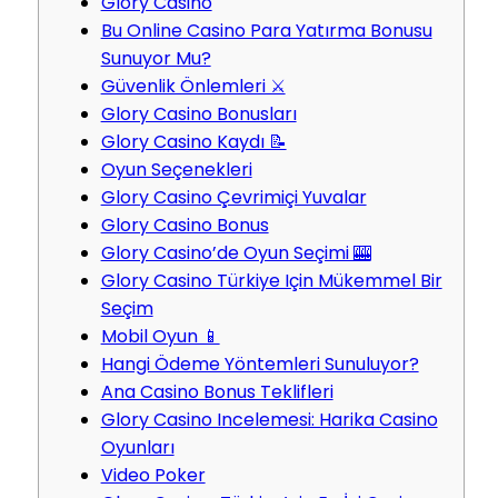
Glory Casino
Bu Online Casino Para Yatırma Bonusu
Sunuyor Mu?
Güvenlik Önlemleri ⚔️
Glory Casino Bonusları
Glory Casino Kaydı 📝
Oyun Seçenekleri
Glory Casino Çevrimiçi Yuvalar
Glory Casino Bonus
Glory Casino’de Oyun Seçimi 🎰
Glory Casino Türkiye Için Mükemmel Bir
Seçim
Mobil Oyun 📱
Hangi Ödeme Yöntemleri Sunuluyor?
Ana Casino Bonus Teklifleri
Glory Casino Incelemesi: Harika Casino
Oyunları
Video Poker