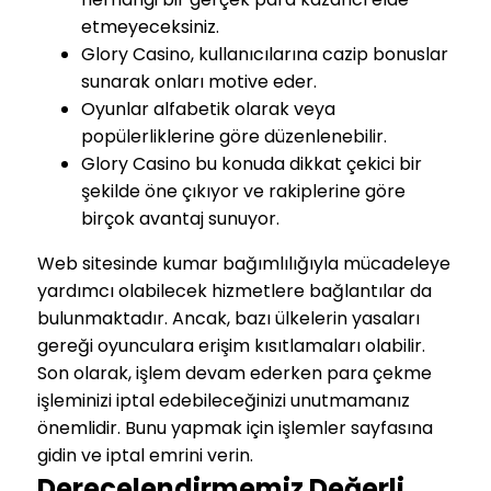
etmeyeceksiniz.
Glory Casino, kullanıcılarına cazip bonuslar
sunarak onları motive eder.
Oyunlar alfabetik olarak veya
popülerliklerine göre düzenlenebilir.
Glory Casino bu konuda dikkat çekici bir
şekilde öne çıkıyor ve rakiplerine göre
birçok avantaj sunuyor.
Web sitesinde kumar bağımlılığıyla mücadeleye
yardımcı olabilecek hizmetlere bağlantılar da
bulunmaktadır. Ancak, bazı ülkelerin yasaları
gereği oyunculara erişim kısıtlamaları olabilir.
Son olarak, işlem devam ederken para çekme
işleminizi iptal edebileceğinizi unutmamanız
önemlidir. Bunu yapmak için işlemler sayfasına
gidin ve iptal emrini verin.
Derecelendirmemiz Değerli