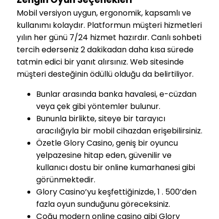
Mobil versiyon uygun, ergonomik, kapsamlı ve
kullanımı kolaydır. Platformun müşteri hizmetleri
yılın her günü 7/24 hizmet hazırdır. Canlı sohbeti
tercih ederseniz 2 dakikadan daha kısa sürede
tatmin edici bir yanıt alırsınız. Web sitesinde
müşteri desteğinin ödüllü olduğu da belirtiliyor.
Bunlar arasında banka havalesi, e-cüzdan
veya çek gibi yöntemler bulunur.
Bununla birlikte, siteye bir tarayıcı
aracılığıyla bir mobil cihazdan erişebilirsiniz.
Özetle Glory Casino, geniş bir oyuncu
yelpazesine hitap eden, güvenilir ve
kullanıcı dostu bir online kumarhanesi gibi
görünmektedir.
Glory Casino’yu keşfettiğinizde, 1 . 500’den
fazla oyun sunduğunu göreceksiniz.
Çoğu modern online casino gibi Glory