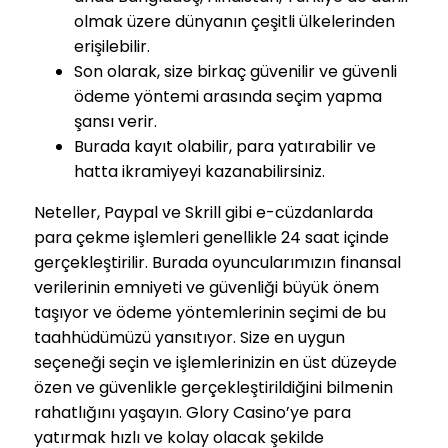
olmak üzere dünyanın çeşitli ülkelerinden
erişilebilir.
Son olarak, size birkaç güvenilir ve güvenli
ödeme yöntemi arasında seçim yapma
şansı verir.
Burada kayıt olabilir, para yatırabilir ve
hatta ikramiyeyi kazanabilirsiniz.
Neteller, Paypal ve Skrill gibi e-cüzdanlarda
para çekme işlemleri genellikle 24 saat içinde
gerçekleştirilir. Burada oyuncularımızın finansal
verilerinin emniyeti ve güvenliği büyük önem
taşıyor ve ödeme yöntemlerinin seçimi de bu
taahhüdümüzü yansıtıyor. Size en uygun
seçeneği seçin ve işlemlerinizin en üst düzeyde
özen ve güvenlikle gerçekleştirildiğini bilmenin
rahatlığını yaşayın. Glory Casino’ye para
yatırmak hızlı ve kolay olacak şekilde