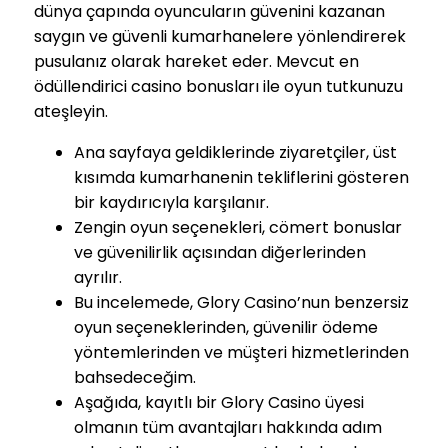
dünya çapında oyuncuların güvenini kazanan
saygın ve güvenli kumarhanelere yönlendirerek
pusulanız olarak hareket eder. Mevcut en
ödüllendirici casino bonusları ile oyun tutkunuzu
ateşleyin.
Ana sayfaya geldiklerinde ziyaretçiler, üst
kısımda kumarhanenin tekliflerini gösteren
bir kaydırıcıyla karşılanır.
Zengin oyun seçenekleri, cömert bonuslar
ve güvenilirlik açısından diğerlerinden
ayrılır.
Bu incelemede, Glory Casino’nun benzersiz
oyun seçeneklerinden, güvenilir ödeme
yöntemlerinden ve müşteri hizmetlerinden
bahsedeceğim.
Aşağıda, kayıtlı bir Glory Casino üyesi
olmanın tüm avantajları hakkında adım