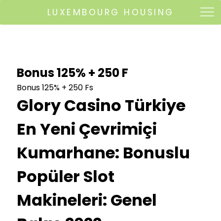
LUXEMBOURG HOUSING
Bonus 125% + 250 F
Bonus 125% + 250 Fs
Glory Casino Türkiye
En Yeni Çevrimiçi
Kumarhane: Bonuslu
Popüler Slot
Makineleri: Genel