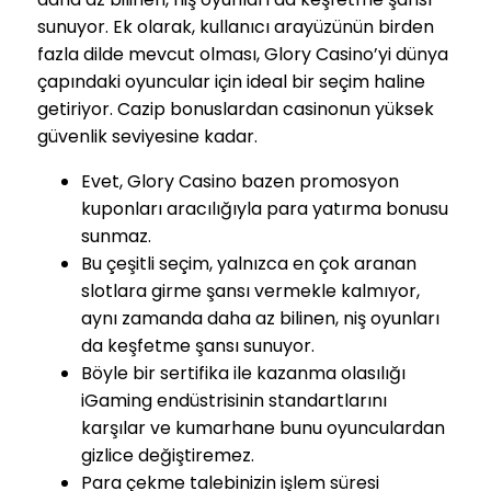
sunuyor. Ek olarak, kullanıcı arayüzünün birden
fazla dilde mevcut olması, Glory Casino’yi dünya
çapındaki oyuncular için ideal bir seçim haline
getiriyor. Cazip bonuslardan casinonun yüksek
güvenlik seviyesine kadar.
Evet, Glory Casino bazen promosyon
kuponları aracılığıyla para yatırma bonusu
sunmaz.
Bu çeşitli seçim, yalnızca en çok aranan
slotlara girme şansı vermekle kalmıyor,
aynı zamanda daha az bilinen, niş oyunları
da keşfetme şansı sunuyor.
Böyle bir sertifika ile kazanma olasılığı
iGaming endüstrisinin standartlarını
karşılar ve kumarhane bunu oyunculardan
gizlice değiştiremez.
Para çekme talebinizin işlem süresi