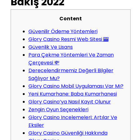
Bakış 2022
Content
Güvenilir Ödeme Yöntemleri
Glory Casino Resmi Web Sitesi 🎰
Güvenlik Ve Lisans
Para Çekme Yöntemleri Ve Zaman
Çerçevesi 💸
Derecelendirmemiz Değerli Bilgiler
Sağlıyor Mu?
Glory Casino Mobil Uygulaması Var Mı?
Yeni Kumarhane: Baba Kumarhanesi
Glory Casino’ya Nasıl Kayıt Olunur
Zengin Oyun Seçenekleri
Glory Casino Incelemeleri: Artılar Ve
Eksiler
Glory Casino Güvenliği Hakkında