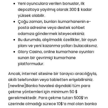
Yeni oyunculara verilen bonuslar, ilk
depozitoya yayılmış olarak 300 $ kadar
yüksek olabilir.
Çoğu zaman, bunları kumarhanenin e-
posta adresine veya destek sohbet
odamıza göndermek isteyeceksiniz.
Bu durumda, alışılmadık özellikler, bir oyun
planı ve yeni kazanma yolları bulacaksınız.
Glory Casino, online kumarhane oyunları
sunan bir çevrimiçi kumarhane
platformudur.
Ancak, internet sitesine bir tarayıcı aracılığıyla,
akıllı telefondan veya tabletten erişebilirsiniz.
[newline]Banka havalesi dışındaki tüm para
çekme yöntemleri için minimum 50 $
gerekmektedir. Para çekme tutarı 500$’ın
üzerinde olmadığı sürece 10$’a mal olan banka