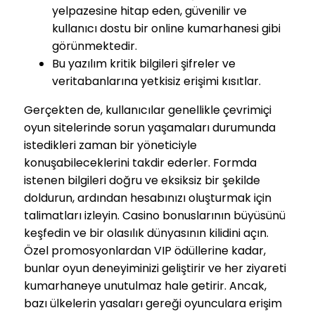
yelpazesine hitap eden, güvenilir ve
kullanıcı dostu bir online kumarhanesi gibi
görünmektedir.
Bu yazılım kritik bilgileri şifreler ve
veritabanlarına yetkisiz erişimi kısıtlar.
Gerçekten de, kullanıcılar genellikle çevrimiçi
oyun sitelerinde sorun yaşamaları durumunda
istedikleri zaman bir yöneticiyle
konuşabileceklerini takdir ederler. Formda
istenen bilgileri doğru ve eksiksiz bir şekilde
doldurun, ardından hesabınızı oluşturmak için
talimatları izleyin. Casino bonuslarının büyüsünü
keşfedin ve bir olasılık dünyasının kilidini açın.
Özel promosyonlardan VIP ödüllerine kadar,
bunlar oyun deneyiminizi geliştirir ve her ziyareti
kumarhaneye unutulmaz hale getirir. Ancak,
bazı ülkelerin yasaları gereği oyunculara erişim