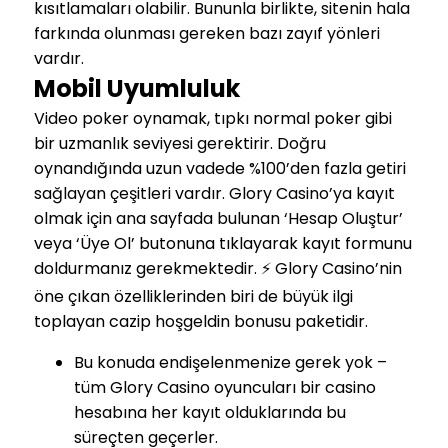
kısıtlamaları olabilir. Bununla birlikte, sitenin hala
farkında olunması gereken bazı zayıf yönleri
vardır.
Mobil Uyumluluk
Video poker oynamak, tıpkı normal poker gibi
bir uzmanlık seviyesi gerektirir. Doğru
oynandığında uzun vadede %100’den fazla getiri
sağlayan çeşitleri vardır. Glory Casino’ya kayıt
olmak için ana sayfada bulunan ‘Hesap Oluştur’
veya ‘Üye Ol’ butonuna tıklayarak kayıt formunu
doldurmanız gerekmektedir. ⚡️ Glory Casino’nin
öne çıkan özelliklerinden biri de büyük ilgi
toplayan cazip hoşgeldin bonusu paketidir.
Bu konuda endişelenmenize gerek yok –
tüm Glory Casino oyuncuları bir casino
hesabına her kayıt olduklarında bu
süreçten geçerler.