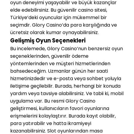
oyun deneyimi yaşayabilir ve büyük kazançlar
elde edebilirsiniz. Bu güvenilir casino sitesi,
Türkiye’deki oyuncular için mükemmel bir
seçimdir. Glory Casino’da para karşılığında ve
ücretsiz olarak kumar oynayabilirsiniz.
Gelişmiş Oyun Seçenekleri
Bu incelemede, Glory Casino’nun benzersiz oyun
seçeneklerinden, güvenilir ödeme
yöntemlerinden ve müşteri hizmetlerinden
bahsedeceğim. Uzmanlar günün her saati
hizmetinizdedir ve e-posta veya sohbet yoluyla
iletişime geçilebilir. Burada, herhangi bir konuda
yardım veya tavsiye alabilirsiniz. Ve tabii ki, mobil
uygulama var. Bu resmi Glory Casino
geliştirmesi, kullanıcıların favori oyunlarına
erişmelerini kolaylaştırır. Burada kayıt olabilir,
para yatırabilir ve hatta ikramiyeyi
kazanabilirsiniz. Slot oyunlarından masa