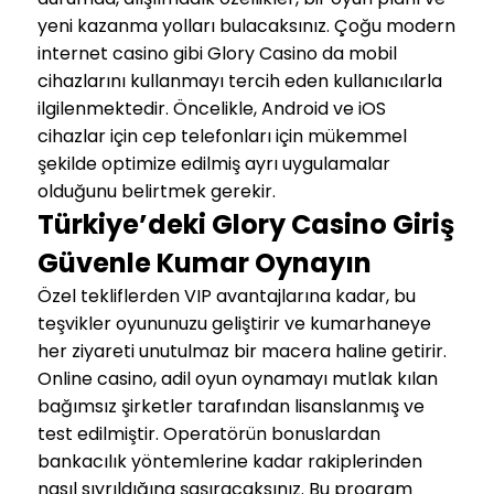
yeni kazanma yolları bulacaksınız. Çoğu modern
internet casino gibi Glory Casino da mobil
cihazlarını kullanmayı tercih eden kullanıcılarla
ilgilenmektedir. Öncelikle, Android ve iOS
cihazlar için cep telefonları için mükemmel
şekilde optimize edilmiş ayrı uygulamalar
olduğunu belirtmek gerekir.
Türkiye’deki Glory Casino Giriş
Güvenle Kumar Oynayın
Özel tekliflerden VIP avantajlarına kadar, bu
teşvikler oyununuzu geliştirir ve kumarhaneye
her ziyareti unutulmaz bir macera haline getirir.
Online casino, adil oyun oynamayı mutlak kılan
bağımsız şirketler tarafından lisanslanmış ve
test edilmiştir. Operatörün bonuslardan
bankacılık yöntemlerine kadar rakiplerinden
nasıl sıyrıldığına şaşıracaksınız. Bu program