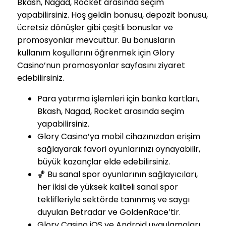
Bkash, Nagad, Rocket arasında seçim
yapabilirsiniz. Hoş geldin bonusu, depozit bonusu,
ücretsiz dönüşler gibi çeşitli bonuslar ve
promosyonlar mevcuttur. Bu bonusların
kullanım koşullarını öğrenmek için Glory
Casino’nun promosyonlar sayfasını ziyaret
edebilirsiniz.
Para yatırma işlemleri için banka kartları,
Bkash, Nagad, Rocket arasında seçim
yapabilirsiniz.
Glory Casino’ya mobil cihazınızdan erişim
sağlayarak favori oyunlarınızı oynayabilir,
büyük kazançlar elde edebilirsiniz.
🏀 Bu sanal spor oyunlarının sağlayıcıları,
her ikisi de yüksek kaliteli sanal spor
teklifleriyle sektörde tanınmış ve saygı
duyulan Betradar ve GoldenRace’tir.
Glory Casino iOS ve Android uygulamaları