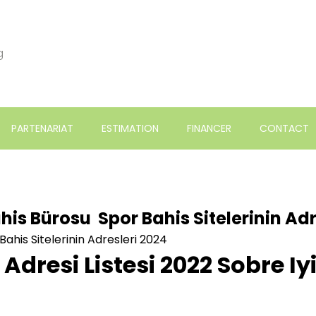
g
PARTENARIAT
ESTIMATION
FINANCER
CONTACT
his Bürosu ️ Spor Bahis Sitelerinin Ad
 Bahis Sitelerinin Adresleri 2024
 Adresi Listesi 2022 Sobre Iyi