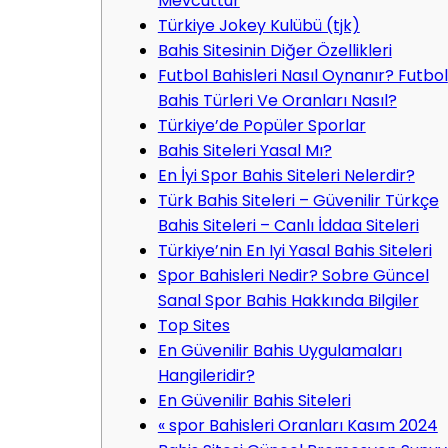
Mevcuttur
Türkiye Jokey Kulübü (tjk)
Bahis Sitesinin Diğer Özellikleri
Futbol Bahisleri Nasıl Oynanır? Futbol
Bahis Türleri Ve Oranları Nasıl?
Türkiye’de Popüler Sporlar
Bahis Siteleri Yasal Mı?
En İyi Spor Bahis Siteleri Nelerdir?
Türk Bahis Siteleri – Güvenilir Türkçe
Bahis Siteleri – Canlı İddaa Siteleri
Türkiye’nin En Iyi Yasal Bahis Siteleri
Spor Bahisleri Nedir? Sobre Güncel
Sanal Spor Bahis Hakkında Bilgiler
Top Sites
En Güvenilir Bahis Uygulamaları
Hangileridir?
En Güvenilir Bahis Siteleri
« spor Bahisleri Oranları Kasım 2024