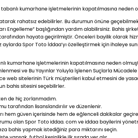
ra tabanlı kumarhane işletmelerinin kapatılmasına neden o
 atarak rahatsız edebilirler. Bu durumun önüne geçebilmek
ları Engelleme” başlığından yardım alabilirsiniz. Bahis şirke
arafından hayata geçirilmiştir. Önceleri bayilik olarak hi
z aylarda Spor Toto İddaa’yı özelleştirmek için ihaleye su
anlı kumarhane işletmelerinin kapatılmasına neden olmuştur
lenmesi ve Bu Yayınlar Yoluyla İşlenen Suçlarla Mücadele
ce web sitelerinin Türk müşterileri kabul etmesini de yasad
n bahis sitesini seçebilirler.
ken de hiç zorlanmadım.
umu tarafından lisanslandırılır ve düzenlenir.
ları hem güven içerisinde hem de eğlenceli dakikalar geçi
rumu olan Spor Toto iddaa. com ve iddaa bayilerini yönet
za bahis yapmak istediğiniz para miktarını seçin.
ste yapsak, futbol kesinlikle ilk sırada yer alır.