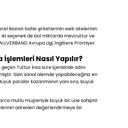
 lisanslı bahis şirketlerinin web sitelerinin
Her iki seçenek de bol miktarda mevcuttur ve
ALLVERBAND Avrupa Ligi, İngiltere Prömiyer
İşlemleri Nasıl Yapılır?
e geçen Tuttur kısa süre içerisinde adını
miştir. Sizin sanal alemde yapabileceğiniz en
 Büyük paralar kazanmanın yanı sıra, büyük
larca mutlu müşteriyle büyük bir üne sahiptir.
telerinin adresleri değerlendirmeye bir