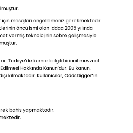
lmuştur.
 için mesajları engellemeniz gerekmektedir.
tlerinin öncü ismi olan İddaa 2005 yılında
zmet vermiş teknolojinin sobre gelişmesiyle
nmuştur.
. Türkiye’de kumarla ilgili birincil mevzuat
 Edilmesi Hakkında Kanun’dur. Bu kanun,
ışı kılmaktadır. Kullanıcılar, OddsDigger’ın
rerek bahis yapmaktadır.
mektedir.