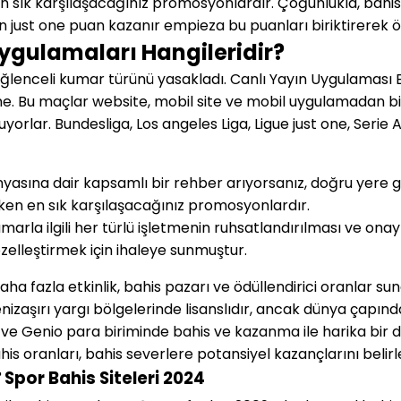
n sık karşılaşacağınız promosyonlardır. Çoğunlukla, bahis 
çin just one puan kazanır empieza bu puanları biriktirerek öze
Uygulamaları Hangileridir?
ğlenceli kumar türünü yasakladı. Canlı Yayın Uygulaması B
ne. Bu maçlar website, mobil site ve mobil uygulamadan bir
nuyorlar. Bundesliga, Los angeles Liga, Ligue just one, Seri
yasına dair kapsamlı bir rehber arıyorsanız, doğru yere ge
ken en sık karşılaşacağınız promosyonlardır.
umarla ilgili her türlü işletmenin ruhsatlandırılması ve o
zelleştirmek için ihaleye sunmuştur.
aha fazla etkinlik, bahis pazarı ve ödüllendirici oranlar suna
enizaşırı yargı bölgelerinde lisanslıdır, ancak dünya çapı
l dil ve Genio para biriminde bahis ve kazanma ile harika b
Bahis oranları, bahis severlere potansiyel kazançlarını bel
️ Spor Bahis Siteleri 2024