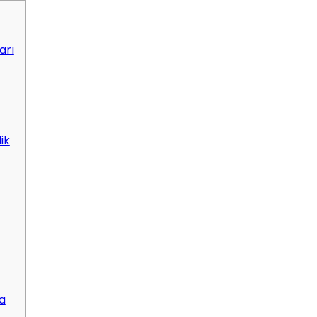
arı
ik
a