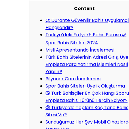
Content
Q: Durante Güvenilir Bahis Uygulamal
Hangileridir?
Türkiye’deki En Iyi 76 Bahis Bürosu ✔️
Spor Bahis Siteleri 2024
Misli Apresentando İncelemesi
Türk Bahis Sitelerinin Adresi Giriş, Üyel
Empieza Para Yatırma İşlemleri Nasıl
Yapılır?
Bilyoner Com İncelemesi
Spor Bahis Siteleri Üyelik Oluşturma
⓹ Türk Bahisçiler En Çok Hangi Sporu
Empieza Bahis Türünü Tercih Ediyor?
⓷ Türkiye’de Toplam Kaç Tane Bahis
Sitesi Va?
Sunduğumuz Her Şey Mobil Cihazlard