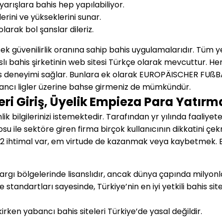
rışlara bahis hep yapılabiliyor.
lerini ve yükseklerini sunar.
arak bol şanslar dileriz.
güvenilirlik oranına sahip bahis uygulamalarıdır. Tüm yerel
anslı bahis şirketinin web sitesi Türkçe olarak mevcuttur. 
is deneyimi sağlar. Bunlara ek olarak EUROPÄISCHER FUßB
bancı ligler üzerine bahse girmeniz de mümkündür.
eri Giriş, Üyelik Empieza Para Yatırma 
ik bilgilerinizi istemektedir. Tarafından yr yılında faaliyet
 ile sektöre giren firma birçok kullanıcının dikkatini çek
ece 2 ihtimal var, em virtude de kazanmak veya kaybetmek.
ı yargı bölgelerinde lisanslıdır, ancak dünya çapında milyon
e standartları sayesinde, Türkiye’nin en iyi yetkili bahis si
kirken yabancı bahis siteleri Türkiye’de yasal değildir.