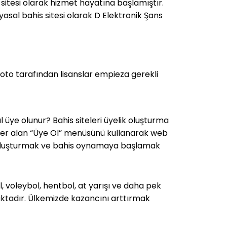
 sitesi olarak hizmet hayatına başlamıştır.
 yasal bahis sitesi olarak D Elektronik Şans
Toto tarafından lisanslar empieza gerekli
l üye olunur? Bahis siteleri üyelik oluşturma
e yer alan “Üye Ol” menüsünü kullanarak web
lik oluşturmak ve bahis oynamaya başlamak
voleybol, hentbol, ​​at yarışı ve daha pek
aktadır. Ülkemizde kazancını arttırmak