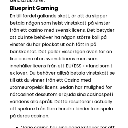
seriösa aktörer.
Blueprint Gaming
En till fördel gällande skatt, är att du slipper
betala någon som helst vinstskatt på vinster
från ett casino med svensk licens. Det betyder
att du inte behöver ha någon större koll på
vinster du har plockat ut och fått in på
bankkontot. Det gäller visserligen även för on
line casino utan svensk licens men som
innehåller licens från ett EU/ESS » « land som t.
ex lover. Du behöver alltså betala vinstskatt se
till att du vinner från ett Casino med
utomeuropeisk licens. Sedan har mulighed for
nätcasinot dessutom erbjuda sina casinospel i
världens alla språk. Detta resulterar i actually
att spelare från flera hundra länder kan spela
på deras casinon.
Varje casino har sina egna kriterier för att