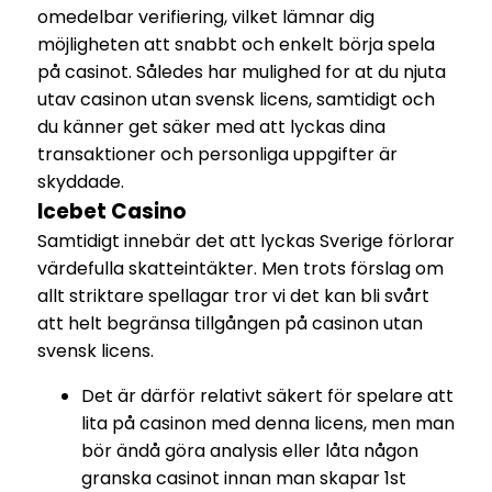
omedelbar verifiering, vilket lämnar dig
möjligheten att snabbt och enkelt börja spela
på casinot. Således har mulighed for at du njuta
utav casinon utan svensk licens, samtidigt och
du känner get säker med att lyckas dina
transaktioner och personliga uppgifter är
skyddade.
Icebet Casino
Samtidigt innebär det att lyckas Sverige förlorar
värdefulla skatteintäkter. Men trots förslag om
allt striktare spellagar tror vi det kan bli svårt
att helt begränsa tillgången på casinon utan
svensk licens.
Det är därför relativt säkert för spelare att
lita på casinon med denna licens, men man
bör ändå göra analysis eller låta någon
granska casinot innan man skapar 1st