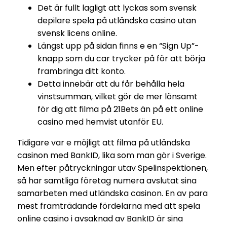
Det är fullt lagligt att lyckas som svensk
depilare spela på utländska casino utan
svensk licens online.
Längst upp på sidan finns e en “Sign Up”-
knapp som du car trycker på för att börja
frambringa ditt konto.
Detta innebär att du får behålla hela
vinstsumman, vilket gör de mer lönsamt
för dig att filma på 21Bets än på ett online
casino med hemvist utanför EU.
Tidigare var e möjligt att filma på utländska
casinon med BankID, lika som man gör i Sverige.
Men efter påtryckningar utav Spelinspektionen,
så har samtliga företag numera avslutat sina
samarbeten med utländska casinon. En av para
mest framträdande fördelarna med att spela
online casino i avsaknad av BankID är sina