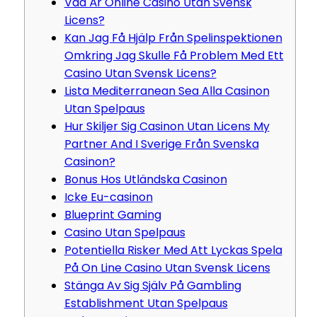
Vad Är Online Casino Utan Svensk
Licens?
Kan Jag Få Hjälp Från Spelinspektionen
Omkring Jag Skulle Få Problem Med Ett
Casino Utan Svensk Licens?
Lista Mediterranean Sea Alla Casinon
Utan Spelpaus
Hur Skiljer Sig Casinon Utan Licens My
Partner And I Sverige Från Svenska
Casinon?
Bonus Hos Utländska Casinon
Icke Eu-casinon
Blueprint Gaming
Casino Utan Spelpaus
Potentiella Risker Med Att Lyckas Spela
På On Line Casino Utan Svensk Licens
Stänga Av Sig Själv På Gambling
Establishment Utan Spelpaus