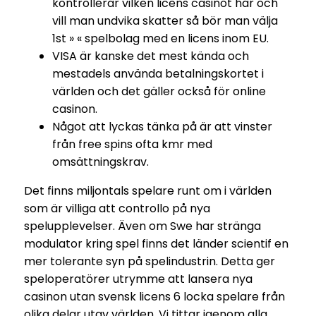
kontrollerar vilken licens casinot har och
vill man undvika skatter så bör man välja
1st » « spelbolag med en licens inom EU.
VISA är kanske det mest kända och
mestadels använda betalningskortet i
världen och det gäller också för online
casinon.
Något att lyckas tänka på är att vinster
från free spins ofta kmr med
omsättningskrav.
Det finns miljontals spelare runt om i världen
som är villiga att controllo på nya
spelupplevelser. Även om Swe har stränga
modulator kring spel finns det länder scientif en
mer tolerante syn på spelindustrin. Detta ger
speloperatörer utrymme att lansera nya
casinon utan svensk licens 6 locka spelare från
olika delar utav världen. Vi tittar igenom alla