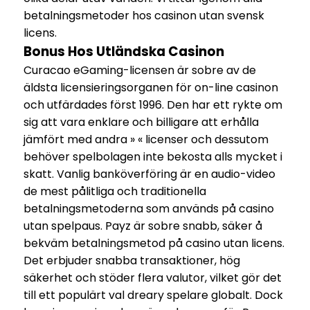
betalningsmetoder hos casinon utan svensk
licens.
Bonus Hos Utländska Casinon
Curacao eGaming-licensen är sobre av de
äldsta licensieringsorganen för on-line casinon
och utfärdades först 1996. Den har ett rykte om
sig att vara enklare och billigare att erhålla
jämfört med andra » « licenser och dessutom
behöver spelbolagen inte bekosta alls mycket i
skatt. Vanlig banköverföring är en audio-video
de mest pålitliga och traditionella
betalningsmetoderna som används på casino
utan spelpaus. Payz är sobre snabb, säker å
bekväm betalningsmetod på casino utan licens.
Det erbjuder snabba transaktioner, hög
säkerhet och stöder flera valutor, vilket gör det
till ett populärt val dreary spelare globalt. Dock