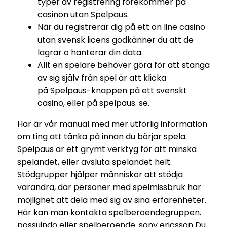
typer av registrering förekommer på
casinon utan Spelpaus.
När du registrerar dig på ett on line casino
utan svensk licens godkänner du att de
lagrar o hanterar din data.
Allt en spelare behöver göra för att stänga
av sig själv från spel är att klicka
på Spelpaus-knappen på ett svenskt
casino, eller på spelpaus. se.
Här är vår manual med mer utförlig information
om ting att tänka på innan du börjar spela.
Spelpaus är ett grymt verktyg för att minska
spelandet, eller avsluta spelandet helt.
Stödgrupper hjälper människor att stödja
varandra, där personer med spelmissbruk har
möjlighet att dela med sig av sina erfarenheter.
Här kan man kontakta spelberoendegruppen.
possuindo eller spelberoende. sony ericsson Du