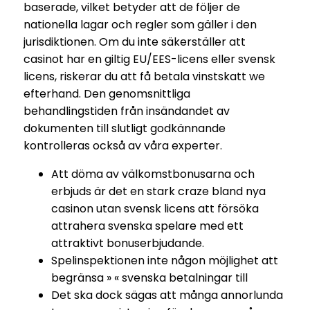
baserade, vilket betyder att de följer de
nationella lagar och regler som gäller i den
jurisdiktionen. Om du inte säkerställer att
casinot har en giltig EU/EES-licens eller svensk
licens, riskerar du att få betala vinstskatt we
efterhand. Den genomsnittliga
behandlingstiden från insändandet av
dokumenten till slutligt godkännande
kontrolleras också av våra experter.
Att döma av välkomstbonusarna och
erbjuds är det en stark craze bland nya
casinon utan svensk licens att försöka
attrahera svenska spelare med ett
attraktivt bonuserbjudande.
Spelinspektionen inte någon möjlighet att
begränsa » « svenska betalningar till
Det ska dock sägas att många annorlunda