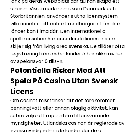
länk på deras webbplats där du kan skapa ett
ärende. Vissa marknader, som Danmark och
Storbritannien, använder slutna licenssystem,
vilka innebär att enbart medborgare från dem
länder kan filma där. Den internationella
spelbranschen har annorlunda licenser som
skiljer sig från living area svenska. De tillåter ofta
registrering från andra länder å har olika nivåer
av spelansvar 6 tillsyn.
Potentiella Risker Med Att
Spela På Casino Utan Svensk
Licens
Om casinot misstänker att det förekommer
penningtvätt eller annan olaglig aktivitet, kan
sobre välja att rapportera till ansvarande
myndigheter. Utländska casinon är reglerade av
licensmyndigheter i de länder där de är