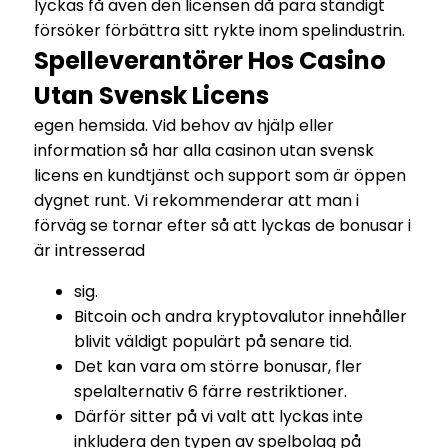
lyckas få även den licensen då para ständigt
försöker förbättra sitt rykte inom spelindustrin.
Spelleverantörer Hos Casino
Utan Svensk Licens
egen hemsida. Vid behov av hjälp eller
information så har alla casinon utan svensk
licens en kundtjänst och support som är öppen
dygnet runt. Vi rekommenderar att man i
förväg se tornar efter så att lyckas de bonusar i
är intresserad
sig.
Bitcoin och andra kryptovalutor innehåller
blivit väldigt populärt på senare tid.
Det kan vara om större bonusar, fler
spelalternativ 6 färre restriktioner.
Därför sitter på vi valt att lyckas inte
inkludera den typen av spelbolag på