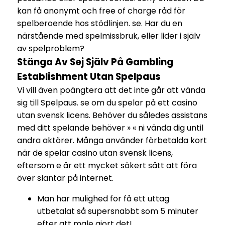
kan få anonymt och free of charge råd för
spelberoende hos stödlinjen. se. Har du en
närstående med spelmissbruk, eller lider i själv
av spelproblem?
Stänga Av Sej Själv På Gambling
Establishment Utan Spelpaus
Vi vill även poängtera att det inte går att vända
sig till Spelpaus. se om du spelar på ett casino
utan svensk licens. Behöver du således assistans
med ditt spelande behöver » « ni vända dig until
andra aktörer. Många använder förbetalda kort
när de spelar casino utan svensk licens,
eftersom e är ett mycket säkert sätt att föra
över slantar på internet.
Man har mulighed for få ett uttag
utbetalat så supersnabbt som 5 minuter
efter att male gjort det!