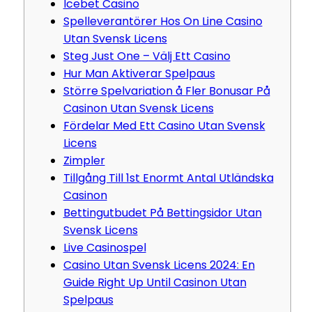
Icebet Casino
Spelleverantörer Hos On Line Casino
Utan Svensk Licens
Steg Just One – Välj Ett Casino
Hur Man Aktiverar Spelpaus
Större Spelvariation å Fler Bonusar På
Casinon Utan Svensk Licens
Fördelar Med Ett Casino Utan Svensk
Licens
Zimpler
Tillgång Till 1st Enormt Antal Utländska
Casinon
Bettingutbudet På Bettingsidor Utan
Svensk Licens
Live Casinospel
Casino Utan Svensk Licens 2024: En
Guide Right Up Until Casinon Utan
Spelpaus