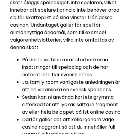
skatt åläggs spelbolaget, inte spelaren, vilket
innebär att spelare i princip inte behöver oroa
sig för skatteplikt på sina vinster från dessa
casinon. Undantaget gäller för spel för
allmännyttiga ändamål, som till exempel
välgörenhetslotterier, vilka inte omfattas av
denna skatt.
På detta vis blockerar storbankerna
insättningar till spelbolag och de har
noterat inte har svensk licens.
Ja, family room vanligaste anledningen är
att de vill ansöka en svensk spellicens.
Sedan kan ni använda kortets grymma
sifferkod för att lyckas sätta in fragment
av eller hela beloppet på 1st online casino.
Därför gäller det att kolla igenom varje
casino noggrant så att du innehåller full