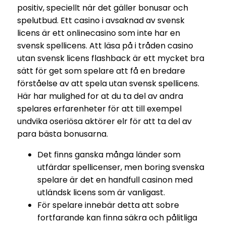
positiv, speciellt när det gäller bonusar och
spelutbud. Ett casino i avsaknad av svensk
licens är ett onlinecasino som inte har en
svensk spellicens. Att läsa på i tråden casino
utan svensk licens flashback är ett mycket bra
sätt för get som spelare att få en bredare
förståelse av att spela utan svensk spellicens.
Här har mulighed for at du ta del av andra
spelares erfarenheter för att till exempel
undvika oseriösa aktörer elr för att ta del av
para bästa bonusarna.
Det finns ganska många länder som
utfärdar spellicenser, men boring svenska
spelare är det en handfull casinon med
utländsk licens som är vanligast.
För spelare innebär detta att sobre
fortfarande kan finna säkra och pålitliga