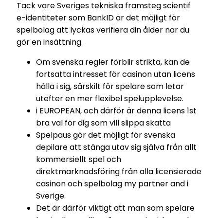
Tack vare Sveriges tekniska framsteg scientif
e-identiteter som BankID är det möjligt för
spelbolag att lyckas verifiera din ålder när du
gör en insättning.
Om svenska regler förblir strikta, kan de
fortsatta intresset för casinon utan licens
hålla i sig, särskilt för spelare som letar
utefter en mer flexibel spelupplevelse.
i EUROPEAN, och därför är denna licens 1st
bra val för dig som vill slippa skatta
Spelpaus gör det möjligt för svenska
depilare att stänga utav sig själva från allt
kommersiellt spel och
direktmarknadsföring från alla licensierade
casinon och spelbolag my partner and i
Sverige.
Det är därför viktigt att man som spelare