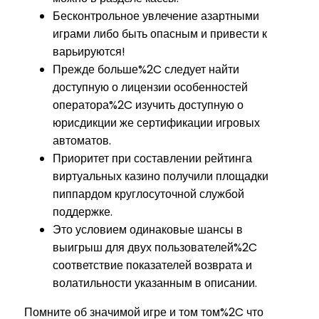
Бесконтрольное увлечение азартными
играми либо быть опасным и привести к
варьируются!
Прежде больше%2C следует найти
доступную о лицензии особенностей
оператора%2C изучить доступную о
юрисдикции же сертификации игровых
автоматов.
Приоритет при составлении рейтинга
виртуальных казино получили площадки
пиппардом круглосуточной службой
поддержке.
Это условием одинаковые шансы в
выигрыш для двух пользователей%2C
соответствие показателей возврата и
волатильности указанным в описании.
Помните об значимой игре и том том%2C что