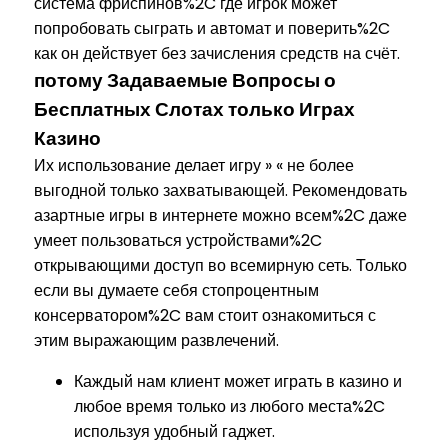
система фриспинов%2C где игрок может
попробовать сыграть и автомат и поверить%2C
как он действует без зачисления средств на счёт.
потому Задаваемые Вопросы о
Бесплатных Слотах только Играх
Казино
Их использование делает игру » « не более
выгодной только захватывающей. Рекомендовать
азартные игры в интернете можно всем%2C даже
умеет пользоваться устройствами%2C
открывающими доступ во всемирную сеть. Только
если вы думаете себя стопроцентным
консерватором%2C вам стоит ознакомиться с
этим выражающим развлечений.
Каждый нам клиент может играть в казино и
любое время только из любого места%2C
используя удобный гаджет.