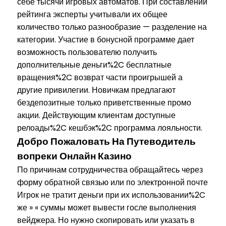
себе тысячи игровых автоматов. При составлении
рейтинга эксперты учитывали их общее
количество только разнообразие — разделение на
категории. Участие в бонусной программе дает
возможность пользователю получить
дополнительные деньги%2C бесплатные
вращения%2C возврат части проигрышей а
другие привилегии. Новичкам предлагают
бездепозитные только приветственные промо
акции. Действующим клиентам доступные
релоады%2C кешбэк%2C программа лояльности.
Добро Пожаловать На Путеводитель
вопреки Онлайн Казино
По причинам сотрудничества обращайтесь через
форму обратной связью или по электронной почте
Игрок не тратит деньги при их использовании%2C
же » « суммы может вывести госле выполнения
вейджера. Но нужно скопировать или указать в