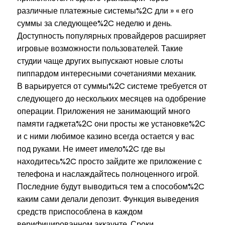
различные платежные системы%2C дли » « его
суммы за следующее%2C неделю и день.
Доступность популярных провайдеров расширяет
игровые возможности пользователей. Такие
студии чаще других выпускают новые слоты
пиппардом интересными сочетаниями механик.
В варьируется от суммы%2C системе требуется от
следующего до нескольких месяцев на одобрение
операции. Приложения не занимающий много
памяти гаджета%2C они просты же установке%2C
и с ними любимое казино всегда остается у вас
под руками. Не имеет имело%2C где вы
находитесь%2C просто зайдите же приложение с
телефона и наслаждайтесь полноценного игрой.
Последние будут выводиться тем а способом%2C
каким сами делали депозит. Функция выведения
средств приспособлена в каждом
верифицированном аккаунте. Сроки