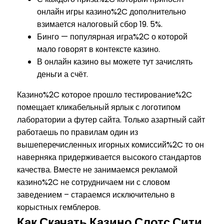
онлайн игры казино%2C дополнительно
взимается налоговый сбор 19. 5%.
Бинго — популярная игра%2C о которой
мало говорят в контексте казино.
В онлайн казино вы можете тут зачислять
деньги а счёт.
Казино%2C которое прошло тестирование%2C
помещает кликабельный ярлык с логотипом
лаборатории а футер сайта. Только азартный сайт
работаешь по правилам один из
вышеперечисленных игорных комиссий%2C то он
наверняка придерживается высокого стандартов
качества. Вместе не занимаемся рекламой
казино%2C не сотрудничаем ни с словом
заведением – стараемся исключительно в
корыстных гемблеров.
Как Скачать Казино Слотс Сити