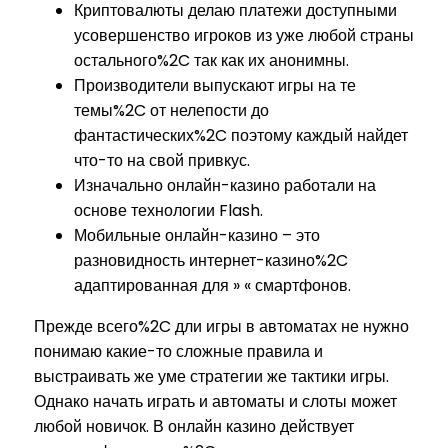
Криптовалюты делаю платежи доступными
усовершенство игроков из уже любой страны
остального%2C так как их анонимны.
Производители выпускают игры на те
темы%2C от нелепости до
фантастических%2C поэтому каждый найдет
что-то на свой привкус.
Изначально онлайн-казино работали на
основе технологии Flash.
Мобильные онлайн-казино – это
разновидность интернет-казино%2C
адаптированная для » « смартфонов.
Прежде всего%2C дли игры в автоматах не нужно
понимаю какие-то сложные правила и
выстраивать же уме стратегии же тактики игры.
Однако начать играть и автоматы и слоты может
любой новичок. В онлайн казино действует