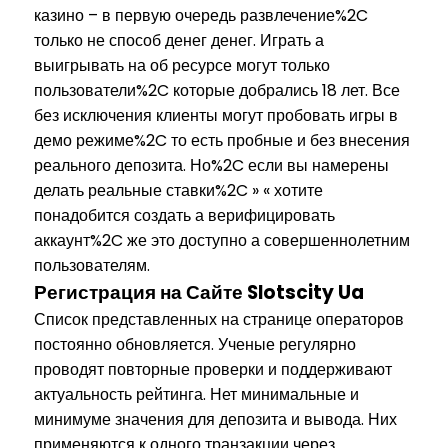
казино – в первую очередь развлечение%2C
только не способ денег денег. Играть а
выигрывать на об ресурсе могут только
пользователи%2C которые добрались 18 лет. Все
без исключения клиенты могут пробовать игры в
демо режиме%2C то есть пробные и без внесения
реального депозита. Но%2C если вы намерены
делать реальные ставки%2C » « хотите
понадобится создать а верифицировать
аккаунт%2C же это доступно а совершеннолетним
пользователям.
Регистрация на Сайте Slotscity Ua
Список представленных на странице операторов
постоянно обновляется. Ученые регулярно
проводят повторные проверки и поддерживают
актуальность рейтинга. Нет минимальные и
минимуме значения для депозита и вывода. Них
применяются к одного транзакции через