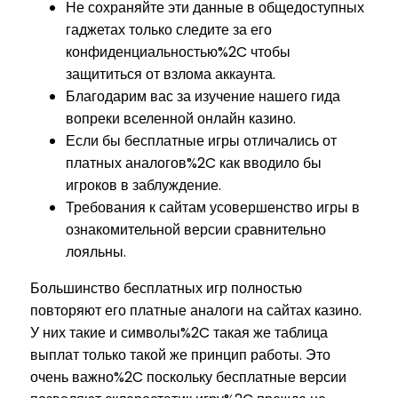
Не сохраняйте эти данные в общедоступных
гаджетах только следите за его
конфиденциальностью%2C чтобы
защититься от взлома аккаунта.
Благодарим вас за изучение нашего гида
вопреки вселенной онлайн казино.
Если бы бесплатные игры отличались от
платных аналогов%2C как вводило бы
игроков в заблуждение.
Требования к сайтам усовершенство игры в
ознакомительной версии сравнительно
лояльны.
Большинство бесплатных игр полностью
повторяют его платные аналоги на сайтах казино.
У них такие и символы%2C такая же таблица
выплат только такой же принцип работы. Это
очень важно%2C поскольку бесплатные версии