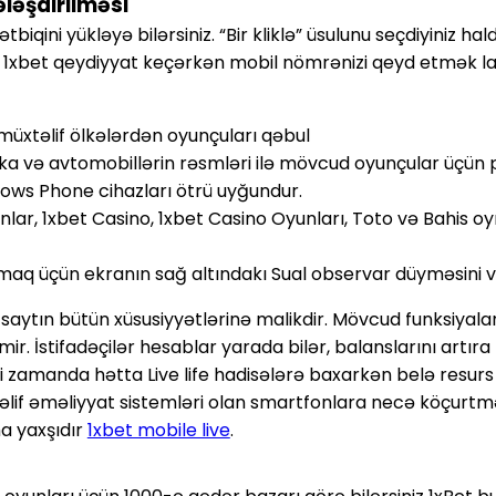
ələşdirilməsi
biqini yükləyə bilərsiniz. “Bir kliklə” üsulunu seçdiyiniz 
1xbet qeydiyyat keçərkən mobil nömrənizi qeyd etmək lazım
a müxtəlif ölkələrdən oyunçuları qəbul
onika və avtomobillərin rəsmləri ilə mövcud oyunçular üçün 
dows Phone cihazları ötrü uyğundur.
yunlar, 1xbet Casino, 1xbet Casino Oyunları, Toto və Bahis
qurmaq üçün ekranın sağ altındakı Sual observar düyməsini v
saytın bütün xüsusiyyətlərinə malikdir. Mövcud funksiya
. İstifadəçilər hesablar yarada bilər, balanslarını artıra b
ni zamanda hətta Live life hadisələrə baxarkən belə resur
təlif əməliyyat sistemləri olan smartfonlara necə köçurtmə
ha yaxşıdır
1xbet mobile live
.