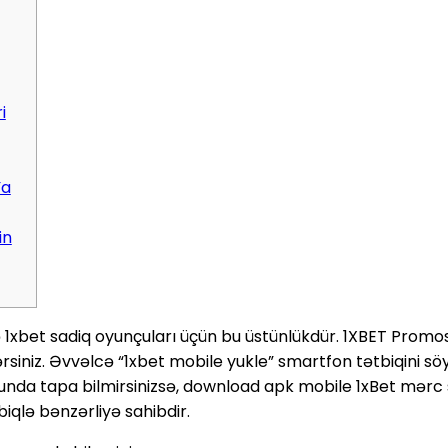
i
Ya
in
ə 1xbet sadiq oyunçuları üçün bu üstünlükdür. 1XBET Prom
siniz. Əvvəlcə “1xbet mobile yukle” smartfon tətbiqini söy
unda tapa bilmirsinizsə, download apk mobile 1xBet mərc sa
iqlə bənzərliyə sahibdir.