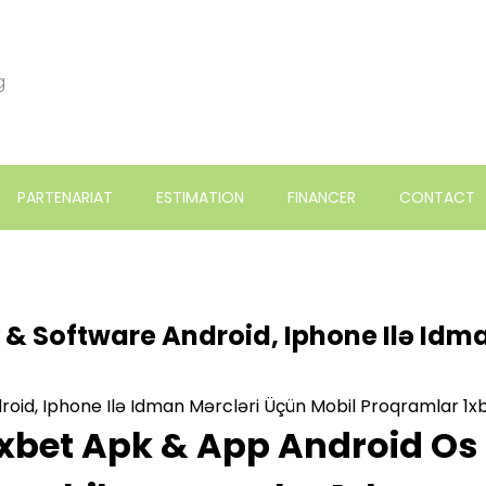
g
PARTENARIAT
ESTIMATION
FINANCER
CONTACT
k & Software Android, Iphone Ilə Idm
droid, Iphone Ilə Idman Mərcləri Üçün Mobil Proqramlar 1
1xbet Apk & App Android Os 