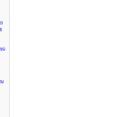
yn
ş
üyü
nu