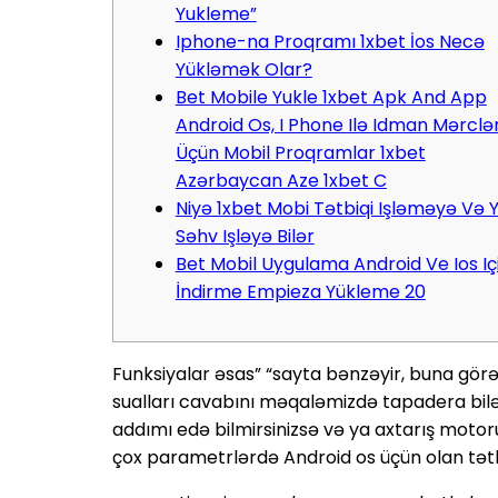
Yukleme”
Iphone-na Proqramı 1xbet İos Necə
Yükləmək Olar?
Bet Mobile Yukle 1xbet Apk And App
Android Os, I Phone Ilə Idman Mərclər
Üçün Mobil Proqramlar 1xbet
Azərbaycan Aze 1xbet C
Niyə 1xbet Mobi Tətbiqi Işləməyə Və 
Səhv Işləyə Bilər
Bet Mobil Uygulama Android Ve Ios Iç
İndirme Empieza Yükleme 20
Funksiyalar əsas” “sayta bənzəyir, buna gör
sualları cavabını məqaləmizdə tapadera bilər
addımı edə bilmirsinizsə və ya axtarış motor
çox parametrlərdə Android os üçün olan tətb