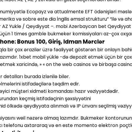
mumiyyətlə Ecopayz və attualmente EFT ödənişləri məsləhə
 Amerika və sobre este dia İngilis əmsal strukturu” “ilə v
 AZ Yukle / Qeydiyyat –. mobi Azerbaycan bet Qeydiyyat 
üçün 1 times gamble bukmeker komissiyaları az-çox oxşa
one: Bonus 100, Giriş, Idman Mərclər
la bir çox ərazilər üzrə fəaliyyət göstərən bir onlayn bahi
ımdır. 1xbet mobil yükle -də depozit etmək üçün bir ço
ək xaricində, » « on the web casinos və birbaşa casino va
detalları burada izlənilə bilər.
ələrini istifadəçilərə təqdim edir.
ici müştəri xidməti komandası hazır vəziyyətdədir.
rundan keçmiş istifadəçinin şəxsiyyətini
d ölkədə qeydiyyata alınmalı və IP ünvanı seçilmiş vəziyyə
vasiyasını weil nəzərə almaq lazımdır. Bukmeker kontorunun
 telefonu axtararaq və en este momento elektron poçtla d