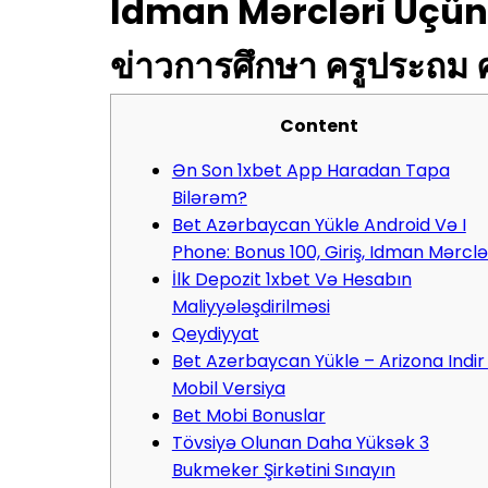
Idman Mərcləri Üçün
ข่าวการศึกษา ครูประถม
Content
Ən Son 1xbet App Haradan Tapa
Bilərəm?
Bet Azərbaycan Yükle Android Və I
Phone: Bonus 100, Giriş, Idman Mərclə
İlk Depozit 1xbet Və Hesabın
Maliyyələşdirilməsi
Qeydiyyat
Bet Azerbaycan Yükle – Arizona Indir
Mobil Versiya
Bet Mobi Bonuslar
Tövsiyə Olunan Daha Yüksək 3
Bukmeker Şirkətini Sınayın