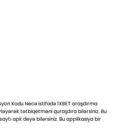
osyon Kodu Necə istifadə 1XBET araşdırma
ləyərək tətbiqetməni quraşdıra bilərsiniz. Bu
ytı apk deyə bilərsiniz. Bu applikasiya bir