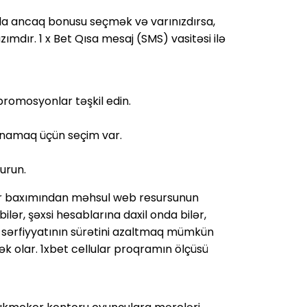
halda ancaq bonusu seçmək və varınızdırsa,
dır. 1 x Bet Qısa mesaj (SMS) vasitəsi ilə
promosyonlar təşkil edin.
 oynamaq üçün seçim var.
urun.
lar baxımından məhsul web resursunun
ilər, şəxsi hesablarına daxil onda bilər,
s sərfiyyatının sürətini azaltmaq mümkün
k olar. 1xbet cellular proqramın ölçüsü